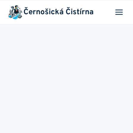
Přeskočit
Černošická Čistírna
na
obsah