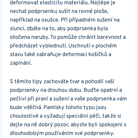
deformovat elasticitu materiálu. Nejlépe je
nechat podprsenku sušit na rovné ploše,
například na osušce. Při případném sušení na
slunci, dbáte na to, aby podprsenka byla
otočena naruby. To pomůže chránit barevnost a
předcházet vyblednutí. Uschnutí v plochém
stavu také zabraňuje deformaci košíčků a
zapínání.
S těmito tipy zachováte tvar a pohodlí vaší
podprsenky na dlouhou dobu. Buďte opatrní a
pečliví při praní a sušení a vaše podprsenka vám
bude vděčná. Pamlsky tohoto typu jsou
choulostivé a vyžadují speciální péči, takže si
dejte na ně dobrý pozor, abyste byli spokojeni s
dlouhodobým používáním své podprsenky.