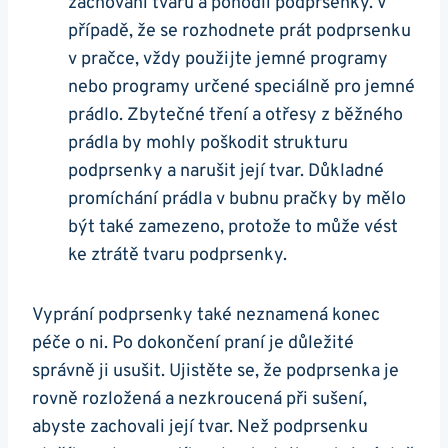
zachování tvaru a pohodlí podprsenky. V
případě, že se rozhodnete prát podprsenku
v pračce, vždy použijte jemné programy
nebo programy určené speciálně pro jemné
prádlo. Zbytečné tření a otřesy z běžného
prádla by mohly poškodit strukturu
podprsenky a narušit její tvar. Důkladné
promíchání prádla v bubnu pračky by mělo
být také zamezeno, protože to může vést
ke ztrátě tvaru podprsenky.
Vyprání podprsenky také neznamená konec
péče o ni. Po dokončení praní je důležité
správně ji usušit. Ujistěte se, že podprsenka je
rovně rozložená a nezkroucená při sušení,
abyste zachovali její tvar. Než podprsenku