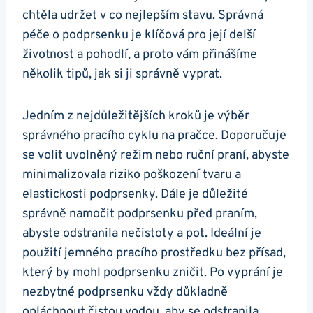
chtěla udržet v co nejlepším stavu. Správná
péče o podprsenku je klíčová pro její delší
životnost a pohodlí, a proto vám přinášíme
několik tipů, jak si ji správně vyprat.
Jedním z nejdůležitějších kroků je výběr
správného pracího cyklu na pračce. Doporučuje
se volit uvolněný režim nebo ruční praní, abyste
minimalizovala riziko poškození tvaru a
elastickosti podprsenky. Dále je důležité
správně namočit podprsenku před praním,
abyste odstranila nečistoty a pot. Ideální je
použití jemného pracího prostředku bez přísad,
který by mohl podprsenku zničit. Po vyprání je
nezbytné podprsenku vždy důkladně
opláchnout čistou vodou, aby se odstranila