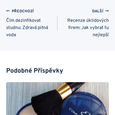
Navigace
PŘEDCHOZÍ
DALŠÍ
Pro
Čím dezinfikovat
Recenze úklidových
studnu: Zdravá pitná
firem: Jak vybrat tu
Příspěvek
voda
nejlepší
Podobné Příspěvky