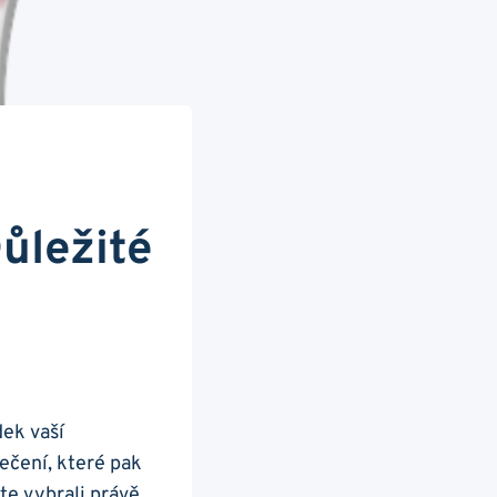
ůležité
ek ‍vaší
ečení, které​ pak
te vybrali právě​