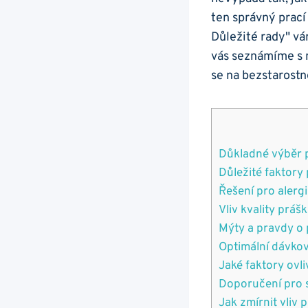
ten ‌správný ​prac
⁢Důležité rady" v
vás‌ seznámíme s 
se na​ bezstarostn
Důkladné výběr p
Důležité faktory⁢ 
Řešení pro alergi
Vliv kvality prášk
Mýty ⁢a pravdy o 
Optimální dávková
Jaké faktory ‌ovli
Doporučení pro sk
Jak zmírnit vliv p