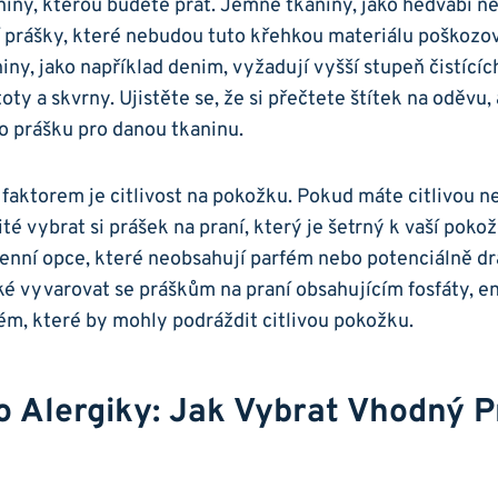
niny, kterou budete prát. Jemné tkaniny, jako hedvábí ne
 prášky, které nebudou tuto křehkou materiálu poškozov
niny, jako ​například denim, vyžadují vyšší ​stupeň čistícíc
oty a skvrny. Ujistěte se, že ⁣si přečtete štítek na oděvu, a
ho prášku ​pro danou ⁤tkaninu.
faktorem je citlivost na pokožku. ‌Pokud máte citlivou ‍n
té vybrat si prášek na praní, který⁤ je šetrný⁢ k​ vaší pokož
nní opce, ⁤které neobsahují parfém nebo potenciálně drá
é ​vyvarovat⁢ se práškům na ⁢praní obsahujícím fosfáty, 
ém, které by⁢ mohly podráždit ⁣citlivou pokožku.
o Alergiky: Jak Vybrat Vhodný P