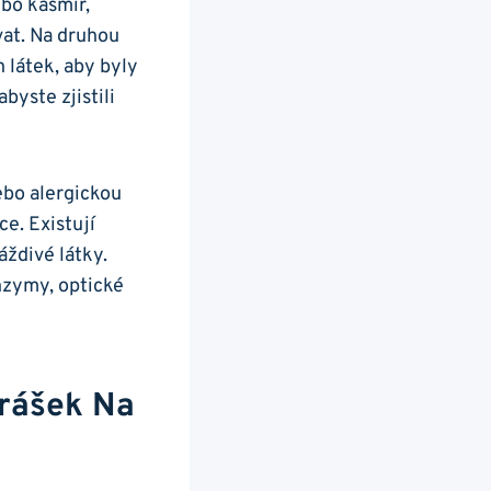
bo⁢ kašmír,
at. Na ‌druhou
h⁢ látek, aby byly
byste ‌zjistili
ebo alergickou
ce. Existují
ždivé látky.
enzymy, optické
rášek Na⁢