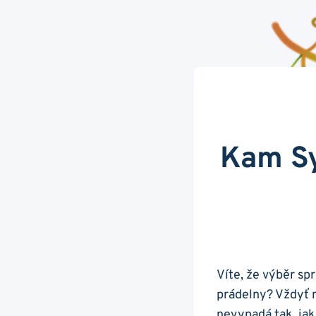
Kam Sy
Víte, že ‍výběr sp
prádelny? Vždyť ni
nevypadá ​tak, jak