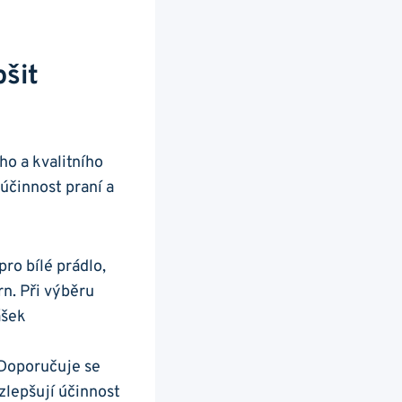
šit
ho a kvalitního
 účinnost praní a
pro bílé prádlo,
rn. Při výběru
ášek
. Doporučuje se
 zlepšují účinnost