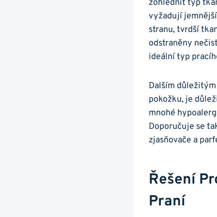
zohlednit typ tka
vyžadují jemnější
stranu, tvrdší ‌tka
⁤odstraněny⁤ nečist
ideální typ ⁢prací
Dalším důležitým 
‌pokožku, je důleži
mnohé‍ hypoalerge
Doporučuje se tak
zjasňovače a parf
Řešení Pr
Praní