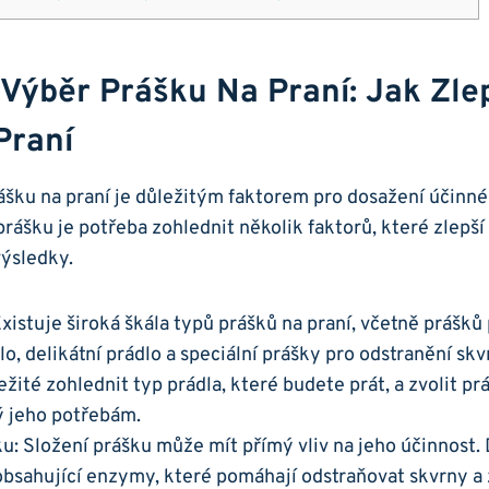
Výběr Prášku Na Praní: Jak Zlep
Praní
šku na ​praní ​je důležitým​ faktorem​ pro dosažení účinné
prášku je ​potřeba zohlednit několik⁢ faktorů, které zlepší
​výsledky.
istuje široká škála‍ typů prášků na⁢ praní, včetně ​prášků‌ 
o, delikátní prádlo a ‌speciální ‍prášky pro⁣ odstranění skv
ležité zohlednit typ prádla, které budete prát, a zvolit pr
 ⁣jeho potřebám.
u: Složení⁢ prášku může​ mít přímý vliv na jeho účinnost
 obsahující enzymy, ⁣které pomáhají odstraňovat ‍skvrny a