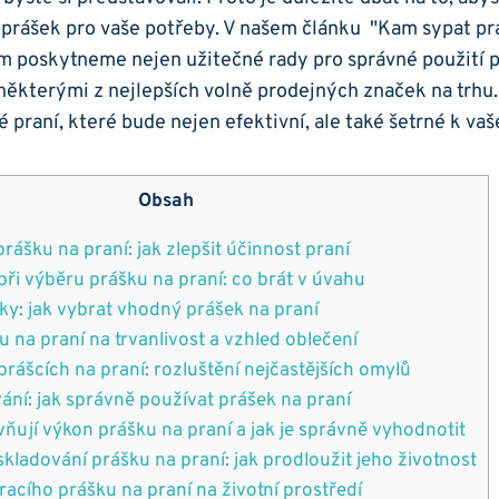
í‌ prášek⁢ pro vaše potřeby.‌ V ⁣našem článku ​ "Kam sypat p
ám poskytneme nejen užitečné rady pro správné použití‌ pr
⁢některými z nejlepších volně prodejných značek‌ na trhu.
é praní, které bude nejen efektivní, ale také šetrné k va
Obsah
rášku na praní: jak zlepšit účinnost praní
při ​výběru ‌prášku na praní:‍ co​ brát v úvahu
ky: jak vybrat vhodný prášek na⁢ praní
u na ‍praní na trvanlivost‌ a vzhled oblečení
prášcích na praní: rozluštění nejčastějších ‍omylů
ní: jak⁣ správně používat ‍prášek na praní
vňují výkon‍ prášku na ‌praní a jak ​je správně vyhodnotit
ladování prášku‍ na‌ praní: jak prodloužit ‍jeho životnost
racího‌ prášku na ⁢praní na životní prostředí