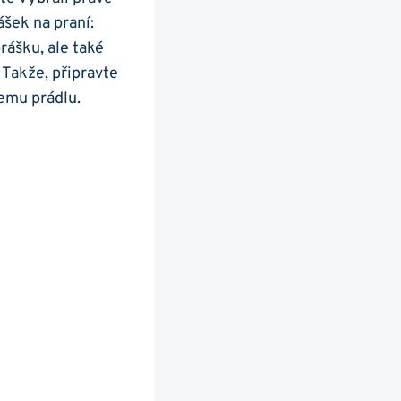
rášek na praní:
ášku, ale také ​
 Takže, připravte
šemu prádlu.