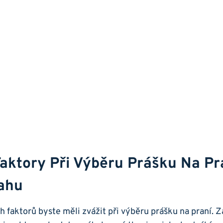
aktory⁢ Při ​výběru ‌prášku Na Pran
ahu
‌ faktorů byste měli⁤ zvážit při výběru prášku na⁤ praní. Za