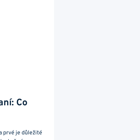
í:‍ Co​
‍ prvé je důležité