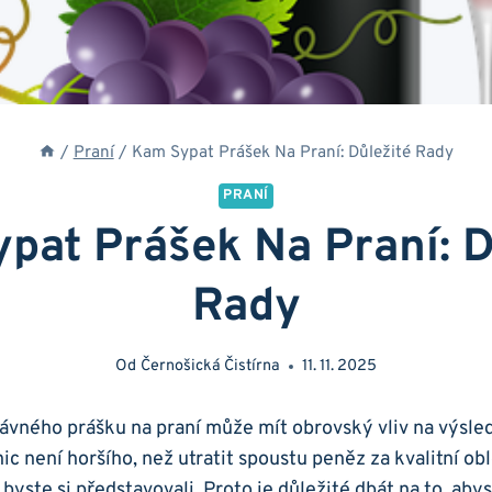
/
Praní
/
Kam Sypat Prášek Na Praní: Důležité Rady
PRANÍ
pat Prášek Na Praní: D
Rady
Od
Černošická Čistírna
11. 11. 2025
rávného prášku na⁣ praní může mít obrovský vliv​ na výsled
c není​ horšího, než utratit spoustu peněz za kvalitní obl
 byste si představovali. Proto​ je důležité dbát na to, abys