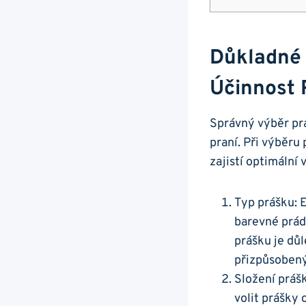
Důkladné 
Účinnost 
Správný⁢ výběr prá
praní. Při výběru 
‍zajistí​ optimální 
Typ prášku: Ex
barevné prádl
prášku⁤ je dů
přizpůsobený
Složení prášk
volit ⁢prášky