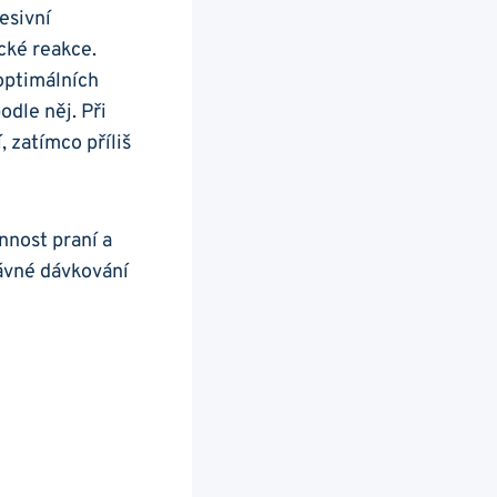
esivní
cké​ reakce.
 optimálních
dle⁣ něj. Při
 zatímco příliš
nost ⁢praní a ​
ávné ‌dávkování