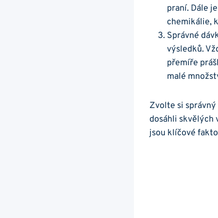
praní. ⁤Dále 
chemikálie, k
Správné dávko
výsledků.‌ Vž
přemíře⁤ prá
malé množstv
Zvolte si správný p
dosáhli skvělých 
jsou klíčové fakto