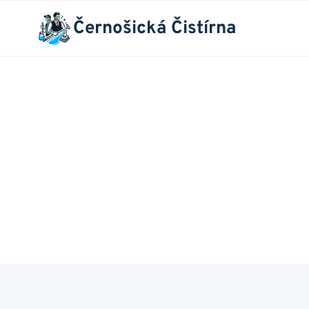
Přeskočit
Černošická Čistírna
na
obsah