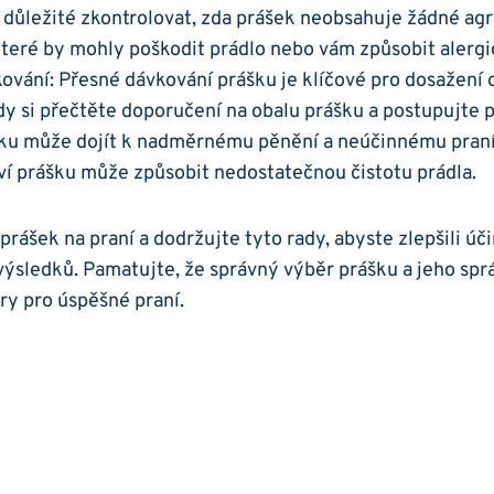
je ​důležité zkontrolovat, zda ‌prášek neobsahuje žádné agr
teré by mohly ‌poškodit prádlo ‍nebo vám způsobit ⁤alergi
vání: ⁢Přesné dávkování prášku je klíčové ​pro⁢ dosažení‌
dy ‍si přečtěte⁢ doporučení na ‌obalu prášku a postupujte po
šku může dojít k nadměrnému pěnění a neúčinnému praní,
í prášku může způsobit ​nedostatečnou čistotu⁢ prádla.
rášek⁣ na praní ‍a dodržujte ⁣tyto rady, ​abyste zlepšili účin
výsledků. Pamatujte, ⁤že správný výběr prášku a ⁤jeho spr
ry pro úspěšné ⁣praní.