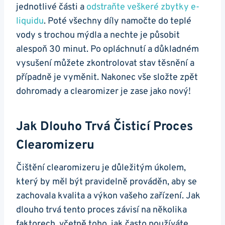
jednotlivé části a
odstraňte veškeré zbytky e-
liquidu
. Poté všechny díly namočte do teplé
vody s trochou mýdla a nechte je působit
alespoň 30 minut. Po opláchnutí a důkladném
vysušení můžete zkontrolovat stav těsnění a
případně je vyměnit. Nakonec vše složte zpět
dohromady a clearomizer je zase jako nový!
Jak Dlouho Trvá Čisticí Proces
Clearomizeru
Čištění clearomizeru je důležitým úkolem,
který by měl být pravidelně prováděn, aby se
zachovala kvalita a výkon vašeho zařízení. Jak
dlouho trvá tento proces závisí na několika
faktorech, včetně toho, jak často používáte