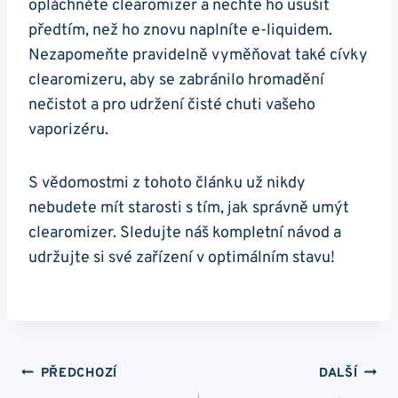
opláchněte clearomizer a nechte ho usušit
předtím, než ho znovu naplníte e-liquidem.
Nezapomeňte pravidelně vyměňovat také cívky
clearomizeru, aby se zabránilo hromadění
nečistot a pro udržení čisté chuti vašeho
vaporizéru.
S vědomostmi z tohoto článku už nikdy
nebudete mít starosti s tím, jak správně umýt
clearomizer. Sledujte náš kompletní návod a
udržujte si své zařízení v optimálním stavu!
Navigace
PŘEDCHOZÍ
DALŠÍ