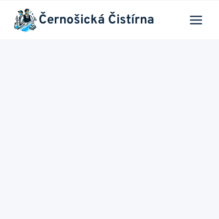
Přeskočit
Černošická Čistírna
na
obsah