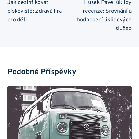
Pro
Jak dezinfikovat
Husek Pavel úklidy
pískoviště: Zdravá hra
recenze: Srovnání a
Příspěvek
pro děti
hodnocení úklidových
služeb
Podobné Příspěvky