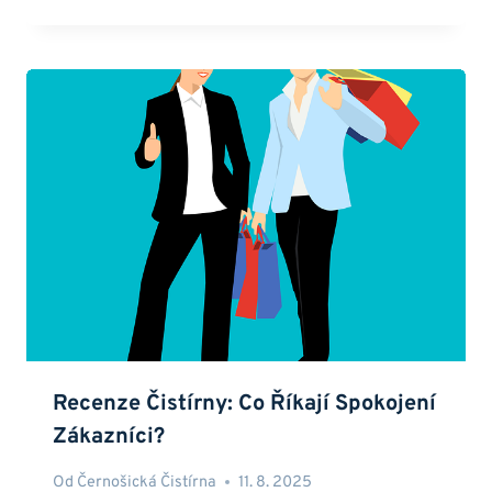
Recenze Čistírny: Co Říkají Spokojení
Zákazníci?
Od
Černošická Čistírna
11. 8. 2025