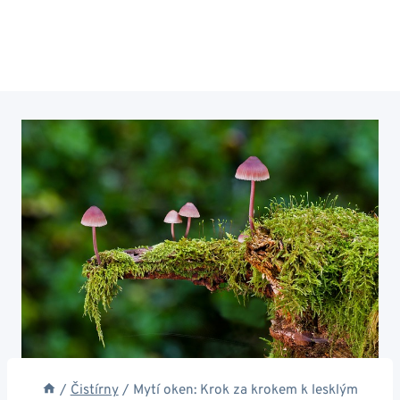
/
Čistírny
/
Mytí oken: Krok za krokem k lesklým