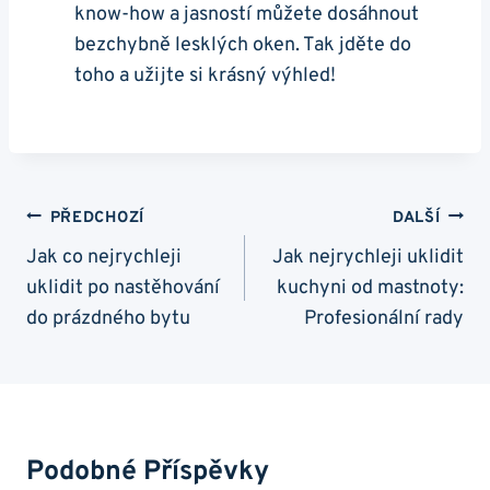
know-how a jasností můžete dosáhnout
bezchybně lesklých oken. Tak jděte do
toho a užijte si krásný výhled!
Navigace
PŘEDCHOZÍ
DALŠÍ
Pro
Jak co nejrychleji
Jak nejrychleji uklidit
uklidit po nastěhování
kuchyni od mastnoty:
Příspěvek
do prázdného bytu
Profesionální rady
Podobné Příspěvky