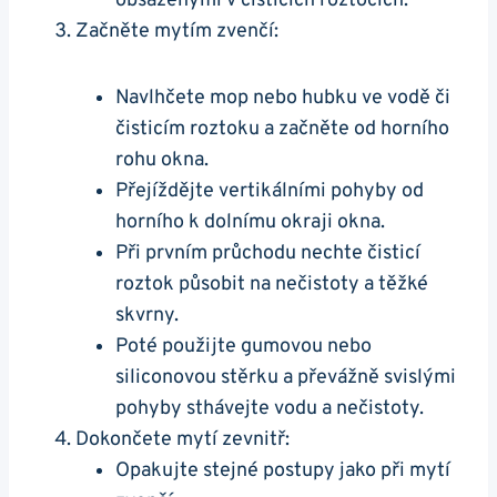
obsaženými v čisticích roztocích.
Začněte mytím zvenčí:
Navlhčete mop nebo hubku ve vodě či
čisticím roztoku a začněte od horního
rohu okna.
Přejíždějte vertikálními pohyby od
horního k dolnímu okraji okna.
Při prvním průchodu nechte čisticí
roztok působit na nečistoty a těžké
skvrny.
Poté použijte gumovou nebo
siliconovou stěrku a převážně svislými
pohyby sthávejte vodu a nečistoty.
Dokončete mytí zevnitř:
Opakujte stejné postupy jako při mytí