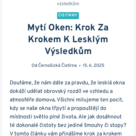
výsledkům
ČISTÍRNY
Mytí Oken: Krok Za
Krokem K Lesklým
Výsledkům
Od
Černošická Čistírna
15. 6. 2025
Doufáme, že nám dáte za pravdu, že lesklá okna
dokáží udělat obrovský rozdíl ve vzhledu a
atmosféře domova. Všichni milujeme ten pocit,
kdy se naše okna třpytí a propouštějí do
místnosti světlo plné života. Ale jak dosáhnout
té dokonalé čistoty bez jediné šmouhy či stopy?
V tomto článku vám přinášíme krok za krokem