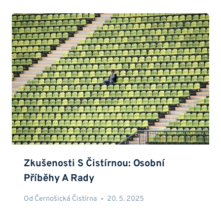
Zkušenosti S Čistírnou: Osobní
Příběhy A Rady
Od
Černošická Čistírna
20. 5. 2025