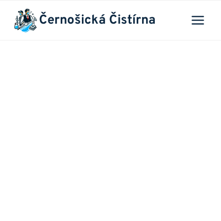
Přeskočit
Černošická Čistírna
na
obsah