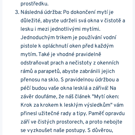
prostředku.
Následná údržba: Po dokončení mytí je
důležité, abyste udrželi svá okna v čistotě a
lesku i mezi jednotlivými mytími.
Jednoduchým trikem je používání vodní
pistole k opláchnutí oken před každým
mytím. Také je vhodné pravidelně
odstraňovat prach a nečistoty z okenních
rámů a parapetů, abyste zabránili jejich
přenosu na sklo. S pravidelnou údržbou a
péčí budou vaše okna lesklá a zářivá! Na
závěr doufáme, že náš článek "Mytí oken:
Krok za krokem k lesklým výsledkům" vám
přinesl užitečné rady a tipy. Paměť opravdu
září ve čistých prostorech, a proto nebojte
se vyzkoušet naše postupy. S důvěrou,