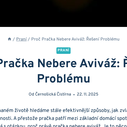
/
Praní
/
Proč Pračka Nebere Aviváž: Řešení Problému
PRANÍ
Pračka Nebere Aviváž: 
Problému
Od
Černošická Čistírna
22. 11. 2025
ném životě hledáme stále efektivnější​ způsoby, jak zv
osti. ‌A přestože ‌pračka patří mezi základní domácí ⁣sp
ýká s otázkou,​ proč právě pračka​ nebere aviváž. ‌Je to něc