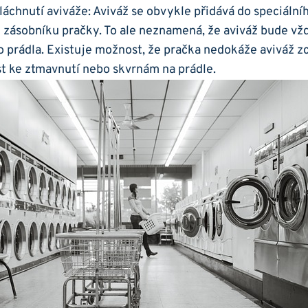
áchnutí aviváže:⁢ Aviváž se ⁤obvykle přidává⁤ do speciální
zásobníku pračky. To‍ ale neznamená, že aviváž bude vž
o prádla. Existuje ‌možnost, že pračka nedokáže aviváž z
 ke ztmavnutí ⁢nebo skvrnám na ​prádle.