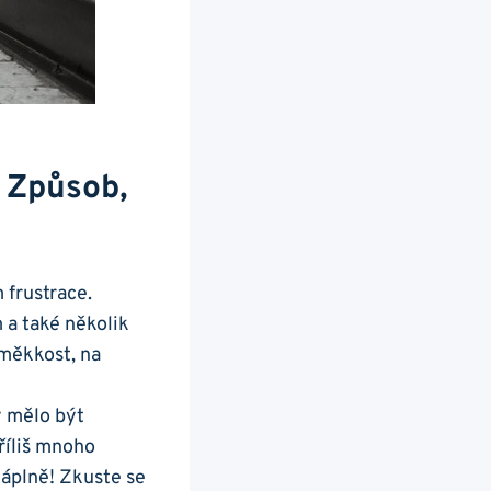
e Způsob,
 frustrace.
 a také několik
‍měkkost, na
 mělo ‍být
říliš ‌mnoho
náplně! Zkuste se