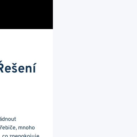
Řešení
ládnout
otřebiče, mnoho
o, co znepokojuje​