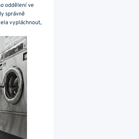
ho oddělení ⁢ve
dy správně
cela vypláchnout,