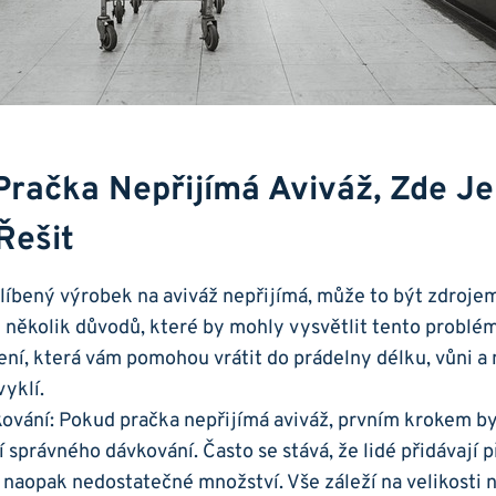
pračka ⁣nepřijímá Aviváž, Zde J
Řešit
íbený výrobek⁤ na aviváž ⁤nepřijímá, ⁤může to být zdrojem
​ několik⁤ důvodů, které by mohly vysvětlit tento problém
ení, která ​vám pomohou vrátit do prádelny délku, vůni a 
vyklí.
vání: Pokud pračka nepřijímá​ aviváž, ‌prvním krokem ⁣by
⁣ správného dávkování. ⁢Často se ⁣stává, že lidé přidávají p
 naopak nedostatečné množství. Vše záleží na velikosti 