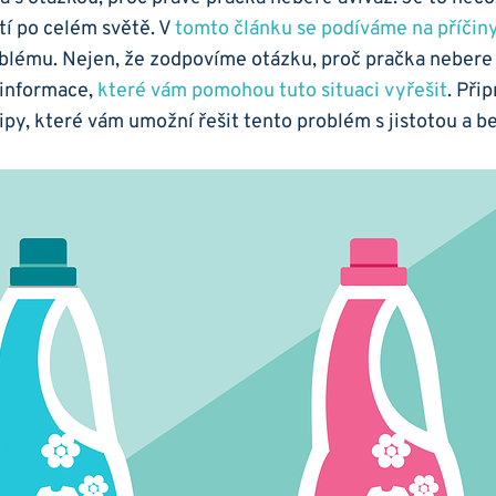
í po celém světě. V
tomto‍ článku se podíváme na příčin
blému. Nejen,⁣ že zodpovíme otázku, proč pračka nebere ⁣a
 informace,
které vám pomohou⁤ tuto situaci vyřešit
. Při
tipy, ‌které ​vám umožní řešit tento ‍problém s jistotou ⁤a