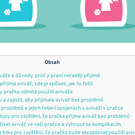
Obsah
že a důvody, proč ⁤ji‍ praní‍ neraději přijímá
přijímá aviváž, zde je způsob, jak to řešit
y ⁤pračka odmítá použití aviváže
 ⁣a zajistit, aby přijímala aviváž⁣ bez problémů
roblémů a jejich řešení spojených​ s⁣ aviváží ⁤v pračce
py⁤ pro ​zajištění, že pračka přijme aviváž bez‌ problémů
žívat ⁢aviváž ve vaší‍ pračce⁤ a vyhnout se komplikacím
a triky pro zajištění, že pračka ⁤bude akceptovat použití⁢ avi