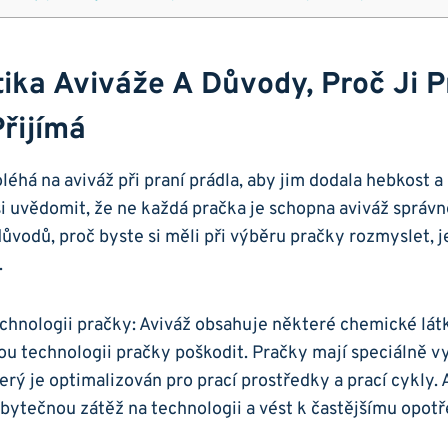
ka Aviváže A Důvody, Proč ⁤ji‍ Pr
Přijímá
oléhá na aviváž při ⁣praní prádla, aby jim dodala hebkost 
i ⁢uvědomit, že ​ne každá pračka je schopna aviváž správn
ůvodů, proč byste ⁤si⁢ měli při výběru ⁤pračky rozmyslet, je
.
chnologii pračky: Aviváž ‌obsahuje některé chemické⁣ látk
ou technologii pračky poškodit. Pračky‍ mají speciálně ⁤
terý je optimalizován pro prací prostředky‌ a prací cykly.
ytečnou zátěž na technologii ‍a ⁣vést k častějšímu opotř