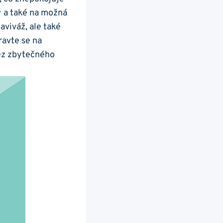
y
a také na možná
viváž, ale‍ také
pravte se na
 bez zbytečného