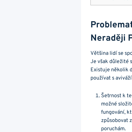
Problemati
Neraději 
Většina lidí se sp
Je však důležité s
Existuje několik d
používat s aviváží
Šetrnost k te
‍možné složit
‍fungování, k
způsobovat zb
⁣poruchám.