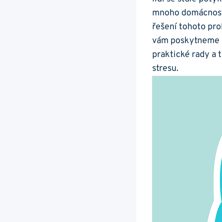
mnoho ‍domácnost
řešení ⁢tohoto pro
⁤vám⁢ poskytneme
⁢praktické rady a 
stresu.