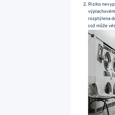
Riziko nevypl
výplachovém 
‍rozptýlena d
což může vést