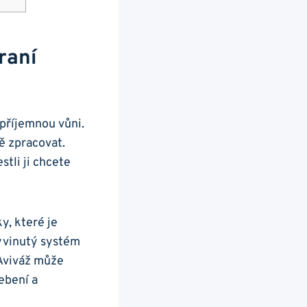
aní‍
a příjemnou vůni.
ě‍ zpracovat.
stli ji chcete
y, které je
vyvinutý systém
 Aviváž ‌může
ebení a