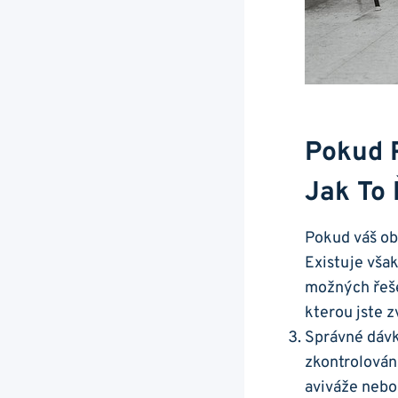
Pokud ⁣
Jak To 
Pokud váš obl
Existuje však
‍možných⁢ řeš
kterou jste ​z
Správné dávko
zkontrolování
aviváže nebo