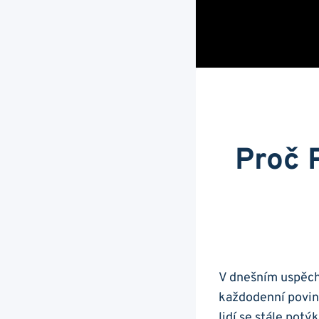
Proč 
V dnešním uspěcha
každodenní povinn
lidí⁣ se stále pot