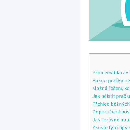
Problematika avivá
Pokud ⁣pračka ⁣ne
Možná řešení, kd
Jak očistit pračku
Přehled běžných p
Doporučené postu
Jak ⁣správně ⁢pou
Zkuste tyto tipy 