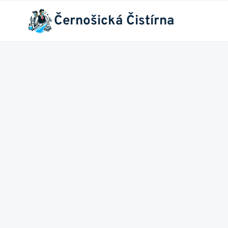
Přeskočit
Černošická Čistírna
na
obsah