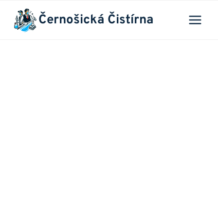
Přeskočit
Černošická Čistírna
na
obsah