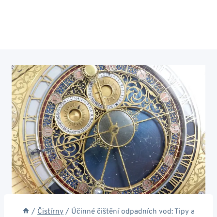
/
Čistírny
/
Účinné čištění odpadních vod: Tipy a