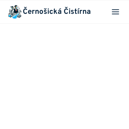
Přeskočit
Černošická Čistírna
na
obsah