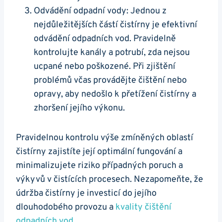
Odvádění odpadní vody: Jednou z
nejdůležitějších částí čistírny je efektivní
odvádění odpadních vod. Pravidelně
kontrolujte kanály a potrubí, zda nejsou
ucpané nebo poškozené. Při zjištění
problémů včas provádějte čištění nebo
opravy, aby nedošlo k přetížení čistírny a
zhoršení jejího výkonu.
Pravidelnou kontrolu výše zmíněných oblastí
čistírny zajistíte její optimální fungování a
minimalizujete riziko případných poruch a
výkyvů v čistících procesech. Nezapomeňte, že
údržba čistírny je investicí do jejího
dlouhodobého provozu a
kvality čištění
odpadních vod
.