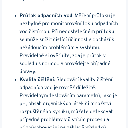
Průtok odpadních vod:
Měření průtoku je
nezbytné pro monitorování toku odpadních
vod čistírnou. Při nedostatečném průtoku
se může snížit čistící účinnost a dochází k
nežádoucím problémům v systému.
Pravidelně si ověřujte, zda je průtok v
souladu s normou a provádějte případné
úpravy.
Kvalita čištění:
Sledování kvality čištění
odpadních vod je rovněž důležité.
Pravidelným testováním parametrů, jako je
pH, obsah organických látek či množství
rozpuštěného kyslíku, můžete detekovat
případné problémy v čistícím procesu a
přizpůsobovat jej na základě výsledků.