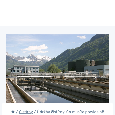
/
Čistírny
/
Údržba čistírny: Co musíte pravidelně