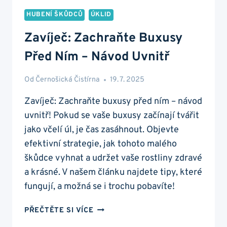
HUBENÍ ŠKŮDCŮ
ÚKLID
Zavíječ: Zachraňte Buxusy
Před Ním – Návod Uvnitř
Od
Černošická Čistírna
19. 7. 2025
Zavíječ: Zachraňte buxusy před ním – návod
uvnitř! Pokud se vaše buxusy začínají tvářit
jako včelí úl, je čas zasáhnout. Objevte
efektivní strategie, jak tohoto malého
škůdce vyhnat a udržet vaše rostliny zdravé
a krásné. V našem článku najdete tipy, které
fungují, a možná se i trochu pobavíte!
ZAVÍJEČ:
PŘEČTĚTE SI VÍCE
ZACHRAŇTE