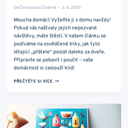
Od
Černošická Čistírna
3. 4. 2025
Moucha domácí: Vyžeňte ji z domu navždy!
Pokud vás naštvaly jejich nepozvané
návštěvy, máte štěstí. V našem článku se
podíváme na osvědčené triky, jak tyto
létající „přátele“ poslat daleko za dveře.
Připravte se pobavit i poučit – vaše
domácnost si zaslouží klid!
MOUCHA
PŘEČTĚTE SI VÍCE
DOMÁCÍ:
VYŽEŇTE
JI
Z
DOMU
NAVŽDY!