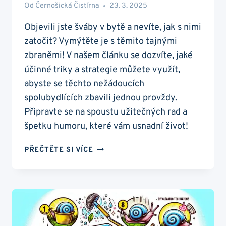
Od
Černošická Čistírna
23. 3. 2025
Objevili jste šváby v bytě a nevíte, jak s nimi
zatočit? Vymýtěte je s těmito tajnými
zbraněmi! V našem článku se dozvíte, jaké
účinné triky a strategie můžete využít,
abyste se těchto nežádoucích
spolubydlících zbavili jednou provždy.
Připravte se na spoustu užitečných rad a
špetku humoru, které vám usnadní život!
ŠVÁBI
PŘEČTĚTE SI VÍCE
V
BYTĚ:
VYMÝTĚTE
JE
S
TĚMITO