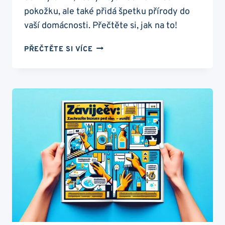
pokožku, ale také přidá špetku přírody do
vaší domácnosti. Přečtěte si, jak na to!
KOMÁŘI:
PŘEČTĚTE SI VÍCE
DOMÁCÍ
REPELENT,
KTERÝ
VYDRŽÍ
CELOU
NOC