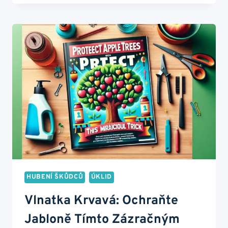
CO
JE
ODPUZUJE
LÉPE
NEŽ
CHEMIE?
HUBENÍ ŠKŮDCŮ
ÚKLID
Vlnatka Krvavá: Ochraňte
Jabloně Tímto Zázračným