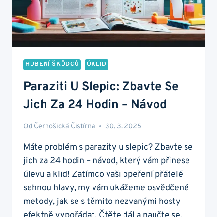
HUBENÍ ŠKŮDCŮ
ÚKLID
Paraziti U Slepic: Zbavte Se
Jich Za 24 Hodin – Návod
Od
Černošická Čistírna
30. 3. 2025
Máte problém s parazity u slepic? Zbavte se
jich za 24 hodin – návod, který vám přinese
úlevu a klid! Zatímco vaši opeření přátelé
sehnou hlavy, my vám ukážeme osvědčené
metody, jak se s těmito nezvanými hosty
efektně vypořádat. Čtěte dál a naučte se,