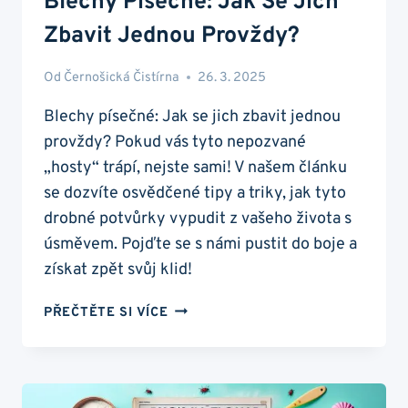
Blechy Písečné: Jak Se Jich
Zbavit Jednou Provždy?
Od
Černošická Čistírna
26. 3. 2025
Blechy písečné: Jak se jich zbavit jednou
provždy? Pokud vás tyto nepozvané
„hosty“ trápí, nejste sami! V našem článku
se dozvíte osvědčené tipy a triky, jak tyto
drobné potvůrky vypudit z vašeho života s
úsměvem. Pojďte se s námi pustit do boje a
získat zpět svůj klid!
BLECHY
PŘEČTĚTE SI VÍCE
PÍSEČNÉ:
JAK
SE
JICH