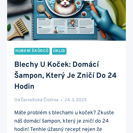
HUBENÍ ŠKŮDCŮ
ÚKLID
Blechy U Koček: Domácí
Šampon, Který Je Zničí Do 24
Hodin
Od
Černošická Čistírna
24. 3. 2025
Máte problém s blechami u koček? Zkuste
náš domácí šampon, který je zničí do 24
hodin! Tenhle úžasný recept nejen že