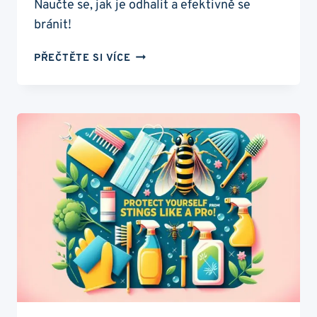
Naučte se, jak je odhalit a efektivně se
bránit!
DŘEVOKAZNÝ
PŘEČTĚTE SI VÍCE
HMYZ:
OCHRAŇTE
SVŮJ
DOMOV
PŘED
NEBEZPEČNÝMI
ŠKŮDCI