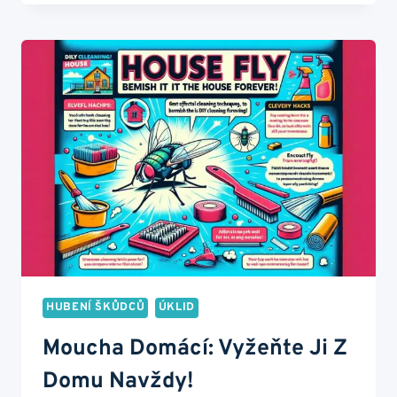
BUXUSY
PŘED
NÍM
–
NÁVOD
UVNITŘ
HUBENÍ ŠKŮDCŮ
ÚKLID
Moucha Domácí: Vyžeňte Ji Z
Domu Navždy!