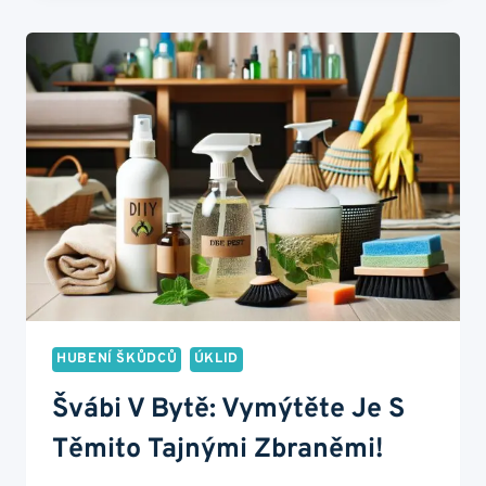
SE
PŘED
BODNUTÍM
JAKO
PROFÍK!
HUBENÍ ŠKŮDCŮ
ÚKLID
Švábi V Bytě: Vymýtěte Je S
Těmito Tajnými Zbraněmi!