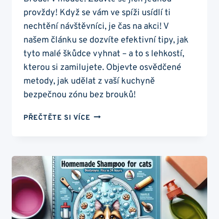
provždy! Když se vám ve spíži usídlí ti
nechtění návštěvníci, je čas na akci! V
našem článku se dozvíte efektivní tipy, jak
tyto malé škůdce vyhnat – a to s lehkostí,
kterou si zamilujete. Objevte osvědčené
metody, jak udělat z vaší kuchyně
bezpečnou zónu bez brouků!
BROUCI
PŘEČTĚTE SI VÍCE
V
MOUCE:
ZBAVTE
SE
JICH
JEDNOU
PROVŽDY!