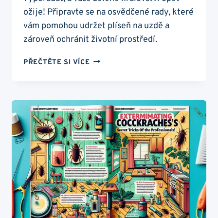
ožije! Připravte se na osvědčené rady, které
vám pomohou udržet plíseň na uzdě a
zároveň ochránit životní prostředí.
PLÍSEŇ
PŘEČTĚTE SI VÍCE
VE
SKLENÍKU:
PŘÍRODNÍ
FUNGICID,
KTERÝ
FUNGUJE
ZÁZRAČNĚ