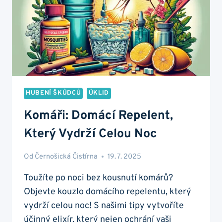
HUBENÍ ŠKŮDCŮ
ÚKLID
Komáři: Domácí Repelent,
Který Vydrží Celou Noc
Od
Černošická Čistírna
19. 7. 2025
Toužíte po noci bez kousnutí komárů?
Objevte kouzlo domácího repelentu, který
vydrží celou noc! S našimi tipy vytvoříte
účinný elixír, který nejen ochrání vaši