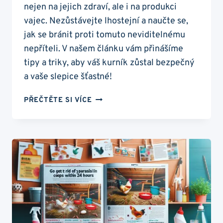
nejen na jejich zdraví, ale i na produkci
vajec. Nezůstávejte lhostejní a naučte se,
jak se bránit proti tomuto neviditelnému
nepříteli. V našem článku vám přinášíme
tipy a triky, aby váš kurník zůstal bezpečný
a vaše slepice šťastné!
ČMELÍK
PŘEČTĚTE SI VÍCE
KUŘÍ:
OCHRAŇTE
SVŮJ
KURNÍK
PŘED
TOUTO
HROZBOU!