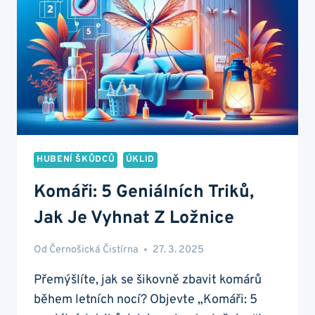
HUBENÍ ŠKŮDCŮ
ÚKLID
Komáři: 5 Geniálních Triků,
Jak Je Vyhnat Z Ložnice
Od
Černošická Čistírna
27. 3. 2025
Přemýšlíte, jak se šikovně zbavit komárů
během letních nocí? Objevte „Komáři: 5