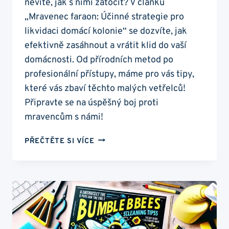
nevíte, jak s nimi zatočit? V článku
„Mravenec faraon: Účinné strategie pro
likvidaci domácí kolonie“ se dozvíte, jak
efektivně zasáhnout a vrátit klid do vaší
domácnosti. Od přírodních metod po
profesionální přístupy, máme pro vás tipy,
které vás zbaví těchto malých vetřelců!
Připravte se na úspěšný boj proti
mravencům s námi!
MRAVENEC
PŘEČTĚTE SI VÍCE
FARAON:
ÚČINNÉ
STRATEGIE
PRO
LIKVIDACI
DOMÁCÍ
KOLONIE