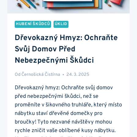
HUBENÍ ŠKŮDCŮ
ÚKLID
Dřevokazný Hmyz: Ochraňte
Svůj Domov Před
Nebezpečnými Škůdci
Od
Černošická Čistírna
24. 3. 2025
Dřevokazný hmyz: Ochraňte svůj domov
před nebezpečnými škůdci, než se
proměníte v šikovného truhláře, který místo
nábytku staví dřevěné domečky pro
broučky! Tyto nezvané návštěvy mohou
rychle zničit vaše oblíbené kusy nábytku.