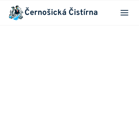
Přeskočit
Černošická Čistírna
na
obsah