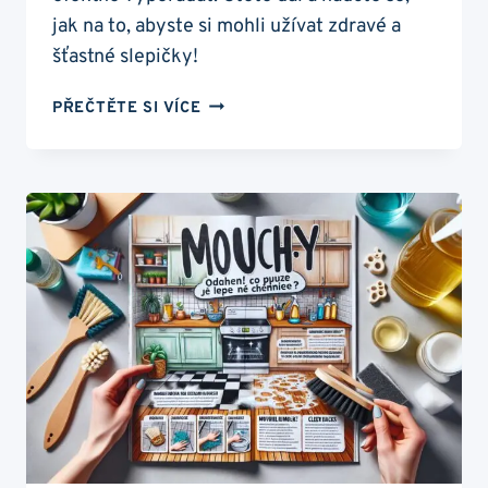
jak na to, abyste si mohli užívat zdravé a
šťastné slepičky!
PARAZITI
PŘEČTĚTE SI VÍCE
U
SLEPIC:
ZBAVTE
SE
JICH
ZA
24
HODIN
–
NÁVOD