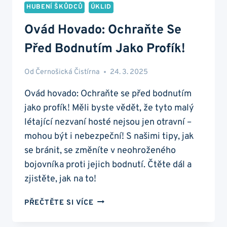
HUBENÍ ŠKŮDCŮ
ÚKLID
Ovád Hovado: Ochraňte Se
Před Bodnutím Jako Profík!
Od
Černošická Čistírna
24. 3. 2025
Ovád hovado: Ochraňte se před bodnutím
jako profík! Měli byste vědět, že tyto malý
létající nezvaní hosté nejsou jen otravní –
mohou být i nebezpeční! S našimi tipy, jak
se bránit, se změníte v neohroženého
bojovníka proti jejich bodnutí. Čtěte dál a
zjistěte, jak na to!
OVÁD
PŘEČTĚTE SI VÍCE
HOVADO:
OCHRAŇTE