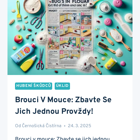
ZBAVIT
JEDNOU
PROVŽDY?
HUBENÍ ŠKŮDCŮ
ÚKLID
Brouci V Mouce: Zbavte Se
Jich Jednou Provždy!
Od
Černošická Čistírna
24. 3. 2025
Brouci v mouce: Zbavte se jich jednou