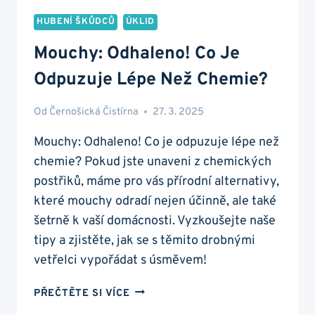
HUBENÍ ŠKŮDCŮ
ÚKLID
Mouchy: Odhaleno! Co Je
Odpuzuje Lépe Než Chemie?
Od
Černošická Čistírna
27. 3. 2025
Mouchy: Odhaleno! Co je odpuzuje lépe než
chemie? Pokud jste unaveni z chemických
postřiků, máme pro vás přírodní alternativy,
které mouchy odradí nejen účinně, ale také
šetrně k vaší domácnosti. Vyzkoušejte naše
tipy a zjistěte, jak se s těmito drobnými
vetřelci vypořádat s úsměvem!
MOUCHY:
PŘEČTĚTE SI VÍCE
ODHALENO!