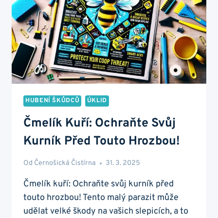
HUBENÍ ŠKŮDCŮ
ÚKLID
Čmelík Kuří: Ochraňte Svůj
Kurník Před Touto Hrozbou!
Od
Černošická Čistírna
31. 3. 2025
Čmelík kuří: Ochraňte svůj kurník před
touto hrozbou! Tento malý parazit může
udělat velké škody na vašich slepicích, a to