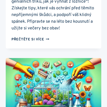
geniálních triků, jak je vyhnat z ložnice“!
Získejte tipy, které vás ochrání před těmito
nepříjemnými škůdci, a podpoří váš klidný
spánek. Připravte se na léto bez kousnutí a
užijte si večery bez obav!
KOMÁŘI:
PŘEČTĚTE SI VÍCE
5
GENIÁLNÍCH
TRIKŮ,
JAK
JE
VYHNAT
Z
LOŽNICE