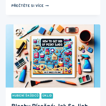
HUBENÍ
PŘEČTĚTE SI VÍCE
ŠVÁBŮ:
TAJNÉ
TRIKY
PROFESIONÁLŮ
ODHALENY!
HUBENÍ ŠKŮDCŮ
ÚKLID