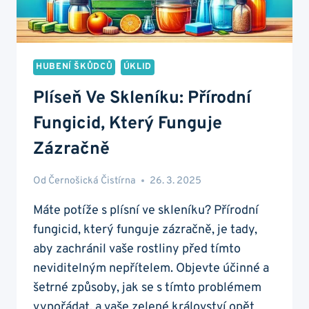
HUBENÍ ŠKŮDCŮ
ÚKLID
Plíseň Ve Skleníku: Přírodní
Fungicid, Který Funguje
Zázračně
Od
Černošická Čistírna
26. 3. 2025
Máte potíže s plísní ve skleníku? Přírodní
fungicid, který funguje zázračně, je tady,
aby zachránil vaše rostliny před tímto
neviditelným nepřítelem. Objevte účinné a
šetrné způsoby, jak se s tímto problémem
vypořádat, a vaše zelené království opět