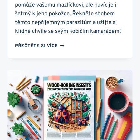
pomůže vašemu mazlíčkovi, ale navíc je i
šetrný k jeho pokožce. Řekněte sbohem
těmto nepříjemným parazitům a užijte si
klidné chvíle se svým kočičím kamarádem!
BLECHY
PŘEČTĚTE SI VÍCE
U
KOČEK:
DOMÁCÍ
ŠAMPON,
KTERÝ
JE
ZNIČÍ
DO
24
HODIN