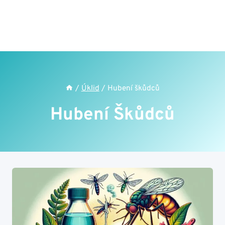
/
Úklid
/
Hubení škůdců
Hubení Škůdců