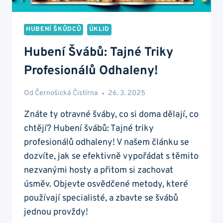
HUBENÍ ŠKŮDCŮ
ÚKLID
Hubení Švábů: Tajné Triky
Profesionálů Odhaleny!
Od
Černošická Čistírna
26. 3. 2025
Znáte ty otravné šváby, co si doma dělají, co
chtějí? Hubení švábů: Tajné triky
profesionálů odhaleny! V našem článku se
dozvíte, jak se efektivně vypořádat s těmito
nezvanými hosty a přitom si zachovat
úsměv. Objevte osvědčené metody, které
používají specialisté, a zbavte se švábů
jednou provždy!