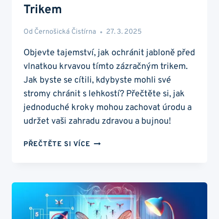
Trikem
Od
Černošická Čistírna
27. 3. 2025
Objevte tajemství, jak ochránit jabloně před
vlnatkou krvavou tímto zázračným trikem.
Jak byste se cítili, kdybyste mohli své
stromy chránit s lehkostí? Přečtěte si, jak
jednoduché kroky mohou zachovat úrodu a
udržet vaši zahradu zdravou a bujnou!
VLNATKA
PŘEČTĚTE SI VÍCE
KRVAVÁ:
OCHRAŇTE
JABLONĚ
TÍMTO
ZÁZRAČNÝM
TRIKEM