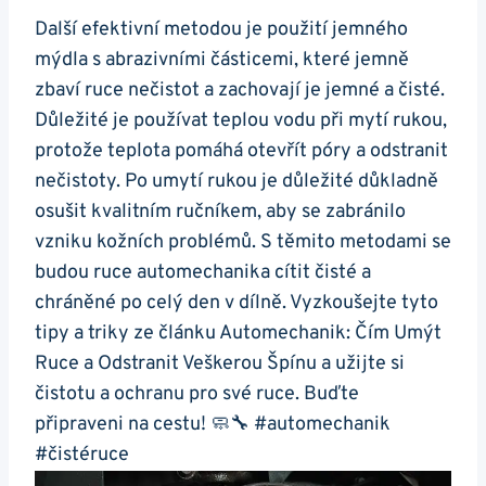
Další efektivní metodou je použití jemného
mýdla s abrazivními částicemi, které jemně
zbaví ruce nečistot a zachovají je jemné a čisté.
Důležité je používat teplou vodu při mytí rukou,
protože teplota pomáhá otevřít póry a odstranit
nečistoty. Po umytí rukou je důležité důkladně
osušit kvalitním ručníkem, aby se zabránilo
vzniku kožních problémů. S těmito metodami se
budou ruce automechanika cítit čisté a
chráněné po celý den v dílně. Vyzkoušejte tyto
tipy a triky ze článku Automechanik: Čím Umýt
Ruce a Odstranit Veškerou Špínu a užijte si
čistotu a ochranu pro své ruce. Buďte
připraveni na cestu! 🧼🔧 #automechanik
#čistéruce