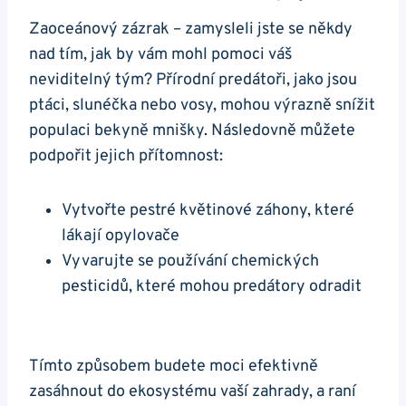
Zaoceánový zázrak – zamysleli jste se někdy
nad tím, jak by vám ⁣mohl pomoci váš
neviditelný tým? Přírodní​ predátoři, ⁣jako ⁤jsou
ptáci, slunéčka‍ nebo vosy, ⁢mohou výrazně⁢ snížit⁣
populaci‌ bekyně mnišky.‍ Následovně můžete‌
podpořit jejich přítomnost: ‍
Vytvořte pestré květinové záhony, které
lákají opylovače
Vyvarujte​ se používání chemických
pesticidů, které mohou predátory odradit
Tímto způsobem budete moci efektivně‍
zasáhnout do ekosystému vaší zahrady, a raní