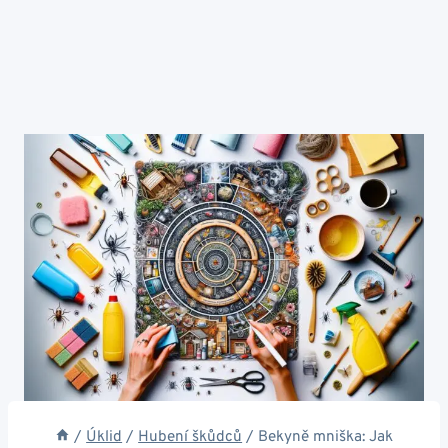
/
Úklid
/
Hubení škůdců
/
Bekyně mniška: Jak