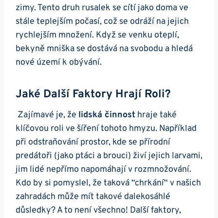
zimy. Tento druh⁢ rusalek se​ cítí jako⁣ doma ve
⁤stále teplejším počasí, což se ‍odráží⁤ na ⁢jejich
rychlejším množení. Když se venku oteplí,⁢
bekyně mniška se dostává ⁢na svobodu ​a hledá
nové území k‌ obývání.
Jaké Další Faktory ‍hrají Roli?
‌ ⁢Zajímavé ​je, ​že
lidská ⁣činnost
hraje také
klíčovou ⁣roli ve šíření ⁣tohoto hmyzu. Například
při ⁤odstraňování prostor, kde​ se přírodní
predátoři (jako ptáci a brouci) živí jejich larvami,
jim lidé nepřímo⁤ napomáhají ⁣v rozmnožování.
Kdo by si ⁣pomyslel, že taková ‍“chrkání“‌ v našich
⁤zahradách může mít takové dalekosáhlé
důsledky? A to není všechno! Další faktory,