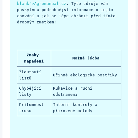
blank">Agromanual.cz
. Tyto zdroje vám 
poskytnou podrobnější informace o jejím 
chování a jak se lépe chránit před tímto 
drobným zmetkem!
Znaky 
Možná léčba
napadení
Žloutnutí 
Účinné ekologické postřiky
listů
Chybějící 
Rukavice a ruční 
listy
odstranění
Přítomnost 
Interní kontroly a 
trusu
přirozené metody