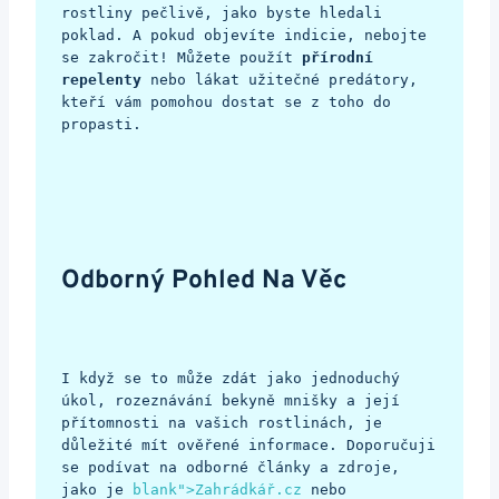
rostliny pečlivě, jako byste hledali 
poklad. A pokud objevíte indicie, nebojte 
se zakročit! Můžete použít 
přírodní 
repelenty
 nebo lákat užitečné predátory, 
kteří vám pomohou dostat se z toho do 
propasti.
Odborný Pohled Na Věc
I když se to může zdát jako jednoduchý 
úkol, rozeznávání bekyně mnišky a její 
přítomnosti na vašich rostlinách, je 
důležité mít ověřené informace. Doporučuji 
se podívat na odborné články a zdroje, 
jako je 
blank">Zahrádkář.cz
 nebo 