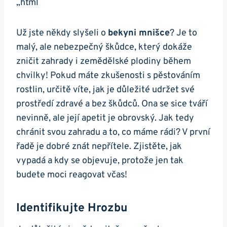
„`html
Už ​jste někdy slyšeli⁣ o
bekyni mnišce
? Je to
malý, ale nebezpečný škůdce, který dokáže
zničit zahrady i zemědělské plodiny během
chvilky! Pokud máte zkušenosti s pěstováním
rostlin, určitě víte, jak je důležité udržet své
prostředí zdravé a bez ‌škůdců. ⁢Ona se sice tváří
nevinně, ale její apetit ​je obrovský. Jak tedy
chránit svou⁤ zahradu a to, co máme‍ rádi? V první
řadě je dobré ⁤znát‍ nepřítele. Zjistěte, jak
vypadá ⁣a kdy se objevuje,‌ protože jen⁤ tak
budete⁤ moci reagovat ⁢včas!
Identifikujte Hrozbu