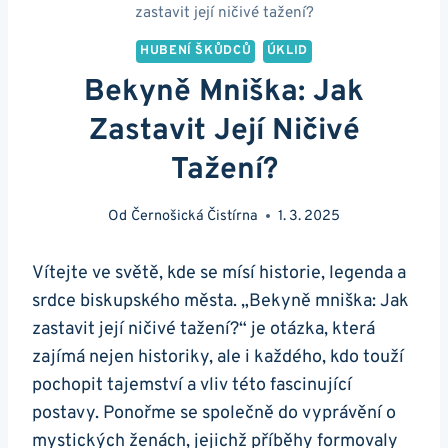
zastavit její ničivé tažení?
HUBENÍ ŠKŮDCŮ
ÚKLID
Bekyně Mniška: Jak
Zastavit Její Ničivé
Tažení?
Od
Černošická Čistírna
1. 3. 2025
Vítejte ve světě, kde se mísí ‍historie,⁣ legenda a
srdce biskupského města. „Bekyně mniška:‍ Jak⁣
zastavit její ničivé⁤ tažení?“ je otázka, která
zajímá nejen ⁤historiky, ale i každého,⁣ kdo touží​
pochopit tajemství a vliv této​ fascinující
postavy. ‍Ponořme⁣ se společně ⁢do vyprávění o
mystických ženách,⁣ jejichž příběhy formovaly