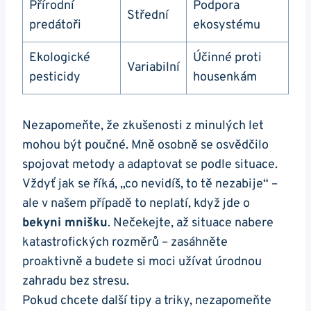
Přírodní⁢
Podpora
Střední
predátoři
ekosystému
Ekologické
Účinné​ proti
Variabilní
pesticidy
housenkám
Nezapomeňte, že zkušenosti z minulých let
mohou být poučné. ‌Mně osobně se osvědčilo
spojovat metody a adaptovat⁣ se podle‌ situace.
Vždyť jak ‍se říká, „co nevidíš,‌ to tě nezabije“ ‍–⁤
ale‌ v našem případě to ⁣neplatí, když jde o
bekyni mnišku
. Nečekejte, až situace nabere
katastrofických ⁤rozměrů – ​zasáhněte
proaktivně ⁣a budete si‌ moci ‌užívat úrodnou
zahradu ‌bez‍ stresu.
Pokud chcete další⁢ tipy a triky, nezapomeňte