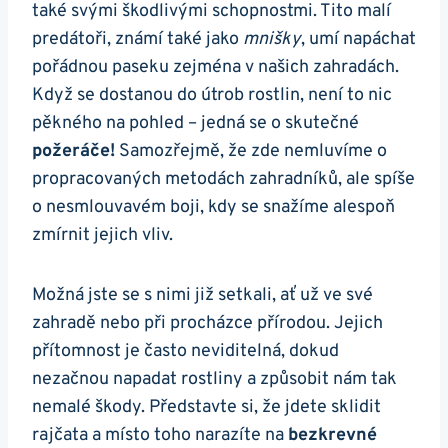
⁢také ⁤svými škodlivými schopnostmi. Tito malí
predátoři, známí‌ také jako
mnišky
, umí napáchat⁢
pořádnou paseku zejména⁣ v našich zahradách.
Když​ se dostanou do ⁣útrob rostlin, není to ‌nic
pěkného na pohled – jedná se o skutečné
požeráče!
Samozřejmě, že‍ zde nemluvíme o
propracovaných ​metodách zahradníků, ale‍ spíše
o ⁢nesmlouvavém boji, kdy ⁤se snažíme alespoň
zmírnit jejich ⁣vliv.
Možná ​jste ‌se s nimi již setkali, ať už ‍ve své
⁣zahradě nebo při procházce přírodou. Jejich
přítomnost je často​ neviditelná, dokud
nezačnou napadat rostliny a způsobit ⁢nám​ tak
nemalé škody. Představte si,‍ že jdete sklidit
rajčata ‍a místo toho narazíte na
bezkrevné