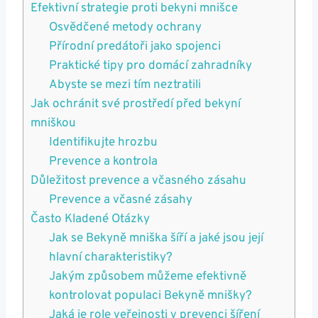
Efektivní strategie proti bekyni‌ mnišce
Osvědčené⁣ metody ochrany
Přírodní predátoři​ jako spojenci
Praktické ⁢tipy pro domácí zahradníky
Abyste​ se mezi tím neztratili
Jak ochránit​ své prostředí před ‍bekyní
mniškou
Identifikujte hrozbu
Prevence a kontrola
Důležitost prevence a ⁢včasného zásahu
Prevence a včasné zásahy
Často⁣ Kladené⁣ Otázky
Jak se​ Bekyně mniška šíří ​a jaké jsou její
hlavní charakteristiky?
Jakým⁣ způsobem můžeme efektivně⁣
kontrolovat populaci Bekyně mnišky?
Jaká je ⁣role⁤ veřejnosti ‍v prevenci šíření‌