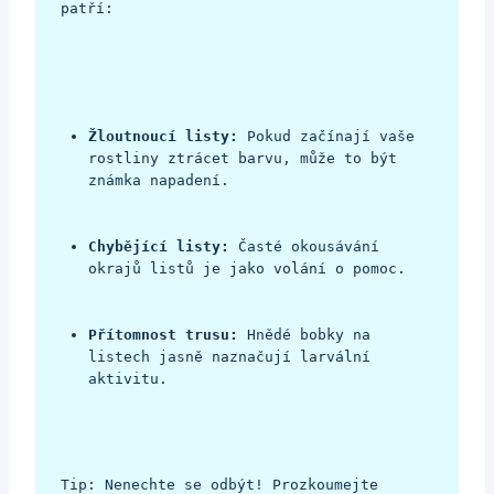
patří:
Žloutnoucí listy:
 Pokud začínají vaše 
rostliny ztrácet barvu, může to být 
známka napadení.
Chybějící listy:
 Časté okousávání 
okrajů listů je jako volání o pomoc.
Přítomnost trusu:
 Hnědé bobky na 
listech jasně naznačují larvální 
aktivitu.
Tip: Nenechte se odbýt! Prozkoumejte 