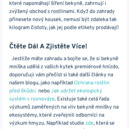
které napomáhají šíření ⁤bekyně, zahrnují ⁤i
zvýšený​ obchod s rostlinami. Když do​ zahrady
přinesete nový kousek, ⁣nemusí být zdaleka tak⁣
kilogram čistoty, jak jej podle etikety‍ prodávají!
Čtěte Dál ‌a ⁣zjistěte Více!
‌ ⁢ Jestliže máte​ zahradu a bojíte se, že si⁣ bekyně
mniška udělá z‌ vašich kytek premiérové hnízdo,
doporučuji vám přečíst si ​také další články na
‍našem blogu, jako například
Ochrana rostlin
před škůdci
⁢ nebo
Jak ‍udržet ekologický
systém v‌ rovnováze
. Existuje ⁣také celá řada
výzkumů⁤ zaměřených na vliv bekyně mnišky⁤ na
ekosystémy, které‌ zveřejnili odborníci na
‍výzkum hmyzu. Například studie
zde
, která se