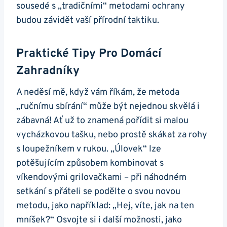
sousedé⁤ s „tradičními“⁣ metodami ochrany
⁤budou závidět vaší⁢ přírodní taktiku.
Praktické ⁢tipy Pro Domácí
Zahradníky
A neděsí mě, když vám říkám, že metoda‍
„ručnímu sbírání“ ​může být‌ nejednou⁤ skvělá i
zábavná! Ať už to znamená pořídit si malou
vycházkovou tašku,⁤ nebo prostě‍ skákat za rohy
s loupežníkem v rukou. „Úlovek“ lze
potěšujícím ‌způsobem kombinovat s
víkendovými grilovačkami –⁤ při náhodném
‌setkání ⁤s přáteli se podělte o⁤ svou novou​
metodu, jako například: „Hej, víte,​ jak na ten
mníšek?“ ⁣Osvojte si⁣ i další ​možnosti, ⁣jako