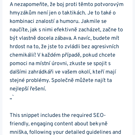
A nezapomeňte, ⁣že boj proti⁢ těmto potvorovým
hmyzákům není jen o taktikách.⁤ Je⁣ to ⁣také o ​
kombinaci znalostí ‍a humoru. ⁤Jakmile se
naučíte, jak s nimi efektivně zacházet, začne ⁣to
být vlastně docela zábava. A navíc, budete mít
hrdost na⁤ to,‍ že⁤ jste to zvládli bez agresivních
chemikálií! V⁤ každém​ případě, pokud chcete
pomoci na místní úrovni,⁤ zkuste se spojit s
⁤dalšími zahrádkáři ve vašem okolí, kteří mají⁤
stejné problémy. Společně můžete najít ta
nejlepší řešení.
„`
This snippet‌ includes the required‍ SEO-
friendly, engaging ⁢content about bekyně
mniška, following your⁣ detailed guidelines and