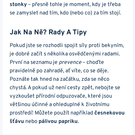
‍stonky
​– přesně tohle je moment, kdy je třeba
se zamyslet‌ nad tím, kdo (nebo co) za tím stojí.
Jak Na⁤ Ně? Rady A Tipy
Pokud jste ⁢se rozhodli spojit ‌síly​ proti⁣ bekyním,
je dobré ⁢začít s několika‌ osvědčenými radami.
⁣První ⁢na seznamu je
prevence
​– choďte
pravidelně po zahradě, ‍ať víte, co se děje.​
Poznáte tak hned na začátku, zda se něco​
chystá. A pokud už není ‍cesty zpět, nebojte ⁤se
‍vyzkoušet přírodní​ odpuzovače, které jsou
většinou účinné a ohleduplné ‌k životnímu
prostředí! ​Můžete použít například
česnekovou
šťávu
nebo
pálivou papriku
.