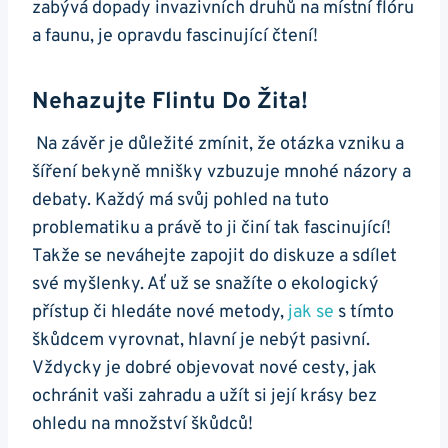
zabývá dopady invazivních druhů‌ na místní flóru⁣
a faunu, je opravdu fascinující čtení!
Nehazujte Flintu Do Žita!
‍ Na závěr je ⁤důležité zmínit, že otázka vzniku a
šíření bekyně mnišky vzbuzuje mnohé názory⁢ a
debaty. Každý má ⁣svůj pohled ‍na tuto
problematiku a právě‌ to ji činí tak ⁤fascinující!
Takže se neváhejte‍ zapojit do diskuze a sdílet
své myšlenky. Ať už se snažíte⁤ o​ ekologický
přístup či hledáte nové metody,
jak se
s tímto‍
škůdcem‍ vyrovnat, hlavní je nebýt pasivní.‌
Vždycky je dobré ‌objevovat⁤ nové ⁣cesty, jak
ochránit vaši zahradu a užít si ⁤její krásy bez
ohledu na ⁢množství škůdců!