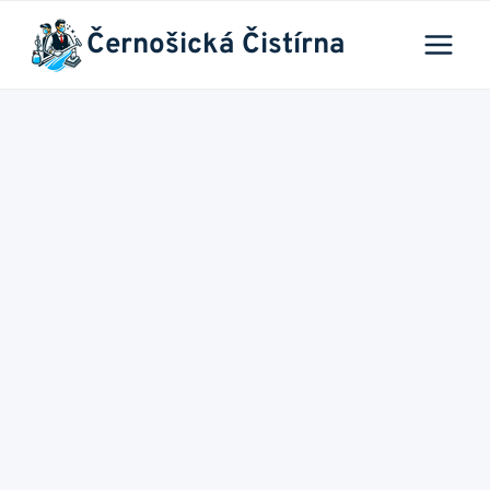
Přeskočit
Černošická Čistírna
na
obsah