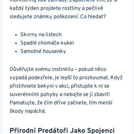
monitoring vaší‍ zahrady. Započněte tím, ⁣že si
každý ​týden projdete rostliny a pečlivě
sledujete​ známky poškození. Co hledat?
Skvrny na listech
Spadlé chomáče kukel
Samotné housenky
Důvěřujte svému instinktu – pokud něco
vypadá podezřele, je lepší to​ prozkoumat. Když⁢
přistihnete ⁣bekyni v akci,⁢ přistupte k ní se⁢
suverénními pohyby a nebojte se⁤ jí ⁢zbavit!
Pamatujte, že čím dříve začnete, tím menší
škody napáchá.
Přírodní Predátoři​ Jako Spojenci