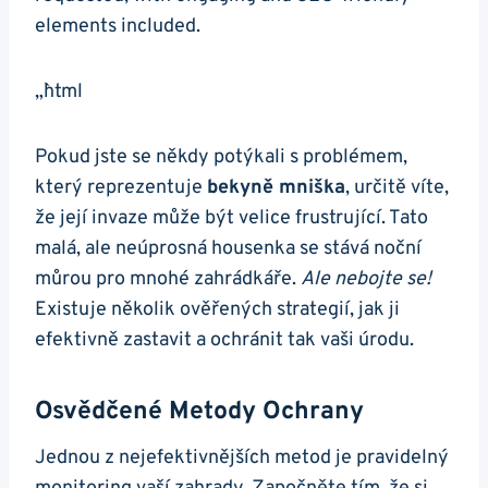
⁣elements included.
„`html
Pokud jste se někdy potýkali s problémem,
který reprezentuje
bekyně mniška
, určitě víte,‌
že její invaze může být⁢ velice frustrující. ⁢Tato
malá, ale neúprosná housenka ⁤se stává noční
můrou pro mnohé zahrádkáře.
Ale nebojte ‍se!
Existuje‌ několik ověřených strategií,⁤ jak ji
‌efektivně ​zastavit a ochránit tak‌ vaši ⁤úrodu.
Osvědčené⁣ Metody Ochrany
Jednou z nejefektivnějších metod ‍je pravidelný