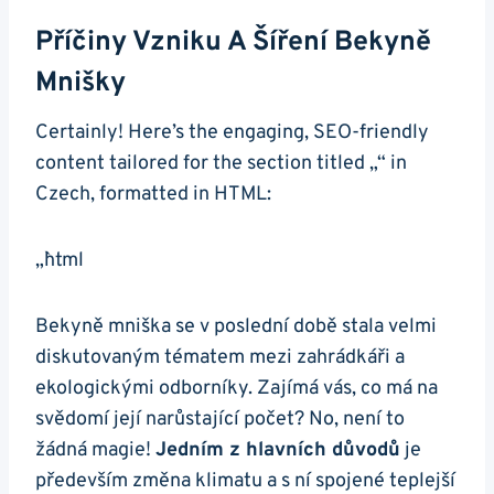
Příčiny ​vzniku‍ A ​šíření Bekyně
Mnišky
Certainly! Here’s⁢ the engaging, SEO-friendly
content tailored for the section titled⁢ „“ in
Czech, formatted in⁣ HTML:
„`html
Bekyně mniška se v poslední době stala velmi
diskutovaným tématem mezi zahrádkáři a
ekologickými odborníky.‍ Zajímá⁢ vás, co ⁣má⁣ na⁤
svědomí ⁣její narůstající počet? ⁣No, není to
žádná magie!
Jedním z hlavních ‍důvodů
je
především změna klimatu a s⁤ ní spojené teplejší‌