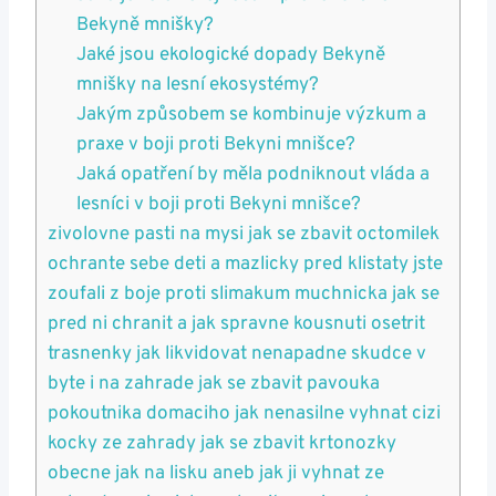
Bekyně mnišky?
Jaké ⁤jsou ekologické⁤ dopady Bekyně⁢
mnišky‍ na lesní ekosystémy?
Jakým ‍způsobem se kombinuje výzkum a
praxe v boji proti Bekyni mnišce?
Jaká opatření ‌by⁣ měla ⁣podniknout vláda a
lesníci v​ boji ⁤proti ‌Bekyni mnišce?
zivolovne ⁣pasti na mysi jak se zbavit ‍octomilek
⁣ochrante sebe ‌deti a ⁢mazlicky pred ⁤klistaty​ jste
zoufali z boje proti slimakum muchnicka jak se
pred⁣ ni chranit a ​jak spravne kousnuti osetrit
trasnenky jak likvidovat nenapadne ‌skudce v
byte i na ‌zahrade jak se zbavit pavouka
pokoutnika domaciho ⁤jak ‌nenasilne ⁢vyhnat cizi
kocky⁤ ze zahrady jak ‌se zbavit⁤ krtonozky
obecne jak⁤ na lisku ⁢aneb jak ⁢ji vyhnat⁢ ze