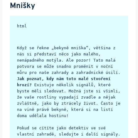
Mnišky
html

Když se řekne „bekyně mniška“, většina z 
nás si představí něco jako malého, 
nenápadného motýla. Ale pozor! Tato malá 
potvora se může snadno proměnit v noční 
můru pro naše zahrady a zahradnické úsilí. 
Jak poznat, kdy nám toto malé stvoření 
hrozí?
 Existuje několik signálů, které 
byste měli sledovat. Možná jste si všimli, 
že vaše rostliny vypadají zvadle a nějak 
zvláštně, jako by ztrácely život. Často je 
na vině právě bekyně, která si na listí 
doma udělala hostinu!
Pokud se cítíte jako detektiv ve své 
vlastní zahradě, sledujte i další signály. 