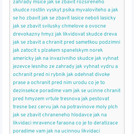
zahrady msice jak ⁣se‍ zbavit rozsireneho
skudce rostlin vyskyt psika ⁣myvaloviteho‌ a jak
se ho ​zbavit jak se zbavit lasice neboli lasicky
jak se zbavit svilusky chmelove a ovocne
drevokazny hmyz jak ​likvidovat skudce dreva
jak se‌ zbavit a ⁤chranit pred sametkou podzimni
jak zatocit s plzakem spanelskym⁢ norek
⁣americky jak na invazivniho skudce jak vyhnat
jezevce lesniho ze⁤ zahrady jak ⁢vyhnat vydru a
ochranit⁣ pred ni rybnik jak odehnat divoke
prase‍ a ochranit ‌pred nim urodu co ⁤je to
dezinsekce poradime vam⁤ jak‌ se ucinne‍ chranit
pred hmyzem‍ vrtule⁢ tresnova jak pestovat
tresne bez cervu jak na potravinove moly plch
‌jak se zbavit ⁣chraneneho hlodavce jak ⁣na
likvidaci ⁣mravence faraona co je ​to ‍deratizace
poradime vam jak na ucinnou likvidaci ​