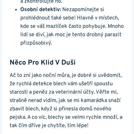
a zkontrolujte ho.
Osobní detektiv:
Nezapomínejte si
prohlédnout také sebe! Hlavně v místech,
kde se váš mazlíček často pohybuje. Mnoho
lidí se diví, jak moc je tento drobný parazit
přizpůsobivý.
Něco Pro Klid V Duši
Ač to zní jako noční můra, je dobré si uvědomit,
že rychlá detekce blech vám ušetří spoustu
starostí a peněz za veterinární účty. Věřte mi,
strašně nerad vidím, jak se mi kamarádka snaží
zbavit blech, když si přinesla domů nového
pejska. A co víc, blechy se velmi rychle množí, a
tak čím dříve je chytíte, tím lépe!