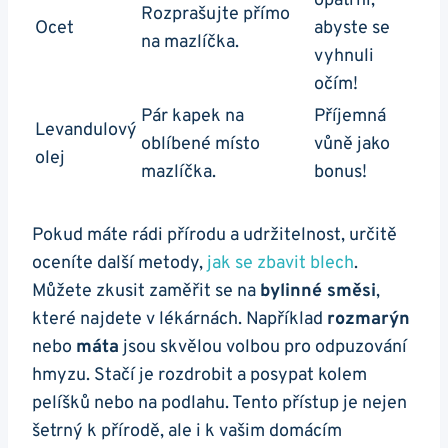
opatrní,
Rozprašujte přímo
Ocet
abyste se
na mazlíčka.
vyhnuli
očím!
Pár kapek na
Příjemná
Levandulový
oblíbené místo
vůně jako
olej
mazlíčka.
bonus!
Pokud máte rádi přírodu a udržitelnost, určitě
oceníte další metody,
jak se zbavit blech
.
Můžete zkusit zaměřit se na
bylinné směsi
,
které najdete v lékárnách. Například
rozmarýn
nebo
máta
jsou skvělou volbou pro odpuzování
hmyzu. Stačí je rozdrobit a posypat kolem
pelíšků nebo na podlahu. Tento přístup je nejen
šetrný k přírodě, ale i k vašim domácím