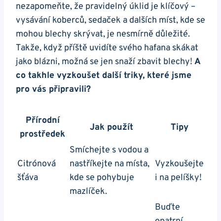
nezapomeňte, že pravidelný úklid je klíčový –
vysávání koberců, sedaček a dalších míst, kde se
mohou blechy skrývat, je nesmírně důležité.
Takže, když příště uvidíte svého hafana skákat
jako blázni, možná se jen snaží zbavit blechy!
A
co takhle vyzkoušet další triky, které jsme
pro vás připravili?
Přírodní
Jak použít
Tipy
prostředek
Smíchejte s vodou a
Citrónová
nastříkejte na místa,
Vyzkoušejte
šťáva
kde se pohybuje
i na pelíšky!
mazlíček.
Buďte