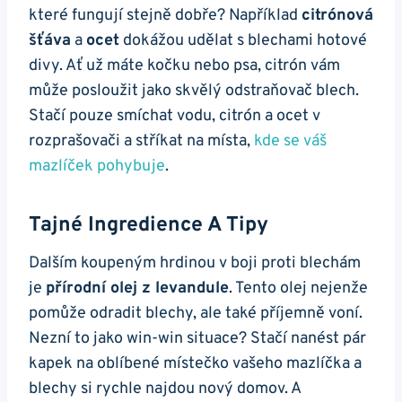
které fungují stejně dobře? Například
citrónová
šťáva
a
ocet
dokážou udělat s blechami hotové
divy. Ať už máte kočku nebo psa, citrón vám
může posloužit jako skvělý odstraňovač blech.
Stačí pouze smíchat vodu, citrón a ocet v
rozprašovači a stříkat na místa,
kde se váš
mazlíček pohybuje
.
Tajné Ingredience A Tipy
Dalším koupeným hrdinou v boji proti blechám
je
přírodní olej z levandule
. Tento olej nejenže
pomůže odradit blechy, ale také příjemně voní.
Nezní to jako win-win situace? Stačí nanést pár
kapek na oblíbené místečko vašeho mazlíčka a
blechy si rychle najdou nový domov. A