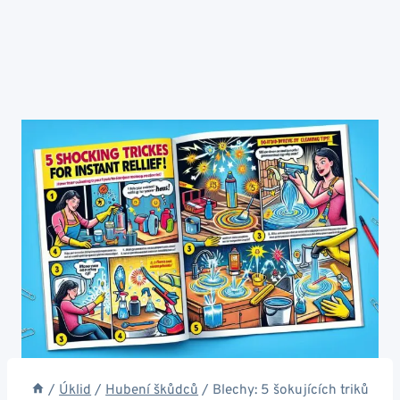
/
Úklid
/
Hubení škůdců
/
Blechy: 5 šokujících triků