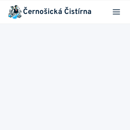
Přeskočit
Černošická Čistírna
na
obsah