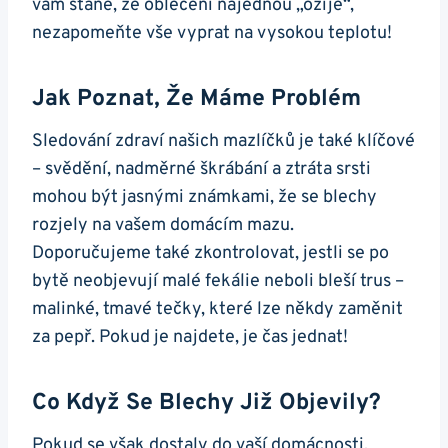
vám stane, že oblečení najednou „ožije“,
nezapomeňte vše vyprat na vysokou teplotu!
Jak Poznat, Že Máme Problém
Sledování zdraví našich mazlíčků je také klíčové
– svědění, nadměrné škrábání a ztráta srsti
mohou být jasnými známkami, že se blechy
rozjely na vašem domácím mazu.
Doporučujeme také zkontrolovat, jestli se po
bytě neobjevují malé fekálie neboli bleší trus –
malinké, tmavé tečky, které lze někdy zaměnit
za pepř. Pokud je najdete, je čas jednat!
Co Když Se Blechy Již Objevily?
Pokud se však dostaly do vaší domácnosti,