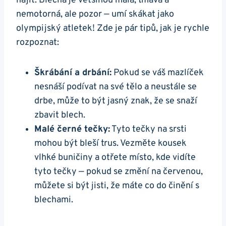
najít. Blecha je většinou malá, tmavá a
nemotorná, ale pozor — umí skákat jako
olympijský atletek! Zde je pár tipů, jak je rychle
rozpoznat:
Škrábání a drbání:
Pokud se váš mazlíček
nesnáší podívat na své tělo a neustále se
drbe, může to být jasný znak, že se snaží
zbavit blech.
Malé černé tečky:
Tyto tečky na srsti
mohou být bleší trus. Vezměte kousek
vlhké buničiny a otřete místo, kde vidíte
tyto tečky — pokud se změní na červenou,
můžete si být jisti, že máte co do činění s
blechami.