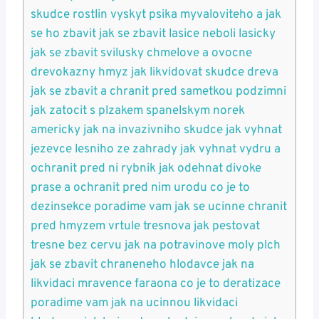
skudce rostlin vyskyt psika myvaloviteho a jak
se ho zbavit jak se zbavit lasice neboli lasicky
jak se zbavit svilusky chmelove a ovocne
drevokazny hmyz jak likvidovat skudce dreva
jak se zbavit a chranit pred sametkou podzimni
jak zatocit s plzakem spanelskym norek
americky jak na invazivniho skudce jak vyhnat
jezevce lesniho ze zahrady jak vyhnat vydru a
ochranit pred ni rybnik jak odehnat divoke
prase a ochranit pred nim urodu co je to
dezinsekce poradime vam jak se ucinne chranit
pred hmyzem vrtule tresnova jak pestovat
tresne bez cervu jak na potravinove moly plch
jak se zbavit chraneneho hlodavce jak na
likvidaci mravence faraona co je to deratizace
poradime vam jak na ucinnou likvidaci