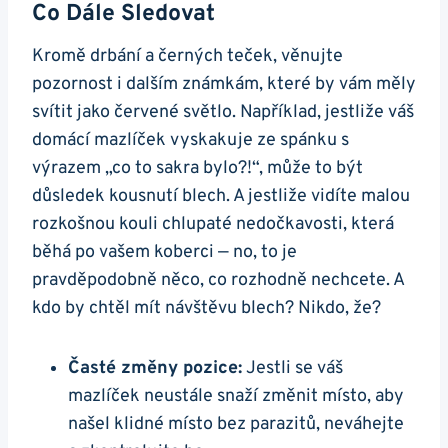
Co Dále Sledovat
Kromě drbání a černých teček, věnujte
pozornost i dalším známkám, které by vám měly
svítit jako červené světlo. Například, jestliže váš
domácí mazlíček vyskakuje ze spánku s
výrazem „co to sakra bylo?!“, může to být
důsledek kousnutí blech. A jestliže vidíte malou
rozkošnou kouli chlupaté nedočkavosti, která
běhá po vašem koberci — no, to je
pravděpodobně něco, co rozhodně nechcete. A
kdo by chtěl mít návštěvu blech? Nikdo, že?
Časté změny pozice:
Jestli se váš
mazlíček neustále snaží změnit místo, aby
našel klidné místo bez parazitů, neváhejte