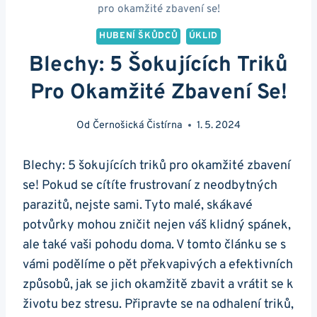
pro okamžité zbavení se!
HUBENÍ ŠKŮDCŮ
ÚKLID
Blechy: 5 Šokujících Triků
Pro Okamžité Zbavení Se!
Od
Černošická Čistírna
1. 5. 2024
Blechy: 5 šokujících triků pro okamžité zbavení
se! Pokud se cítíte frustrovaní z neodbytných
parazitů, nejste sami. Tyto malé, skákavé
potvůrky mohou zničit nejen váš klidný spánek,
ale také vaši pohodu doma. V tomto článku se s
vámi podělíme o pět překvapivých a efektivních
způsobů, jak se jich okamžitě zbavit a vrátit se k
životu bez stresu. Připravte se na odhalení triků,