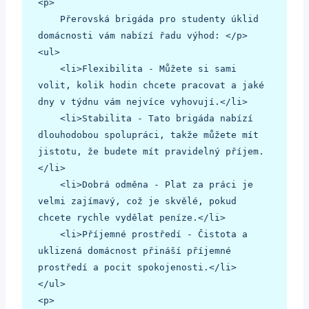
<p>

    Přerovská brigáda pro studenty úklid 
domácnosti vám nabízí řadu výhod: </p>

<ul>

    <li>Flexibilita - Můžete si sami 
volit, kolik hodin chcete pracovat a jaké 
dny v týdnu vám nejvíce vyhovují.</li>

    <li>Stabilita - Tato brigáda nabízí 
dlouhodobou spolupráci, takže můžete mít 
jistotu, že budete mít pravidelný příjem.
</li>

    <li>Dobrá odměna - Plat za práci je 
velmi zajímavý, což je skvělé, pokud 
chcete rychle vydělat peníze.</li>

    <li>Příjemné prostředí - Čistota a 
uklizená domácnost přináší příjemné 
prostředí a pocit spokojenosti.</li>

</ul>

<p>
