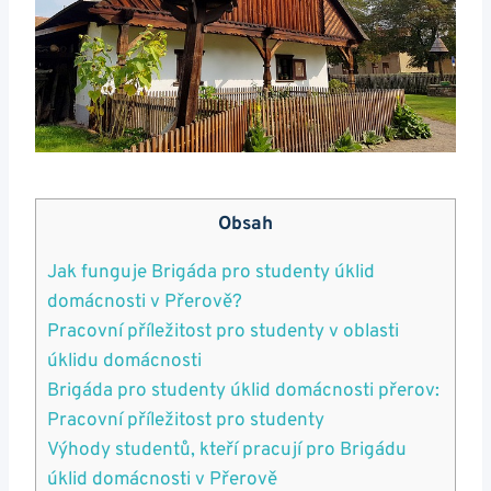
Obsah
Jak funguje Brigáda pro studenty úklid
domácnosti v Přerově?
Pracovní příležitost pro studenty v oblasti
úklidu domácnosti
Brigáda pro studenty úklid domácnosti přerov:
Pracovní příležitost pro studenty
Výhody studentů, kteří pracují pro Brigádu
úklid domácnosti v Přerově