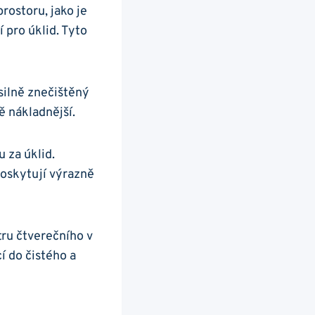
prostoru, jako je
 pro úklid. Tyto
 silně znečištěný
ě nákladnější.
 za úklid.
poskytují výrazně
ru čtverečního v
cí do čistého a