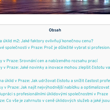
Obsah
za úklid m2: Jaké faktory ovlivňují konečnou cenu?
ové společnosti v Praze: Proč je důležité vybrat si profesion
by v Praze: Srovnání cen a nabízeného rozsahu prací
dy v Praze: Jaké novinky a inovace mohou zlepšit čistotu v
na úklid v Praze: Jak udržovat čistotu a snížit častost prof
ky v Praze: Jak najít nejvýhodnější nabídku a optimalizovat
lupráci s profesionálními úklidovými společnostmi v Praze
aze: Co vše je zahrnuto v ceně úklidových služeb a jaké jso