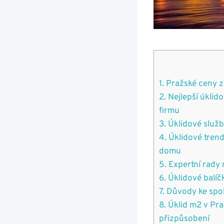
1. Pražské ceny 
2. Nejlepší úklid
firmu
3. Úklidové služ
4. Úklidové tren
domu
5. Expertní rady 
6. Úklidové balíč
7. Důvody ke spo
8. Úklid m2 v Pr
přizpůsobení