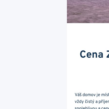
Cena Z
Váš domov je míst
vždy čistý a příj
spolehlivou a cen