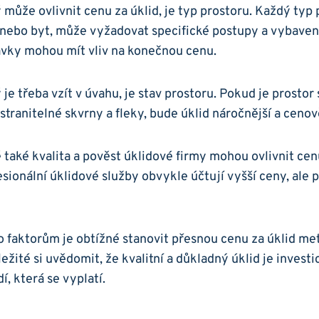
ý může ovlivnit cenu za úklid, je typ prostoru. Každý typ 
nebo byt, může vyžadovat specifické postupy a vybavení
avky mohou mít vliv na konečnou cenu.
ý je třeba vzít v úvahu, je stav prostoru. Pokud je prostor
tranitelné skvrny a fleky, bude úklid náročnější a cenov
 také kvalita a pověst úklidové firmy mohou ovlivnit cenu
esionální úklidové služby obvykle účtují vyšší ceny, ale 
faktorům je obtížné stanovit přesnou cenu za úklid met
ežité si uvědomit, že kvalitní a důkladný úklid je investi
, která se vyplatí.