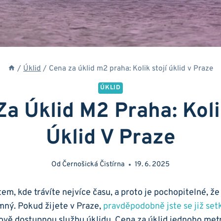
/
Úklid
/
Cena za úklid m2 praha: Kolik stojí úklid v Praze
ÚKLID
a Úklid M2 Praha: Koli
Úklid V Praze
Od
Černošická Čistírna
19. 6. 2025
em, kde trávíte nejvíce času, a proto je pochopitelné, že
emný. Pokud žijete v Praze,
pravděpodobně jste se již setk
ově dostupnou službu úklidu. Cena za úklid jednoho met