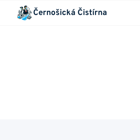
Přeskočit
Černošická Čistírna
na
obsah