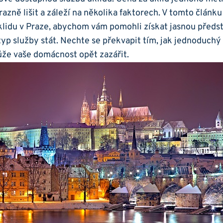
azně lišit a záleží na několika faktorech. V tomto článk
lidu v Praze, abychom vám pomohli získat jasnou předst
typ služby stát. Nechte se překvapit tím, jak jednoduchý
ůže vaše domácnost opět zazářit.