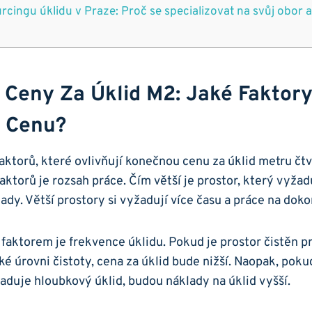
rcingu úklidu v Praze: Proč se specializovat na svůj obor a
é Ceny Za Úklid M2: Jaké Faktory
 Cenu?
faktorů, které ovlivňují konečnou cenu za úklid metru čt
aktorů je rozsah práce. Čím větší je prostor, který vyžadu
ady. Větší prostory si vyžadují více času a práce na doko
faktorem je frekvence úklidu. Pokud je prostor čistěn p
é úrovni čistoty, cena za úklid bude nižší. Naopak, poku
duje hloubkový úklid, budou náklady na úklid vyšší.