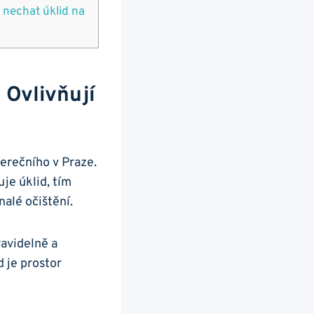
 nechat úklid na
 Ovlivňují
verečního v Praze.
je úklid, tím
nalé očištění.
ravidelně a
d je prostor