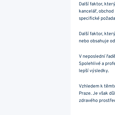
Další faktor, kter
kancelář, obchod 
specifické požad
Další faktor, kter
nebo obsahuje ods
V neposlední řadě
Spolehlivé a prof
lepší výsledky.
Vzhledem k těmto 
Praze. Je však důl
zdravého prostředí