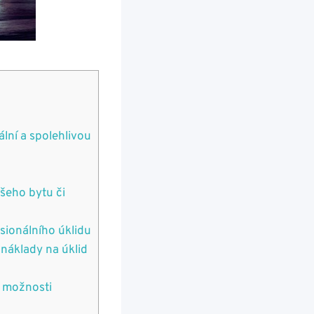
ální a spolehlivou
ašeho bytu či
esionálního úklidu
 náklady na úklid
u možnosti