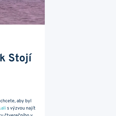
k Stojí
 chcete, aby byl
ali
s výzvou najít
ru čtverečního v