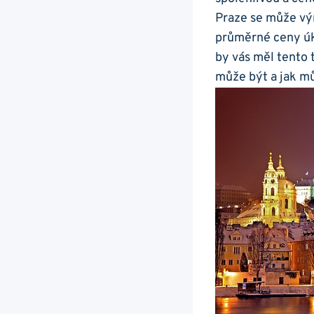
Praze se může výr
průměrné ceny úk
by vás měl tento 
může být a jak m