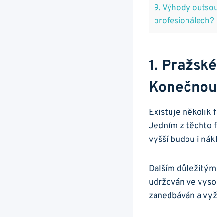
9. Výhody outsou
profesionálech?
1. Pražsk
Konečnou
Existuje několik 
Jedním z těchto f
vyšší budou i nákl
Dalším důležitým 
udržován ve vysok
zanedbáván a vyža