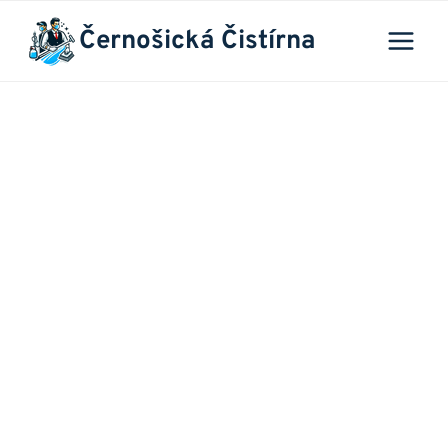
Přeskočit
Černošická Čistírna
na
obsah