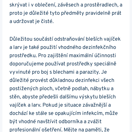
skrývat i v oblečení, závěsech a prostěradlech, a
proto je důležité tyto předměty pravidelně prát
a udržovat je čisté.
Důležitou součástí odstraňování bleších vajíček
a larv je také použití vhodného dezinfekčního
prostředku. Pro zajištění maximální účinnosti
doporučujeme používat prostředky speciálně
vyvinuté pro boj s blechami a parazity. Je
důležité provést důkladnou dezinfekci všech
postižených ploch, včetně podlah, nábytku a
stěn, abyste předešli dalšímu výskytu bleších
vajíček a larv. Pokud je situace závažnější a
dochází ke stále se opakujícím infekcím, může
být vhodné navštívit odborníka a zvážit
profesionální ošetření. Mějte na paměti, že