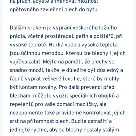
na prach, abyste eliminovat možnost
opětovného zavlečení blech do bytu.
Dalším krokem je vyprání veškerého ložního
prádla, včetně prostěradel, peřin a polštářů, při
vysoké teplotě. Horká voda a vysoká teplota
jsou účinnou metodou, kterou lze blechy i jejich
vajíčka zabít. Mějte na paměti, že blechy se
snadno množí, takže je důležité být důsledný a
řádně vyprat veškeré textilie, které by mohly
být kontaminovány. Pro další prevenci před
blechami můžete využít speciálních obojků a
repelentů pro vaše domácí mazlíčky, ale
nezapomeňte také pravidelně kontrolovat jejich
srst na přítomnost blech. Buďte ostražití a
jednejte rychle, aby se blechy nestaly stálým