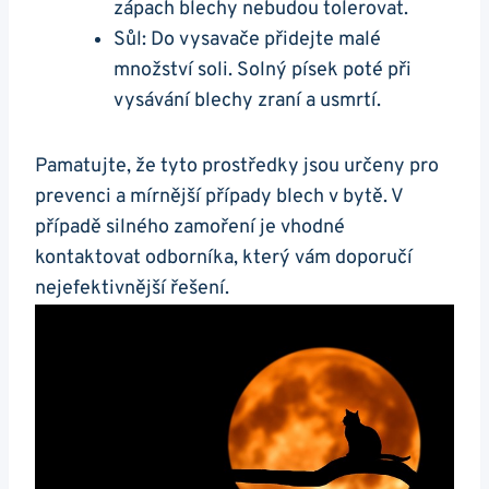
zápach blechy nebudou tolerovat.
Sůl: Do vysavače přidejte malé
množství soli. Solný písek poté při
vysávání blechy zraní a usmrtí.
Pamatujte, že tyto prostředky jsou určeny pro
prevenci a mírnější případy blech v bytě. V
případě silného zamoření je vhodné
kontaktovat odborníka, který vám doporučí
nejefektivnější řešení.