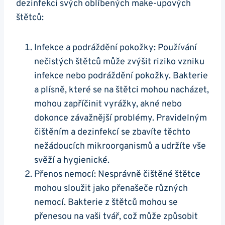
dezinfekci svých oblíbených make-upových
štětců:
Infekce a podráždění pokožky: Používání
nečistých štětců může zvýšit riziko vzniku
infekce nebo podráždění pokožky. Bakterie
a plísně, které se na štětci mohou nacházet,
mohou zapříčinit vyrážky, akné nebo
dokonce závažnější problémy. Pravidelným
čištěním a dezinfekcí se zbavíte těchto
nežádoucích mikroorganismů a udržíte vše
svěží a hygienické.
Přenos nemocí: Nesprávně čištěné štětce
mohou sloužit jako přenašeče různých
nemocí. Bakterie z štětců mohou se
přenesou na vaši tvář, což může způsobit