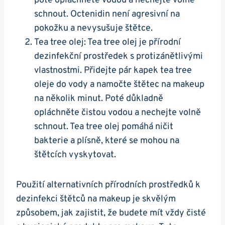
poté opláchněte vodou a nechejte volně
schnout. Octenidin není agresivní na
pokožku a nevysušuje štětce.
Tea tree olej: Tea tree olej je přírodní
dezinfekční prostředek s protizánětlivými
vlastnostmi. Přidejte pár kapek tea tree
oleje do vody a namočte štětec na makeup
na několik minut. Poté důkladně
opláchněte čistou vodou a nechejte volně
schnout. Tea tree olej pomáhá ničit
bakterie a plísně, které se mohou na
štětcích vyskytovat.
Použití alternativních přírodních prostředků k
dezinfekci štětců na makeup je skvělým
způsobem, jak zajistit, že budete mít vždy čisté