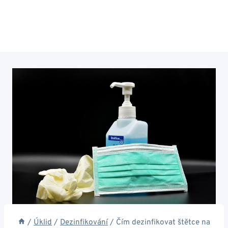
/
Úklid
/
Dezinfikování
/
Čím dezinfikovat štětce na