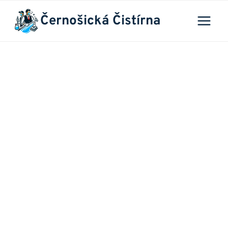
Přeskočit
Černošická Čistírna
na
obsah