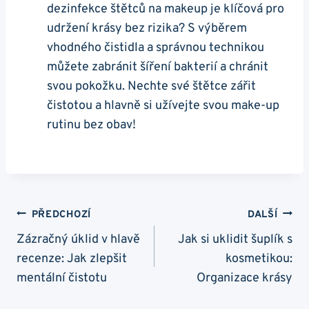
dezinfekce štětců na makeup je klíčová pro
udržení krásy bez rizika? S výběrem
vhodného čistidla a správnou technikou
můžete zabránit šíření bakterií a chránit
svou pokožku. Nechte své štětce zářit
čistotou a hlavně si užívejte svou make-up
rutinu bez obav!
Navigace
PŘEDCHOZÍ
DALŠÍ
Pro
Zázračný úklid v hlavě
Jak si uklidit šuplík s
recenze: Jak zlepšit
kosmetikou:
Příspěvek
mentální čistotu
Organizace krásy