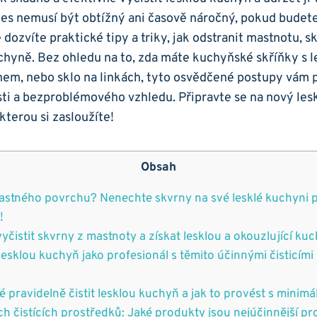
roces nemusí být obtížný ani časově náročný, pokud budete 
e dozvíte ⁣praktické tipy a triky, jak odstranit mastnotu, 
chyně. Bez ohledu na to, zda máte kuchyňské skříňky s 
hem, nebo ⁤sklo⁣ na linkách, tyto osvědčené postupy vá
ti a bezproblémového vzhledu. Připravte se na nový les
 kterou si zasloužíte!
Obsah
mastného povrchu? Nenechte skvrny na své lesklé kuchyni⁢ p
!
vyčistit ​skvrny z ‌mastnoty a získat lesklou a okouzlující ku
u lesklou kuchyň jako profesionál s těmito účinnými čisticími
té pravidelně čistit lesklou ‌kuchyň a jak to provést s minimá
h čistících ⁣prostředků: Jaké produkty ⁣jsou nejúčinnější pr