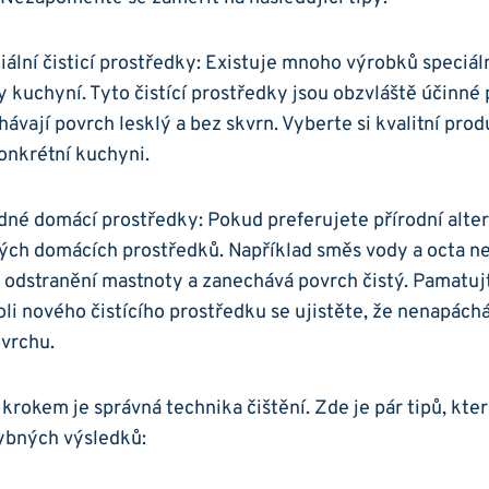
eciální čisticí prostředky: Existuje mnoho výrobků speci
y kuchyní. Tyto čistící prostředky jsou obzvláště účinné 
vají povrch ⁢lesklý⁤ a ‌bez skvrn. Vyberte si kvalitní‌ produ
konkrétní kuchyni.
kodné domácí prostředky: Pokud preferujete přírodní alte
ch domácích prostředků. Například⁢ směs vody​ a octa n
a odstranění mastnoty a​ zanechává povrch čistý. Pamatujt
oli nového⁣ čistícího prostředku se ujistěte, že nenapách
ovrchu.
krokem je správná technika čištění. Zde je pár tipů, kte
ybných výsledků: