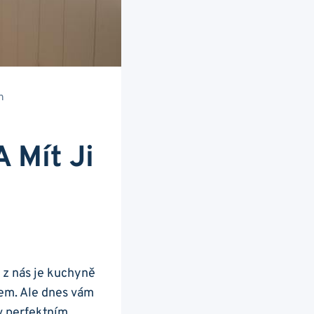
n
 Mít Ji
 z ⁤nás je kuchyně
nem. Ale dnes vám
 v perfektním