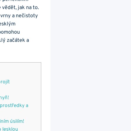
vědět, jak na to.
skvrny a nečistoty
lesklým
m pomohou
klý začátek a
rojít
chyň!
 prostředky a‌
lním úsilím!
o lesklou