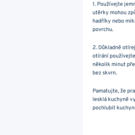
1.⁣ Používejte⁤ je
utěrky ⁤mohou způ
hadříky nebo mikro
povrchu.
2.⁣ Důkladně otíre
otírání používej
několik⁤ minut pře
bez skvrn.
Pamatujte,⁣ že pra
lesklá kuchyně vy
pochlubit kuchyní,