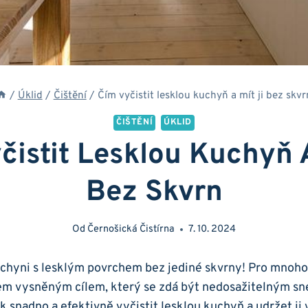
/
Úklid
/
Čištění
/
Čím vyčistit lesklou kuchyň a mít ji bez skvr
ČIŠTĚNÍ
ÚKLID
čistit Lesklou Kuchyň A
Bez Skvrn
Od
Černošická Čistírna
7. 10. 2024
chyni⁤ s lesklým povrchem bez ​jediné skvrny! Pro‍ mnoho
em vysněným cílem,‍ který se ⁤zdá být ⁢nedosažitelným s
ak snadno a efektivně ‍vyčistit lesklou kuchyň a udržet ji