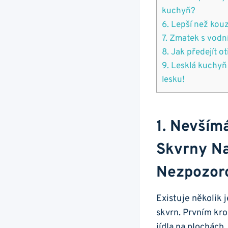
kuchyň?
6. Lepší ⁣než kouz
7. Zmatek‌ s vod
8. Jak předejít ⁢
9. ‌Lesklá kuchy
lesku!
1. Nevším
Skvrny Na
Nezpozor
Existuje několik j
skvrn. Prvním kro
jídla na plochách.