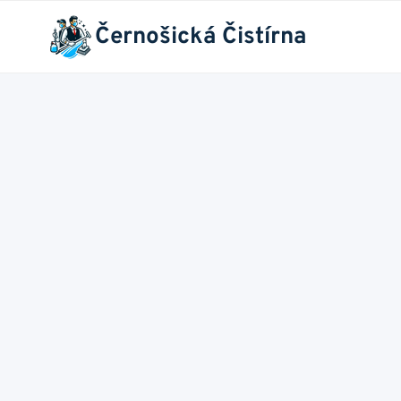
Přeskočit
Černošická Čistírna
na
obsah