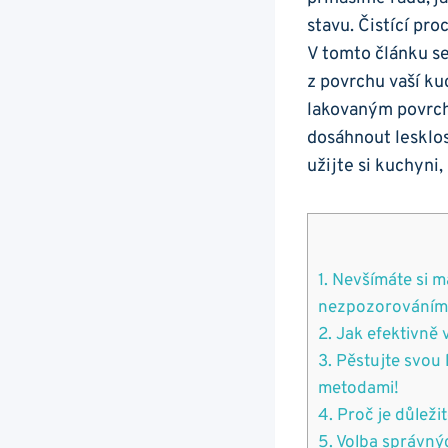
stavu. Čistící​ p
V‌ tomto‍ článku s
z povrchu vaší ku
lakovaným ⁣povrc
dosáhnout lesklos
užijte si kuchyni,
1. Nevšímáte si ‍
nezpozorováním
2. Jak efektivně 
3.‍ Pěstujte ⁢svo
metodami!
4. Proč je důleži
5. Volba správnýc