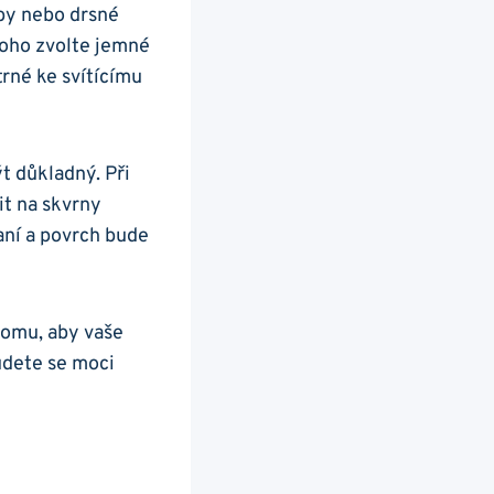
by ⁤nebo ​drsné
toho zvolte jemné
né⁢ ke ⁣svítícímu
​ důkladný. ‍Při
it na skvrny
aní a‌ povrch bude​
tomu, aby vaše⁢
budete se moci