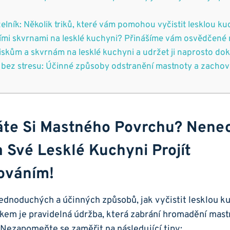
elník: Několik triků, které vám ⁤pomohou vyčistit lesklou‌ kuc
ními⁣ skvrnami na lesklé kuchyni? Přinášíme vám osvědčené 
otiskům a skvrnám na lesklé kuchyni a‍ udržet ji naprosto do
ň bez​ stresu: Účinné ‍způsoby odstranění mastnoty a zachov
áte Si ‍mastného Povrchu? Nene
 Své Lesklé Kuchyni⁢ Projít
ováním!
ednoduchých a účinných‍ způsobů, jak vyčistit lesklou kuch
kem ‌je pravidelná ⁤údržba, která zabrání hromadění mas
 Nezapomeňte⁢ se zaměřit na následující ⁢tipy: