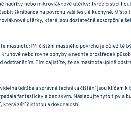
mné ⁢hadříky​ nebo mikrovláknové utěrky: Tvrdé čisticí hou
sobit škrábance na povrchu vaší lesklé kuchyně. Místo⁣ 
vláknové utěrky, které‍ jsou dostatečně absorpční⁤ a šetr
jte mastnotu: Při čištění mastného⁢ povrchu ⁣je ​důležité být
te kruhové nebo rovné pohyby a nechte prostředek působ
d⁢ odstraněním. Tím zajistíte, že​ se‌ mastnota úplně⁤ odstr
videlná ​údržba a správná⁢ technika čištění jsou klíčem k 
padala fantasticky ⁤a bez skvrn. ‍Následujte tyto tipy a 
 která září⁣ čistotou ‍a dokonalostí.