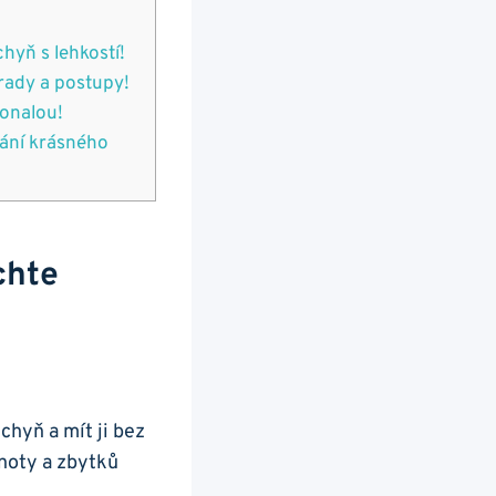
hyň‍ s lehkostí!
rady a⁤ postupy!
konalou!
ání​ krásného
chte
yň a ‍mít‍ ji bez
tnoty a zbytků