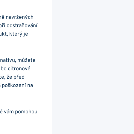
álně navržených
při odstraňování
kt, který ‌je
rnativu, můžete
ebo citronové
e, že​ před
á poškození na
ré‍ vám pomohou⁢