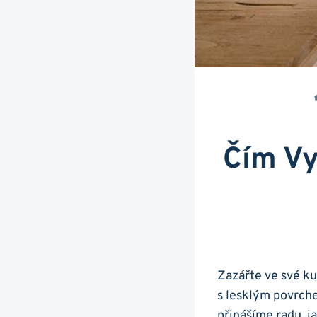
Čím Vy
Zazářte ve své ku
⁢s lesklým povrch
přinášíme‌ radu, j