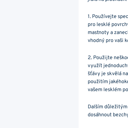
1. Používejte ⁣sp
pro lesklé povrch
mastnoty a zanechá
vhodný ⁤pro vaši 
2.​ Použijte⁣ neš
využít jednoduchý
šťávy je skvělá n
⁢použitím jakéhok
vašem lesklém⁣ p
Dalším důležitým 
dosáhnout bezch