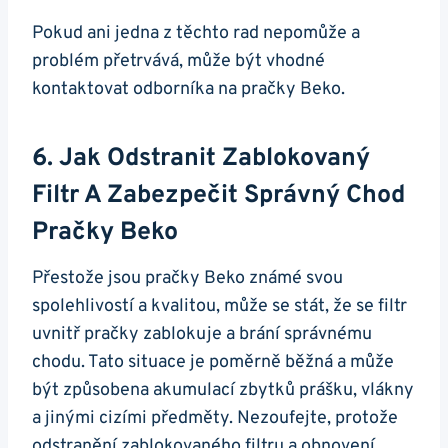
Pokud ani jedna z těchto rad nepomůže a
problém přetrvává, může být ‍vhodné
kontaktovat odborníka na pračky Beko.
6.‍ Jak Odstranit Zablokovaný
Filtr A Zabezpečit Správný Chod ​
Pračky ​Beko
Přestože jsou pračky Beko známé svou
spolehlivostí ‌a ‍kvalitou,‌ může se stát, že se‌ filtr
uvnitř pračky zablokuje a brání správnému
chodu. Tato situace je⁤ poměrně běžná a může
být způsobena akumulací​ zbytků prášku, vlákny
a jinými cizími předměty. Nezoufejte,⁢ protože
odstranění zablokovaného filtru a obnovení