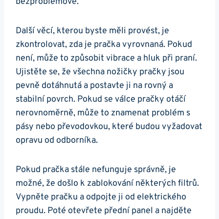
bezproblémově.
Další věcí, kterou‌ byste měli provést, je
zkontrolovat, zda ‌je pračka vyrovnaná. ‌Pokud​
není, může to způsobit ‌vibrace a hluk při praní.
⁣Ujistěte se, že všechna nožičky pračky jsou
pevně dotáhnutá a postavte ji na ​rovný a
stabilní povrch. Pokud se válce pračky otáčí
nerovnoměrně, může to​ znamenat problém s
pásy nebo​ převodovkou, ⁣které budou vyžadovat
opravu od odborníka.
Pokud ⁣pračka stále nefunguje správně, je
možné, že došlo k zablokování některých filtrů.
Vypněte pračku ​a odpojte ji od elektrického
proudu. Poté ‌otevřete přední panel a najděte