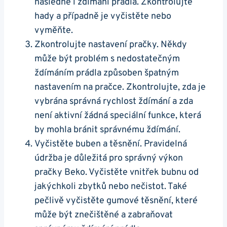
následně i ždímání prádla. Zkontrolujte
‍hady a případně je‌ vyčistěte nebo
vyměňte.
Zkontrolujte nastavení pračky. Někdy
může být problém s nedostatečným
ždímáním prádla způsoben špatným
nastavením na‌ pračce. ‌Zkontrolujte, zda je
vybrána správná rychlost ždímání a zda
není aktivní žádná speciální ⁣funkce, která
by mohla bránit ​správnému ždímání.
Vyčistěte buben a těsnění. Pravidelná‌
údržba je ⁢důležitá pro‌ správný výkon
‍pračky ​Beko. Vyčistěte vnitřek ⁤bubnu od
jakýchkoli zbytků nebo ‍nečistot. Také
‌pečlivě vyčistěte gumové těsnění, které
může být znečištěné a ‌zabraňovat