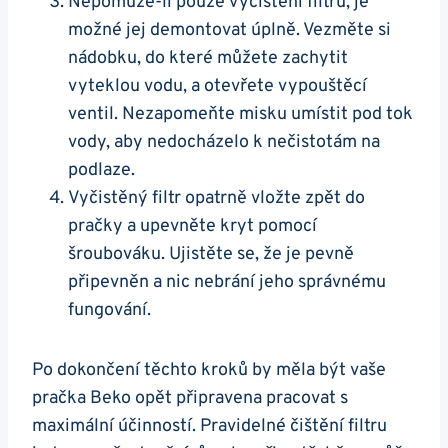
Nepomůže-li‌ pouze vyčištění filtru, je
možné jej demontovat úplně. Vezměte si
nádobku, do ​které můžete zachytit
vyteklou vodu, a otevřete vypouštěcí
ventil. ‌Nezapomeňte misku umístit⁤ pod tok
vody, aby nedocházelo k nečistotám na
podlaze.
Vyčistěný filtr opatrně vložte zpět do
pračky a upevněte​ kryt pomocí
šroubováku. Ujistěte se,​ že je pevně
připevněn a nic nebrání jeho správnému
fungování.
Po dokončení těchto kroků⁢ by měla‌ být vaše
pračka Beko opět připravena pracovat s
maximální účinností. Pravidelné čištění filtru