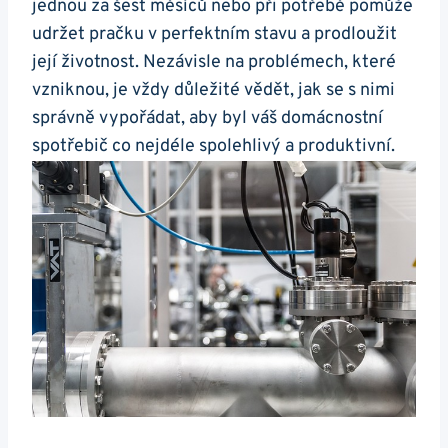
jednou za šest ⁢měsíců⁣ nebo ⁣při potřebě pomůže
udržet pračku v ⁤perfektním stavu a prodloužit
její životnost. Nezávisle na problémech, které⁢
vzniknou, je vždy⁢ důležité⁢ vědět, jak se s nimi
‍správně vypořádat, aby byl váš domácnostní
spotřebič co nejdéle spolehlivý ⁢a produktivní.