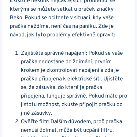
Existuje několik nejčastějších‌ problémů, se
kterými​ se můžete⁤ setkat ‌u praček značky
Beko. Pokud se ocitnete‍ v situaci,⁢ kdy vaše
pračka neždíme, není čas na paniku.‌ Zde je
návod, jak ⁢tyto problémy efektivně opravit:
Zajištěte správné napájení: Pokud se ‍vaše
pračka nedostane do ždímání, prvním
‌krokem je⁣ zkontrolovat napájení a zda je
pračka připojena k​ elektrické síti. Ujistěte
‌se, že zásuvka, do které⁤ je pračka
⁤připojena, funguje správně. Pokud máte pro
jistotu možnost, zkuste připojit pračku do
jiné zásuvky.
Ověřte filtr: Dalším důvodem, proč pračka
nemusí ždímat, může‍ být ucpání filtru.