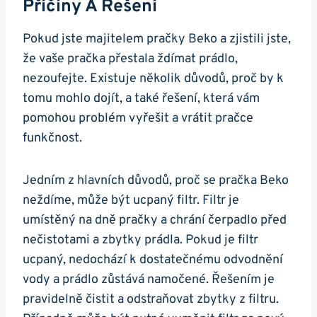
Příčiny A Řešení
Pokud jste majitelem pračky ​Beko ‍a zjistili jste,
že vaše pračka přestala‍ ždímat prádlo,
nezoufejte. Existuje několik důvodů, proč by k​
tomu mohlo dojít, a také řešení, která⁢ vám
pomohou problém ⁢vyřešit ‍a vrátit pračce
⁤funkčnost.
Jedním z hlavních důvodů, ‌proč se pračka Beko
neždíme, může být ucpaný filtr. Filtr je
umístěný ‌na dně pračky a chrání čerpadlo před
nečistotami a zbytky prádla.⁣ Pokud je‌ filtr
ucpaný, nedochází k​ dostatečnému ‍odvodnění
vody a prádlo zůstává namočené. Řešením je
pravidelně čistit a odstraňovat zbytky z filtru.⁢