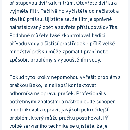
⁢přístupovou dvířka k filtrům. Otevřete dvířka a
vyjměte filtr. Pečlivě ho ‍vyčistěte od nečistot a
‌zbytků prášku. Ujistěte ‌se, že⁢ filtr je správně
nainstalovaný zpět a⁢ zavřete přístupová dvířka.
Podobně můžete také zkontrolovat​ hadici
přívodu vody a čisticí prostředek -⁢ příliš velké
množství prášku může zpomalit praní‌ nebo
způsobit problémy s vypouštěním vody.
Pokud tyto kroky nepomohou vyřešit problém s
pračkou‍ Beko, je nejlepší kontaktovat
odborníka na opravu​ praček. Profesionál s
potřebnými ⁢znalostmi a nástroji bude schopen
identifikovat a‌ opravit jakýkoli pokročilejší
problém, který může pračku postihovat. Při‌
volbě servisního technika se ujistěte,⁤ že je