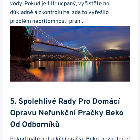
vody. Pokud je filtr ucpaný, vyčistěte ho
důkladně a zkontrolujte,‌ zda to vyřešilo
problém nepřítomnosti praní.
5. Spolehlivé Rady Pro Domácí
Opravu⁢ Nefunkční ⁢pračky Beko
Od Odborníků
Pokud máte nefunkční pračku Beko,⁣ nezoufejte!