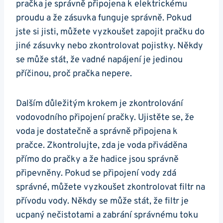
pračka je správně‍ připojena k elektrickému
proudu a že ⁢zásuvka funguje správně. Pokud‍
jste ‌si jisti, můžete vyzkoušet zapojit pračku do
jiné⁢ zásuvky nebo zkontrolovat pojistky. ⁣Někdy
se může stát, že vadné napájení je jedinou
příčinou, proč pračka nepere.
Dalším důležitým krokem je zkontrolování
vodovodního připojení ‍pračky. Ujistěte‍ se,⁣ že
voda je dostatečně a správně připojena k
pračce. Zkontrolujte, zda je voda přiváděna
přímo do pračky a že hadice‍ jsou správně
připevněny. Pokud‌ se připojení vody zdá
správné, můžete ⁢vyzkoušet zkontrolovat filtr na⁤
přívodu vody. Někdy ‌se může stát, že filtr je
ucpaný nečistotami a zabrání správnému toku