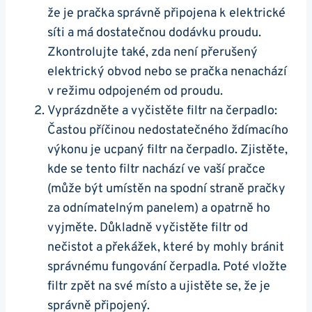
že je pračka správně připojena k elektrické ​
síti a má dostatečnou ⁣dodávku proudu.
Zkontrolujte také, zda není přerušený
elektrický obvod nebo se pračka nenachází
v režimu odpojeném od proudu.
Vyprázdněte a vyčistěte filtr na čerpadlo:
Častou příčinou nedostatečného ždímacího
výkonu‍ je ucpaný filtr na čerpadlo. ⁤Zjistěte,
kde se tento filtr nachází ⁤ve vaší⁤ pračce
(může být umístěn na spodní straně pračky
za odnímatelným panelem) a opatrně ho
vyjměte.⁢ Důkladně vyčistěte filtr od
nečistot a ⁢překážek, které ⁤by mohly bránit
správnému fungování čerpadla. ‍Poté vložte
‍filtr zpět na své místo ‌a ujistěte ‍se, že je
správně připojený.