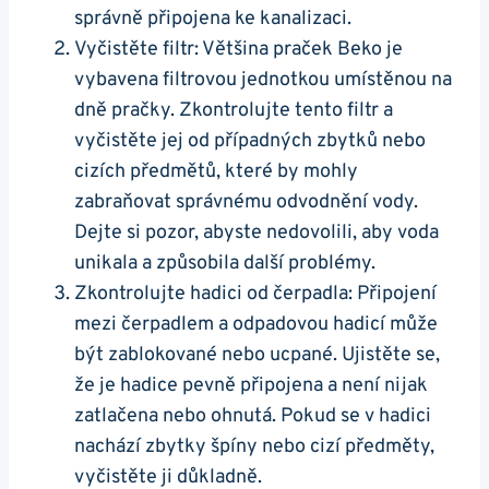
správně připojena ke kanalizaci.
Vyčistěte filtr: ⁤Většina praček Beko je
vybavena filtrovou jednotkou umístěnou na
dně pračky. Zkontrolujte tento filtr a
vyčistěte ⁢jej od případných zbytků⁣ nebo
cizích předmětů, které by mohly
zabraňovat‍ správnému odvodnění vody.
Dejte si pozor, abyste nedovolili, aby voda
unikala a způsobila další problémy.
Zkontrolujte hadici od čerpadla: Připojení
mezi čerpadlem​ a odpadovou hadicí ‍může
být zablokované ⁤nebo ucpané. Ujistěte se,
že je hadice pevně připojena a není nijak
zatlačena ⁤nebo ohnutá.⁤ Pokud ⁢se v hadici
nachází ⁣zbytky špíny nebo cizí předměty,
vyčistěte ji důkladně.