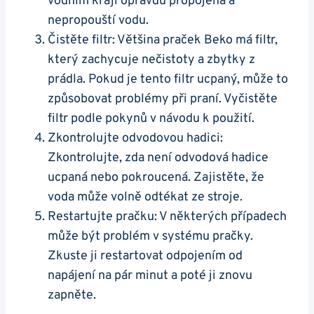
vodním kraji opravdu propojená a
nepropouští⁢ vodu.
Čistěte filtr: Většina‌ praček Beko má filtr,
který zachycuje nečistoty ⁢a zbytky z
prádla. Pokud je tento filtr ucpaný,⁤ může to
způsobovat problémy‌ při praní. Vyčistěte⁢
filtr podle pokynů v⁢ návodu k použití.
Zkontrolujte odvodovou hadici:
Zkontrolujte, zda není odvodová hadice‌
ucpaná nebo pokroucená. Zajistěte, že
voda může volně⁣ odtékat ze​ stroje.
Restartujte pračku: V některých případech
může být‌ problém v systému pračky. ​
Zkuste ji restartovat odpojením od
napájení na pár minut a poté ji znovu
zapněte.