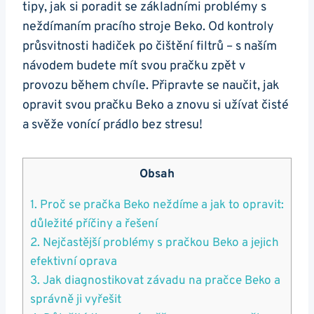
tipy,⁢ jak si poradit se základními problémy s
neždímaním pracího stroje Beko. Od ⁢kontroly
průsvitnosti hadiček ‍po čištění filtrů – s naším
návodem budete mít svou ⁢pračku zpět v
provozu​ během ⁤chvíle. Připravte se naučit, jak
opravit svou pračku Beko a znovu si užívat čisté
a svěže vonící prádlo bez stresu!
Obsah
1. Proč se pračka Beko neždíme a​ jak to opravit:
důležité příčiny a řešení
2. Nejčastější problémy⁤ s ⁣pračkou Beko a jejich
efektivní ‍oprava
3. Jak diagnostikovat závadu na⁣ pračce Beko a
‌správně ⁣ji vyřešit