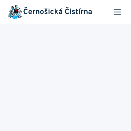
Přeskočit
Černošická Čistírna
na
obsah