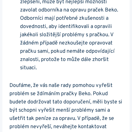
zlepšení, může být nejlepší možností
zavolat odborníka ⁣na opravu praček Beko.
Odborníci mají ⁤potřebné ‌zkušenosti a
dovednosti, aby identifikovali a opravili
jakékoli složitější problémy s pračkou. V
žádném případě nezkoušejte ⁣opravovat
pračku⁢ sami, pokud nemáte‌ odpovídající​
znalosti, protože to‍ může dále zhoršit
situaci.
Doufáme, že vás naše rady pomohou vyřešit
problém se ždímáním pračky Beko.⁢ Pokud
budete dodržovat tato doporučení, měli⁣ byste si
být schopni vyřešit⁤ menší ‍problémy sami a
ušetřit⁤ tak peníze za opravu. V případě, že se
problém⁣ nevyřeší,⁤ neváhejte kontaktovat