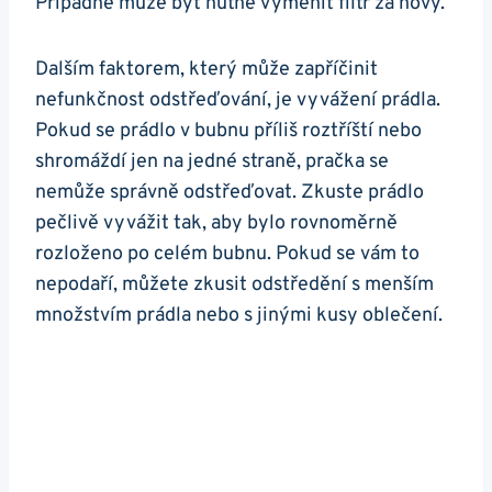
Případně‌ může ⁤být nutné vyměnit filtr za nový.
Dalším faktorem, ⁤který může zapříčinit
nefunkčnost odstřeďování, je vyvážení​ prádla.
Pokud ‍se prádlo v bubnu příliš roztříští nebo
shromáždí jen na jedné straně, pračka se
nemůže správně odstřeďovat. Zkuste prádlo
pečlivě vyvážit tak, aby bylo rovnoměrně
rozloženo po celém bubnu. Pokud se vám​ to
nepodaří, můžete zkusit odstředění s menším
‌množstvím prádla nebo ⁤s ‌jinými kusy oblečení.