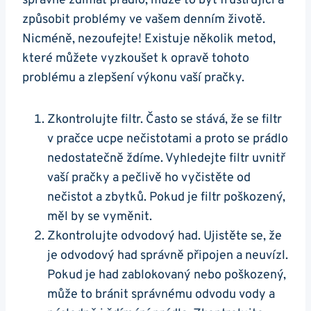
správně ždímat prádlo, může to být frustrující a
‌způsobit problémy ve vašem ​denním životě. ​
Nicméně, nezoufejte! Existuje‌ několik metod,
které můžete vyzkoušet k opravě tohoto
problému a zlepšení výkonu⁢ vaší pračky.
Zkontrolujte filtr. Často se stává, že se filtr
v pračce​ ucpe​ nečistotami a proto ‍se prádlo
nedostatečně ​ždíme. Vyhledejte filtr‌ uvnitř
vaší pračky a pečlivě ho vyčistěte od
nečistot a‍ zbytků. Pokud je filtr poškozený, ​
měl⁣ by se vyměnit.
Zkontrolujte odvodový had. Ujistěte se, že
⁤je odvodový‌ had správně připojen a neuvízl.
Pokud je had zablokovaný⁤ nebo poškozený,
může to bránit správnému odvodu vody a