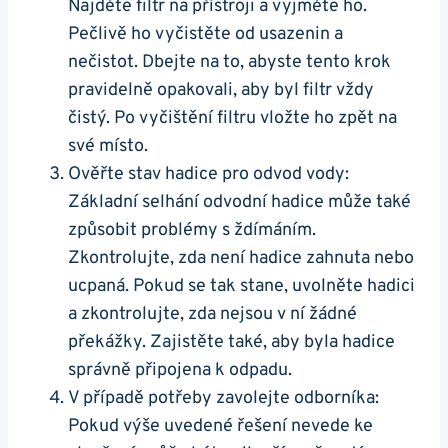
Najděte filtr na přístroji⁤ a vyjměte ho.
Pečlivě ho ⁤vyčistěte od usazenin ​a
nečistot.‍ Dbejte na to, abyste tento krok
pravidelně opakovali, aby byl filtr⁣ vždy
čistý. Po vyčištění filtru vložte ho ​zpět na
své ‌místo.
Ověřte stav ⁤hadice pro‌ odvod⁣ vody:
Základní selhání odvodní hadice může také
způsobit problémy s ždímáním.
Zkontrolujte, ‌zda ⁢není hadice zahnuta nebo
ucpaná. Pokud se tak stane, uvolněte hadici
a zkontrolujte, zda ‍nejsou v ní žádné
překážky. Zajistěte také, aby byla ​hadice
správně připojena k odpadu.
V případě potřeby zavolejte odborníka:
Pokud výše uvedené řešení nevede ke