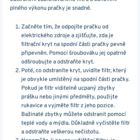
plného výkonu pračky je ⁢snadné.
Začněte​ tím, že odpojíte pračku od
elektrického zdroje a zjišťujte, zda ​je
filtrační kryt na spodní ⁤části ‌pračky pevně⁣
připevněn. Pomocí šroubováku jej opatrně
odšroubujte a odstraňte kryt.
Poté, co odstraníte ‍kryt, uvidíte filtr,​ který
je obvykle umístěný na⁣ spodní ⁣části pračky.‍
Pokud je filtr viditelně ucpaný zbytky
prášku nebo jinými⁢ předměty, použijte
rukavice a vyjměte filtr z jeho pozice.
Bažinaté zbytky můžete odstranit pomocí
teplé vody a mýdla. Důkladně vyčistěte filtr
a‌ odstraňte veškerou⁣ nečistotu.