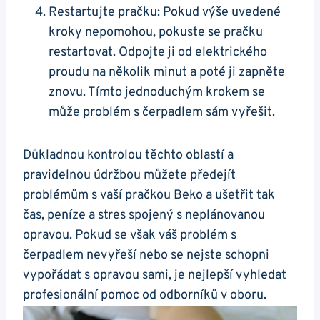
Restartujte pračku: Pokud ⁤výše uvedené
kroky‍ nepomohou, pokuste se pračku
⁣restartovat. Odpojte ji od elektrického​
proudu na několik minut a ‌poté ⁣ji ⁤zapněte
znovu. ⁤Tímto jednoduchým krokem se
může problém ⁢s čerpadlem sám vyřešit.
Důkladnou kontrolou těchto oblastí a
pravidelnou údržbou můžete předejít
problémům s vaší pračkou Beko a ušetřit ⁢tak
‌čas, peníze a stres spojený s neplánovanou⁢
opravou. Pokud se však váš problém ⁣s
čerpadlem nevyřeší nebo se nejste⁣ schopni
vypořádat s opravou sami,⁣ je ⁤nejlepší vyhledat
profesionální pomoc od odborníků ‌v oboru.