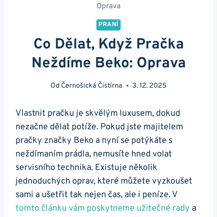
Oprava
PRANÍ
Co Dělat, Když Pračka
Neždíme Beko: Oprava
Od
Černošická Čistírna
3. 12. 2025
Vlastnit ⁤pračku je⁣ skvělým luxusem, dokud
nezačne dělat potíže.‍ Pokud jste majitelem
pračky značky Beko a nyní se‍ potýkáte s
neždímaním prádla, nemusíte hned volat
servisního technika. Existuje​ několik
jednoduchých oprav, které můžete vyzkoušet
sami a ušetřit tak nejen čas, ale i⁣ peníze. V
tomto článku ‌vám poskytneme užitečné rady
a