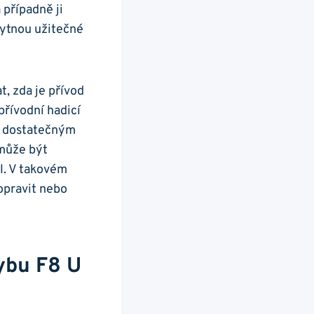
 případně ji
skytnou užitečné
t, zda je přívod
řívodní​ hadicí
dí dostatečným
8 může být
l. V takovém ​
opravit ⁢nebo
ybu‍ F8 U