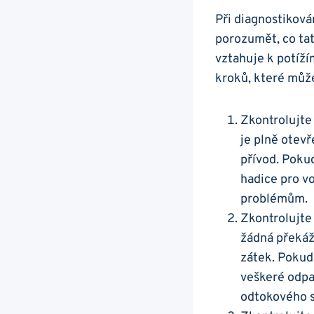
Při ‌diagnostiková
porozumět, co tat
vztahuje ‌k potíží
kroků, které můžet
Zkontrolujte 
je plně⁣ otev
přívod. Pokud 
hadice pro vo
problémům.
Zkontrolujte 
žádná překážk
zátek. Pokud 
veškeré odpad
odtokového⁣ 