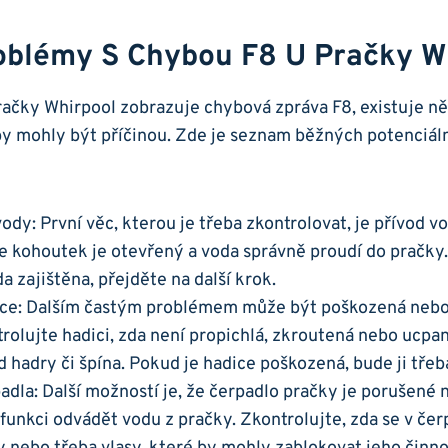
blémy ⁣s ⁣chybou F8⁣ U Pračky W
račky Whirpool ⁤zobrazuje ⁤chybová zpráva F8,⁣ existuje 
y ‍mohly být‍ příčinou. Zde je seznam⁤ běžných potenciáln
dy: První věc, ‍kterou ‌je ​třeba zkontrolovat,⁢ je přívod 
e kohoutek je ⁣otevřený ⁣a voda‍ správně ⁢proudí‍ do pračky.
oda zajištěna, přejděte na další‍ krok.
ce: Dalším častým problémem⁣ může být poškozená nebo⁢
rolujte hadici, zda není propichlá, zkroutená nebo ucpaná
d hadry či špína. ‍Pokud je hadice poškozená,​ bude ji‍ třeb
dla: Další⁢ možností je, ‌že čerpadlo pračky je porušené
⁢funkci odvádět vodu z ⁣pračky. Zkontrolujte, zda se​ v‍ č