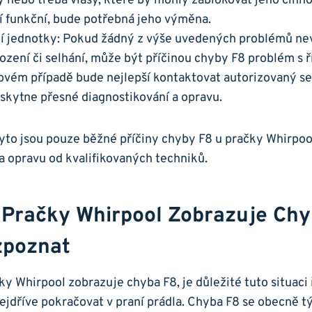
y ‍nebo‌ třeba vlasy,​ které by mohly zablokovat jeho činno
í‌ funkční, bude potřebná jeho výměna.
cí jednotky: Pokud‌ žádný z ⁤výše ​uvedených problémů ⁣
zení či selhání,‌ může ‍být příčinou chyby F8 problém ‌s ří
kovém případě bude nejlepší kontaktovat autorizovaný se
oskytne přesné diagnostikování a opravu.
 tyto ‌jsou⁤ pouze běžné⁢ příčiny chyby F8 u pračky ⁤Whirpo
 a opravu od kvalifikovaných techniků.
 Pračky Whirpool⁢ Zobrazuje Chyb
ozpoznat
y⁣ Whirpool zobrazuje chyba F8, je ⁢důležité tuto situaci 
ejdříve pokračovat v praní prádla. ‌Chyba F8 se obecně 