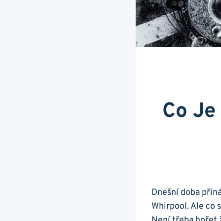
Co Je
Dnešní doba⁢ přin
Whirpool. ‍Ale co ​
Není třeba ⁣hořet⁤