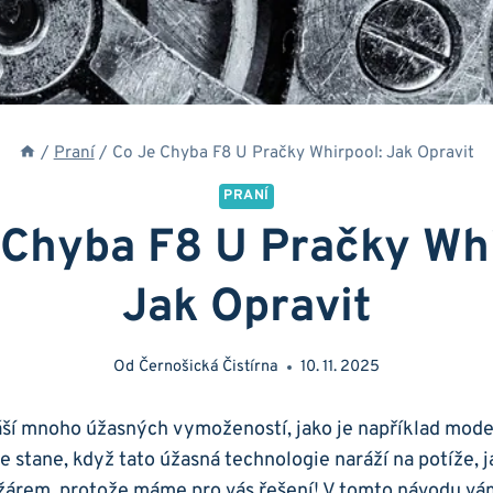
/
Praní
/
Co Je Chyba F8 U Pračky Whirpool: Jak Opravit
PRANÍ
 Chyba F8 U Pračky Whi
Jak Opravit
Od
Černošická Čistírna
10. 11. 2025
áší mnoho úžasných vymožeností, jako je například‌ mode
se ⁢stane, když tato úžasná​ technologie ⁢naráží na⁤ potíže,⁢ 
 žárem, protože máme pro⁢ vás​ řešení! V tomto návodu vám