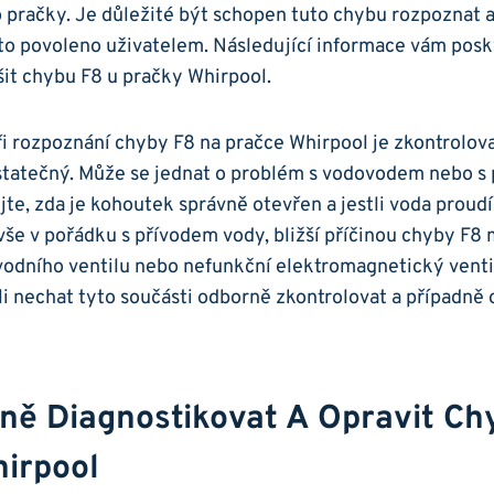
 pračky. Je důležité ‍být schopen‌ tuto chybu rozpoznat a
je to ⁤povoleno uživatelem. ‌Následující⁣ informace⁢ vám po
‍řešit chybu F8 u pračky Whirpool.
 rozpoznání chyby ⁢F8 na ‌pračce Whirpool je ​zkontrolova
tatečný. ⁤Může ​se jednat o problém s vodovodem⁣ nebo s p
te, zda je kohoutek správně⁤ otevřen‍ a‍ jestli voda prou
vše v pořádku ⁢s přívodem ‍vody, ​bližší příčinou ‍chyby⁢ F
řívodního ‍ventilu nebo​ nefunkční elektromagnetický ‍venti
 nechat⁤ tyto‌ součásti odborně ⁢zkontrolovat a případně 
ně Diagnostikovat A Opravit ⁤ch
irpool