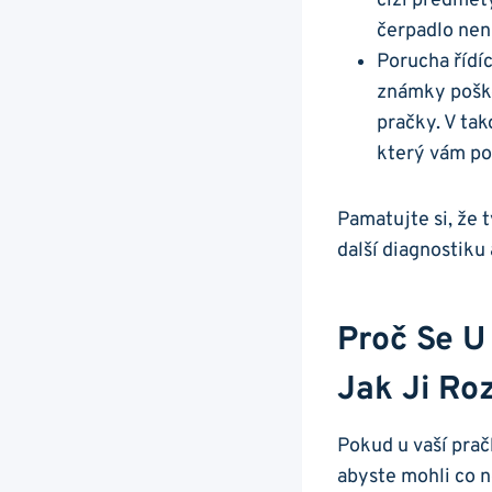
‍cizí předmět
čerpadlo nen
Porucha řídí
⁢známky poško
pračky. V ta
⁣který vám p
Pamatujte si,​ že⁢
další diagnostiku
Proč Se⁣ U
Jak Ji ‍r
Pokud u vaší pračk
abyste mohli co n