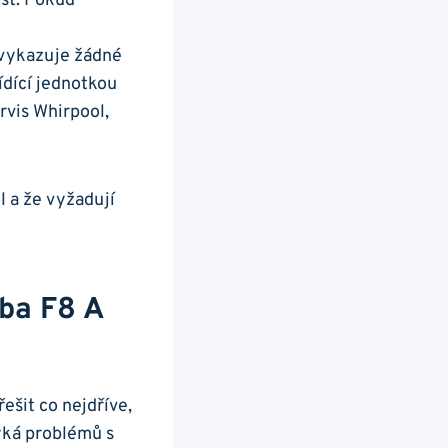
st. Pokud​
nevykazuje žádné
dící jednotkou ​
rvis Whirpool,
ol a že vyžadují
a F8 ⁣a‍
řešit co nejdříve,
týká problémů s