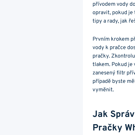
přívodem ⁣vody do
⁤opravit, ​pokud ⁣
tipy a rady,​ jak 
Prvním ​krokem při
vody⁢ k pračce dos
pračky. Zkontroluj
⁢tlakem. Pokud je 
zanesený ⁢filtr ​p
případě byste měli
vyměnit.⁣
Jak‍ Správ
Pračky Wh