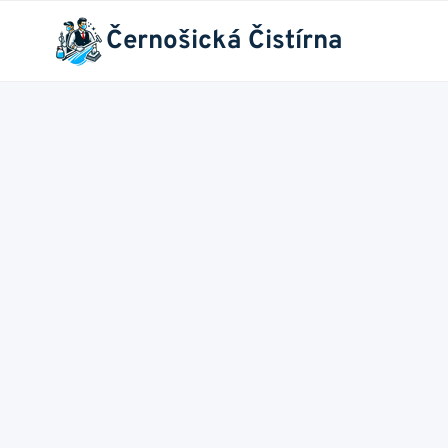
Přeskočit
Černošická Čistírna
na
obsah