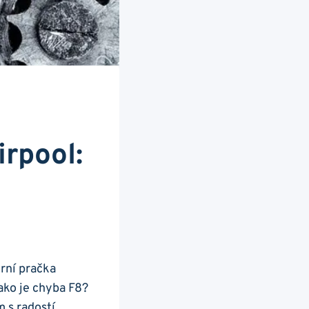
rpool:
rní pračka
jako ‍je chyba F8?
 ⁣s radostí