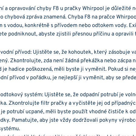
ní ‌a‍ opravování chyby F8 u pračky Whirpool je důležité n
o chybová ‍zpráva znamená. Chyba F8 na pračce Whirpool 
m s ‌vodou, konkrétně s ⁣přívodem‍ nebo​ odtokem vody. Ex
e podniknout, abyste zjistili přesnou příčinu a ⁢opravili 
vodní přívod: Ujistěte‌ se, že kohoutek, který zásobuje va
řený.⁢ Zkontrolujte, zda není⁤ žádná překážka nebo zácpa ‍na
je hadice poškozená, ‍měli byste ji ⁣vyměnit. Pokud ​si nejst
dní přívod v ​pořádku, ⁤je nejlepší ji vyměnit, aby se před
odtokový‌ systém: Ujistěte se, že ‌odpadní ‌potrubí⁣ je vol
a. Zkontrolujte filtr pračky a vyčistěte jej od případnýc
je potrubí ucpané, měli byste použít ​vhodné čističe ⁤k‍ od
ky. Pamatujte,⁤ aby ‍jste vždy ⁢dodržovali pokyny ‌výrobce
systému.