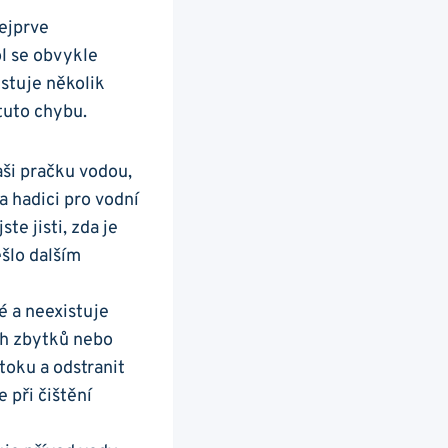
ejprve‌
‌se⁤ obvykle‌
istuje několik
tuto⁤ chybu.
ši pračku‌ vodou,
 hadici ‍pro‌ vodní
e jisti, ‍zda je‌
ešlo dalším
né a neexistuje
h ⁢zbytků nebo⁣
toku a ⁢odstranit
 při čištění