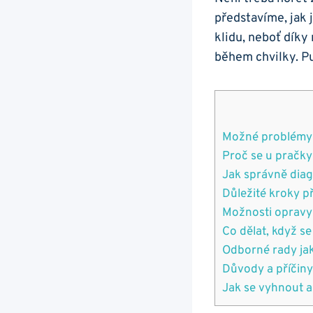
představíme, jak j
klidu, neboť díky
⁢během chvilky. P
Možné problémy ⁣
Proč se⁣ u pračky
Jak‍ správně diag
Důležité kroky př
Možnosti opravy 
Co dělat, když⁣ se
Odborné rady​ jak
Důvody a příčiny
Jak⁤ se vyhnout ⁤