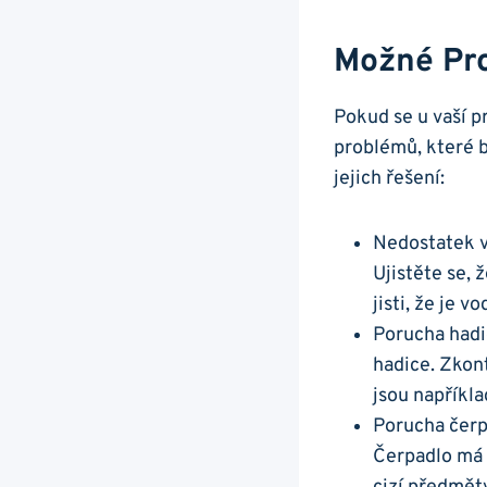
Možné Pro
Pokud se u vaší p
problémů, ​které b
jejich řešení:
Nedostatek ​vo
Ujistěte se, ž
jisti, že je v
Porucha hadi
hadice. Zkont
jsou napříkla
Porucha čerpa
Čerpadlo‌ má 