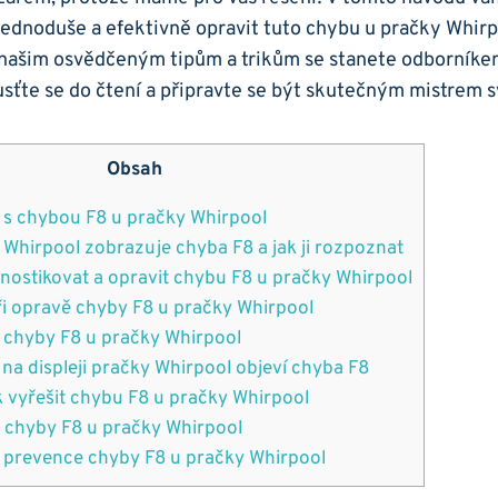
ednoduše‌ a efektivně opravit tuto‌ chybu⁢ u pračky‌ Whir
 našim ⁢osvědčeným tipům a⁣ trikům se stanete ⁤odborník
usťte se do čtení a ⁣připravte⁤ se být skutečným mistrem 
Obsah
s ⁣chybou F8⁣ u pračky Whirpool
 Whirpool⁢ zobrazuje chyba F8 ⁣a‍ jak ji ‍rozpoznat
nostikovat a opravit ⁤chybu‍ F8 u pračky Whirpool
i opravě ⁤chyby ​F8 u ‍pračky Whirpool
chyby‍ F8 u pračky Whirpool
 ⁣na ‍displeji pračky Whirpool objeví chyba F8
 vyřešit ⁣chybu⁣ F8 ‍u⁣ pračky Whirpool
 chyby F8 u⁤ pračky⁣ Whirpool
a prevence chyby F8 ​u‍ pračky ⁣Whirpool