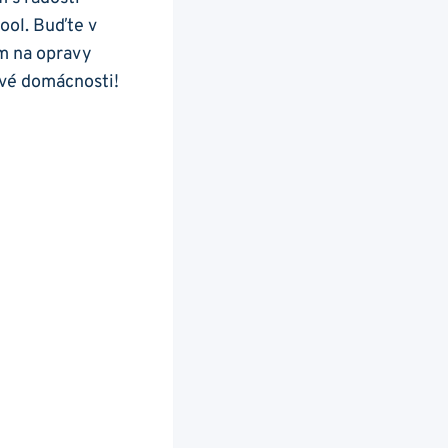
pool. Buďte v
em na opravy
své domácnosti!