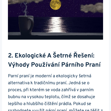
2. Ekologické A Šetrné⁤ Řešení:⁤
Výhody​ Používání Párního Praní
Parní praní‍ je‍ moderní a ekologicky šetrná
alternativa​ k tradičnímu praní. Jedná se o⁤
proces, při kterém se voda zahřívá ⁢v parním⁤
bubnu na vysokou teplotu, čímž se dosahuje
lepšího a ​hlubšího ‍čištění prádla.‌ Pokud se
rozhodnete‌ využít pární praní, můžete se těšit z