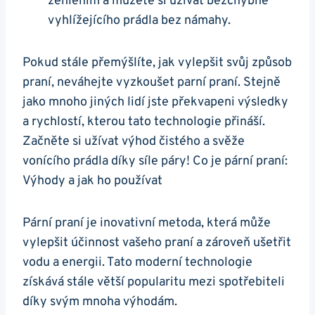
žehlením a můžete si užívat ⁢bezchybně
vyhlížejícího prádla bez námahy.
Pokud stále přemýšlíte, jak vylepšit svůj ⁤způsob
praní, neváhejte vyzkoušet parní praní. Stejně
jako mnoho ‍jiných lidí jste překvapeni výsledky
a rychlostí, kterou tato technologie přináší.
Začněte⁤ si⁤ užívat výhod čistého a svěže
vonícího prádla díky síle páry! ‌Co je pární praní:
Výhody​ a jak ho používat
Pární praní je inovativní ⁤metoda, která může
‌vylepšit účinnost vašeho praní a zároveň ušetřit
vodu a energii. Tato ⁤moderní technologie
získává stále větší popularitu mezi spotřebiteli
díky svým mnoha výhodám.