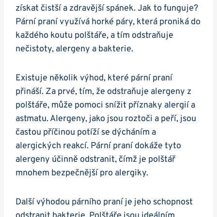
získat čistší a zdravější spánek. Jak to funguje?
Pární ​praní využívá horké páry, která proniká do
každého koutu ⁣polštáře, a tím odstraňuje
nečistoty, alergeny a bakterie.
Existuje několik výhod, ⁤které pární praní
přináší. Za prvé, tím, že odstraňuje alergeny z
polštáře,⁣ může pomoci ⁤snížit příznaky alergií a
astmatu. Alergeny, jako jsou roztoči ​a peří, jsou
častou příčinou potíží se dýcháním a
alergických reakcí. Pární⁢ praní dokáže tyto
alergeny účinně⁢ odstranit, čímž je ⁣polštář
mnohem bezpečnější pro alergiky.
Další⁢ výhodou párního praní je jeho schopnost‍
odstranit ‌bakterie. Polštáře jsou ‌ideálním