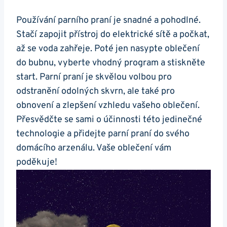
Používání parního ⁢praní ⁤je snadné a pohodlné.
Stačí zapojit přístroj do elektrické sítě a počkat,
až se voda zahřeje. Poté jen nasypte oblečení
⁣do ⁢bubnu, vyberte vhodný⁣ program a stiskněte
start. Parní praní je⁣ skvělou volbou pro
odstranění odolných‌ skvrn, ale⁢ také pro
obnovení a ⁣zlepšení vzhledu vašeho oblečení.
Přesvědčte se sami o účinnosti této jedinečné
technologie a přidejte parní praní do ‍svého
domácího‍ arzenálu. Vaše oblečení vám
poděkuje!