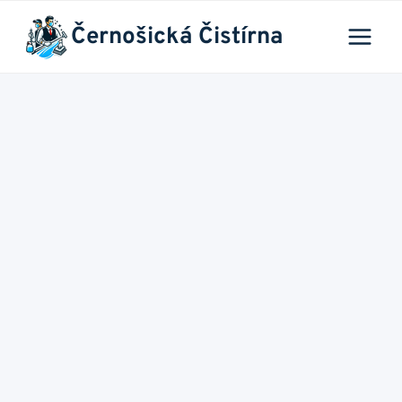
Přeskočit
Černošická Čistírna
na
obsah