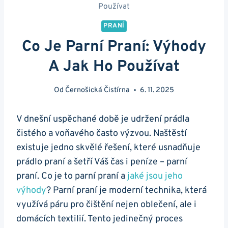
Používat
PRANÍ
Co Je Parní Praní: Výhody
A Jak Ho Používat
Od
Černošická Čistírna
6. 11. 2025
V dnešní⁢ uspěchané době je udržení prádla
⁢čistého​ a voňavého‌ často výzvou. Naštěstí
‌existuje jedno‌ skvělé řešení, které ⁣usnadňuje
prádlo praní a šetří Váš čas i peníze – parní
praní. Co je to parní praní a
jaké jsou jeho
⁢výhody
?‍ Parní praní je ​moderní​ technika, která
využívá páru pro čištění nejen oblečení, ale i
domácích textilií. Tento jedinečný proces