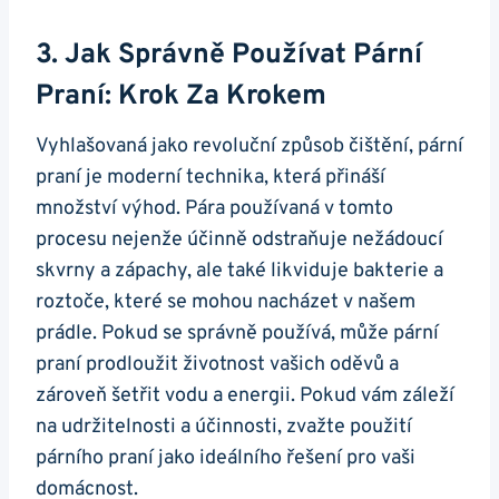
3. Jak ‍správně ‍používat Pární
Praní:‍ Krok Za Krokem
Vyhlašovaná jako revoluční způsob čištění, pární
praní je moderní technika, která přináší‌
množství výhod. Pára používaná v tomto
procesu nejenže účinně odstraňuje nežádoucí
skvrny a zápachy,⁣ ale také⁢ likviduje bakterie ⁢a
roztoče, které se mohou nacházet v našem
prádle.​ Pokud se správně používá, ⁢může pární
praní ⁤prodloužit životnost⁤ vašich oděvů⁤ a
zároveň šetřit vodu a energii. Pokud vám ‍záleží
⁢na udržitelnosti ⁢a účinnosti,‍ zvažte použití
párního praní jako ideálního řešení pro vaši
domácnost.