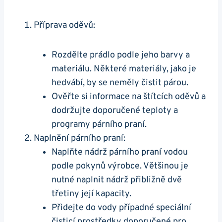
Příprava oděvů:
Rozdělte prádlo podle jeho barvy a
materiálu. Některé ⁢materiály, jako je
hedvábí, by se neměly čistit párou.
Ověřte si informace na štítcích oděvů ‌a
dodržujte doporučené teploty ‌a
⁣programy párního praní.
Naplnění párního ⁣praní:
Naplňte nádrž párního praní vodou
podle pokynů výrobce. ⁣Většinou je
nutné naplnit nádrž přibližně dvě
třetiny její kapacity.
Přidejte do⁣ vody ⁢případné speciální
čisticí prostředky ‌doporučené ​pro