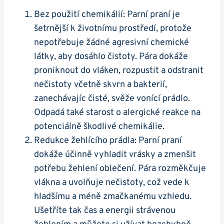
Bez použití chemikálií: Parní praní je
šetrnější k ⁤životnímu⁣ prostředí, protože ​
nepotřebuje žádné agresivní chemické
‍látky, aby dosáhlo čistoty. Pára dokáže
proniknout do vláken, rozpustit a odstranit
nečistoty včetně skvrn‍ a bakterií,
zanechávajíc čisté,⁣ svěže ‌vonící prádlo.
Odpadá‌ také starost o alergické reakce na
potenciálně škodlivé chemikálie.
Redukce žehlícího prádla: ​Parní praní
dokáže účinně vyhladit vrásky ‌a zmenšit
potřebu žehlení oblečení. Pára‍ rozměkčuje
vlákna a uvolňuje nečistoty, což vede k
hladšímu a méně zmačkanému vzhledu.
Ušetříte tak čas a energii strávenou