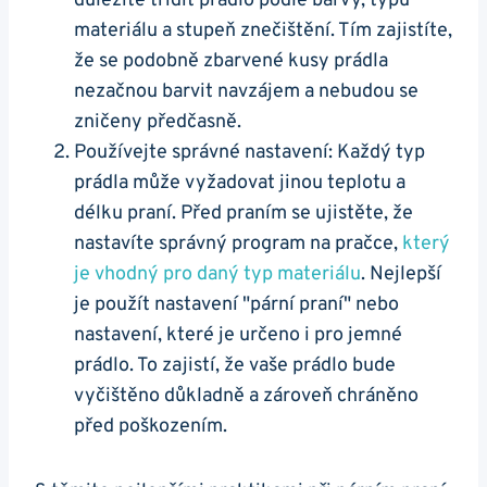
‍důležité třídit prádlo podle barvy, typu
materiálu⁢ a ⁢stupeň znečištění. ⁤Tím zajistíte,
že se podobně zbarvené kusy prádla
nezačnou barvit ​navzájem a⁤ nebudou se
zničeny předčasně.
Používejte správné nastavení: Každý typ
prádla může vyžadovat jinou teplotu⁣ a
délku ⁣praní. Před praním ⁢se ujistěte, že
nastavíte správný program na pračce,
který
je vhodný pro daný typ materiálu
. ⁢Nejlepší
je použít nastavení "pární praní" ‍nebo
nastavení, které je určeno i pro jemné
prádlo. To zajistí, že vaše prádlo bude
vyčištěno⁤ důkladně a zároveň‍ chráněno
před poškozením.