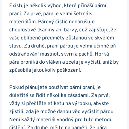
Existuje několik výhod, ⁤které přináší pární
praní. Za prvé, pára je velmi šetrná k
materiálům. Párový čistič nenarušuje
choulostivé tkaniny ⁢ani barvy, což ⁢zajišťuje, že
vaše oblíbené předměty zůstanou ve skvělém
stavu. Za druhé, praní ⁢párou je velmi účinné při
odstraňování mastnot, skvrn ‍a⁣ pachů. Horká
pára proniká do vláken‍ a zcela⁣ je vyčistí, aniž⁣ by
způsobila jakoukoliv poškození.
Pokud plánujete používat pární praní, je
důležité se řídit několika zásadami. Za prvé,
vždy⁤ si přečtěte etiketu na výrobku, abyste
zjistili, zda ⁤je možné danou věc vyčistit párou.
Není každý materiál vhodný pro tuto metodu
čištění. Za ‌druhé, mějte⁢ na paměti, ‌že pára