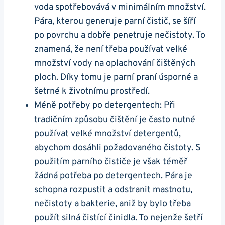
voda spotřebovává v minimálním množství.
‍Pára, ⁢kterou generuje parní‍ čistič, se šíří
po povrchu⁤ a dobře penetruje nečistoty. To
znamená, že není třeba používat velké
množství vody na oplachování čištěných
ploch. Díky tomu je ⁣parní praní úsporné a
šetrné ​k životnímu prostředí.
Méně potřeby po detergentech: Při
‍tradičním způsobu čištění je často nutné
používat velké množství detergentů,
abychom dosáhli požadovaného čistoty. S
použitím⁤ parního čističe je však téměř
žádná potřeba⁤ po detergentech. Pára je⁢
schopna rozpustit a odstranit mastnotu,
nečistoty a bakterie, aniž by bylo třeba
použít silná čistící činidla. To nejenže šetří