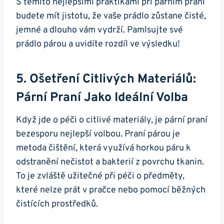
S těmito nejlepšími praktikami při párním praní
budete mít jistotu, že vaše prádlo zůstane čisté,
jemné a dlouho vám ⁤vydrží. ⁢Pamlsujte své
prádlo​ párou a uvidíte‌ rozdíl ve výsledku!
5. Ošetření Citlivých Materiálů:‌
Pární ⁤praní Jako Ideální Volba
Když jde o péči o citlivé materiály, je pární​ praní
bezesporu nejlepší volbou. Praní párou⁣ je
metoda čištění, která využívá horkou ​páru k
odstranění ⁤nečistot⁢ a bakterií z povrchu ‌tkanin.
To ⁤je​ zvláště užitečné při péči o předměty,
které nelze prát v pračce nebo ‌pomocí běžných
čistících prostředků.