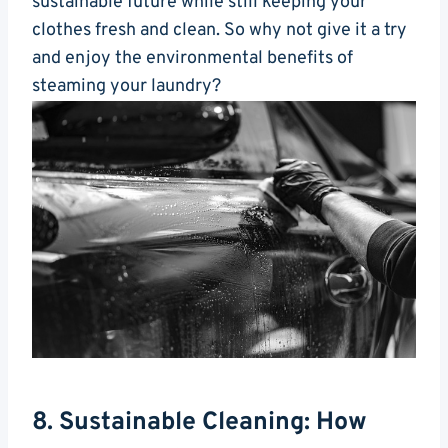
sustainable future while still keeping ⁣your
clothes fresh ​and clean. So why not ⁤give it a try
and enjoy the environmental benefits of
steaming your⁢ laundry?
8. Sustainable‍ Cleaning: ⁣How