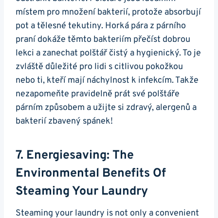
místem⁣ pro množení bakterií, protože⁣ absorbují
pot a tělesné tekutiny. ​Horká pára z⁣ párního
‍praní dokáže ‍těmto ⁤bakteriím přečíst dobrou
lekci a zanechat polštář čistý ⁢a hygienický. To je
zvláště důležité pro lidi s citlivou pokožkou
nebo ti, kteří mají‍ náchylnost k infekcím. Takže
nezapomeňte pravidelně prát své ‍polštáře
párním ‌způsobem‍ a užijte si zdravý, alergenů ⁣a
bakterií zbavený​ spánek!
7. Energiesaving: The
Environmental Benefits Of
Steaming Your Laundry
Steaming your laundry ⁢is not only a convenient