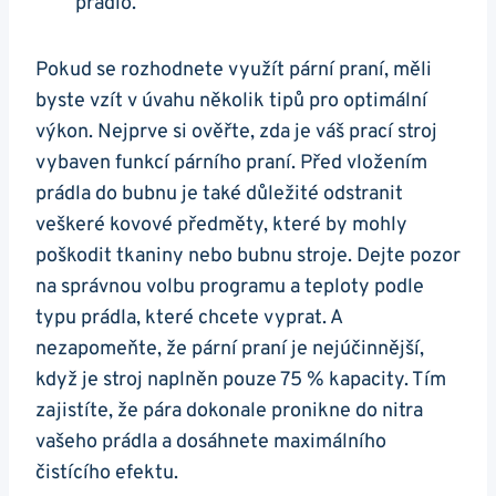
prádlo.
Pokud se rozhodnete využít pární praní, měli
byste vzít v úvahu ​několik tipů pro⁤ optimální
⁢výkon.‌ Nejprve si ověřte, zda je ​váš prací‌ stroj
vybaven funkcí párního praní. Před vložením
prádla do bubnu je také důležité odstranit
veškeré ⁢kovové předměty, které by mohly
poškodit tkaniny nebo bubnu ⁤stroje.‌ Dejte pozor
na správnou volbu programu a ‌teploty podle
typu prádla, které chcete vyprat. A
nezapomeňte,‍ že pární praní⁤ je nejúčinnější,
když ​je stroj naplněn pouze 75 % kapacity.⁢ Tím
zajistíte, že pára dokonale pronikne do nitra
vašeho prádla a dosáhnete maximálního
čistícího efektu.