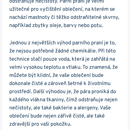
odstraňuje nečistoty. Parní ⁢praní je velmi
užitečné pro vyčištění oblečení, na kterém se
nachází mastnoty či ⁢těžko odstraňitelné skvrny,
například zbytky oleje, barvy nebo‍ potu.
Jednou z největších výhod parního praní je to,
že nejsou potřebné žádné chemikálie. Při této
‍technice stačí pouze voda, která je zahřátá na
velmi vysokou teplotu a vtlaku. To znamená, že
můžete být klidní, že vaše oblečení bude
dokonale čisté a zároveň šetrné ⁤k životnímu
prostředí. Další výhodou je, že pára proniká do
každého⁣ vlákna tkaniny, čímž ​odstraňuje nejen
nečistoty, ale také bakterie a alergeny. Vaše
oblečení bude nejen zářivě čisté, ale také
zdravější‌ pro vaši‌ pokožku.