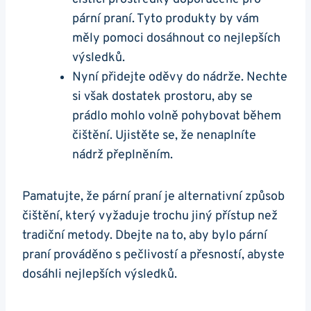
pární praní. ⁢Tyto produkty by​ vám
měly pomoci dosáhnout ⁢co nejlepších
výsledků.
Nyní přidejte ⁤oděvy do nádrže. Nechte
si však dostatek prostoru, aby se
prádlo mohlo volně ‌pohybovat během
čištění. Ujistěte se, že nenaplníte
nádrž⁣ přeplněním.
Pamatujte, že pární ‌praní je alternativní způsob
čištění, který vyžaduje trochu jiný přístup než‍
tradiční ⁤metody. Dbejte​ na to, aby bylo pární
praní prováděno ​s pečlivostí a přesností, abyste
⁢dosáhli nejlepších výsledků.