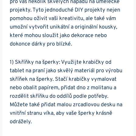
pro vás několik skvělých nápadů na umělecké
projekty. Tyto jednoduché DIY projekty nejen
pomohou oživit vaši kreativitu, ale ‍také vám
umožní vytvořit unikátní a ⁢originální kousky,
které mohou sloužit jako dekorace nebo
dokonce⁢ dárky pro‌ blízké.
1) Skříňky na šperky: Využijte krabičky od
tablet na ⁢praní jako skvělý ‍materiál pro výrobu
skříňek na šperky. Stačí krabičky vymalovat
⁢nebo obalit papírem, přidat dno⁣ z molitanu a
rozdělit skříňku do oddílů podle potřeby.
Můžete také přidat malou zrcadlovou desku na
vnitřní stranu víka, aby vaše šperky krásně
odrážely.