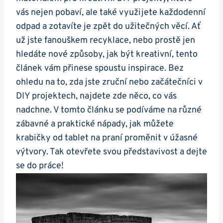
vás nejen pobaví, ale také​ využijete každodenní
odpad a zotavíte je zpět do užitečných věcí. Ať
už jste fanouškem recyklace, nebo prostě​ jen
hledáte nové způsoby, jak být ⁤kreativní, tento
článek vám přinese spoustu inspirace. Bez
ohledu na to, zda⁢ jste zruční nebo začátečníci v
DIY projektech, najdete zde něco, co vás
⁢nadchne. V tomto článku se podíváme na různé
⁤zábavné a ⁤praktické nápady, jak můžete
krabičky od tablet na praní proměnit v úžasné
výtvory.⁢ Tak otevřete svou představivost a dejte
se do práce!