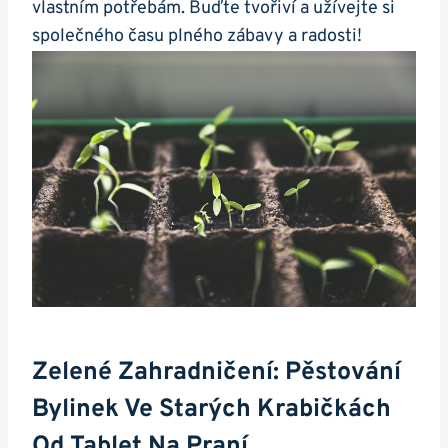
vlastním potřebám. Buďte tvořiví a užívejte si
společného času plného zábavy⁤ a radosti!
Zelené Zahradničení: Pěstování
Bylinek Ve Starých Krabičkách
Od Tablet Na Praní