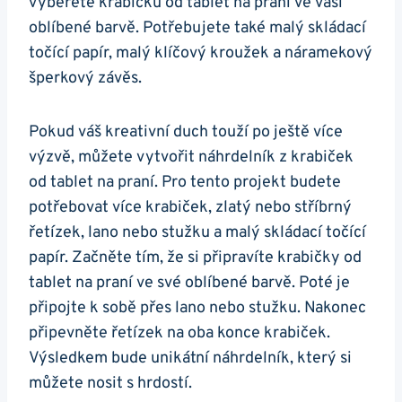
vyberete krabičku od ‌tablet na praní⁢ ve vaší
oblíbené⁣ barvě. Potřebujete také malý skládací
točící papír, malý klíčový kroužek a⁢ náramekový
šperkový závěs.
Pokud váš kreativní duch touží po ještě více
výzvě, můžete vytvořit náhrdelník z krabiček
od‌ tablet na praní. Pro tento projekt⁤ budete
potřebovat více‍ krabiček,⁤ zlatý nebo stříbrný
řetízek, lano nebo stužku a malý ⁣skládací točící
papír.⁢ Začněte tím, že si připravíte ⁣krabičky od
tablet na praní ve své oblíbené barvě. Poté je
připojte k sobě přes lano nebo‌ stužku. Nakonec
připevněte řetízek na oba konce krabiček.
Výsledkem bude unikátní náhrdelník, který si
můžete nosit ⁢s hrdostí.