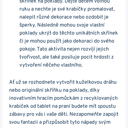
skříněk na ⁣poklady. Dejte dětem volnou
ruku a nechte je‍ své krabičky promalovat,
nalepit různé dekorace nebo ozdobit⁣ je
šperky. Následně mohou svoje vlastní
poklady ukrýt do⁢ těchto unikátních‍ skřínek
či je‌ mohou použít jako dekoraci do svého
pokoje. Tato ‌aktivita nejen rozvíjí jejich
tvořivost, ale také posiluje pocit hrdosti z
vytvoření něčeho vlastního.
Ať už se rozhodnete vytvořit‌ kuželkovou dráhu
nebo originální skříňku na poklady, díky
inovativním hracím pomůckám z recyklovaných
⁤krabiček od tablet na praní budete⁤ mít spoustu
zábavy pro vás i vaše ⁢děti. Nezapomeňte zapojit
svou fantazii a přizpůsobit tyto nápady svým