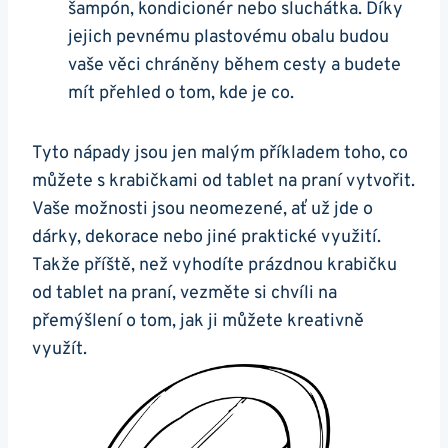
šampón, kondicionér⁤ nebo sluchátka. Díky
jejich pevnému plastovému​ obalu ⁣budou
vaše věci chráněny během cesty a budete
mít přehled‍ o tom,‍ kde je co.
Tyto nápady jsou ‌jen malým⁤ příkladem toho,‌ co
můžete s krabičkami od tablet na praní vytvořit.
‍Vaše možnosti ⁣jsou neomezené, ať⁣ už​ jde o
dárky, ​dekorace nebo jiné praktické využití.
Takže příště, než vyhodíte prázdnou krabičku
od tablet na praní, vezměte si chvíli⁣ na
přemýšlení o tom, jak⁣ ji můžete kreativně
využít.