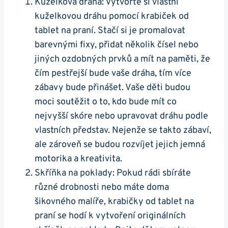
Kuželková dráha: Vytvořte si vlastní
kuželkovou dráhu‌ pomocí krabiček ‌od
tablet na praní. Stačí si je promalovat
barevnými fixy, přidat několik čísel nebo
jiných ozdobných prvků a mít na paměti, že
čím pestřejší bude vaše dráha, tím více
zábavy bude přinášet. Vaše děti budou
moci soutěžit o to, kdo ⁤bude mít co
nejvyšší skóre‌ nebo⁣ upravovat dráhu podle
⁤vlastních představ. Nejenže se takto zábaví,
ale zároveň se budou rozvíjet jejich jemná
motorika a‌ kreativita.
Skříňka na poklady: Pokud⁢ rádi sbíráte
různé drobnosti nebo máte doma
šikovného malíře, krabičky od tablet na
praní se hodí k vytvoření originálních