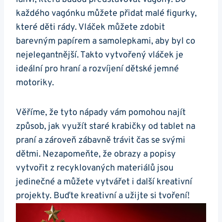
každého vagónku můžete přidat malé figurky,
které děti rády. Vláček‍ můžete zdobit
barevným papírem a samolepkami, aby byl co
nejelegantnější. Takto vytvořený vláček je
ideální pro ‍hraní a rozvíjení dětské jemné
motoriky.
Věříme, že tyto nápady ​vám pomohou najít
způsob, jak využít staré​ krabičky od tablet na
praní a zároveň zábavně ⁤trávit čas se svými
dětmi. Nezapomeňte, že obrazy a popisy⁣
vytvořit z recyklovaných materiálů jsou
jedinečné a můžete vytvářet i další kreativní
projekty. Buďte kreativní a užijte si tvoření!