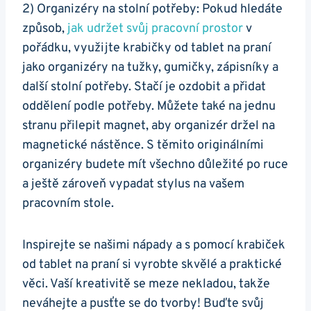
2) Organizéry na stolní potřeby: Pokud hledáte
způsob,
jak udržet svůj⁢ pracovní prostor
v
pořádku, využijte krabičky⁣ od tablet na praní
jako organizéry na tužky, gumičky, zápisníky⁣ a
další stolní potřeby. Stačí je ozdobit‌ a přidat
oddělení podle potřeby. Můžete také na jednu
stranu přilepit magnet, aby organizér držel na
magnetické nástěnce. S těmito originálními
organizéry budete mít všechno důležité po ruce
a ještě zároveň vypadat stylus na vašem
pracovním stole.
Inspirejte se našimi nápady a s pomocí krabiček
od ⁢tablet na praní si vyrobte skvělé a praktické
věci. Vaší kreativitě se meze nekladou, takže
neváhejte a pusťte⁣ se do tvorby! Buďte svůj