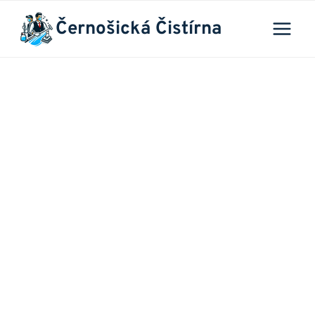
Přeskočit
Černošická Čistírna
na
obsah