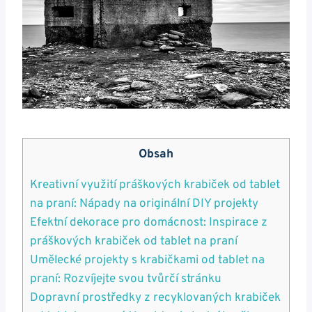
Obsah
Kreativní využití práškových krabiček od tablet
na praní: Nápady‍ na originální DIY projekty
Efektní dekorace pro domácnost: Inspirace z
práškových krabiček od tablet na praní
Umělecké projekty s krabičkami od tablet na
praní:⁤ Rozvíjejte svou tvůrčí stránku
Dopravní prostředky z recyklovaných krabiček