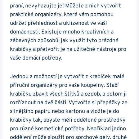
praní, nevyhazujte je!​ Můžete‍ z nich vytvořit
praktické organizéry, které vám pomohou
udržet přehlednost a ‍uklizenost ve ‍vaší
domácnosti. Existuje mnoho kreativních a
zábavných způsobů, jak využít tyto prázdné
krabičky a přetvořit je na užitečné nástroje pro
vaše domácí potřeby.
Jednou z možností je vytvořit z krabiček malé​
příruční organizéry pro vaše koupelny. Stačí
krabičku⁣ zbavit všech štítků a ozdob, a potom ji‌
rozříznout na dvě části. Vytvořte si přepážky ze
silnějšího papíru nebo kartonu a vložte je⁤ do
krabičky tak, abyste měli oddělené prostředky
pro různé kosmetické potřeby. Například jedno
oddělení může sloužit ⁢pro sprchové⁣ gely, druhé