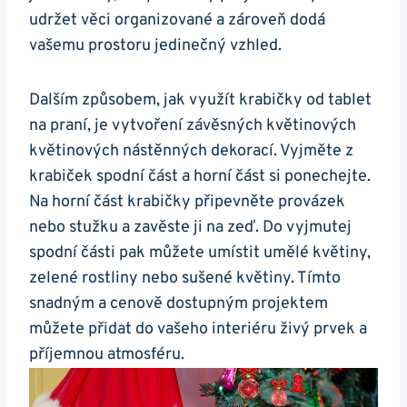
udržet věci organizované a zároveň dodá
vašemu prostoru jedinečný vzhled.
Dalším způsobem, jak využít krabičky od tablet
na praní, je vytvoření závěsných květinových
květinových nástěnných dekorací. Vyjměte z
krabiček spodní část⁢ a horní část si ponechejte.
Na horní část krabičky připevněte provázek
nebo stužku a zavěste ji na zeď. Do vyjmutej
spodní části pak můžete umístit umělé květiny,
zelené rostliny nebo ⁤sušené ⁤květiny. Tímto
snadným‍ a cenově dostupným ⁢projektem
můžete přidat do vašeho interiéru živý prvek a
příjemnou atmosféru.