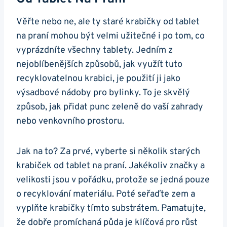
Věřte nebo ne, ale ty staré krabičky od tablet
na praní mohou být​ velmi užitečné i ⁣po tom, co
vyprázdníte všechny tablety.⁢ Jedním z
nejoblíbenějších způsobů, jak využít⁢ tuto
recyklovatelnou krabici, ⁣je použití ji⁤ jako
výsadbové nádoby pro bylinky. To je skvělý
způsob, jak přidat punc zeleně do vaší zahrady
nebo venkovního prostoru.
Jak na to? Za prvé, vyberte si několik starých
krabiček od tablet na praní. Jakékoliv⁢ značky a
velikosti⁢ jsou v pořádku, protože se​ jedná pouze
o recyklování materiálu. Poté ‍seřaďte zem a
vyplňte krabičky tímto​ substrátem. Pamatujte,
že dobře promíchaná ⁢půda je klíčová pro ⁢růst