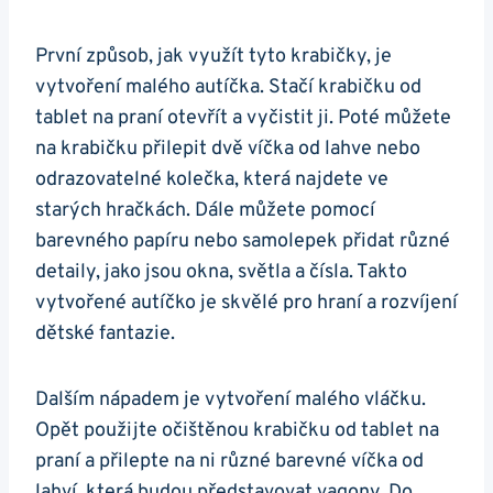
První způsob, ​jak využít tyto krabičky, ⁤je
vytvoření malého autíčka. Stačí⁣ krabičku od
tablet‌ na praní otevřít a vyčistit ji. Poté‌ můžete
na krabičku přilepit dvě víčka od lahve nebo
odrazovatelné kolečka, která najdete ve
starých hračkách. Dále ⁣můžete pomocí
barevného papíru ⁣nebo samolepek přidat různé
detaily, jako jsou okna, světla a čísla. Takto‍
vytvořené autíčko je skvělé pro hraní a rozvíjení
dětské fantazie.
Dalším nápadem je vytvoření malého vláčku.
Opět ⁣použijte očištěnou krabičku od tablet na
praní a přilepte na ni různé ⁣barevné ‍víčka od‍
lahví, která budou ‍představovat ⁣vagony. Do