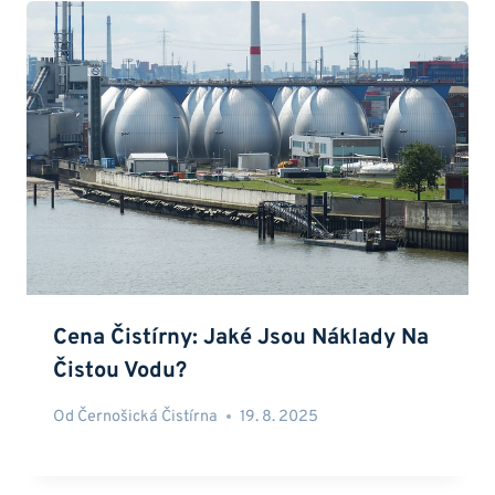
Cena Čistírny: Jaké Jsou Náklady Na
Čistou Vodu?
Od
Černošická Čistírna
19. 8. 2025