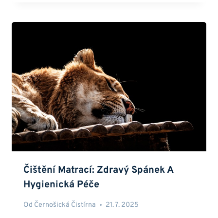
Čištění Matrací: Zdravý Spánek A
Hygienická Péče
Od
Černošická Čistírna
21. 7. 2025