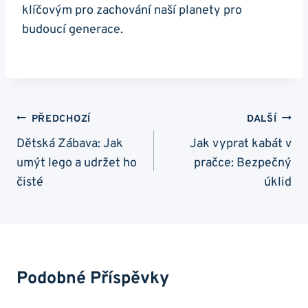
klíčovým pro zachování naší planety pro
budoucí generace.
Navigace
PŘEDCHOZÍ
DALŠÍ
Pro
Dětská Zábava: Jak
Jak vyprat kabát v
umýt lego a udržet ho
pračce: Bezpečný
Příspěvek
čisté
úklid
Podobné Příspěvky