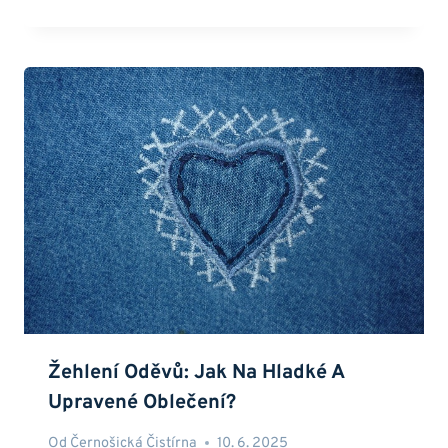
Žehlení Oděvů: Jak Na Hladké A
Upravené Oblečení?
Od
Černošická Čistírna
10. 6. 2025