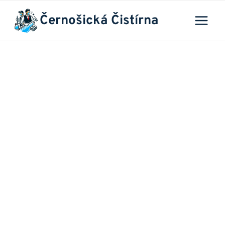
Přeskočit
Černošická Čistírna
na
obsah