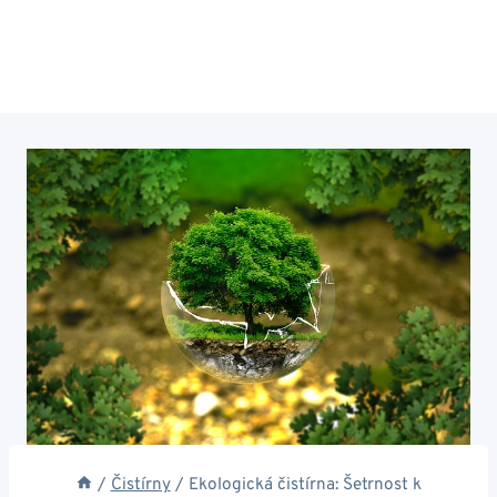
/
Čistírny
/
Ekologická čistírna: Šetrnost k