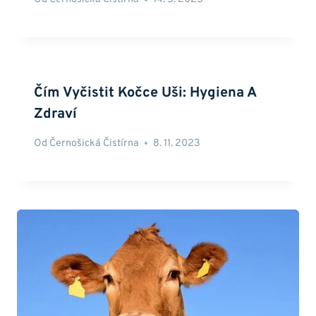
Čím Vyčistit Kočce Uši: Hygiena A
Zdraví
Od
Černošická Čistírna
8. 11. 2023