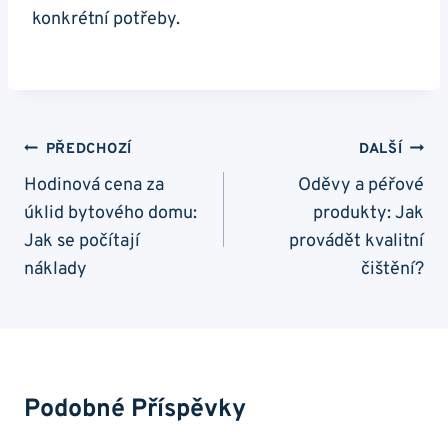
konkrétní potřeby.
Navigace
PŘEDCHOZÍ
DALŠÍ
Pro
Hodinová cena za
Oděvy a péřové
úklid bytového domu:
produkty: Jak
Příspěvek
Jak se počítají
provádět kvalitní
náklady
čištění?
Podobné Příspěvky