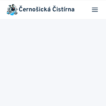
Přeskočit
Černošická Čistírna
na
obsah