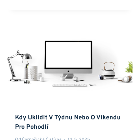
Kdy Uklidit V Týdnu Nebo O Víkendu
Pro Pohodlí
Od
Černošická Čistírna
14. 5. 2025