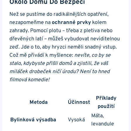
Okolo Domu Do Bezpečí
Než se pustíme do radikálnějších opatření,
nezapomeňme na
ochranné prvky
kolem
zahrady. Pomocí plotu – třeba z pletiva nebo
dřevěných latí – můžeš vybudovat neviditelnou
zeď. Jde o to, aby hryzci neměli snadný vstup.
Což mě přivádí k myšlence:
nevíte, co by se
stalo, kdybyste přišli domů a zjistili, že váš
miláček drobeček ničí úrodu? Není to hned
filmová komedie!
Příklady
Metoda
Účinnost
použití
Máta,
Bylinková výsadba
Vysoká
levandule