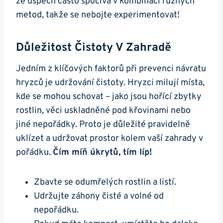
že úspěch často spočívá v kombinaci různých
metod, takže se nebojte experimentovat!
Důležitost Čistoty V Zahradě
Jedním z klíčových faktorů při prevenci návratu
hryzců je udržování čistoty. Hryzci milují místa,
kde se mohou schovat – jako jsou hořící zbytky
rostlin, věci uskladněné pod křovinami nebo
jiné nepořádky. Proto je důležité pravidelně
uklízet a udržovat prostor kolem vaší zahrady v
pořádku.
Čím míň úkrytů, tím líp!
Zbavte se odumřelých rostlin a listí.
Udržujte záhony čisté a volné od
nepořádku.