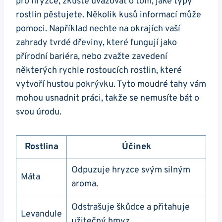
pro hryzce, zkuste uvažovat o tom, jaké typy
rostlin pěstujete. Několik kusů informací může
pomoci. Například nechte na okrajích vaší
zahrady tvrdé dřeviny, které fungují jako
přírodní bariéra, nebo zvažte zavedení
některých rychle rostoucích rostlin, které
vytvoří hustou pokrývku. Tyto moudré tahy vám
mohou usnadnit práci, takže se nemusíte bát o
svou úrodu.
Rostlina
Účinek
Odpuzuje hryzce svým silným
Máta
aroma.
Odstrašuje škůdce a přitahuje
Levandule
užitečný hmyz.