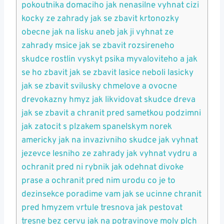
pokoutnika domaciho jak nenasilne vyhnat cizi
kocky ze zahrady jak se zbavit krtonozky
obecne jak na lisku aneb jak ji vyhnat ze
zahrady msice jak se zbavit rozsireneho
skudce rostlin vyskyt psika myvaloviteho a jak
se ho zbavit jak se zbavit lasice neboli lasicky
jak se zbavit svilusky chmelove a ovocne
drevokazny hmyz jak likvidovat skudce dreva
jak se zbavit a chranit pred sametkou podzimni
jak zatocit s plzakem spanelskym norek
americky jak na invazivniho skudce jak vyhnat
jezevce lesniho ze zahrady jak vyhnat vydru a
ochranit pred ni rybnik jak odehnat divoke
prase a ochranit pred nim urodu co je to
dezinsekce poradime vam jak se ucinne chranit
pred hmyzem vrtule tresnova jak pestovat
tresne bez cervu jak na potravinove moly plch