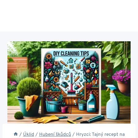
/
Úklid
/
Hubení škůdců
/
Hryzci: Tajný recept na