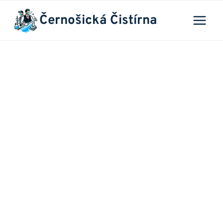
Přeskočit
Černošická Čistírna
na
obsah