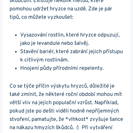
škůdcům. Existuje několik metod, které
pomohou udržet hryzce na uzdě. Zde je pár
tipů, co můžete vyzkoušet:
Vysazování rostlin, které hryzce odpuzují,
jako je levandule nebo šalvěj.
Stavění bariér, které zabrání jejich přístupu
k citlivým rostlinám.
Hnojení půdy přírodními repelenty.
Co se týče příčin výskytu hryzců, důležité je
také zmínit, že některé roční období mohou mít
větší vliv na jejich populační vzrůst. Například,
pokud jste po dešti viděli hodně nepříjemných
stvoření, pamatujte, že *vlhkost* zvyšuje šance
na nákazu hmyzích škůdců. 💧 Při vytváření