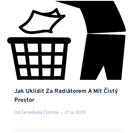
Jak Uklidit Za Radiátorem A Mít Čistý
Prostor
Od
Černošická Čistírna
27. 6. 2025