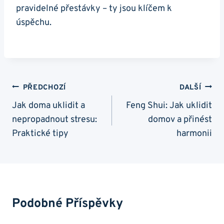
pravidelné přestávky – ty jsou klíčem k
úspěchu.
Navigace
PŘEDCHOZÍ
DALŠÍ
Pro
Jak doma uklidit a
Feng Shui: Jak uklidit
nepropadnout stresu:
domov a přinést
Příspěvek
Praktické tipy
harmonii
Podobné Příspěvky