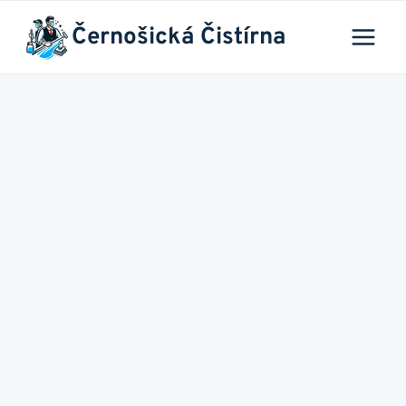
Přeskočit
Černošická Čistírna
na
obsah