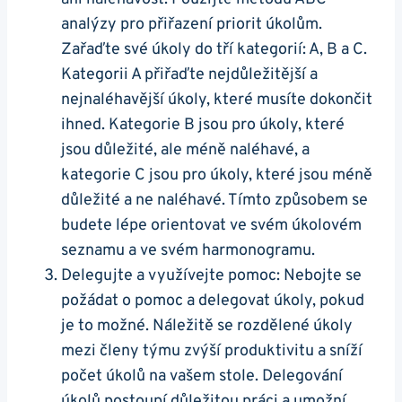
analýzy pro přiřazení priorit úkolům.
Zařaďte své úkoly do tří kategorií: A, B a C.
Kategorii A přiřaďte nejdůležitější a
nejnaléhavější úkoly, které musíte dokončit
ihned. Kategorie B jsou pro úkoly, které
jsou důležité, ale méně naléhavé, a
kategorie C jsou pro úkoly, které jsou méně
důležité a ne naléhavé. Tímto způsobem se
budete lépe orientovat ve svém úkolovém
seznamu a ve svém harmonogramu.
Delegujte a využívejte pomoc: Nebojte se
požádat o pomoc a delegovat úkoly, pokud
je to možné. Náležitě se rozdělené úkoly
mezi členy týmu zvýší produktivitu a sníží
počet úkolů na vašem stole. Delegování
úkolů postoupí důležitou práci a umožní