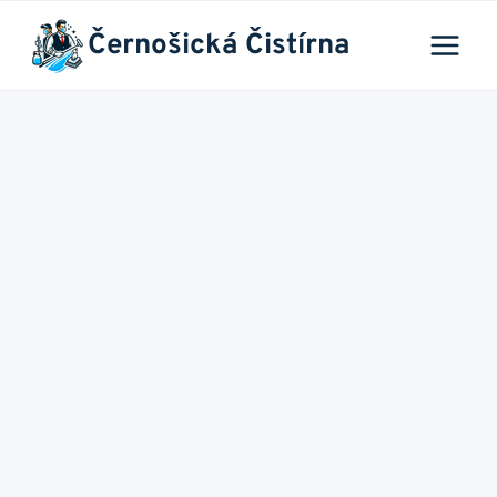
Přeskočit
Černošická Čistírna
na
obsah