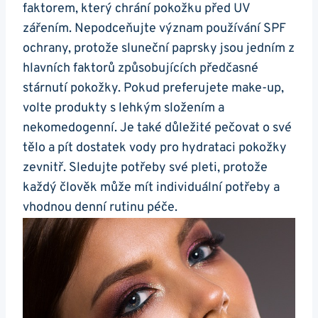
faktorem, ‌který chrání ​pokožku před UV
zářením.⁤ Nepodceňujte význam používání SPF
ochrany, protože ⁣sluneční⁢ paprsky jsou jedním z⁢
hlavních faktorů způsobujících předčasné
stárnutí pokožky. Pokud preferujete make-up,
‌volte produkty s lehkým složením ⁣a
nekomedogenní. Je také důležité pečovat o‌ své
tělo ⁢a pít dostatek vody ⁤pro‌ hydrataci ‍pokožky
zevnitř. Sledujte potřeby své pleti, protože
⁤každý⁢ člověk může mít individuální potřeby ‌a
⁤vhodnou denní rutinu péče.