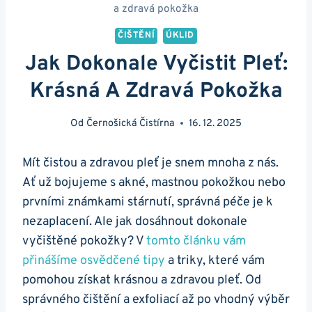
a zdravá pokožka
ČIŠTĚNÍ
ÚKLID
Jak Dokonale Vyčistit Pleť:
Krásná A Zdravá Pokožka
Od
Černošická Čistírna
16. 12. 2025
Mít čistou⁢ a zdravou pleť je snem mnoha z nás.
Ať už bojujeme s‌ akné, mastnou pokožkou nebo
prvními známkami stárnutí, správná péče je k
nezaplacení. Ale jak dosáhnout dokonale‍
vyčištěné pokožky? ⁤V
tomto článku ⁢vám
přinášíme osvědčené⁣ tipy
a triky, které vám
pomohou získat‌ krásnou a⁢ zdravou pleť. ⁢Od
správného čištění a exfoliací až po⁢ vhodný výběr