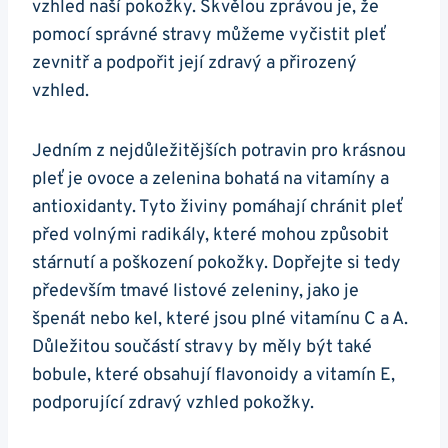
vzhled naší ‍pokožky. Skvělou zprávou je, že
pomocí správné stravy můžeme ⁣vyčistit‍ pleť ​
zevnitř⁤ a ⁣podpořit její zdravý a přirozený
vzhled.
Jedním z ⁢nejdůležitějších ⁤potravin pro krásnou
pleť ⁣je ‌ovoce ⁢a zelenina⁣ bohatá na‌ vitamíny a‍
antioxidanty. ​Tyto živiny ⁢pomáhají chránit ​pleť
před⁣ volnými radikály, které mohou ​způsobit
stárnutí a ⁤poškození pokožky. Dopřejte si tedy
především tmavé listové⁤ zeleniny, jako je
‍špenát nebo kel, které jsou plné vitamínu C a A.
Důležitou⁢ součástí stravy by měly⁣ být ‌také
bobule, které ⁤obsahují flavonoidy ⁣a vitamín E,
podporující zdravý vzhled pokožky.