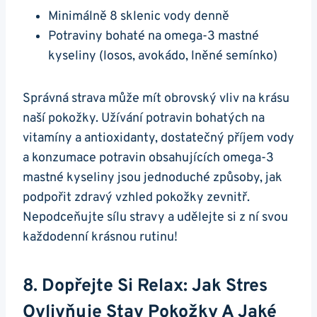
Minimálně 8 sklenic vody denně
Potraviny bohaté na ⁤omega-3 mastné ​
kyseliny (losos, avokádo, lněné semínko)
Správná ⁣strava může​ mít⁢ obrovský vliv‌ na krásu⁣
naší pokožky. Užívání potravin bohatých na
vitamíny a ‍antioxidanty, dostatečný ⁤příjem ⁤vody
a ⁣konzumace potravin obsahujících ‍omega-3
mastné kyseliny jsou jednoduché způsoby, jak
⁤podpořit zdravý⁣ vzhled pokožky zevnitř.
Nepodceňujte sílu stravy a⁤ udělejte si z ní svou
každodenní krásnou‍ rutinu!
8. Dopřejte ⁣si ‍relax: ​Jak Stres
Ovlivňuje Stav Pokožky⁣ A‍ Jaké