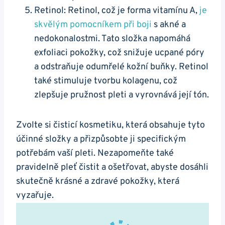
Retinol: ‌Retinol, což je ‍forma vitamínu A,⁤
je
skvělým ⁤pomocníkem při⁢ boji
s akné a
nedokonalostmi. Tato složka napomáhá
exfoliaci pokožky, ⁢což​ snižuje ucpané póry
a odstraňuje odumřelé kožní buňky. Retinol
také ⁤stimuluje tvorbu kolagenu, což⁢
zlepšuje⁣ pružnost ‍pleti a vyrovnává její tón.
Zvolte si⁢ čisticí kosmetiku, ⁢která ⁤obsahuje tyto
účinné složky⁢ a přizpůsobte ji specifickým
potřebám vaší pleti. Nezapomeňte také
pravidelně pleť čistit​ a ošetřovat,⁣ abyste dosáhli
⁣skutečně krásné a‌ zdravé pokožky, která
vyzařuje.