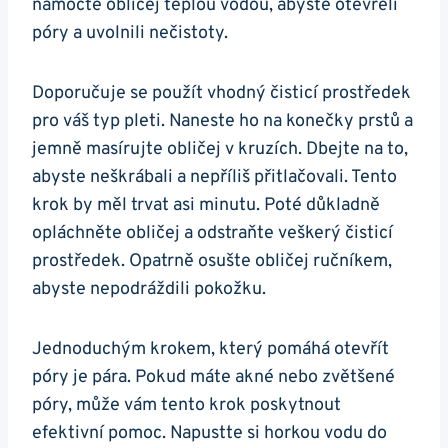
namočte obličej ‍teplou vodou, ‌abyste otevřeli
‍póry a ⁢uvolnili nečistoty.⁢
Doporučuje⁢ se použít ‌vhodný čisticí prostředek
pro váš typ pleti. Naneste ho ⁤na konečky prstů a
jemně masírujte‌ obličej⁤ v kruzích. Dbejte⁢ na ⁤to,
abyste ​neškrábali a‍ nepříliš přitlačovali. Tento
krok by měl trvat asi⁢ minutu. Poté důkladně
opláchněte obličej a odstraňte veškerý čisticí
prostředek. Opatrně​ osušte obličej ručníkem,⁤
abyste⁣ nepodráždili⁢ pokožku.
Jednoduchým krokem,⁤ který ⁢pomáhá otevřít
póry​ je pára. Pokud máte akné nebo zvětšené
póry, může vám tento krok poskytnout
efektivní pomoc. Napustte si ⁢horkou ​vodu do