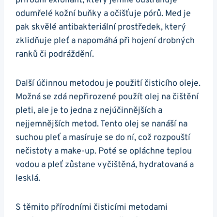
přírodní exfoliant, ​který jemně odstraňuje
odumřelé ‍kožní​ buňky a očišťuje pórů. Med je
pak skvělé⁣ antibakteriální prostředek, který
zklidňuje pleť a⁢ napomáhá při hojení drobných
ranků​ či podráždění.
Další účinnou metodou je použití čisticího oleje.‌
Možná se ⁤zdá nepřirozené použít ‌olej na ‌čištění
pleti, ale je to jedna ⁤z nejúčinnějších a
nejjemnějších metod. Tento olej se ⁣nanáší na
suchou pleť ⁢a masíruje⁤ se do ní, což rozpouští
nečistoty a make-up. Poté se opláchne teplou
⁢vodou a pleť zůstane vyčištěná,​ hydratovaná a
lesklá.
S ‌těmito přírodními ⁢čisticími metodami