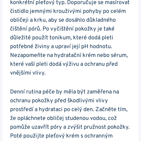
⁢konkrétní ‌pleťový typ. Doporučuje se masírovat
čistidlo jemnými krouživými pohyby po⁣ celém
obličeji a krku, aby⁤ se dosáhlo důkladného
čištění pórů. Po vyčištění pokožky je také
důležité použít tonikum, které​ dodá pleti
potřebné živiny a​ upraví její pH ⁤hodnotu.
Nezapomeňte ​na hydratační krém ‍nebo‍ sérum,
⁢které vaší pleti dodá ‍výživu a ochranu před
vnějšími vlivy.
Denní⁤ rutina péče ⁢by měla být zaměřena na
ochranu‌ pokožky před ⁤škodlivými vlivy​
prostředí a hydrataci po celý ⁣den. Začněte tím,
že opláchnete obličej studenou ⁣vodou, což
pomůže uzavřít póry a ⁢zvýšit pružnost pokožky.
Poté použijte pleťový ​krém⁢ s ochranným