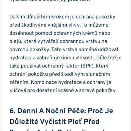
Dalším důležitým krokem je​ ochrana pokožky
před škodlivými vnějšími vlivy. To můžeme
dosáhnout pomocí ochranných krémů nebo
olejů, které vytvářejí ochrannou vrstvu na
povrchu pokožky.⁣ Tato vrstva pomáhá udržovat
⁤hydrataci a⁣ zabraňuje úniku vlhkosti. Důležité je
také používat ochranný ‍faktor (SPF), ⁣který⁣
ochrání pokožku před‌ škodlivým slunečním⁤
zářením. Kombinace hydratace ⁢a ochrany‌ je
klíčová pro dosažení krásné⁢ a zdravé pokožky.
6. ‍Denní⁢ A Noční Péče: Proč Je
Důležité‍ Vyčistit Pleť ⁢před