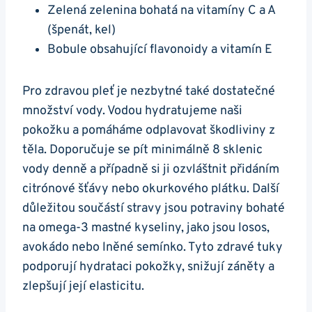
Zelená zelenina ⁢bohatá ‌na vitamíny C a A
(špenát, kel)
Bobule obsahující⁢ flavonoidy a vitamín ‍E
Pro zdravou⁣ pleť ‍je nezbytné ‍také dostatečné⁣
množství ⁣vody. Vodou‍ hydratujeme naši
pokožku a ‌pomáháme odplavovat ​škodliviny‌ z
těla. Doporučuje se pít minimálně 8 sklenic
vody denně​ a případně si ji ozvláštnit přidáním
⁤citrónové šťávy nebo okurkového plátku. Další
důležitou součástí stravy jsou ‍potraviny ‌bohaté
na omega-3‌ mastné‍ kyseliny, jako jsou losos,​
avokádo nebo lněné semínko. Tyto zdravé tuky
podporují hydrataci pokožky, snižují záněty⁤ a
zlepšují její elasticitu.