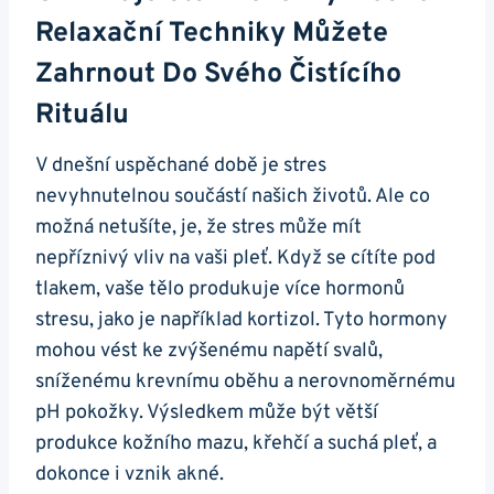
Relaxační Techniky​ Můžete
Zahrnout Do Svého ⁤čistícího ​
Rituálu
V dnešní⁣ uspěchané době je stres
nevyhnutelnou‍ součástí našich životů. ⁢Ale co
⁢možná netušíte, je, že stres ​může mít
nepříznivý vliv na vaši pleť. Když se cítíte pod​
tlakem, vaše‍ tělo‌ produkuje více hormonů
stresu,‍ jako je například kortizol.‍ Tyto hormony
mohou vést ke zvýšenému ⁣napětí svalů,
sníženému krevnímu oběhu a nerovnoměrnému
pH pokožky. Výsledkem‌ může být větší
⁣produkce kožního mazu, ‌křehčí a suchá pleť, a
dokonce i vznik⁢ akné.