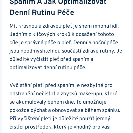
Spaním A Jak ‌optimalizovat
Denní Rutinu Péče
Mít krásnou a zdravou pleť je‍ snem mnoha lidí.​
Jedním z klíčových kroků‌ k dosažení tohoto
cíle je správná péče‍ o⁣ pleť. Denní a‌ noční péče
jsou neodmyslitelnou součástí zdravé rutiny. Je
důležité⁣ vyčistit pleť před spaním a
optimalizovat ⁢denní rutinu ⁤péče.
Vyčistění pleti před spaním je nezbytné pro​
odstranění ‌nečistot a zbytků make-upu, které⁢
se akumulovaly během dne. To umožňuje
pokožce dýchat a obnovovat​ se během spánku.
Při vyčištění pleti je⁤ důležité ​použít jemný
čistící prostředek,​ který je​ vhodný pro vaši