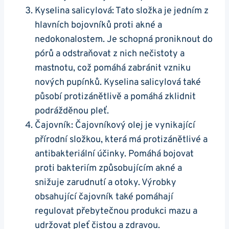
Kyselina salicylová: Tato⁢ složka je jedním z ​
hlavních bojovníků⁤ proti akné a
nedokonalostem. Je schopná proniknout do
pórů a odstraňovat⁣ z nich nečistoty a⁢
mastnotu, což ​pomáhá zabránit vzniku
‌nových pupínků. ⁢Kyselina⁣ salicylová ‍také
působí‍ protizánětlivě a pomáhá zklidnit
podrážděnou pleť.
Čajovník: Čajovníkový olej je vynikající
přírodní‌ složkou, ⁢která má protizánětlivé a‍
antibakteriální účinky. Pomáhá bojovat
proti bakteriím způsobujícím akné a
snižuje zarudnutí ⁤a‍ otoky. Výrobky
obsahující ⁤čajovník také pomáhají
regulovat přebytečnou ⁣produkci mazu a⁣
udržovat pleť čistou a ‌zdravou.