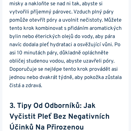
misky a ⁤nakloňte ​se nad ni tak,⁤ abyste si
vytvořili příjemný párovec. ​Vzduch plný páry
pomůže otevřít póry a uvolnit ⁣nečistoty. Můžete
tento krok kombinovat s přidáním aromatických
bylin​ nebo⁢ éterických olejů do‌ vody, aby‍ pára
navíc dodala pleť ‌hydrataci a osvěžující vůni.⁢ Po
asi ‌10 minutách páry, důkladně opláchněte
obličej studenou vodou,⁣ abyste​ uzavřeli póry.
Doporučuje se nejlépe tento krok provádět asi
jednou nebo dvakrát ⁣týdně, aby pokožka zůstala
čistá a zdravá.
3. ‍Tipy Od Odborníků:​ Jak
Vyčistit Pleť Bez Negativních
Účinků Na ⁤přirozenou