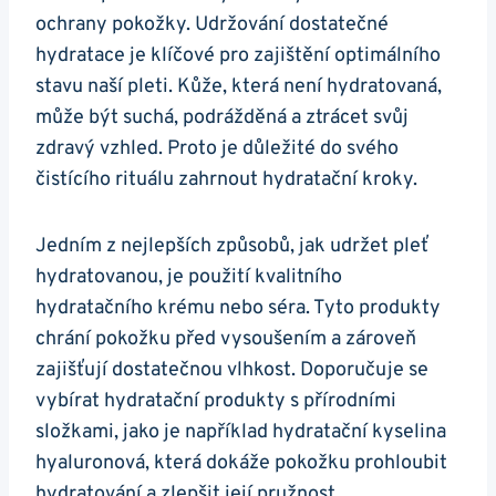
ochrany pokožky. Udržování dostatečné
hydratace je klíčové pro zajištění optimálního‍
stavu naší pleti. Kůže, která není hydratovaná,‌
může být suchá, podrážděná a ztrácet svůj‍
zdravý ⁤vzhled.⁢ Proto ⁣je​ důležité do svého​
čistícího rituálu zahrnout ⁣hydratační kroky.
Jedním z nejlepších ‍způsobů,⁣ jak⁤ udržet pleť ​
hydratovanou, je použití kvalitního
hydratačního krému nebo ​séra. ⁤Tyto produkty
chrání pokožku⁣ před ‍vysoušením a zároveň
zajišťují dostatečnou vlhkost. Doporučuje se
⁤vybírat hydratační produkty s přírodními
složkami,​ jako je‌ například hydratační kyselina
hyaluronová, která dokáže pokožku​ prohloubit
hydratování a ⁢zlepšit její pružnost.