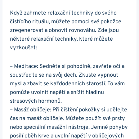
Když zahrnete​ relaxační techniky do svého
čistícího rituálu, můžete pomoci své pokožce
zregenerovat a obnovit rovnováhu. Zde jsou
některé relaxační techniky, které můžete
vyzkoušet:
– Meditace:‍ Sedněte si pohodlně, zavřete oči‍ a
soustřeďte⁢ se⁣ na svůj dech. Zkuste vypnout
mysl a‌ zbavit se každodenních starostí. To⁣ vám
pomůže ⁢uvolnit napětí a snížit hladinu
stresových hormonů.
– Masáž obličeje: Při ⁢čištění pokožky si udělejte
‍čas​ na masáž⁣ obličeje. Můžete použít své prsty
nebo speciální masážní nástroje. Jemné pohyby
posílí oběh krve a ​uvolní napětí ‍v obličejových