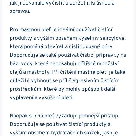
jak ji‍ dokonale vyčistit a udržet ji krásnou a
zdravou.
Pro mastnou‍ pleť je ideální ​používat čistící
produkty s vyšším ​obsahem kyseliny​ salicylové,
která pomáhá ⁤otevírat a čistit ucpané póry.
Doporučuje se také používat čisticí přípravky na
bázi vody, které neobsahují⁣ přílišné množství
olejů a mastnoty. Při čištění‌ mastné pleti je také
‌důležité vyhnout se ⁣příliš agresivním čistícím
prostředkům, ⁢které⁢ by mohly způsobit další
vyplavení a vysušení pleti.
Naopak suchá‌ pleť ⁣vyžaduje jemnější přístup.‍
Doporučuje se používat čistící produkty s
vyšším obsahem hydratačních složek, jako je