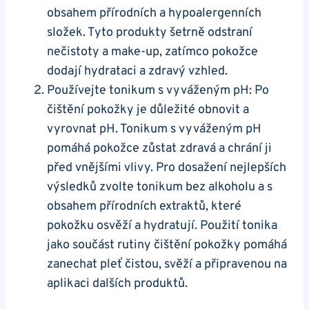
obsahem přírodních a hypoalergenních
složek. Tyto ⁤produkty šetrně odstraní
nečistoty a make-up,‍ zatímco pokožce
dodají hydrataci a​ zdravý vzhled.
Používejte ‌tonikum s vyváženým pH:⁢ Po
čištění pokožky je důležité ‌obnovit a
vyrovnat pH. Tonikum⁤ s vyváženým pH
pomáhá pokožce zůstat zdravá a ​chrání ji
před vnějšími‌ vlivy. Pro dosažení nejlepších
výsledků‍ zvolte tonikum bez alkoholu a s
obsahem přírodních extraktů,​ které
pokožku osvěží⁢ a‍ hydratují. Použití tonika
jako součást rutiny čištění‍ pokožky pomáhá
zanechat pleť čistou, svěží⁢ a připravenou na
aplikaci dalších produktů.