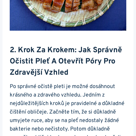
2.⁣ Krok Za Krokem: Jak Správně
Očistit Pleť A Otevřít Póry​ Pro‍
Zdravější Vzhled
Po správné očistě pleti je možné dosáhnout‌
krásného⁤ a zdravého vzhledu. Jedním z
nejdůležitějších kroků je pravidelné a důkladné
čištění​ obličeje. Začněte tím, že si důkladně
umyjete ruce,‌ aby se na pleť ⁢nedostaly žádné
bakterie ⁤nebo nečistoty. Potom důkladně