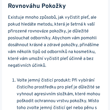
Rovnováhu Pokožky
Existuje mnoho způsobů, jak vyčistit pleť, ale
pokud hledáte metodu, která ⁢je šetrná k vaší
přirozené ⁢rovnováze pokožky, je důležité
poslouchat ⁢odborníky. Abychom vám pomohli
‍dosáhnout krásné⁣ a⁣ zdravé⁢ pokožky, přinášíme
vám několik tipů od ‌odborníků na kosmetiku,
které vám umožní vyčistit pleť účinně a⁢ bez
negativních‍ účinků.
Volte jemný čisticí produkt:​ Při vybírání
čisticího ‌prostředku pro ‍pleť je důležité se
vyhnout agresivním ​složkám, které‍ mohou ​
poškodit ochrannou vrstvu pokožky. Místo⁤
toho zvolte jemný čisticí ‍gel nebo‌ pěnu s⁢