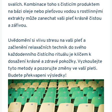
svalích. ⁢Kombinace ‍toho s čisticím produktem
na bázi⁢ oleje nebo pleťovou vodou s rostlinnými
extrakty⁤ může zanechat vaši⁣ pleť krásně čistou​
a ‍zářivou.
Uvědomění si vlivu‍ stresu‌ na vaši pleť a
začlenění relaxačních technik do ‍svého
každodenního⁤ čistícího⁣ rituálu je klíčem⁤ k
dosažení krásné a ⁢zdravé pokožky. ​Vyzkoušejte
tyto metody⁢ a pozorujte změny ve ⁢vaší pleti.
Budete překvapeni výsledky!