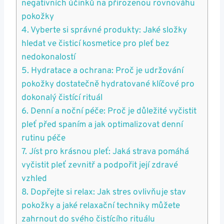
negativních účinků na ⁤přirozenou rovnováhu
pokožky
4. Vyberte si ⁣správné‌ produkty: Jaké složky
⁣hledat ve čisticí kosmetice pro‍ pleť​ bez
⁤nedokonalostí
5. Hydratace a‍ ochrana: Proč je⁣ udržování
pokožky⁣ dostatečně hydratované⁣ klíčové pro
dokonalý čistící rituál
6. ‍Denní⁢ a noční péče: Proč je důležité‍ vyčistit
pleť ⁢před spaním a jak ‌optimalizovat denní
rutinu péče
7. Jíst pro ⁢krásnou pleť: Jaká strava‍ pomáhá
vyčistit pleť zevnitř a podpořit její zdravé
vzhled
8. Dopřejte ⁣si ‍relax: ​Jak stres ovlivňuje stav
pokožky⁣ a‍ jaké relaxační techniky​ můžete
zahrnout do svého ⁤čistícího ​rituálu