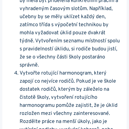
by měla být přidělena konkrétním pracím a
vyhradeným časovým slotům. Například,
učebny by se měly uklízet každý den,
zatímco třída s výpočetní technikou by
mohla vyžadovat úklid pouze dvakrát
týdně. Vytvořením seznamu místností spolu
s pravidelností úklidu, si rodiče budou jistí,
že se o všechny části školy postaráno
správně.
Vytvořte rotující harmonogram, který
zapojí co nejvíce rodičů. Pokud je ve škole
dostatek rodičů, kterým by záleželo na
čistotě školy, vytvoření rotujícího
harmonogramu pomůže zajistit, že je úklid
rozložen mezi všechny zainteresované.
Rozdělte práce na menší úkoly, jako je