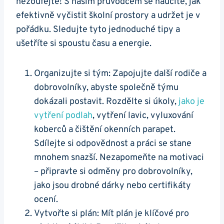
nezoufejte! S naším průvodcem se naučíte, jak
efektivně vyčistit školní prostory a udržet je v
pořádku. Sledujte tyto jednoduché tipy a
ušetříte si spoustu času a energie.
Organizujte si tým: Zapojujte další rodiče a
dobrovolníky, abyste společně týmu
dokázali postavit. Rozdělte si úkoly,
jako je
vytření podlah
, vytření lavic, vyluxování
koberců a čištění okenních parapet.
Sdílejte si odpovědnost a práci se stane
mnohem snazší. Nezapomeňte na motivaci
– připravte si odměny pro dobrovolníky,
jako jsou drobné dárky nebo certifikáty
ocení.
Vytvořte si plán: Mít plán je klíčové pro