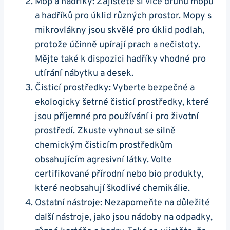
Mop a hadříky: Zajistěte si více druhů mopů
a hadříků pro úklid různých prostor. Mopy s
mikrovlákny jsou skvělé pro úklid podlah,
protože účinně upírají prach a nečistoty.
Mějte také k dispozici hadříky vhodné pro
utírání nábytku a desek.
Čisticí prostředky: Vyberte bezpečné a
ekologicky šetrné čisticí prostředky, které
jsou příjemné pro používání i pro životní
prostředí. Zkuste vyhnout se silně
chemickým čisticím prostředkům
obsahujícím agresivní látky. Volte
certifikované přírodní nebo bio produkty,
které neobsahují škodlivé chemikálie.
Ostatní nástroje: Nezapomeňte na důležité
další nástroje, jako jsou nádoby na odpadky,