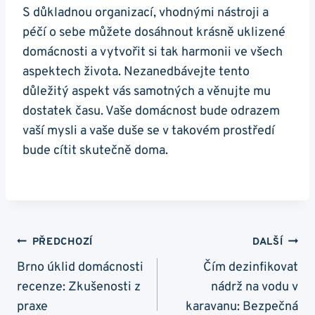
S důkladnou organizací, vhodnými nástroji a
péčí o sebe můžete dosáhnout krásně uklizené
domácnosti a vytvořit si tak harmonii ve všech
aspektech života. Nezanedbávejte tento
důležitý aspekt vás samotných a věnujte mu
dostatek času. Vaše domácnost bude odrazem
vaší mysli a vaše duše se v takovém prostředí
bude cítit skutečně doma.
Navigace
PŘEDCHOZÍ
DALŠÍ
Pro
Brno úklid domácnosti
Čím dezinfikovat
recenze: Zkušenosti z
nádrž na vodu v
Příspěvek
praxe
karavanu: Bezpečná