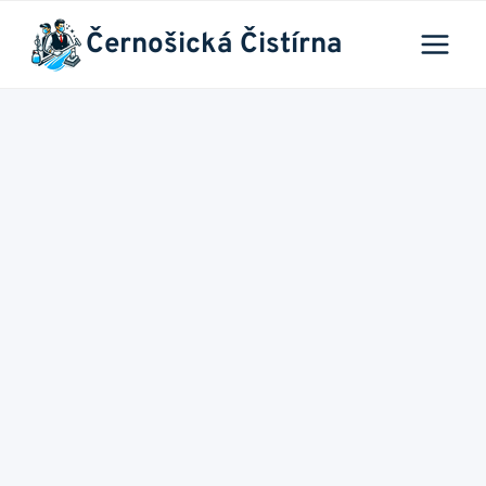
Přeskočit
Černošická Čistírna
na
obsah