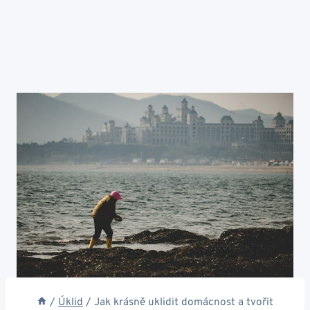
/
Úklid
/
Jak krásně uklidit domácnost a tvořit