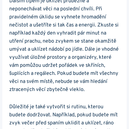
Dalším tipem je uklízet průběžně a
neponechávat věci na poslední chvíli. Při
pravidelném úklidu se vyhnete hromadění
nečistot a ušetříte si tak čas a energii. Zkuste si
například každý den vyhradit pár minut na
utření prachu, nebo zvykem se stane okamžitě
umývat a uklízet nádobí po jídle. Dále je vhodné
využívat úložné prostory a organizéry, které
vám pomůžou udržet pořádek ve skříních,
šuplících a regálech. Pokud budete mít všechny
věci na svém místě, nebude se vám hledání
ztracených věcí zbytečně vleklo.
Důležité je také vytvořit si rutinu, kterou
budete dodržovat. Například, pokud budete mít
zvyk večer před spaním uklidit a uklízet, ráno