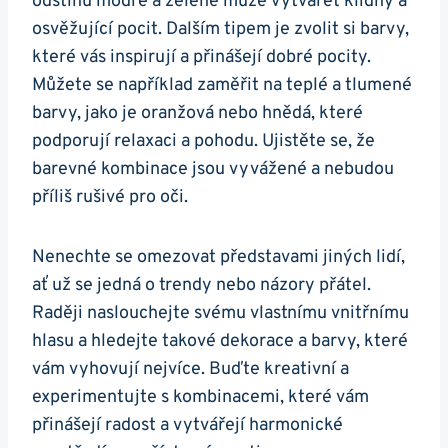
odstínů modré a zelené může vytvářet klidný a
osvěžující pocit. Dalším tipem je zvolit si barvy,
které vás inspirují a přinášejí dobré pocity.
Můžete se například zaměřit na teplé a tlumené
barvy, jako je oranžová nebo hnědá, které
podporují relaxaci a pohodu. Ujistěte se, že
barevné kombinace jsou vyvážené a nebudou
příliš rušivé pro oči.
Nenechte se omezovat představami jiných lidí,
ať už se jedná o trendy nebo názory přátel.
Raději naslouchejte svému vlastnímu vnitřnímu
hlasu a hledejte takové dekorace a barvy, které
vám vyhovují nejvíce. Buďte kreativní a
experimentujte s kombinacemi, které vám
přinášejí radost a vytvářejí harmonické