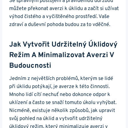
Se správným postojem a pravidelnou údržbou
můžete překonat averzi k úklidu a začít si užívat
výhod čistého a vyčištěného prostředí. Vaše
zdraví a duševní pohoda budou za to vděčné.
Jak Vytvořit Udržitelný Úklidový
Režim A Minimalizovat Averzi V
Budoucnosti
Jedním z největších problémů, kterým se lidé
při úklidu potýkají, je averze k této činnosti.
Mnoho lidí cítí nechuť nebo dokonce odpor k
uklízení a často se snaží tomuto úkolu vyhýbat.
Nicméně, existuje několik způsobů, jak upravit
svůj pohled na úklid a vytvořit udržitelný
úklidový režim, který minimalizuje averzi v