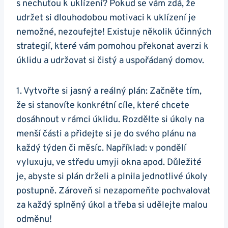
s nechuťou k uklízení? Pokud se vám zdá, že
udržet si dlouhodobou motivaci k uklízení je
nemožné, nezoufejte! Existuje několik účinných
strategií, které vám pomohou překonat averzi k
úklidu a udržovat si čistý a uspořádaný domov.
1. Vytvořte si jasný a reálný plán: Začněte tím,
že si stanovíte konkrétní cíle, které chcete
dosáhnout v rámci úklidu. Rozdělte si úkoly na
menší části a přidejte si je do svého plánu na
každý týden či měsíc. Například: v pondělí
vyluxuju, ve středu umyji okna apod. Důležité
je, abyste si plán drželi a plnila jednotlivé úkoly
postupně. Zároveň si nezapomeňte pochvalovat
za každý splněný úkol a třeba si udělejte malou
odměnu!