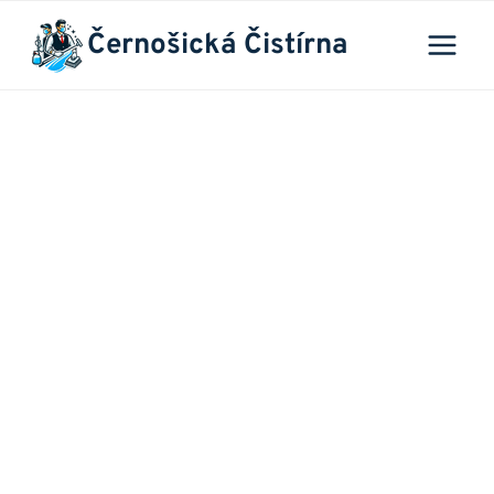
Přeskočit
Černošická Čistírna
na
obsah