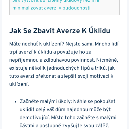
Jak vytvořit udržitelný úklidový režim a
minimalizovat averzi v budoucnosti
Jak Se Zbavit Averze K Úklidu
Máte nechuť k uklízení? Nejste sami. Mnoho lidí
trpí averzí k úklidu a považuje ho za
nepříjemnou a zdlouhavou povinnost. Nicméně,
existuje několik jednoduchých tipů a triků, jak
tuto averzi překonat a zlepšit svoji motivaci k
uklízení.
Začněte malými úkoly: Náhle se pokoušet
uklidit celý váš dům najednou může být
demotivující. Místo toho začněte s malými
částmi a postupně zvyšujte svou zátěž.