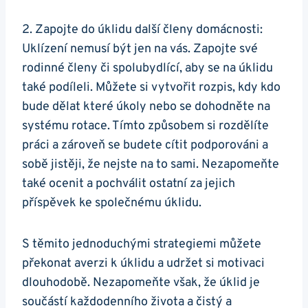
2. Zapojte do úklidu další členy domácnosti:
Uklízení nemusí být jen na vás. Zapojte své
rodinné členy či spolubydlící, aby se na úklidu
také podíleli. Můžete si vytvořit rozpis, kdy kdo
bude dělat které úkoly nebo se dohodněte na
systému rotace. Tímto způsobem si rozdělíte
práci a zároveň se budete cítit podporováni a
sobě jistěji, že nejste na to sami. Nezapomeňte
také ocenit a pochválit ostatní za jejich
příspěvek ke společnému úklidu.
S těmito jednoduchými strategiemi můžete
překonat averzi k úklidu a udržet si motivaci
dlouhodobě. Nezapomeňte však, že úklid je
součástí každodenního života a čistý a