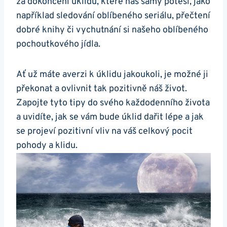
za dokončení úklidu, které nás samy potěší, jako
například sledování oblíbeného seriálu, přečtení
dobré knihy či vychutnání si našeho oblíbeného
pochoutkového jídla.
Ať už máte averzi k úklidu jakoukoli, je možné ji
překonat a ovlivnit tak pozitivně náš život.
Zapojte tyto tipy do svého každodenního života
a uvidíte, jak se vám bude úklid dařit lépe a jak
se projeví pozitivní vliv na váš celkový pocit
pohody a klidu.