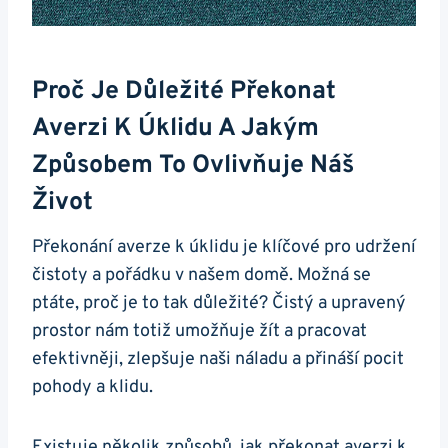
Proč Je Důležité Překonat
Averzi K Úklidu A Jakým
Způsobem To Ovlivňuje Náš
Život
Překonání averze k úklidu je klíčové pro udržení
čistoty a pořádku v našem domě. Možná se
ptáte, proč je to tak důležité? Čistý a upravený
prostor nám totiž umožňuje žít a pracovat
efektivněji, zlepšuje naši náladu a přináší pocit
pohody a klidu.
Existuje několik způsobů, jak překonat averzi k