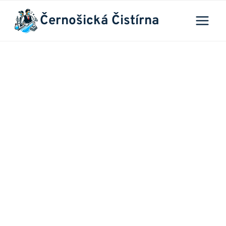
Přeskočit
Černošická Čistírna
na
obsah