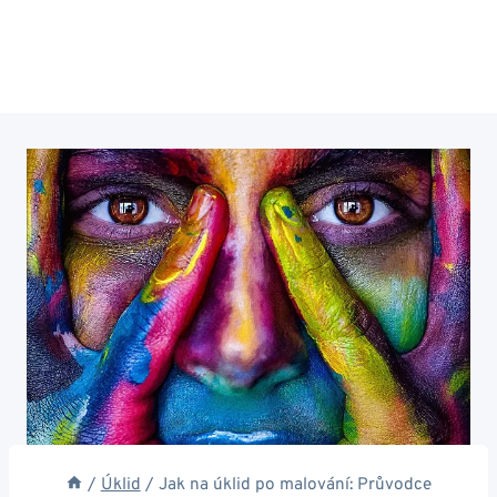
/
Úklid
/
Jak na úklid po malování: Průvodce