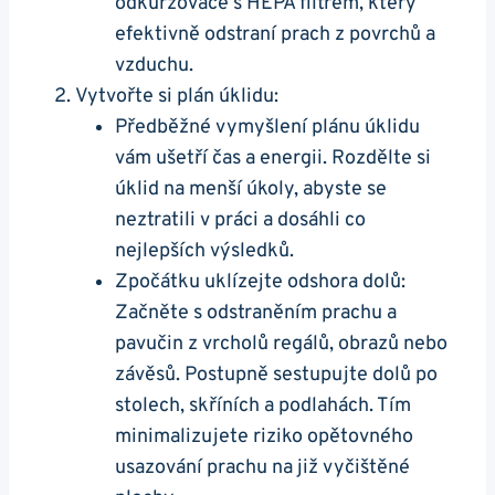
odkurzovače s HEPA filtrem, který
efektivně odstraní prach z povrchů a
vzduchu.
Vytvořte si plán úklidu:
Předběžné vymyšlení plánu úklidu
vám ušetří čas a energii. Rozdělte si
úklid na menší úkoly, abyste se
neztratili v práci a dosáhli co
nejlepších výsledků.
Zpočátku uklízejte odshora dolů:
Začněte s odstraněním prachu a
pavučin z vrcholů regálů, obrazů nebo
závěsů. Postupně sestupujte dolů po
stolech, skříních a podlahách. Tím
minimalizujete riziko opětovného
usazování prachu na již vyčištěné