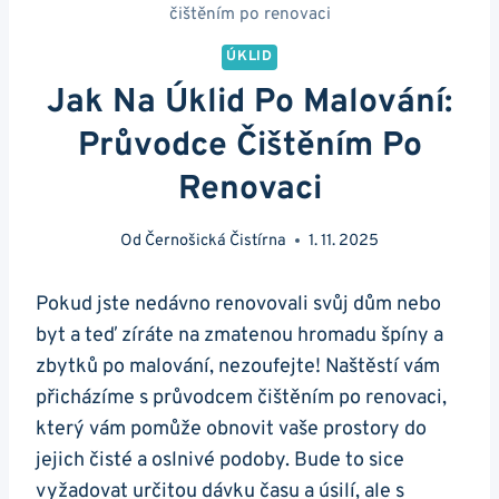
čištěním po renovaci
ÚKLID
Jak Na Úklid Po Malování:
Průvodce Čištěním Po
Renovaci
Od
Černošická Čistírna
1. 11. 2025
Pokud jste nedávno renovovali svůj dům nebo
byt a teď zíráte na zmatenou hromadu špíny a
zbytků po malování, nezoufejte! Naštěstí vám
přicházíme s průvodcem čištěním po renovaci,
který vám pomůže obnovit vaše prostory do
jejich čisté a oslnivé podoby. Bude to sice
vyžadovat určitou dávku času a úsilí, ale s