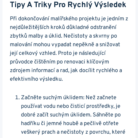
Tipy A Triky Pro Rychlý Výsledek
Při dokončování malířského projektu je jedním z
nejdůležitějších kroků důkladné odstranění
zbytků malby a úklid. Nečistoty a skvrny po
malování mohou vypadat nepěkně a snižovat
její celkový vzhled. Proto je následující
průvodce čištěním po renovaci klíčovým
zdrojem informací a rad, jak docílit rychlého a
efektivního výsledku.
Začněte suchým úklidem: Než začnete
používat vodu nebo čisticí prostředky, je
dobré začít suchým úklidem. Sáhněte po
hadříku či jemné houbě a pečlivě otřete
veškerý prach a nečistoty z povrchu, které