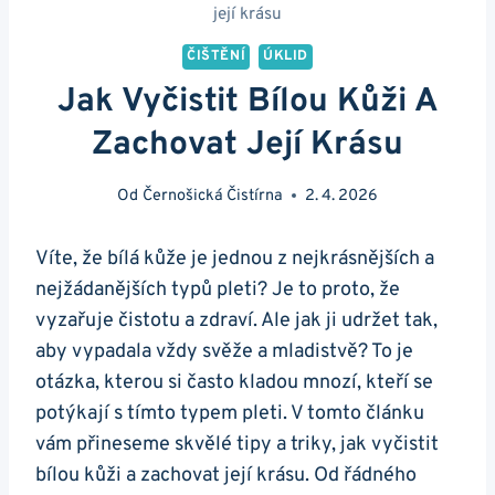
její krásu
ČIŠTĚNÍ
ÚKLID
Jak Vyčistit Bílou Kůži A
Zachovat Její Krásu
Od
Černošická Čistírna
2. 4. 2026
Víte, že bílá kůže je jednou z nejkrásnějších a
nejžádanějších typů pleti? Je to proto, že
vyzařuje čistotu a zdraví. Ale jak ji udržet tak,
aby vypadala vždy svěže a mladistvě? ​To je
⁢otázka, kterou si často kladou mnozí, kteří se
potýkají s tímto ⁣typem pleti. V tomto článku
vám přineseme skvělé tipy a triky,‌ jak ⁢vyčistit
bílou‍ kůži a zachovat její krásu. Od řádného