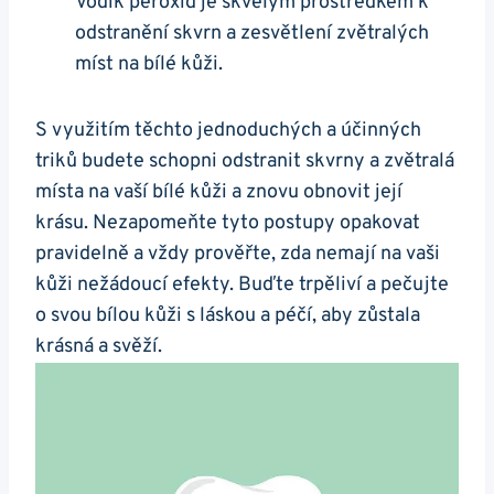
Vodík ​peroxid je ‍skvělým prostředkem k
odstranění skvrn​ a zesvětlení zvětralých
míst⁣ na⁤ bílé kůži.
S využitím těchto ​jednoduchých a účinných
triků budete schopni odstranit skvrny a zvětralá
místa na‌ vaší bílé kůži‍ a znovu obnovit její
krásu. Nezapomeňte tyto postupy ⁢opakovat
pravidelně a vždy‍ prověřte, zda nemají na vaši
kůži nežádoucí efekty. Buďte trpěliví a ​pečujte
o​ svou⁤ bílou‌ kůži s láskou a péčí,​ aby zůstala
krásná a svěží.