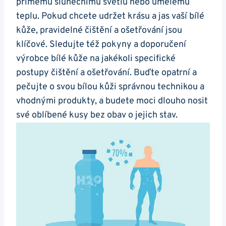
přímému slunečnímu světlu nebo umělému
teplu. ⁣Pokud chcete udržet krásu a jas vaší bílé
kůže, ⁤pravidelné čištění a ošetřování​ jsou
klíčové. Sledujte též pokyny a ​doporučení
výrobce bílé kůže na jakékoli specifické
postupy čištění a ošetřování.⁢ Buďte opatrní a‍
pečujte o svou bílou kůži správnou technikou a
vhodnými produkty, ‍a budete‍ moci dlouho ‍nosit
své oblíbené kusy bez obav o jejich stav.