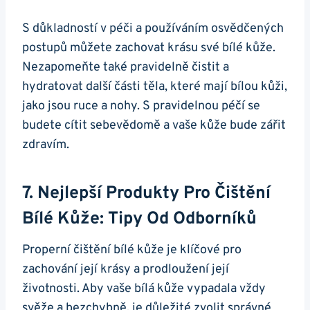
S důkladností v péči a používáním osvědčených
postupů můžete zachovat krásu⁣ své bílé kůže.
Nezapomeňte také pravidelně čistit a
hydratovat další části těla, které mají bílou kůži,
jako jsou ruce⁣ a nohy. S ‌pravidelnou ‌péčí se
budete cítit sebevědomě a vaše ‍kůže bude⁢ zářit
zdravím.
7. ​Nejlepší Produkty Pro Čištění
Bílé Kůže: Tipy Od Odborníků
Properní ⁤čištění bílé kůže je klíčové pro
zachování její krásy a prodloužení její‍
životnosti. Aby vaše bílá kůže vypadala vždy
svěže a bezchybně, je důležité zvolit správné