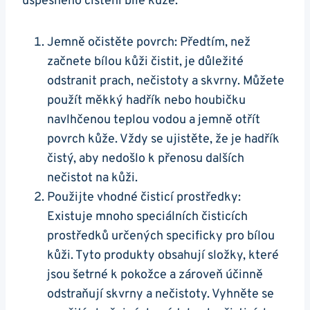
úspěšného ‍čištění bílé kůže.
Jemně očistěte povrch: Předtím, než
začnete bílou kůži čistit, je důležité
odstranit prach, nečistoty a⁤ skvrny. Můžete
použít‍ měkký hadřík nebo houbičku
navlhčenou teplou vodou a jemně otřít
povrch kůže. Vždy se ujistěte, že‍ je hadřík
čistý, aby nedošlo k přenosu dalších
nečistot‍ na kůži.
Použijte⁢ vhodné čisticí prostředky:
Existuje⁣ mnoho speciálních čisticích
prostředků‍ určených specificky pro bílou
kůži.‍ Tyto produkty obsahují složky, ⁣které‌
jsou šetrné k pokožce a zároveň účinně
odstraňují skvrny a nečistoty. Vyhněte se