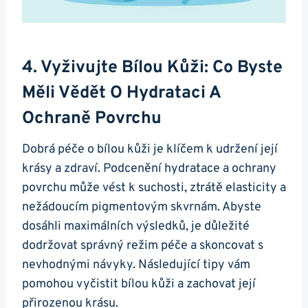
4. Vyživujte⁣ Bílou Kůži: Co⁢ Byste
Měli Vědět O Hydrataci‌ A
Ochraně Povrchu
Dobrá péče o bílou kůži je klíčem‍ k ⁣udržení její
krásy a zdraví. Podcenění hydratace a ochrany‌
povrchu ‍může vést k suchosti, ztrátě elasticity a
nežádoucím pigmentovým⁣ skvrnám. Abyste
dosáhli maximálních⁢ výsledků, je důležité
dodržovat správný​ režim péče a ⁤skoncovat‌ s
nevhodnými návyky. Následující ‌tipy vám
pomohou vyčistit ⁤bílou kůži a zachovat‌ její
přirozenou krásu.