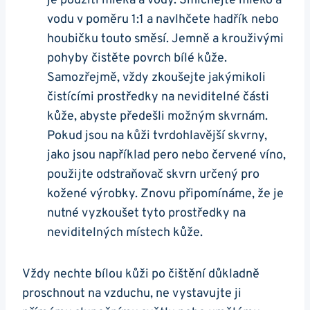
je použití mléka a vody. Smíchejte mléko a
vodu v poměru 1:1 a navlhčete hadřík nebo
houbičku touto směsí. Jemně ‍a krouživými
pohyby čistěte povrch⁤ bílé⁤ kůže.
Samozřejmě, vždy zkoušejte jakýmikoli
čistícími⁣ prostředky na neviditelné ⁢části
kůže, abyste předešli možným skvrnám.
Pokud jsou na kůži​ tvrdohlavější skvrny,
jako jsou například pero nebo červené víno,
použijte odstraňovač skvrn určený pro
kožené výrobky. Znovu připomínáme, že je
nutné vyzkoušet tyto prostředky na
neviditelných místech kůže.
Vždy nechte bílou kůži po‍ čištění důkladně
proschnout na vzduchu, ‍ne vystavujte ji