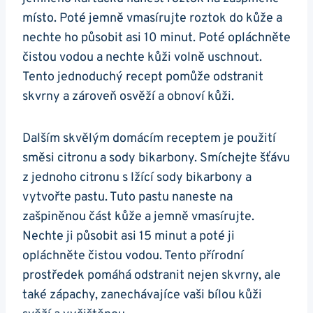
místo. Poté jemně vmasírujte roztok do kůže a
nechte ho působit ⁢asi 10 minut. Poté opláchněte
čistou vodou ‌a nechte ⁤kůži volně uschnout.
Tento jednoduchý recept pomůže odstranit
skvrny a zároveň osvěží a⁣ obnoví‌ kůži.​
Dalším skvělým domácím receptem je použití
směsi citronu‍ a​ sody bikarbony. Smíchejte šťávu
z jednoho citronu s lžící sody bikarbony a
vytvořte pastu. Tuto ‍pastu naneste na
zašpiněnou část ‍kůže a‍ jemně vmasírujte.
Nechte ji působit asi 15 minut a poté ji
opláchněte‍ čistou ⁣vodou. ‌Tento přírodní
prostředek‌ pomáhá odstranit nejen skvrny,⁢ ale
také zápachy, zanechávajíce vaši bílou kůži