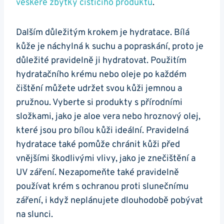
⁢veškeré zbytky čistícího produktu
.
Dalším důležitým krokem je ​hydratace. Bílá
kůže je náchylná k suchu⁤ a popraskání, proto‍ je
důležité pravidelně ji hydratovat. Použitím
hydratačního krému nebo oleje po každém
čištění můžete udržet svou kůži⁤ jemnou a ​
pružnou. Vyberte si produkty s přírodními
složkami, jako je aloe vera nebo hroznový olej,
které⁢ jsou pro bílou kůži ideální. Pravidelná
hydratace⁢ také pomůže ⁣chránit kůži před
vnějšími škodlivými vlivy, jako je znečištění ⁣a
UV⁢ záření. Nezapomeňte také pravidelně
používat krém s ochranou proti slunečnímu
záření, i‍ když neplánujete dlouhodobě pobývat
na slunci.