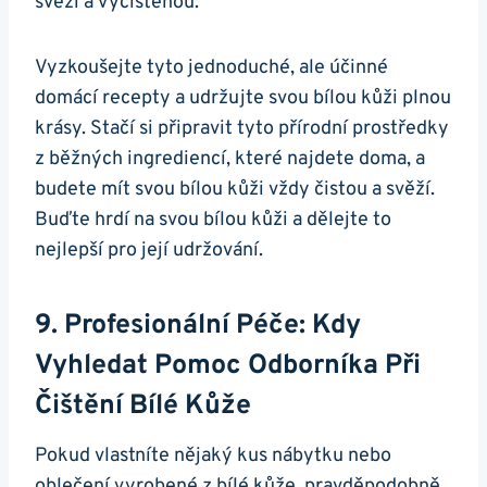
svěží a vyčištěnou.
Vyzkoušejte tyto jednoduché, ale​ účinné
domácí recepty a udržujte svou bílou kůži⁢ plnou
krásy. Stačí si připravit tyto přírodní prostředky⁣
z běžných ingrediencí, které najdete doma, a
budete mít svou bílou kůži vždy čistou a svěží.
Buďte ​hrdí na svou bílou kůži a dělejte to
nejlepší pro její udržování.
9. ‌Profesionální Péče: Kdy
Vyhledat Pomoc Odborníka Při
Čištění Bílé Kůže
Pokud vlastníte nějaký kus nábytku ‍nebo
oblečení vyrobené z bílé kůže, pravděpodobně