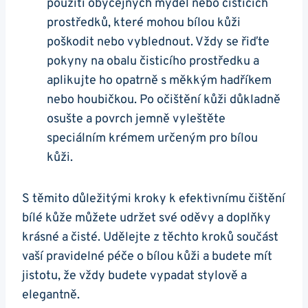
použití obyčejných mýdel nebo ‌čisticích
prostředků, které mohou bílou kůži
poškodit nebo vyblednout. Vždy se řiďte
pokyny⁢ na obalu čisticího prostředku‌ a
aplikujte ho opatrně s měkkým hadříkem
nebo houbičkou.⁣ Po očištění kůži‍ důkladně
osušte ⁢a povrch jemně vyleštěte
speciálním krémem určeným pro bílou
kůži.⁤
S těmito důležitými kroky k efektivnímu čištění
bílé kůže můžete udržet své oděvy a doplňky
krásné a čisté. Udělejte z těchto kroků součást
vaší pravidelné péče o bílou kůži a budete mít
jistotu, že vždy budete vypadat‌ stylově a
elegantně.