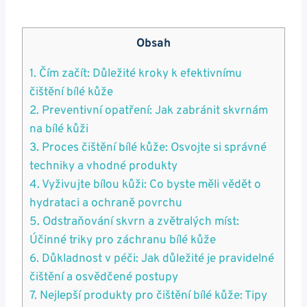
Obsah
1. Čím začít: Důležité kroky k efektivnímu
čištění bílé ⁤kůže
2. Preventivní opatření: Jak zabránit skvrnám
‍na bílé kůži
3. Proces čištění bílé kůže: Osvojte si správné
techniky a‍ vhodné ⁢produkty
4. Vyživujte⁣ bílou kůži: Co⁢ byste měli vědět o
hydrataci‌ a ochraně povrchu
5. Odstraňování skvrn a zvětralých míst:
Účinné triky⁢ pro záchranu bílé ⁤kůže
6. Důkladnost ⁣v péči: Jak důležité je pravidelné
čištění a osvědčené postupy
7. ​Nejlepší produkty pro čištění bílé kůže: Tipy