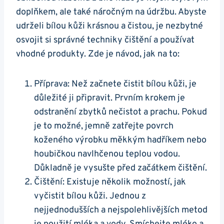
doplňkem, ale také náročným na údržbu. Abyste
udrželi bílou kůži krásnou a čistou, je ⁣nezbytné
osvojit si správné‍ techniky čištění a používat
vhodné produkty. Zde je návod, jak na to:
Příprava: Než začnete⁣ čistit bílou kůži, je
důležité ji připravit. Prvním krokem je‌
odstranění⁢ zbytků nečistot a prachu.‍ Pokud
je⁣ to možné, jemně⁢ zatřejte povrch
koženého⁣ výrobku měkkým hadříkem nebo
houbičkou navlhčenou teplou ‍vodou.
Důkladně ‍je vysušte před začátkem čištění.
Čištění: Existuje několik možností, jak
vyčistit ‍bílou kůži. Jednou z
nejjednodušších a nejspolehlivějších metod