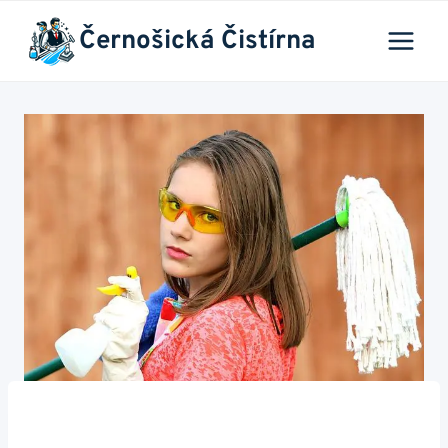
Přeskočit
Černošická Čistírna
na
obsah