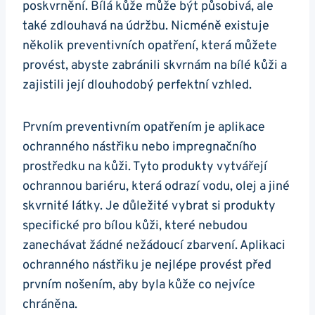
‌poskvrnění. Bílá kůže může být působivá, ‍ale
také zdlouhavá na ⁤údržbu. Nicméně existuje
několik preventivních opatření, která můžete
provést, abyste zabránili skvrnám na bílé kůži a
zajistili její ⁢dlouhodobý perfektní ‌vzhled.
Prvním preventivním opatřením je aplikace
ochranného‌ nástřiku nebo impregnačního
prostředku na kůži. Tyto produkty vytvářejí
ochrannou bariéru, která odrazí vodu, olej a jiné
skvrnité látky. Je důležité vybrat si produkty
specifické pro bílou kůži, které nebudou
zanechávat žádné nežádoucí zbarvení. ⁢Aplikaci
ochranného nástřiku je nejlépe⁤ provést před⁤
prvním nošením, aby byla kůže co​ nejvíce
chráněna.