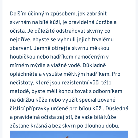
Dalším účinným způsobem, jak zabránit
skvrnám na bílé kůži, je​ pravidelná údržba a
očista. Je důležité​ odstraňovat skvrny co
nejdříve, abyste se vyhnuli jejich ⁤trvalému
zbarvení. Jemně otírejte​ skvrnu měkkou
houbičkou nebo hadříkem namočeným v
mírném mýdle a vlažné vodě. Důkladně
opláchněte a vysušte měkkým ​hadříkem. Pro
nečistoty, které jsou rezistentní ⁤vůči této
metodě, byste měli konzultovat s odborníkem
na údržbu kůže nebo využít specializované
čisticí ​přípravky určené pro bílou kůži. Důsledná
a pravidelná očista⁣ zajistí, že ‍vaše⁣ bílá kůže
zůstane krásná a bez skvrn po ⁤dlouhou dobu.