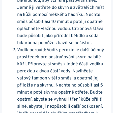
‌bikarbonou, aby vznikla pastovitá směs.
Jemně ji vetřete do skvrn a zvětralých míst
na kůži pomocí měkkého hadříku. Nechte
směs působit asi 10 minut a⁤ poté ji opatrně
opláchněte vlažnou vodou. Citronová šťáva
bude působit jako přírodní bělidlo a soda
bikarbona pomůže zbavit ‍se nečistot.
Vodík peroxid: Vodík peroxid je další účinný
prostředek pro odstraňování ‌skvrn na bílé
kůži. Připravte si směs z jedné části vodíku
peroxidu a dvou částí ‍vody. Navlhčete
vatový ⁤tampon v této směsi a opatrně jej
přiložte na skvrnu. Nechte ho⁣ působit asi 5
minut a poté skvrnu opatrně otřete. Buďte
opatrní,⁢ abyste se vyhnuli tření kůže příliš
silně, abyste⁢ ji nezpůsobili další poškození.⁣