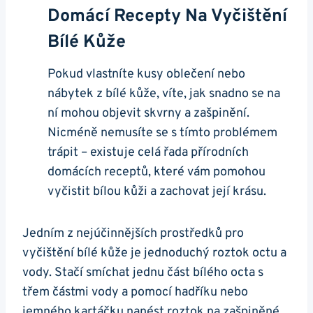
Domácí Recepty Na Vyčištění
Bílé Kůže
Pokud vlastníte kusy oblečení nebo
nábytek z bílé kůže, víte, jak snadno se na
‌ní mohou objevit skvrny a zašpinění.
Nicméně nemusíte se s tímto problémem
trápit – existuje celá řada⁣ přírodních
domácích receptů, ‌které vám pomohou
vyčistit bílou kůži a zachovat její krásu.
Jedním z nejúčinnějších prostředků pro
vyčištění​ bílé⁣ kůže je jednoduchý roztok octu⁢ a
vody. ‍Stačí smíchat jednu část ⁢bílého octa s⁤
třem částmi vody a pomocí hadříku nebo
jemného kartáčku nanést roztok na zašpiněné