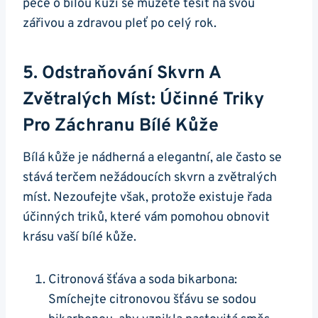
péče o⁣ bílou kůži se můžete těšit na svou
zářivou a‌ zdravou pleť po celý rok.
5. Odstraňování Skvrn A
Zvětralých Míst: Účinné Triky⁢
Pro Záchranu Bílé ⁤kůže
Bílá ​kůže je ​nádherná a elegantní, ale často se
stává terčem nežádoucích skvrn a zvětralých
míst. Nezoufejte však, protože existuje řada ​
účinných triků, ⁣které vám pomohou obnovit
krásu vaší bílé kůže.
Citronová šťáva ⁢a soda bikarbona:
Smíchejte‍ citronovou šťávu se sodou