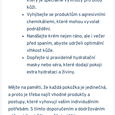
který je‍ speciálně vyvinutý pro‍ bílou
⁤kůži.
Vyhýbejte se produktům s agresivními
chemikáliemi, které ⁤mohou vyvolat
podráždění.
Nanášejte krém nejen ráno, ale i večer
před⁣ spaním,⁤ abyste udrželi optimální
vlhkost kůže.
Dopřejte si pravidelně hydratační
masky nebo séra, které dodají ​pokoji
extra⁤ hydrataci a živiny.
Mějte na paměti, že každá pokožka⁢ je ‍jedinečná,
a proto je třeba najít ​vhodné produkty a
postupy, které vyhovují vašim individuálním
potřebám. S tímto doporučením‍ a dodržováním