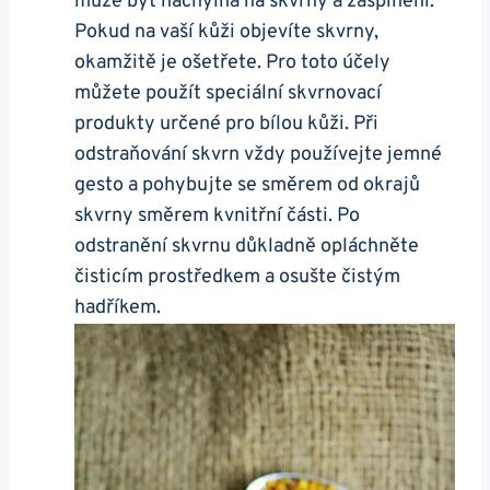
může být​ náchylná na​ skvrny a zašpinění.
Pokud na⁤ vaší kůži objevíte skvrny,
okamžitě je ošetřete. Pro toto účely
můžete použít speciální skvrnovací
produkty ​určené pro bílou kůži. Při
odstraňování skvrn‌ vždy používejte jemné
gesto a pohybujte⁣ se směrem od okrajů
skvrny ‍směrem kvnitřní části. Po
odstranění skvrnu ‌důkladně opláchněte
‍čisticím prostředkem a osušte čistým
hadříkem.