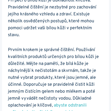
Při péči o bílou kůži je důkladnost klíčová.
Pravidelné čištění je nezbytné pro zachování
jejího krásného vzhledu a zdraví. Existuje
několik osvědčených postupů, které mohou
pomoci udržet vaši ‌bílou kůži v⁣ perfektním
stavu.
Prvním⁢ krokem je správné čištění. Používání
kvalitních produktů ​určených pro bílou kůži je
důležité. Mějte na paměti, že bílá kůže je
náchylnější‌ k nečistotám a skvrnám, takže je
nutné vybrat produkty, které jsou jemné, ale
účinné. Doporučuje se pravidelně ⁣čistit ‍kůži
jemným čistícím‍ gelem nebo mlékem a poté
jemně vyvádět nečistoty vodou. Důkladné
oplachování je klíčové,
abyste odstranili