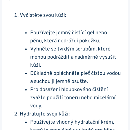
Vyčistěte svou kůži:
Používejte jemný čistící gel nebo
pěnu, ‌která nedráždí​ pokožku.
Vyhněte se​ tvrdým scrubům, které
mohou podráždit a nadměrně vysušit
kůži.
Důkladně ​opláchněte pleť čistou vodou
a ‍suchou ji jemně osušte.
Pro dosažení hloubkového čištění
zvažte použití ‍toneru nebo micelární
vody.
Hydratujte⁣ svoji kůži:
Používejte vhodný hydratační⁤ krém,