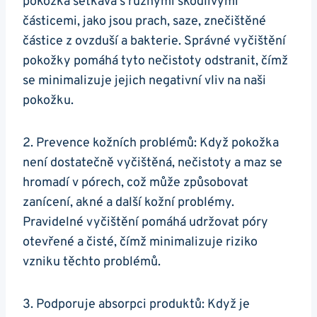
pokožka setkává​ s různými​ škodlivými
částicemi,⁣ jako jsou prach, saze, znečištěné​
částice z ovzduší a ⁣bakterie. Správné‌ vyčištění
⁢pokožky pomáhá ⁢tyto⁤ nečistoty⁣ odstranit,⁣ čímž
se minimalizuje jejich negativní vliv na naši
pokožku.
2. Prevence kožních problémů: Když pokožka‌
není dostatečně vyčištěná, nečistoty a maz se
hromadí v pórech, což ​může​ způsobovat
zanícení,⁢ akné a další kožní problémy.
Pravidelné vyčištění pomáhá udržovat póry
otevřené ⁣a‍ čisté, čímž minimalizuje riziko‍
vzniku​ těchto problémů.
3. Podporuje absorpci ⁣produktů: Když⁤ je