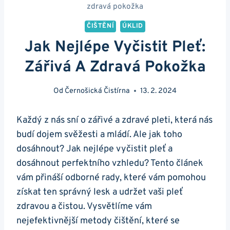
zdravá pokožka
ČIŠTĚNÍ
ÚKLID
Jak Nejlépe Vyčistit Pleť:
Zářivá A Zdravá Pokožka
Od
Černošická Čistírna
13. 2. 2024
Každý z‌ nás sní o zářivé a zdravé pleti,‍ která nás
budí ‍dojem svěžesti a mládí. Ale jak toho
dosáhnout? Jak nejlépe vyčistit pleť a
dosáhnout perfektního vzhledu? Tento​ článek
vám⁤ přináší odborné rady, které vám pomohou
získat ten správný ⁢lesk⁣ a ⁢udržet vaši pleť​
zdravou​ a ⁢čistou. Vysvětlíme vám
nejefektivnější metody čištění, které se