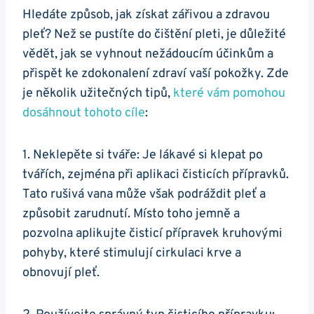
Hledáte způsob, jak získat zářivou a zdravou
pleť? Než se⁢ pustíte do ⁤čištění pleti, je ​důležité
vědět, jak se vyhnout‌ nežádoucím účinkům a
přispět ke zdokonalení‌ zdraví vaší⁢ pokožky. ​Zde
je ⁤několik užitečných tipů,
které vám pomohou⁤
dosáhnout tohoto cíle
:
1. Neklepěte si ​tváře: Je lákavé si klepat po
tvářích, zejména ‍při ​aplikaci čisticích⁤ přípravků.
Tato ​rušivá vana může však podráždit pleť a
způsobit zarudnutí. Místo toho jemně ⁣a
pozvolna aplikujte čisticí přípravek ⁢kruhovými
pohyby, ⁣které stimulují cirkulaci ‌krve a
obnovují pleť.