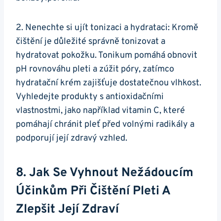
2. Nenechte si ujít tonizaci a​ hydrataci: Kromě
čištění je důležité správně tonizovat a‍
hydratovat pokožku. Tonikum⁣ pomáhá obnovit
pH ‍rovnováhu pleti ‍a zúžit póry,⁤ zatímco ​
hydratační ⁤krém ‌zajišťuje dostatečnou vlhkost.
Vyhledejte produkty⁣ s⁣ antioxidačními
vlastnostmi,⁢ jako například vitamin⁤ C, které
pomáhají ⁤chránit pleť ‍před ​volnými ‍radikály‍ a
podporují její zdravý vzhled.
8. Jak Se ‍vyhnout Nežádoucím⁢
Účinkům ⁢při Čištění ⁣pleti A
Zlepšit ‍její Zdraví