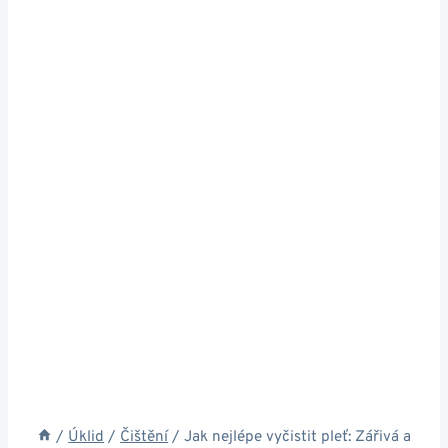
/
Úklid
/
Čištění
/
Jak nejlépe vyčistit pleť: Zářivá a