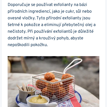
Doporučuje ​se používat exfolianty na bázi
přírodních​ ingrediencí,‍ jako je cukr, sůl nebo
ovesné vločky. Tyto přírodní ‍exfolianty ‌jsou⁢
šetrné k ⁤pokožce ‌a ​eliminují přebytečný​ olej a
nečistoty.⁤ Při​ používání exfoliantů ‍je důležité
dodržet mírný a​ krouživý pohyb, abyste
‍nepoškodili pokožku.