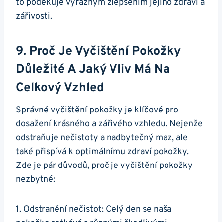
to poděkuje výrazným zlepšením jejího ‍zdraví a
zářivosti.
9. Proč Je Vyčištění Pokožky
Důležité A Jaký Vliv Má Na
Celkový​ Vzhled
Správné ⁣vyčištění pokožky je klíčové pro‍
dosažení krásného a zářivého vzhledu. Nejenže
odstraňuje nečistoty a nadbytečný​ maz, ale
⁣také přispívá k optimálnímu zdraví pokožky.
Zde je ​pár důvodů, proč je vyčištění pokožky
⁢nezbytné:
1. Odstranění ⁤nečistot: Celý​ den‌ se naša