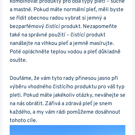
kombinovat produkty pro oba typy pleti – ​suché
a mastné. Pokud máte ‍normální pleť, měli byste
se řídit obecnou radou⁣ vybrat si jemný a
‌bezparfémový čistící produkt. Nezapomeňte
také na správné použití – čistící ​produkt
nanášejte na vlhkou pleť a jemně⁢ masírujte.
⁤Poté opláchněte⁢ teplou vodou ‌a pleť důkladně
osušte.
Doufáme, že‍ vám tyto rady přinesou jasno ‌při
výběru vhodného čistícího produktu pro váš ​typ
pleti. Pokud máte jakékoliv ⁢otázky, neváhejte‌ se‍
na‌ nás obrátit. ⁢Zářivá a zdravá pleť je snem
každého, a my vám rádi pomůžeme dosáhnout
tohoto cíle.