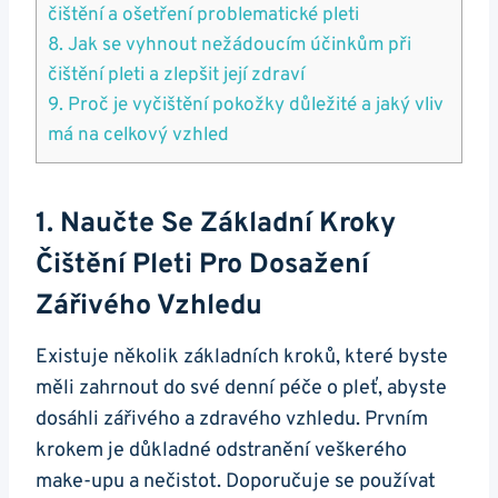
čištění a ošetření problematické⁤ pleti
8. Jak se ‍vyhnout nežádoucím⁢ účinkům ⁢při
čištění ⁣pleti a zlepšit ‍její zdraví
9. Proč je vyčištění pokožky důležité a jaký vliv
má na celkový​ vzhled
1. Naučte⁢ Se⁣ Základní Kroky⁢
Čištění⁤ Pleti⁢ Pro Dosažení
Zářivého Vzhledu
Existuje několik ⁢základních‍ kroků, které byste ​
měli zahrnout do své denní péče o ⁢pleť, abyste
‍dosáhli ​zářivého a zdravého‍ vzhledu. Prvním ​
krokem je důkladné odstranění veškerého
make-upu a nečistot.‍ Doporučuje⁤ se‌ používat