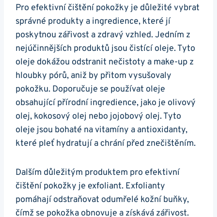
Pro​ efektivní čištění pokožky je důležité vybrat⁢
správné⁢ produkty a ingredience, které jí
poskytnou‌ zářivost a zdravý vzhled. Jedním z
⁤nejúčinnějších produktů jsou čistící oleje. Tyto⁢
oleje dokážou ‍odstranit nečistoty a make-up z
hloubky pórů, aniž by přitom vysušovaly
‍pokožku. Doporučuje se používat​ oleje
obsahující přírodní ingredience, ‌jako ⁤je ‌olivový‍
olej, kokosový olej nebo jojobový ‍olej. Tyto
‌oleje jsou bohaté na vitamíny a antioxidanty, ​
které pleť ⁤hydratují‍ a chrání ​před znečištěním.
Dalším ‌důležitým produktem pro‍ efektivní
čištění pokožky je ⁤exfoliant. Exfolianty⁤
pomáhají odstraňovat odumřelé kožní buňky,
čímž se pokožka obnovuje⁢ a získává zářivost.