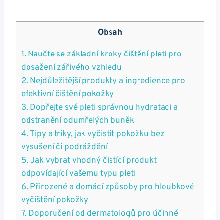
Obsah
1. Naučte⁢ se⁣ základní kroky⁢ čištění⁤ pleti⁢ pro
dosažení zářivého vzhledu
2. ⁤Nejdůležitější produkty a ingredience pro
efektivní čištění‍ pokožky
3. Dopřejte své ⁤pleti správnou​ hydrataci a
odstranění‌ odumřelých buněk
4. Tipy a triky, jak ⁤vyčistit ‍pokožku bez
⁣vysušení či podráždění
5. Jak⁣ vybrat vhodný čistící ‌produkt‌
odpovídající vašemu typu pleti
6. Přirozené a domácí⁢ způsoby pro hloubkové
vyčištění pokožky
7. Doporučení od dermatologů ⁤pro účinné