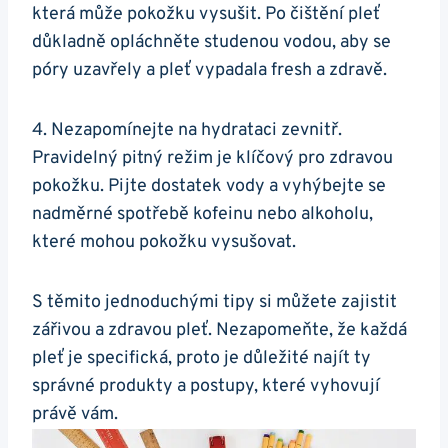
která ⁣může pokožku vysušit. Po čištění pleť
důkladně opláchněte ⁤studenou vodou, aby se ​
póry uzavřely a pleť vypadala​ fresh a‌ zdravě.
4. Nezapomínejte na ‍hydrataci zevnitř.
Pravidelný pitný režim je klíčový pro zdravou
pokožku. Pijte⁤ dostatek ​vody a vyhýbejte ⁣se
⁤nadměrné spotřebě kofeinu nebo ⁢alkoholu,​
které mohou pokožku vysušovat.
S těmito jednoduchými tipy si můžete zajistit
zářivou a zdravou ⁢pleť. Nezapomeňte,​ že každá
pleť je specifická, ‌proto je důležité ‍najít‌ ty
správné⁣ produkty a postupy, které vyhovují
⁣právě vám.