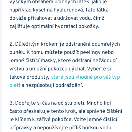
vysokým⁤ obsahem účinných látek, jako je
například ⁤kyselina hyaluronová. Tato látka
dokáže‌ přitahovat a udržovat vodu, ⁤čímž
zajišťuje optimální hydrataci pokožky.
2. Důležitým‌ krokem je odstranění⁢ odumřelých⁢
buněk.‍ K ‍tomu můžete použít peelingy nebo
⁤jemné čistící masky, které odstraní ⁢nežádoucí
⁣vrstvu a umožní pokožce dýchat. Vyberte si
takové produkty,​
které jsou ‍vhodné pro‍ váš typ⁢
pleti
a nezpůsobují podráždění.
3. Dopřejte si čas na očistu pleti. Mnoho lidí
často přeskakuje tento ⁣krok, ale⁣ správné čištění
je klíčem k zářivé ⁤pokožce. Volte​ jemné čisticí
přípravky a nepoužívejte ⁣příliš ⁢horkou vodu,