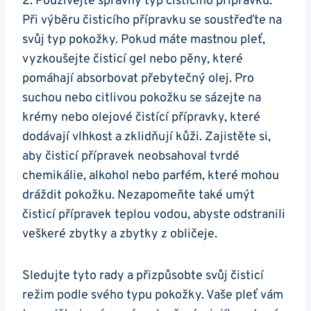
2. ⁢Používejte správný typ čisticího přípravku:
‌Při výběru čisticího přípravku ⁤se⁢ soustřeďte na
svůj ‌typ⁣ pokožky. Pokud máte⁣ mastnou pleť, ​
vyzkoušejte čisticí gel nebo pěny, které
pomáhají absorbovat přebytečný olej. ⁣Pro
suchou nebo ⁤citlivou pokožku se sázejte ​na​
krémy nebo olejové čistící ‌přípravky, ⁤které
⁣dodávají vlhkost a⁢ zklidňují kůži. Zajistěte si,
aby čisticí ⁣přípravek neobsahoval tvrdé
chemikálie, ⁣alkohol nebo parfém, které mohou
dráždit pokožku. Nezapomeňte také umýt
‌čisticí přípravek teplou⁣ vodou, abyste odstranili
‌veškeré ​zbytky a zbytky z obličeje.
Sledujte tyto rady a​ přizpůsobte svůj ‌čisticí
režim podle svého typu pokožky. Vaše pleť vám