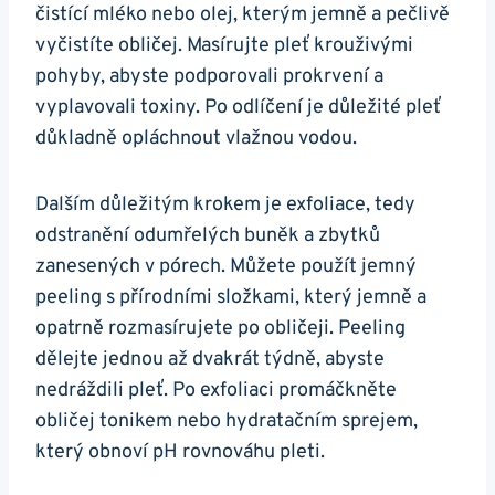
čistící‌ mléko nebo olej, kterým jemně a pečlivě
vyčistíte ​obličej. Masírujte pleť krouživými
pohyby, ‍abyste podporovali prokrvení a
vyplavovali toxiny. Po odlíčení⁤ je⁣ důležité pleť
důkladně​ opláchnout vlažnou vodou.
Dalším důležitým krokem je exfoliace, ⁢tedy
odstranění odumřelých buněk a zbytků
zanesených v pórech. Můžete použít jemný
peeling s přírodními složkami, který jemně a‌
opatrně rozmasírujete po obličeji. Peeling
dělejte jednou až dvakrát‍ týdně, ⁣abyste
nedráždili ⁢pleť.​ Po​ exfoliaci promáčkněte ​
obličej tonikem nebo hydratačním sprejem,​
který obnoví pH rovnováhu pleti.