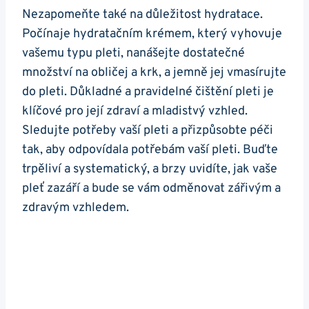
Nezapomeňte ⁤také na důležitost hydratace.
Počínaje hydratačním​ krémem, ⁤který vyhovuje
vašemu typu​ pleti, nanášejte dostatečné
množství​ na obličej a ⁢krk, a jemně jej vmasírujte
do pleti. Důkladné‍ a pravidelné čištění pleti je​
klíčové pro její zdraví ‍a mladistvý vzhled.
Sledujte potřeby ⁢vaší pleti a ⁢přizpůsobte péči⁣
tak, ⁢aby odpovídala potřebám vaší​ pleti. ⁣Buďte
⁣trpěliví a systematický, a brzy uvidíte, jak ‍vaše
pleť zazáří a bude se vám odměnovat⁤ zářivým a
zdravým vzhledem.