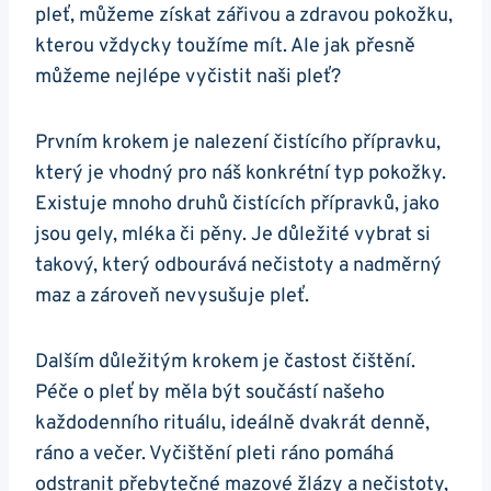
pleť, můžeme získat zářivou‍ a zdravou pokožku,
kterou vždycky toužíme mít. Ale‌ jak přesně
můžeme nejlépe vyčistit naši pleť?
Prvním krokem je nalezení‌ čistícího přípravku,
který je vhodný pro náš konkrétní typ pokožky.
⁢Existuje mnoho⁢ druhů čistících ‌přípravků, jako
jsou⁢ gely,‌ mléka či pěny. Je⁤ důležité vybrat si
takový, který odbourává nečistoty a nadměrný⁤
maz⁢ a zároveň nevysušuje pleť.
Dalším důležitým krokem je⁤ častost ‍čištění.‍
Péče⁣ o pleť by⁢ měla být součástí našeho
‍každodenního rituálu, ‍ideálně dvakrát denně,
ráno a večer. ‌Vyčištění pleti ráno pomáhá
odstranit přebytečné mazové žlázy⁢ a​ nečistoty,