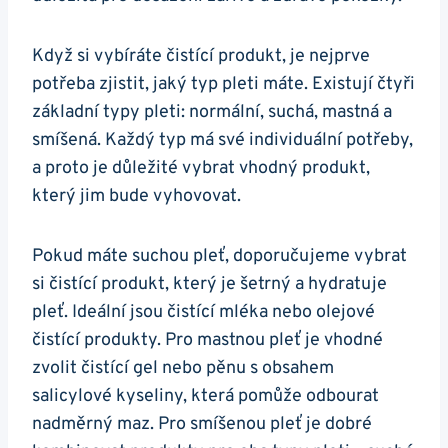
Když si vybíráte‌ čistící produkt, je ​nejprve
potřeba zjistit, jaký typ⁤ pleti máte. Existují ⁤čtyři
základní ‍typy pleti:‍ normální, suchá, mastná ⁤a‍
smíšená. Každý‌ typ ​má své individuální potřeby,
a ⁤proto je důležité vybrat vhodný⁢ produkt,
‍který jim bude vyhovovat.
Pokud máte ​suchou pleť, doporučujeme vybrat
si čistící produkt, který je ⁣šetrný a⁢ hydratuje
pleť. Ideální ‌jsou ⁢čistící mléka ‍nebo olejové
čistící produkty. Pro mastnou⁢ pleť ‍je‌ vhodné
zvolit⁤ čistící⁢ gel⁢ nebo pěnu ⁤s obsahem
salicylové kyseliny,​ která pomůže odbourat‌
nadměrný maz. Pro ‍smíšenou pleť je dobré