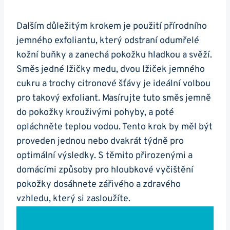
Dalším⁢ důležitým⁢ krokem ⁤je použití přírodního⁤
jemného exfoliantu, který odstraní odumřelé
⁢kožní buňky‍ a zanechá pokožku hladkou ​a svěží.
Směs jedné lžičky medu, dvou lžiček‍ jemného
cukru a trochy‌ citronové šťávy je ideální volbou
pro takový exfoliant. Masírujte tuto směs jemně
do pokožky krouživými pohyby, a poté
⁣opláchněte teplou vodou. Tento​ krok by měl být
proveden jednou nebo dvakrát ‌týdně pro
optimální výsledky. S těmito ‌přirozenými a
domácími ⁣způsoby pro hloubkové vyčištění
⁢pokožky ‍dosáhnete zářivého a ⁣zdravého⁤
vzhledu, který si ⁤zasloužíte.