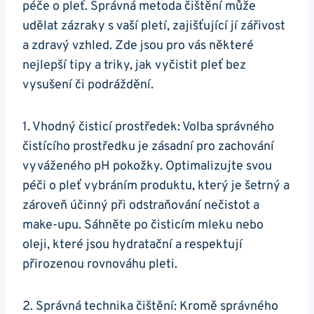
péče o pleť. Správná metoda ⁤čištění může
‌udělat zázraky s vaší pletí, ‍zajišťující jí zářivost
a zdravý vzhled. Zde jsou pro vás‍ některé
nejlepší tipy a triky, jak vyčistit pleť bez
vysušení či podráždění.
1. Vhodný čisticí prostředek: ⁢Volba správného
čistícího‍ prostředku je zásadní pro zachování
vyváženého pH pokožky. Optimalizujte⁢ svou
⁤péči‌ o pleť⁤ vybráním‌ produktu, který je‌ šetrný a
zároveň ‍účinný při odstraňování nečistot⁣ a
make-upu. Sáhněte po ⁤čisticím mleku⁢ nebo
‌oleji, ‌které ⁤jsou hydratační a​ respektují
⁢přirozenou rovnováhu pleti.⁢
2. Správná⁢ technika čištění: Kromě⁤ správného