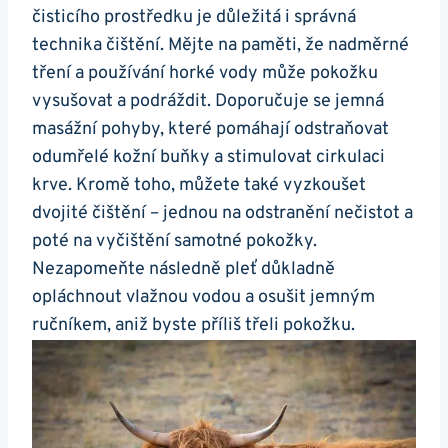
čisticího prostředku ⁤je důležitá i správná
technika čištění. Mějte⁣ na paměti, že nadměrné
tření a používání horké ⁢vody může pokožku‌
vysušovat a podráždit. Doporučuje‌ se jemná
masážní pohyby, které ⁣pomáhají odstraňovat
odumřelé kožní ‌buňky a stimulovat cirkulaci
krve.‍ Kromě toho, můžete také vyzkoušet
dvojité čištění⁣ – jednou na odstranění nečistot a
poté na ‍vyčištění samotné pokožky.
Nezapomeňte následně pleť důkladně⁢
opláchnout vlažnou‍ vodou a osušit jemným
ručníkem, aniž byste příliš​ třeli pokožku.