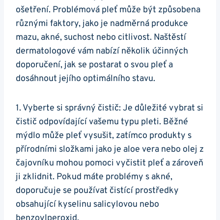
⁤ošetření. Problémová pleť‌ může být způsobena⁢
různými faktory, jako je ⁤nadměrná produkce
mazu, akné, suchost⁢ nebo citlivost. Naštěstí⁤
dermatologové vám nabízí několik účinných
doporučení, jak se postarat o svou pleť‍ a
dosáhnout jejího optimálního stavu.
1. Vyberte ‌si ⁢správný čistič: Je důležité vybrat si​
čistič odpovídající vašemu typu pleti. Běžné⁢
mýdlo může pleť vysušit, ​zatímco ⁣produkty s⁣
přírodními složkami jako je aloe vera nebo olej z
čajovníku mohou pomoci ​vyčistit pleť a zároveň
ji zklidnit.⁤ Pokud ​máte problémy‌ s akné,
doporučuje se používat čistící prostředky
obsahující kyselinu⁤ salicylovou‌ nebo
benzoylperoxid.