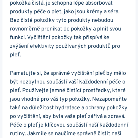
pokožka čistá, je ​schopna lépe ​absorbovat ​
produkty péče ​o pleť, jako ‍jsou krémy a⁢ séra.
Bez čisté‌ pokožky tyto produkty nebudou ​
rovnoměrně pronikat do pokožky a plnit svou
funkci. ‍Vyčištění ​pokožky tak přispívá ke
zvýšení efektivity používaných produktů pro
⁢pleť.
Pamatujte si, že správné vyčištění pleť⁤ by mělo
být ​nezbytnou součástí​ vaší každodenní péče o
pleť.‍ Používejte jemné čistící prostředky, které
jsou vhodné ​pro ⁢váš typ pokožky. ⁤Nezapomeňte
⁤také ‌na důležitost hydratace a⁢ ochrany pokožky
po vyčištění, aby byla vaše pleť ⁤zářivá a zdravá.
Péče o⁣ pleť je klíčovou součástí naší​ každodenní
rutiny.​ Jakmile se naučíme správně ⁤čistit⁤ naši