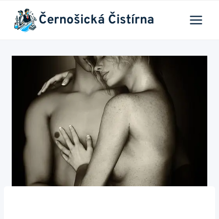
Přeskočit
Černošická Čistírna
na
obsah