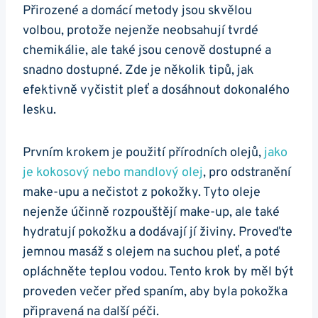
Přirozené ⁣a ‌domácí⁢ metody‌ jsou skvělou
volbou, protože nejenže neobsahují⁤ tvrdé
chemikálie, ale také jsou cenově dostupné​ a
snadno dostupné. Zde je‍ několik tipů, jak
⁢efektivně vyčistit​ pleť a dosáhnout ​dokonalého
lesku.
Prvním krokem je použití přírodních ⁢olejů,
jako
je​ kokosový⁣ nebo mandlový olej
, pro odstranění ​
make-upu a nečistot z​ pokožky.​ Tyto oleje
nejenže účinně rozpouštějí⁣ make-up,‌ ale ​také
hydratují pokožku a dodávají ⁤jí živiny. Proveďte‌
jemnou masáž s olejem na suchou pleť, ⁤a poté
opláchněte teplou vodou. ‌Tento ⁢krok by měl být
proveden večer před⁣ spaním,‌ aby byla pokožka
připravená na ⁢další péči.