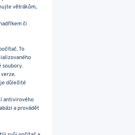
nujte ‍větrákům,
 hadříkem či
počítač. To
cializovaného
é soubory.
 verze.
je důležité
í antivirového
bázi a ⁤provádět
li svůj počítač a