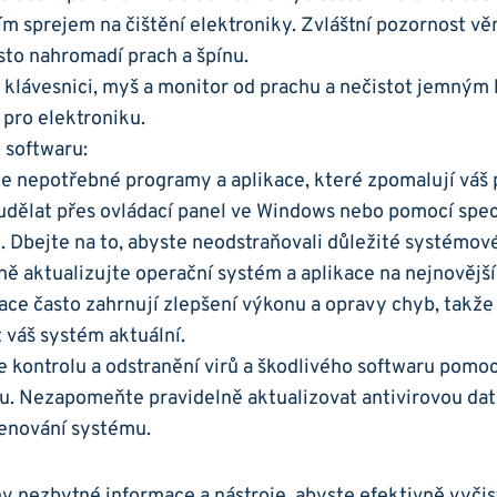
ím sprejem na čištění ‌elektroniky. Zvláštní pozornost vě
sto nahromadí prach‌ a špínu.
 klávesnici, myš a‍ monitor od prachu a nečistot jemným
 pro elektroniku.
 softwaru:
e nepotřebné programy a aplikace, které zpomalují váš‍ 
dělat‌ přes ovládací panel ve​ Windows nebo pomocí spe
. Dbejte na to, abyste​ neodstraňovali důležité systémov
ně aktualizujte operační systém a aplikace na nejnovější
ace často zahrnují zlepšení výkonu a opravy chyb, takže 
 váš systém aktuální.
 kontrolu a odstranění ⁢virů a škodlivého softwaru pomoc
. Nezapomeňte pravidelně ‌aktualizovat antivirovou data
enování ​systému.
 nezbytné informace a nástroje,⁢ abyste ⁢efektivně vyčisti