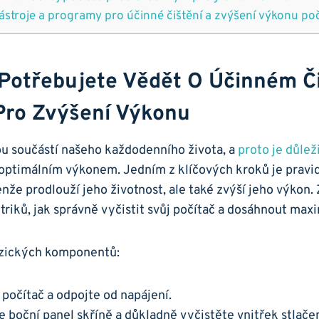
stroje a programy ‍pro účinné čištění a zvýšení výkonu po
o Potřebujete Vědět ‌o Účinném Č
Pro Zvýšení Výkonu
ou součástí našeho každodenního života, a
proto je ⁤důle
optimálním výkonem. ⁣Jedním z klíčových kroků ⁣je pravid
enže​ prodlouží jeho životnost, ale také zvýší jeho ⁤výkon.
 triků, jak správně vyčistit svůj ‌počítač a dosáhnout ma
yzických komponentů:
počítač a odpojte od ‌napájení.
 boční panel skříně a důkladně ⁤vyčistěte vnitřek stla