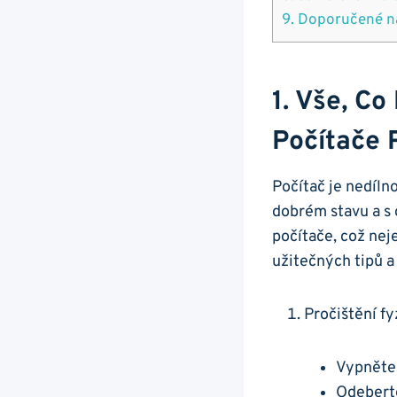
9. Doporučené ná
1.⁣ Vše, C
Počítače 
Počítač je nedíln
dobrém stavu a s 
počítače,​ což nej
užitečných tipů⁣ a
Pročištění f
Vypněte 
Odeberte