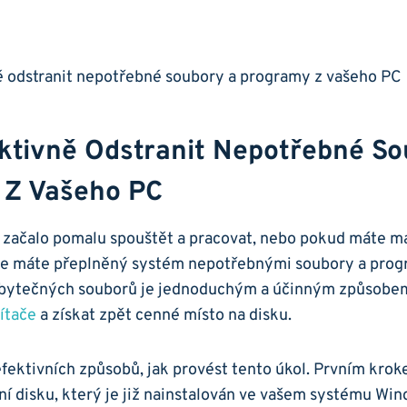
ektivně Odstranit Nepotřebné ⁤s
 Z Vašeho PC
 začalo pomalu spouštět a pracovat, nebo pokud máte má
 že máte přeplněný systém nepotřebnými soubory​ a prog
 zbytečných souborů je jednoduchým a účinným způsobe
ítače
⁣a získat zpět cenné místo na disku.
efektivních způsobů, jak⁤ provést tento úkol. Prvním krok
ění disku, který je již‍ nainstalován ve vašem​ systému Wi