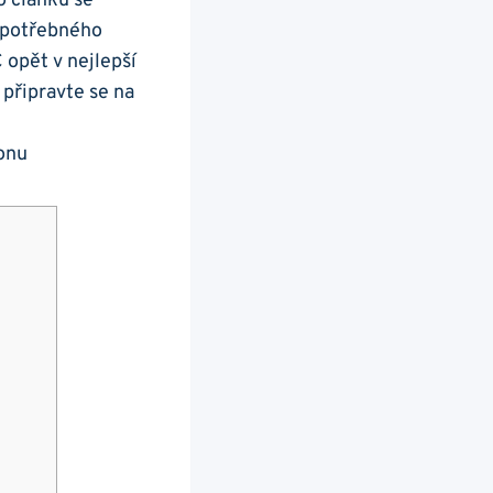
o článku se
nepotřebného
 opět v nejlepší
 připravte‌ se na