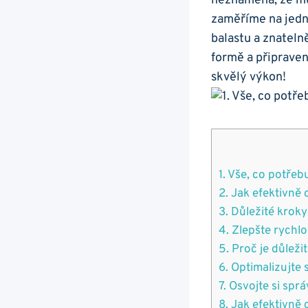
neznamená, že mu
zaměříme na jedno
balastu⁢ a znatel
formě a připravené
skvělý výkon!
1.⁣ Vše, co potře
2. Jak efektivně
3. ⁢Důležité krok
4. Zlepšte rychl
5. Proč je důleži
6. Optimalizujte 
7. Osvojte si sp
8. Jak efektivně