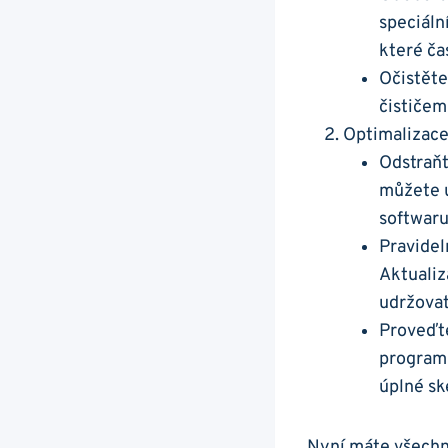
speciáln
které ča
Očistěte
čističem
Optimalizace
Odstraňt
můžete u
softwaru
Pravidel
Aktualiz
udržovat
Proveďte
programu
úplné sk
Nyní máte všechny