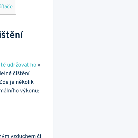
čítače
ištění
žité udržovat ho
v⁢
elné čištění
 Zde je několik
ximálního výkonu:
čeným vzduchem či