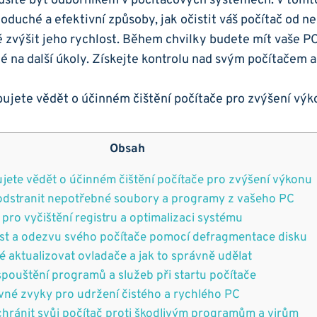
síte být odborníkem‍ v počítačových systémech.⁤ V tomt
duché a efektivní způsoby, jak očistit ‍váš počítač od 
ně zvýšit ⁤jeho rychlost. Během chvilky budete mít vaše PC
 ‍na další úkoly. ‍Získejte ⁢kontrolu nad svým‌ počítačem a
Obsah
bujete vědět ‌o účinném čištění počítače pro zvýšení výkonu
 odstranit nepotřebné ⁤soubory a programy z vašeho PC
y pro vyčištění registru a ‌optimalizaci systému
ost a⁤ odezvu svého počítače pomocí defragmentace ⁤disku
té aktualizovat ovladače a jak to správně udělat
spouštění ⁤programů a ‍služeb při startu počítače
rávné zvyky pro udržení čistého a rychlého PC
 chránit svůj počítač proti škodlivým programům a virům