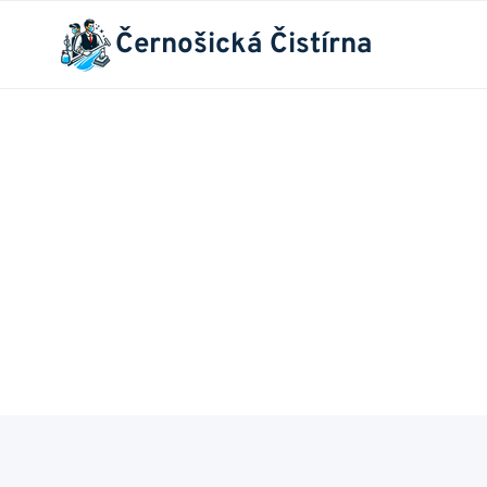
Přeskočit
Černošická Čistírna
na
obsah