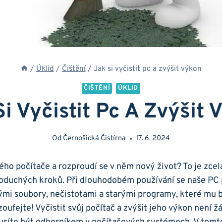
/
Úklid
/
Čištění
/
Jak si vyčistit pc a zvýšit výkon
ČIŠTĚNÍ
ÚKLID
Si Vyčistit Pc A Zvýšit 
Od
Černošická Čistírna
17. 6. 2024
ého počítače a rozproudí se v něm nový život? To je zcel
oduchých kroků. Při dlouhodobém používání se naše PC
ými soubory, nečistotami a starými programy, které mu b
zoufejte! Vyčistit svůj počítač a zvýšit jeho výkon není žá