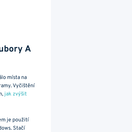
oubory A
lo místa na
ramy. Vyčištění
m,
jak zvýšit
em je použití
ndows. Stačí