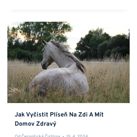
Jak Vyčistit Plíseň Na Zdi A Mít
Domov Zdravý
Od
Černošická Čistírna
15. 4. 2024