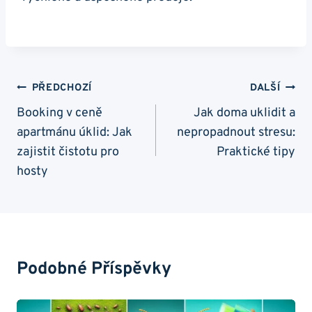
Navigace
PŘEDCHOZÍ
DALŠÍ
Pro
Booking v ceně
Jak doma uklidit a
apartmánu úklid: Jak
nepropadnout stresu:
Příspěvek
zajistit čistotu pro
Praktické tipy
hosty
Podobné Příspěvky