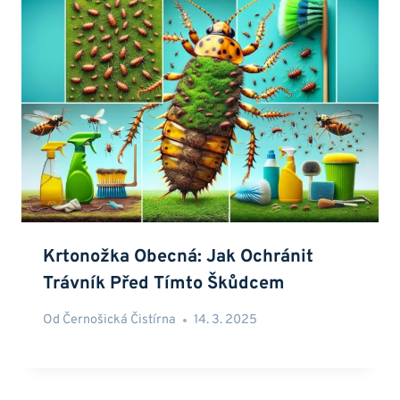
Krtonožka Obecná: Jak Ochránit
Trávník Před Tímto Škůdcem
Od
Černošická Čistírna
14. 3. 2025