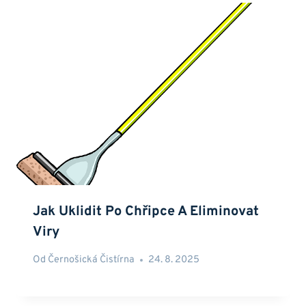
Jak Uklidit Po Chřipce A Eliminovat
Viry
Od
Černošická Čistírna
24. 8. 2025