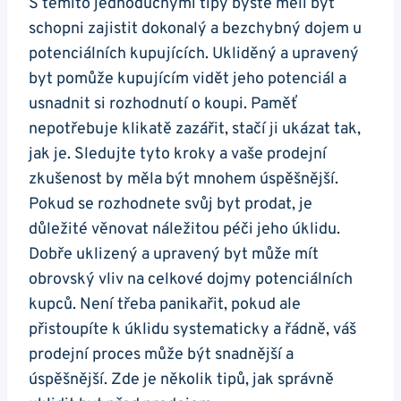
S těmito jednoduchými tipy byste měli být
schopni zajistit dokonalý a bezchybný dojem u
potenciálních kupujících. Ukliděný a upravený
byt pomůže kupujícím vidět jeho potenciál a
usnadnit si rozhodnutí o koupi. Paměť
nepotřebuje klikatě zazářit, stačí ji ukázat tak,
jak je. Sledujte tyto kroky a vaše prodejní
zkušenost by měla být mnohem úspěšnější.
Pokud se rozhodnete svůj byt prodat, je
důležité věnovat náležitou péči jeho úklidu.
Dobře uklizený a upravený byt může mít
obrovský vliv na celkové dojmy potenciálních
kupců. Není třeba panikařit, pokud ale
přistoupíte k úklidu systematicky a řádně, váš
prodejní proces může být snadnější a
úspěšnější. Zde je několik tipů, jak správně