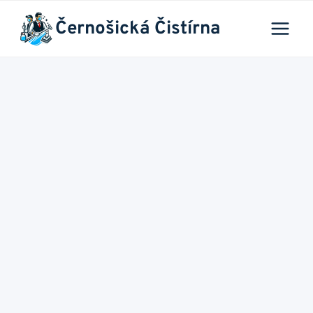
Přeskočit
Černošická Čistírna
na
obsah