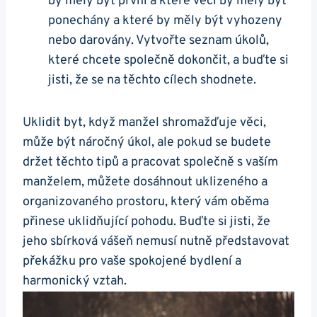
by měly být první a které věci by měly být
ponechány a které by měly být vyhozeny
nebo darovány. Vytvořte seznam úkolů,
které chcete společně dokončit, a buďte si
jisti, že se na těchto cílech shodnete.
Uklidit byt, když manžel shromažďuje věci,
může být náročný úkol, ale pokud se budete
držet těchto tipů a pracovat společně s vaším
manželem, můžete dosáhnout uklizeného a
organizovaného prostoru, který vám oběma
přinese uklidňující pohodu. Buďte si jisti, že
jeho sbírková vášeň nemusí nutně představovat
překážku pro vaše spokojené bydlení a
harmonický vztah.