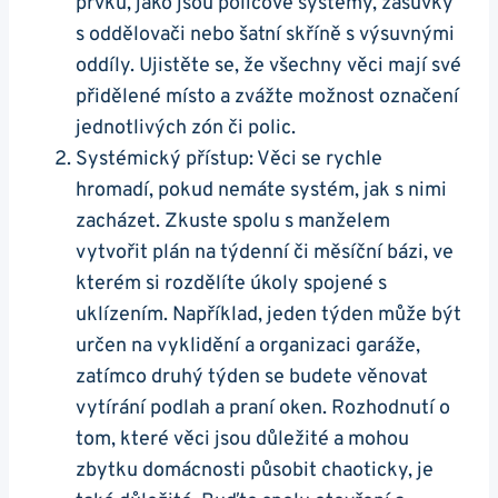
prvků, jako jsou policové systémy, zásuvky
s oddělovači nebo šatní skříně s výsuvnými
oddíly. Ujistěte se, že všechny věci mají své
přidělené místo a zvážte možnost označení
jednotlivých zón či polic.
Systémický přístup: Věci se rychle
hromadí, pokud nemáte systém, jak s nimi
zacházet. Zkuste spolu s manželem
vytvořit plán na týdenní či měsíční bázi, ve
kterém si rozdělíte úkoly spojené s
uklízením. Například, jeden týden může být
určen na vyklidění a organizaci garáže,
zatímco druhý týden se budete věnovat
vytírání podlah a praní oken. Rozhodnutí o
tom, které věci jsou důležité a mohou
zbytku domácnosti působit chaoticky, je