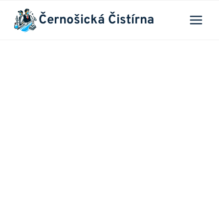
Přeskočit
Černošická Čistírna
na
obsah