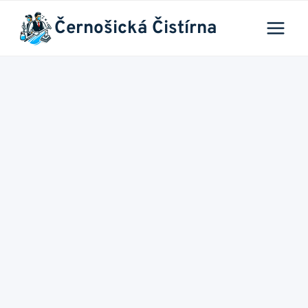
Přeskočit
Černošická Čistírna
na
obsah