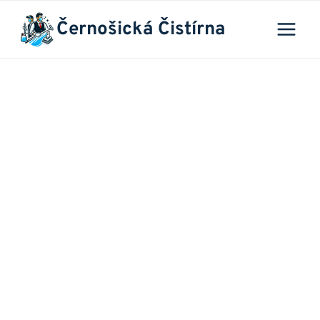
Přeskočit
Černošická Čistírna
na
obsah