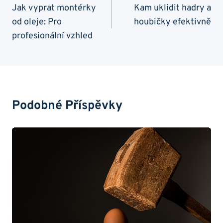
Pro
Jak vyprat montérky
Kam uklidit hadry a
od oleje: Pro
houbičky efektivně
Příspěvek
profesionální vzhled
Podobné Příspěvky