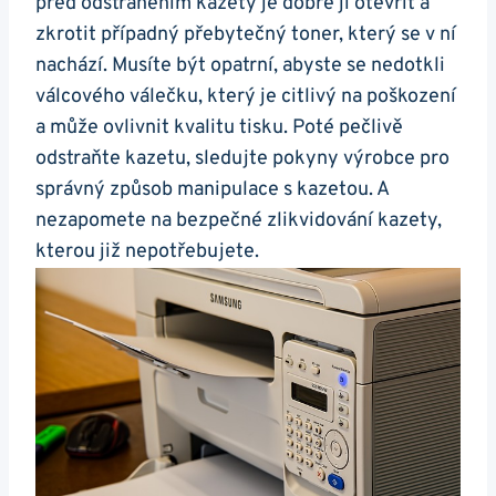
před odstraněním kazety je dobré ji otevřít a
zkrotit případný přebytečný toner, který se v ní
nachází. Musíte být opatrní, abyste se nedotkli
válcového válečku, který je citlivý na poškození
a může ovlivnit kvalitu tisku. Poté pečlivě
odstraňte kazetu, sledujte pokyny výrobce pro
správný způsob manipulace s kazetou. A
nezapomete na bezpečné zlikvidování kazety,
kterou již nepotřebujete.