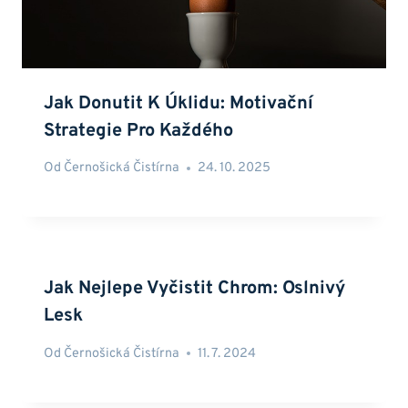
Jak Donutit K Úklidu: Motivační
Strategie Pro Každého
Od
Černošická Čistírna
24. 10. 2025
Jak Nejlepe Vyčistit Chrom: Oslnivý
Lesk
Od
Černošická Čistírna
11. 7. 2024