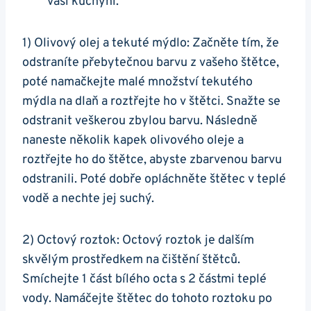
vaší kuchyni.
1) Olivový olej ⁢a tekuté mýdlo: Začněte ⁤tím, že
odstraníte přebytečnou ​barvu z vašeho ‌štětce,
poté namačkejte malé množství tekutého
mýdla na dlaň a roztřejte ho‍ v štětci. Snažte se
odstranit veškerou zbylou barvu. Následně
naneste několik kapek olivového oleje​ a​
roztřejte ho do štětce, abyste zbarvenou ⁣barvu
odstranili. ⁢Poté dobře opláchněte ‍štětec v ⁣teplé
vodě a nechte jej suchý.
2) Octový roztok: Octový ⁢roztok je dalším
‍skvělým prostředkem⁣ na čištění štětců.
Smíchejte 1 část ​bílého octa s 2 částmi teplé
vody. Namáčejte štětec ​do tohoto roztoku po ​