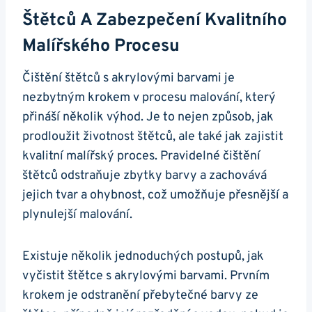
Štětců A Zabezpečení Kvalitního
⁣malířského⁤ Procesu
Čištění štětců s akrylovými ⁢barvami je
nezbytným krokem⁤ v ‌procesu malování, ​který
přináší několik výhod. Je⁣ to nejen způsob, jak
prodloužit životnost⁤ štětců, ale také jak zajistit
kvalitní ⁣malířský proces. Pravidelné čištění
štětců odstraňuje zbytky barvy ​a zachovává
jejich tvar a ohybnost, což⁢ umožňuje přesnější a
plynulejší⁣ malování.
Existuje několik jednoduchých ⁣postupů, jak
vyčistit štětce‌ s akrylovými barvami. Prvním
krokem je odstranění přebytečné barvy ze