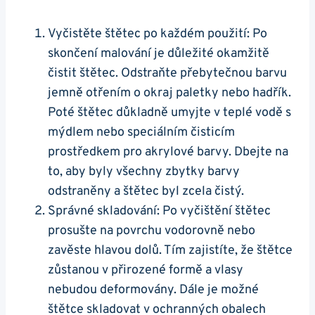
Vyčistěte štětec po ⁤každém použití: Po ​
skončení malování je důležité okamžitě
čistit štětec. Odstraňte​ přebytečnou barvu
jemně otřením o okraj paletky nebo hadřík.
Poté štětec důkladně umyjte v teplé vodě s
mýdlem nebo speciálním⁤ čisticím
prostředkem pro akrylové barvy. Dbejte na
to, aby byly všechny zbytky⁣ barvy
odstraněny a štětec byl ‌zcela čistý.
Správné skladování: Po vyčištění⁢ štětec
prosušte na povrchu vodorovně nebo
zavěste hlavou ​dolů. Tím zajistíte, že ​štětce
zůstanou v přirozené formě a vlasy
nebudou deformovány. Dále je možné
štětce skladovat v ochranných ⁣obalech