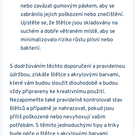
‌nebo zavázat​ gumovým⁢ páskem, ⁤aby se
zabránilo‍ jejich poškození nebo znečištění.
Ujistěte se, že štětce jsou skladovány na
suchém a dobře větraném ‍místě, aby se
minimalizovalo riziko růstu plísní ‍nebo⁤
bakterií.
S dodržováním těchto doporučení a⁢ pravidelnou
údržbou,⁤ získáte štětce s akrylovými barvami,
které‍ vám budou sloužit dlouhodobě a budou
vždy ⁤připraveny ke kreativnímu použití.
Nezapomeňte také pravidelně kontrolovat stav
⁤štětců a případně je nahrazovat, pokud jsou
příliš poškozené nebo nevyhovují vašim
potřebám.⁤ S těmito jednoduchými tipy a triky
bude péče o štětce s akrylovými barvami