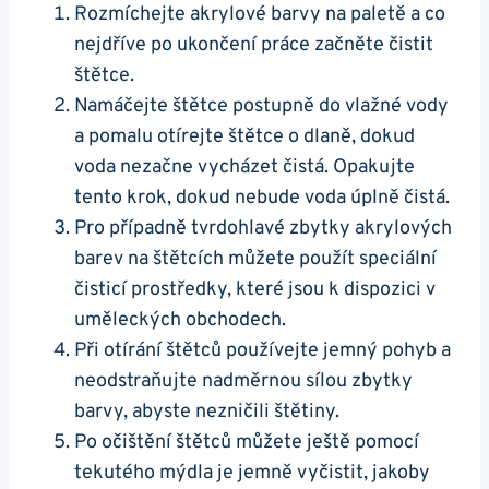
Rozmíchejte⁢ akrylové barvy na ⁣paletě a ⁢co
nejdříve po ukončení práce začněte čistit
štětce.
Namáčejte štětce postupně do vlažné vody
a pomalu otírejte štětce o dlaně, dokud
voda nezačne vycházet čistá.‍ Opakujte ​
tento krok, dokud nebude voda úplně čistá.
Pro případně⁢ tvrdohlavé ‌zbytky akrylových
barev na⁤ štětcích​ můžete použít ‍speciální
čisticí prostředky, které jsou k dispozici v
uměleckých⁣ obchodech.
Při otírání štětců používejte jemný⁣ pohyb a
neodstraňujte nadměrnou ⁣sílou zbytky
barvy, abyste nezničili štětiny.
Po očištění štětců můžete ještě pomocí
⁢tekutého mýdla je jemně vyčistit, jakoby