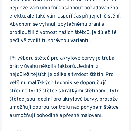
nejenže vám umožní dosáhnout požadovaného
efektu, ⁣ale také‍ vám uspoří‌ čas při ⁢jejich čištění.
Abychom se vyhnuli⁣ zbytečnému praní a
prodloužili životnost našich štětců, je důležité
pečlivě zvolit tu správnou​ variantu.
Při výběru ​štětců pro ⁤akrylové barvy ‍je třeba⁣
brát ⁤v úvahu několik faktorů. Jedním z
nejdůležitějších je délka a‌ tvrdost ⁢štětin. Pro
většinu malířských technik se doporučují
středně tvrdé‌ štětce s‌ krátkými štětinami. Tyto‍
štětce jsou ideální pro akrylové barvy, protože
umožňují dobrou kontrolu nad pohybem štětce
a​ umožňují pohodlné a přesné malování.