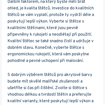
Dalším faktorem, na který byste měli brát
ohled, ⁤je kvalita štětců.⁣ Investice ⁤do kvalitních⁣
štětců ⁣se vám vyplatí, protože ty vydrží déle a
poskytují lepší výkon.⁤ Vyberte si štětce s
kvalitními štětinami, které jsou pevně
připevněny ⁤k rukojeti a‍ neodlétají při použití.
Kvalitní⁣ štětec se také snadno čistí ‍a udržuje v⁤
dobrém stavu. Konečně, vyberte štětce s
⁢ergonomickou rukojetí, která vám poskytne
pohodlné a pevné⁤ uchopení při malování.
S dobrým výběrem štětců ⁢pro ‌akrylové barvy
budete‍ mít skvělé malířské zkušenosti a
ušetříte si čas při čištění. Zvolte si⁤ štětce s
vhodnou délkou a tvrdostí štětin a preferujte
kvalitní varianty, které poskytují lepší výkon a