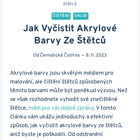
štětců
ČIŠTĚNÍ
ÚKLID
Jak Vyčistit Akrylové
Barvy Ze Štětců
Od
Černošická Čistírna
8. 11. 2023
Akrylové barvy jsou skvělým médiem pro
⁤malování, ale čištění štětců způsobených‍
těmito ⁣barvami může být poněkud výzvou. Než
se​ však rozhodnete vyhodit své znečištěné
štětce,
mám ‍pro vás dobré zprávy
. V tomto
článku vám ‌ukážu jednoduchý a efektivní‌
způsob, jak vyčistit akrylové barvy ze⁤ štětců,
aniž byste je ​poškodili. Od​ odstranění​