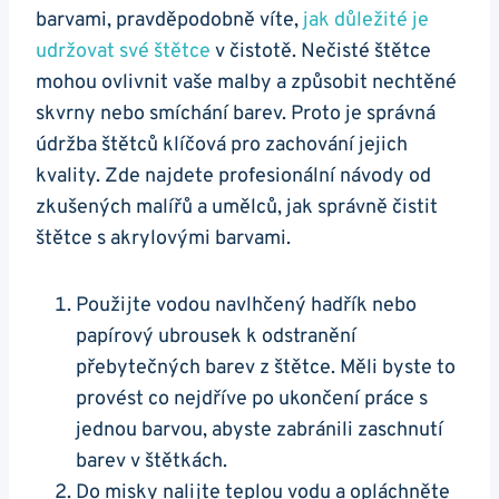
barvami, pravděpodobně víte,
jak důležité je
udržovat své⁢ štětce
v čistotě.​ Nečisté štětce
mohou ovlivnit vaše malby a způsobit nechtěné
skvrny nebo smíchání barev. Proto je správná ​
údržba štětců klíčová pro zachování jejich
kvality. Zde najdete⁣ profesionální ‍návody od⁤
zkušených malířů a umělců, jak ⁤správně čistit
štětce⁢ s ​akrylovými barvami.
Použijte vodou⁢ navlhčený hadřík nebo
papírový ubrousek⁣ k odstranění
přebytečných barev z⁤ štětce. ‍Měli byste to
provést co nejdříve po⁣ ukončení práce s
jednou barvou, abyste zabránili zaschnutí
barev v štětkách.
Do misky nalijte teplou ⁢vodu a opláchněte