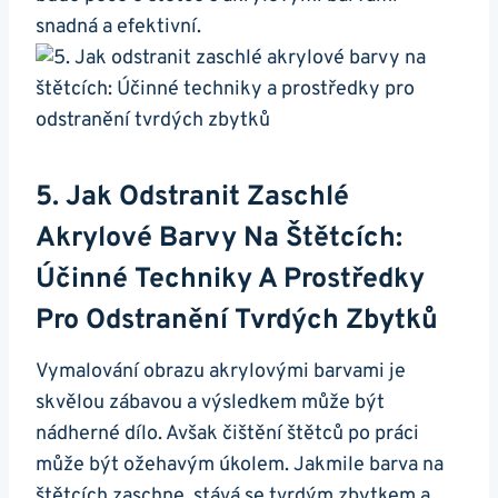
snadná a efektivní.
5. Jak Odstranit Zaschlé
Akrylové Barvy Na⁣ Štětcích:
Účinné Techniky A Prostředky
Pro Odstranění Tvrdých Zbytků
Vymalování⁤ obrazu akrylovými barvami je
‌skvělou zábavou a výsledkem může být
nádherné dílo. Avšak čištění štětců po práci
může být ožehavým úkolem. Jakmile barva na
štětcích⁣ zaschne, stává se tvrdým zbytkem a