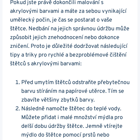
Pokud jste právě dokončili ‍malování s
‌akrylovými⁣ barvami a máte za sebou vynikající
umělecký​ počin, je čas se postarat o vaše
štětce. Nedbání na jejich správnou údržbu může
způsobit jejich‌ znehodnocení nebo ⁤dokonce
zničení. Proto je důležité dodržovat následující
tipy‍ a triky pro rychlé a bezproblémové čištění
štětců ⁤s akrylovými barvami:
Před umytím štětců odstraňte přebytečnou‌
barvu stíráním na papírové utěrce. Tím se
⁣zbavíte většiny zbytků barvy.
Následně namočte štětec do teplé‌ vody.⁤
Můžete přidat i malé množství mýdla pro
delší dobu‍ údržby štětce.⁢ Jemně vtírejte
mýdlo do štětce pomocí prstů nebo