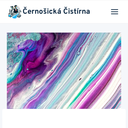
Přeskočit
Černošická Čistírna
na
obsah