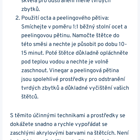
skvělá pro odstranění méně tvrdých
zbytků.
Použití octa a peelingového pětiva:
Smíchejte v poměru 1:1 běžný stolní ocet a
peelingovou pětinu. Namočte štětce do
této směsi ‍a nechte je působit po‌ dobu‍ 10-
15 minut. Poté štětce důkladně opláchněte
pod teplou vodou ‌a nechte ‍je volně
⁤zaschnout. Vinegar a peelingová pětina
jsou spolehlivé prostředky pro odstranění
tvrdých zbytků a důkladné vyčištění vašich
štětců.
S těmito účinnými ⁢technikami a prostředky se
dokážete snadno a rychle vypořádat se
zaschlými akrylovými barvami na štětcích. ⁢Není