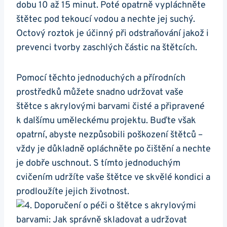
dobu ⁢10 až​ 15 minut. Poté opatrně vypláchněte
štětec pod tekoucí vodou a ⁣nechte jej suchý.
Octový ​roztok⁤ je ⁤účinný při odstraňování jakož i
‍prevenci tvorby zaschlých částic na ‍štětcích.
Pomocí těchto ‌jednoduchých ‌a přírodních
prostředků můžete ⁣snadno udržovat ⁣vaše
štětce s akrylovými barvami čisté a připravené
k dalšímu uměleckému projektu. ‍Buďte však
opatrní, abyste nezpůsobili poškození štětců –
vždy je důkladně opláchněte po čištění a nechte
je‌ dobře uschnout. S tímto⁣ jednoduchým
cvičením udržíte vaše štětce ‍ve⁤ skvělé kondici a‍
prodloužíte jejich životnost.