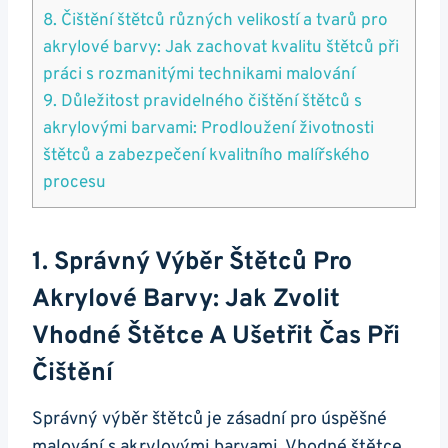
8. Čištění ‍štětců různých velikostí a⁤ tvarů pro​
akrylové barvy: Jak zachovat kvalitu štětců při⁣
práci s rozmanitými technikami malování
9. Důležitost ​pravidelného čištění štětců s
akrylovými barvami: Prodloužení životnosti
štětců a zabezpečení kvalitního ⁣malířského⁤
procesu
1. Správný Výběr Štětců Pro
Akrylové Barvy: Jak Zvolit
⁢vhodné Štětce A Ušetřit Čas Při
Čištění
Správný ⁢výběr štětců je zásadní pro úspěšné
malování s akrylovými barvami. Vhodné ‍štětce