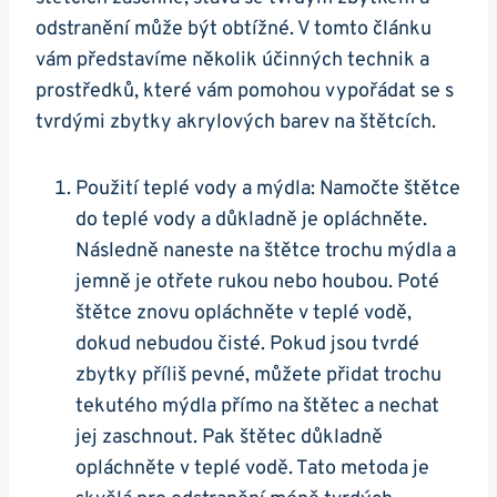
odstranění může být obtížné. V tomto článku
vám představíme několik účinných technik ⁤a⁤
prostředků, které vám pomohou vypořádat se s
tvrdými zbytky akrylových⁤ barev na štětcích.
Použití teplé vody a mýdla: ⁢Namočte ⁢štětce
do teplé vody a důkladně je ⁢opláchněte.
Následně naneste na štětce trochu‌ mýdla a
jemně je otřete rukou nebo houbou. Poté
štětce znovu opláchněte v teplé vodě,
dokud‌ nebudou⁢ čisté. Pokud jsou ⁢tvrdé
zbytky ⁤příliš pevné, můžete přidat trochu⁢
tekutého mýdla přímo na štětec a⁢ nechat
jej zaschnout. Pak‌ štětec důkladně
opláchněte‌ v teplé vodě.​ Tato metoda je