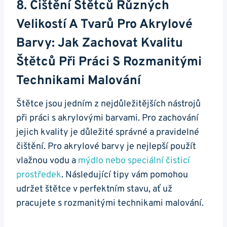
8. Čištění ‍štětců Různých
Velikostí A⁤ Tvarů Pro​ Akrylové
Barvy: Jak Zachovat Kvalitu
Štětců Při⁣ Práci S Rozmanitými
Technikami Malování
Štětce jsou jedním z nejdůležitějších nástrojů
při práci s akrylovými ‍barvami. Pro zachování
jejich kvality je důležité správné a pravidelné
čištění. Pro akrylové ‌barvy je nejlepší⁣ použít​
vlažnou ‍vodu a
mýdlo‌ nebo speciální ⁤čisticí
prostředek
. Následující tipy vám pomohou
udržet štětce v perfektním stavu, ať‌ už
pracujete⁢ s rozmanitými technikami malování.