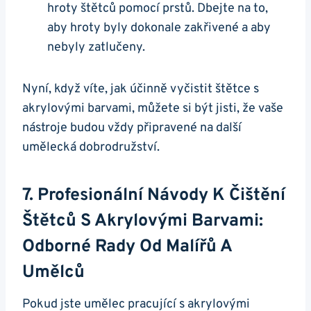
hroty štětců pomocí prstů.⁢ Dbejte na to,
aby ‌hroty ⁣byly dokonale zakřivené a aby
nebyly zatlučeny.
Nyní,⁤ když​ víte, jak účinně vyčistit štětce s
akrylovými barvami, můžete si být jisti,⁣ že vaše
nástroje budou⁣ vždy ⁤připravené na další
umělecká dobrodružství.
7. Profesionální Návody K Čištění
Štětců S Akrylovými Barvami:
Odborné Rady Od​ Malířů A
Umělců
Pokud jste umělec pracující ‍s akrylovými