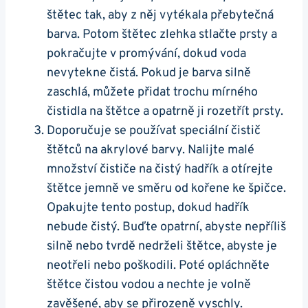
štětec tak,‍ aby z něj vytékala⁤ přebytečná
barva. Potom štětec zlehka stlačte ​prsty a
pokračujte v ​promývání, dokud voda⁤
nevytekne čistá. Pokud je barva silně
zaschlá, můžete‍ přidat trochu mírného
čistidla na štětce a opatrně ji rozetřít prsty.
Doporučuje se používat speciální čistič
štětců na akrylové barvy.⁣ Nalijte malé
množství čističe na čistý hadřík a otírejte
štětce jemně ve směru od ​kořene ke špičce.
Opakujte tento postup,⁣ dokud ⁢hadřík
nebude čistý. Buďte opatrní,‍ abyste nepříliš
silně nebo ‍tvrdě nedrželi⁣ štětce, abyste je
neotřeli nebo poškodili. Poté opláchněte
štětce čistou vodou a nechte je volně
zavěšené, aby se přirozeně vyschly.