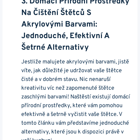
3. Domácí Přírodní Prostředky
Na Čištění Štětců S
Akrylovými Barvami:
Jednoduché, Efektivní A
Šetrné Alternativy
Jestliže malujete akrylovými barvami, jistě
víte, jak​ důležité⁤ je udržovat vaše štětce
čisté a v dobrém stavu. ⁢Nic nenaruší
kreativitu víc než zapomenuté štětce
⁤zaschlými‌ barvami! Naštěstí existují ​domácí
přírodní prostředky, které vám pomohou
efektivně a ‍šetrně⁣ vyčistit vaše štětce. V
tomto článku vám představíme jednoduché
alternativy, které jsou k dispozici právě⁢ v