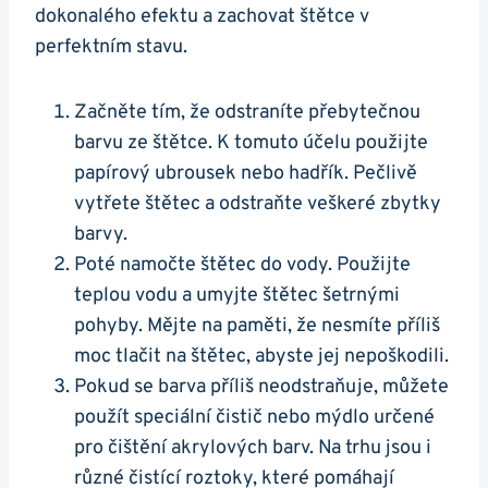
dokonalého efektu a zachovat štětce​ v
perfektním ⁤stavu.
Začněte tím, že odstraníte přebytečnou
barvu ze štětce. K tomuto účelu použijte⁤
papírový ubrousek nebo hadřík. Pečlivě
vytřete štětec a odstraňte⁢ veškeré zbytky
barvy.
Poté namočte štětec do vody. Použijte
teplou vodu a umyjte štětec šetrnými
pohyby. Mějte na paměti, že nesmíte příliš
moc ⁢tlačit na ​štětec, abyste jej nepoškodili.
Pokud se barva příliš neodstraňuje, můžete
použít speciální čistič nebo mýdlo určené⁣
pro čištění akrylových barv. Na trhu jsou i
různé čistící‌ roztoky, které pomáhají