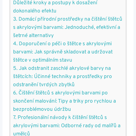
Důležité kroky a ‌postupy ⁣k dosažení
dokonalého efektu
3. Domácí přírodní prostředky na čištění štětců
s akrylovými barvami: Jednoduché, efektivní a
šetrné alternativy
4. Doporučení o péči o ⁢štětce s ⁢akrylovými
⁢barvami:⁣ Jak správně skladovat a udržovat
štětce⁤ v optimálním stavu
5. Jak odstranit zaschlé akrylové barvy na⁣
štětcích: Účinné techniky a prostředky pro
odstranění tvrdých zbytků
6.‍ Čištění štětců s akrylovými barvami po
skončení malování: Tipy a triky pro rychlou a
bezproblémovou údržbu
7. Profesionální návody k čištění štětců s
akrylovými barvami: Odborné rady od​ malířů a
umělců