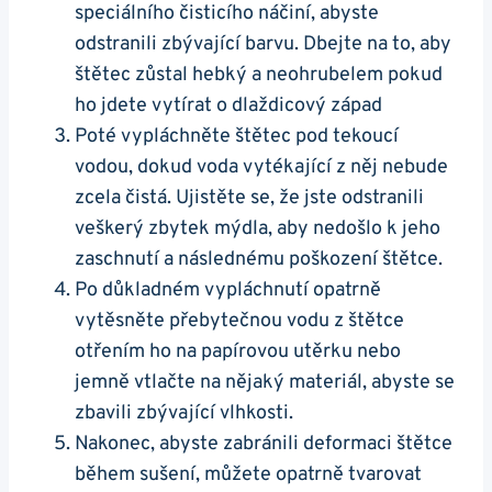
speciálního ⁤čisticího náčiní, abyste
odstranili zbývající barvu.‌ Dbejte na to, ‌aby
štětec zůstal⁣ hebký a neohrubelem pokud
ho jdete vytírat o dlaždicový západ
Poté vypláchněte štětec pod tekoucí
vodou, dokud voda vytékající ​z⁢ něj nebude
zcela čistá. Ujistěte se, že ⁤jste odstranili‌
veškerý ⁣zbytek mýdla, aby nedošlo k jeho
‍zaschnutí⁣ a následnému​ poškození‍ štětce.
Po důkladném vypláchnutí opatrně
vytěsněte přebytečnou vodu z štětce ​
otřením ho ⁤na⁢ papírovou utěrku nebo
jemně vtlačte na nějaký materiál, abyste⁣ se
zbavili zbývající vlhkosti.
Nakonec, abyste zabránili deformaci štětce
během sušení, ⁣můžete opatrně tvarovat