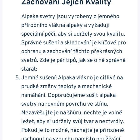
Zachování Jejich Kvality
Alpaka svetry jsou vyrobeny z jemného
přírodního vlákna alpaky a vyžadují⁣
speciální péči, aby ⁤si ⁣udržely svou kvalitu.
Správné sušení a skladování je klíčové pro
ochranu ⁣a zachování těchto‍ překrásných
svetrů. Zde je pár tipů, jak se o ně správně
starat:
Jemné sušení: Alpaka vlákno ‍je citlivé⁢ na
prudké změny teploty a mechanické
namáhání. Doporučujeme sušit alpaka
svetry na rovném povrchu ve stínu.
Nezavěšujte je na šňůru, nechte je‍ volně
ležet, aby ⁤si udržely svůj tvar a neztvrdly.
Pokud je to možné, nechejte je přirozeně
uschnout na ‍vzduchu namísto používání