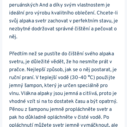
peruánských And a díky ‍svým⁤ vlastnostem je
ideální pro výrobu kvalitního‌ oblečení. Chcete-li
svůj ⁢alpaka svetr zachovat v perfektním‍ stavu, je
nezbytné dodržovat správné ​čištění a pečovat o
něj.
Předtím než se pustíte​ do čištění svého alpaka
svetru, je ​důležité vědět, že ho nesmíte prát ⁢v⁢
pračce. Nejlepší způsob,​ jak se o něj postarat, je
ruční praní. ⁢V teplejší vodě (30-40 °C) použijte
jemný⁣ šampon, který je určen speciálně⁣ pro
vlnu. ⁣Vlákna alpaky jsou‌ jemná a citlivá, proto je
vhodné vzít si na to ‍dostatek času a⁢ být opatrný.
Pěnou​ z šamponu jemně propláchněte⁤ svetr ‌a
pak ho důkladně‍ opláchněte ‌v čisté⁤ vodě. Po
opláchnutí můžete svetr jemně vymáčknout,⁣ ale