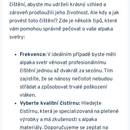
čištění, abyste mu udrželi krásný vzhled a
zároveň prodloužili jeho životnost. Ale ‍kdy ⁤a jak
provést toto čištění? Zde je několik tipů,⁣ které
vám pomohou správně pečovat o vaše alpaka
⁢svetry:
Frekvence:
V ideálním případě byste měli
alpaka svetr věnovat profesionálnímu
čištění jednou až⁢ dvakrát za sezónu. Tím
zajistíte, že se nánosy nečistot nebudou
střádat ​a‍ způsobovat trvalé poškození
vláken.
Vyberte kvalitní čistírnu:
Hledejte
čistírnu, ​která je specializovaná na pletené
výrobky⁣ a má zkušenosti s alpaka
materiály. Doporučujeme se zeptat na