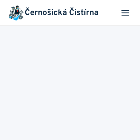
Přeskočit
Černošická Čistírna
na
obsah