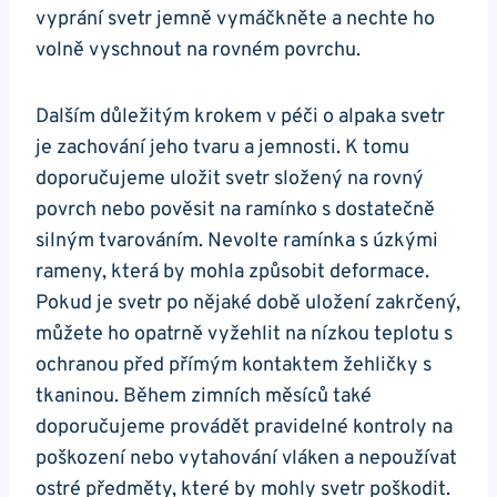
vyprání svetr jemně vymáčkněte⁤ a nechte ho⁣
volně vyschnout na rovném povrchu.
Dalším důležitým krokem v péči o alpaka svetr
je zachování jeho tvaru a jemnosti. K tomu ​
doporučujeme uložit svetr složený na rovný
povrch nebo pověsit na ramínko s dostatečně
silným tvarováním. Nevolte ramínka s úzkými
rameny, která by mohla způsobit deformace.
Pokud je svetr po nějaké době uložení zakrčený,
můžete ho opatrně vyžehlit na nízkou teplotu ⁢s
ochranou před přímým kontaktem žehličky s
tkaninou. Během ⁢zimních měsíců ⁤také
doporučujeme provádět pravidelné kontroly​ na
poškození nebo vytahování vláken a nepoužívat⁢
ostré předměty, které by mohly ‍svetr poškodit.