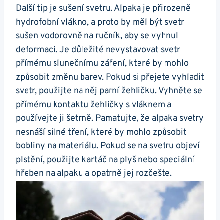
Další tip je ‌sušení svetru. Alpaka je přirozeně
hydrofobní vlákno, a proto by měl být svetr
sušen vodorovně na ručník, aby se vyhnul
deformaci. Je důležité nevystavovat svetr
přímému‌ slunečnímu záření, které by mohlo
způsobit změnu barev. Pokud si přejete​ vyhladit
svetr, použijte na něj parní žehličku. Vyhněte se
přímému ⁢kontaktu žehličky s ‍vláknem a
používejte​ ji šetrně. Pamatujte, že alpaka svetry
nesnáší silné tření, které by mohlo způsobit
bobliny na materiálu. ‍Pokud se na svetru objeví
plstění,‌ použijte kartáč na ⁤plyš nebo speciální
hřeben‌ na⁢ alpaku a opatrně‍ jej rozčešte.