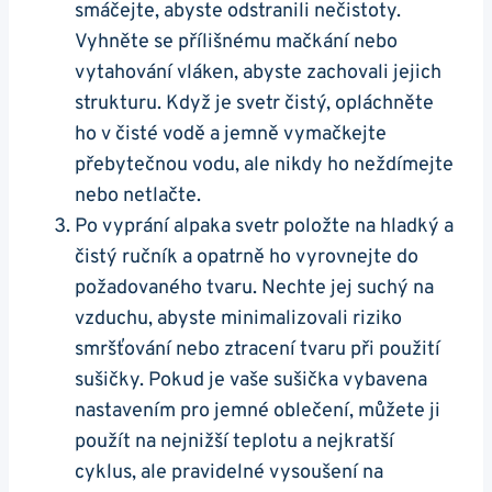
smáčejte, abyste odstranili nečistoty.
⁤Vyhněte‍ se přílišnému​ mačkání nebo
vytahování​ vláken, abyste zachovali jejich
strukturu. Když je ​svetr čistý, opláchněte
ho‌ v čisté⁢ vodě a jemně vymačkejte‍
přebytečnou vodu, ale nikdy ho neždímejte⁢
nebo netlačte.
Po vyprání alpaka svetr položte na ⁢hladký a
čistý ⁢ručník a opatrně ho ⁤vyrovnejte do
požadovaného tvaru. Nechte jej suchý na
vzduchu, ‍abyste minimalizovali riziko
smršťování nebo ztracení tvaru​ při použití
sušičky. Pokud je⁤ vaše sušička vybavena
nastavením pro jemné oblečení, můžete ji
použít ⁢na‌ nejnižší teplotu a nejkratší
cyklus, ale pravidelné​ vysoušení na