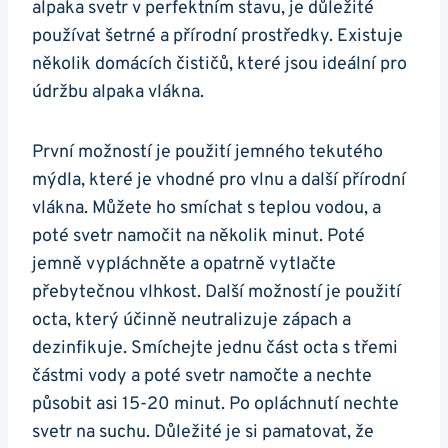
alpaka svetr v perfektním stavu,​ je důležité
používat šetrné a přírodní prostředky. Existuje
několik domácích čističů, které jsou ideální pro
údržbu alpaka ‍vlákna.
První⁢ možností‍ je použití jemného tekutého⁣
mýdla,‌ které je vhodné ​pro ⁤vlnu ⁢a další přírodní‍
vlákna.⁣ Můžete ho smíchat s teplou vodou, a
poté svetr namočit na několik minut. ‍Poté
jemně vypláchněte a opatrně⁢ vytlačte
přebytečnou vlhkost. Další možností je použití
octa, který účinně‌ neutralizuje zápach a​
dezinfikuje. Smíchejte jednu ‍část⁣ octa s třemi
částmi vody a​ poté svetr namočte a nechte
působit asi ⁤15-20 minut. ⁣Po opláchnutí nechte
svetr na suchu.‍ Důležité je si pamatovat, že