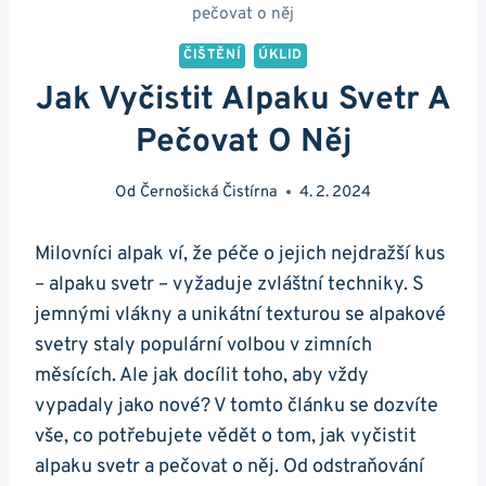
pečovat o něj
ČIŠTĚNÍ
ÚKLID
Jak Vyčistit Alpaku Svetr A
Pečovat O Něj
Od
Černošická Čistírna
4. 2. 2024
Milovníci alpak ví, že péče o jejich nejdražší kus
– alpaku svetr – vyžaduje zvláštní techniky. S
jemnými vlákny a unikátní texturou se alpakové
svetry staly populární volbou v zimních
‌měsících. Ale jak docílit toho, aby vždy
vypadaly⁣ jako nové? V tomto​ článku se dozvíte
vše,‌ co potřebujete vědět o tom, jak vyčistit
alpaku ​svetr a pečovat ​o ⁣něj. ⁣Od odstraňování