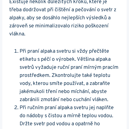
Existuje několik důležitých kroků, které je
třeba dodržovat při čištění a pečování o svetr z
⁣alpaky, aby se dosáhlo ‍nejlepších výsledků⁤ a
zároveň se ⁣minimalizovalo riziko poškození
vlákna.
Při praní alpaka svetru si‍ vždy⁢ přečtěte
⁢etiketu s péčí o výrobek. Většina ‍alpaka⁢
svetrů vyžaduje ruční praní​ mírným⁢ pracím
prostředkem.‍ Zkontrolujte také teplotu
vody, kterou smíte používat, a zabraňte
jakémukoli tření nebo míchání, abyste​
zabránili zmotání nebo cuchání vláken.
Při ručním praní alpaka svetru jej‌ naplňte
do nádoby s ⁣čistou‍ a ‍mírně teplou vodou.
Držte svetr pod vodou a opatrně ho