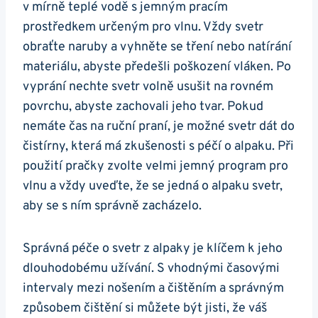
⁣v mírně teplé vodě s jemným pracím
prostředkem určeným pro vlnu. Vždy svetr‍
obraťte naruby a vyhněte‌ se tření nebo natírání
materiálu, ​abyste předešli poškození vláken. Po
⁣vyprání nechte svetr ⁣volně usušit na rovném​
povrchu, abyste zachovali ⁣jeho tvar. Pokud
nemáte čas na ruční praní, je možné svetr dát do
čistírny, která ⁤má zkušenosti s péčí o​ alpaku. Při
⁢použití pračky zvolte velmi jemný program pro
vlnu a vždy ‍uveďte, že se jedná o alpaku svetr,
aby se s ním správně zacházelo.
Správná péče o svetr z alpaky je klíčem k jeho​
dlouhodobému užívání. ⁣S ⁣vhodnými‌ časovými
intervaly mezi nošením ‍a ‌čištěním a správným⁢
způsobem čištění si můžete být jisti, že ⁣váš