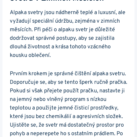
Alpaka ​svetry jsou nádherně teplé a luxusní,⁤ ale
vyžadují speciální údržbu, zejména v zimních
měsících. Při péči ‍o alpaku svetr​ je důležité
dodržovat správné ⁢postupy, aby se zajistila
dlouhá životnost a⁣ krása tohoto vzácného
kousku​ oblečení.
Prvním krokem je správné čištění alpaka svetru.
⁤Doporučuje se, aby⁣ se tento⁤ šperk ručně pračka.‌
Pokud si⁢ však přejete použít pračku, nastavte ji
na jemný nebo ⁢vlněný program s‌ nízkou
teplotou a použijte jemné čisticí prostředky,
které jsou bez chemikálií a agresivních složek.
Ujistěte se, že svetr má dostatečný prostor‌ pro
pohyb a⁢ neperepete ho s ostatním prádlem. Po