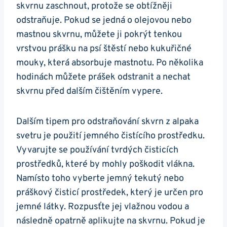
skvrnu zaschnout, protože se obtížněji
odstraňuje. Pokud se jedná o olejovou nebo
mastnou skvrnu, můžete ji pokrýt tenkou
vrstvou prášku na⁣ psí štěstí nebo ⁢kukuřičné
mouky,‍ která absorbuje mastnotu. Po několika‌
hodinách můžete prášek odstranit a nechat
⁣skvrnu před dalším ​čištěním vypere.
Dalším tipem pro⁤ odstraňování skvrn z⁣ alpaka
svetru je⁤ použití jemného čistícího⁣ prostředku.
Vyvarujte se používání tvrdých čisticích
prostředků, které by mohly poškodit vlákna.
Namísto toho vyberte jemný tekutý ⁢nebo
práškový čisticí prostředek, který je určen⁢ pro
jemné látky. Rozpusťte jej vlažnou⁢ vodou a⁣
následně opatrně aplikujte‍ na skvrnu.‌ Pokud je