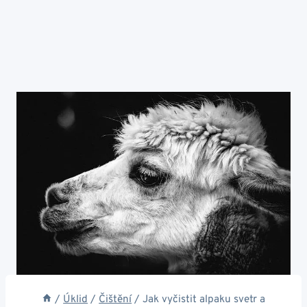
/
Úklid
/
Čištění
/
Jak vyčistit alpaku svetr a