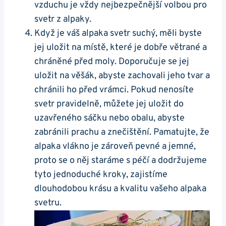
vzduchu je ⁤vždy‍ nejbezpečnější volbou pro ​
svetr z alpaky.
Když je váš alpaka svetr⁤ suchý, měli byste
jej uložit na⁤ místě, které je dobře větrané a
chráněné před moly. Doporučuje ‌se jej‍
uložit na věšák, abyste zachovali jeho tvar a⁣
chránili ho před vrámci. Pokud nenosíte​
svetr pravidelně, ‌můžete jej uložit do⁢
uzavřeného sáčku ​nebo obalu, abyste⁤
zabránili prachu a‌ znečištění. Pamatujte, že
alpaka vlákno je zároveň pevné a ⁣jemné,
proto se o něj staráme s⁢ péčí a dodržujeme
tyto​ jednoduché kroky,‍ zajistíme‌
dlouhodobou krásu a kvalitu vašeho alpaka⁢
svetru.