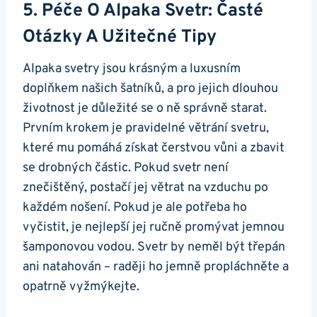
5. Péče O Alpaka‍ Svetr:​ Časté
Otázky A Užitečné Tipy
Alpaka svetry ‌jsou krásným a luxusním
doplňkem našich šatníků, a pro jejich dlouhou⁢
životnost ‌je důležité se o⁣ ně⁢ správně‍ starat.
Prvním krokem je⁤ pravidelné větrání ​svetru,
které mu ‍pomáhá získat čerstvou vůni a zbavit
se drobných ⁢částic. Pokud svetr není
⁤znečištěný, postačí⁣ jej ​větrat na vzduchu po
každém​ nošení. Pokud je ale potřeba ho
vyčistit,⁢ je nejlepší ​jej ručně ⁢promývat jemnou
šamponovou vodou. Svetr‌ by neměl⁤ být třepán‌
ani natahován – raději ho jemně propláchněte a
opatrně vyžmýkejte.