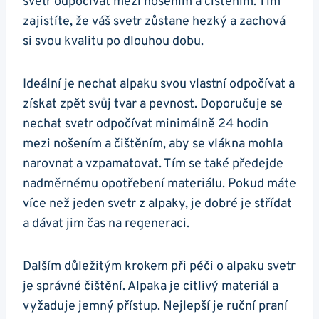
svetr odpočívat mezi‍ nošením a čištěním. Tím
zajistíte, že váš svetr zůstane hezký a zachová
⁢si svou ⁢kvalitu po dlouhou dobu.
Ideální je nechat⁢ alpaku svou vlastní⁢ odpočívat a
získat zpět svůj tvar a pevnost. Doporučuje se
nechat svetr odpočívat minimálně 24 hodin
mezi nošením⁣ a čištěním, aby se vlákna‌ mohla
narovnat a vzpamatovat. Tím​ se‍ také předejde
nadměrnému opotřebení ‍materiálu. Pokud máte
⁤více než jeden svetr z alpaky, je ‍dobré je střídat​
a dávat⁤ jim čas na regeneraci.
Dalším důležitým krokem při péči o alpaku‍ svetr
je správné ​čištění. Alpaka je citlivý ​materiál a
vyžaduje jemný​ přístup.⁣ Nejlepší je ruční praní