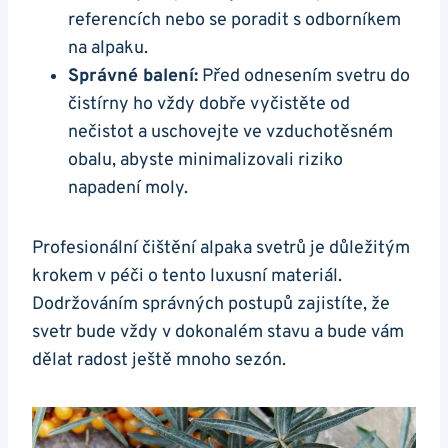
referencích ⁣nebo se poradit s‍ odborníkem
na alpaku.
Správné balení:
Před odnesením svetru do
čistírny‍ ho vždy dobře vyčistěte ⁢od
⁢nečistot a uschovejte ve ‌vzduchotěsném
obalu, abyste minimalizovali ‍riziko
napadení moly.
Profesionální čištění alpaka svetrů je důležitým
krokem v péči o‌ tento luxusní materiál.
Dodržováním správných postupů zajistíte, že
svetr bude​ vždy v dokonalém stavu a bude vám
dělat radost ještě mnoho sezón.