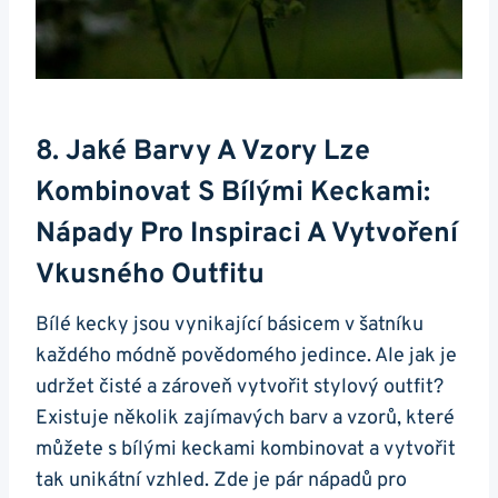
8. ⁢Jaké Barvy A Vzory‌ Lze
Kombinovat ​s Bílými Keckami:
Nápady Pro Inspiraci A Vytvoření
Vkusného ⁣outfitu
Bílé‌ kecky‍ jsou vynikající básicem v ‍šatníku
každého módně povědomého jedince. Ale jak je
udržet čisté a zároveň vytvořit stylový outfit?
Existuje několik zajímavých barv a vzorů, které
můžete ⁤s bílými keckami kombinovat a vytvořit
tak unikátní vzhled.‍ Zde je pár⁤ nápadů pro