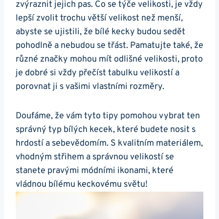
zvýraznit⁣ jejich pas. Co se týče velikosti, je vždy
lepší ​zvolit trochu větší velikost než menší,
abyste se ujistili, že bílé kecky⁤ budou sedět ​
pohodlně a nebudou ​se třást. Pamatujte také, že
různé značky mohou mít odlišné‌ velikosti, proto⁤
je dobré si vždy přečíst⁤ tabulku velikostí a
porovnat‌ ji s⁣ vašimi vlastními rozměry.
Doufáme, že vám tyto tipy pomohou vybrat‍ ten
správný typ bílých kecek, které budete nosit s
hrdostí ‍a sebevědomím. S kvalitním materiálem,
vhodným střihem ⁤a správnou ​velikostí se
stanete pravými⁤ módními ikonami, ​které
vládnou bílému keckovému světu!