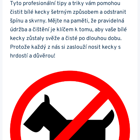
Tyto profesionální tipy ‌a triky ⁣vám pomohou
čistit bílé kecky‌ šetrným způsobem a odstranit‌
špínu a skvrny. Mějte na paměti, že⁣ pravidelná
údržba a čištění⁤ je klíčem k tomu, ​aby ‌vaše bílé
kecky zůstaly svěže ⁢a čisté po dlouhou dobu.
Protože každý ‍z nás si ‍zaslouží nosit kecky s
hrdostí a důvěrou!