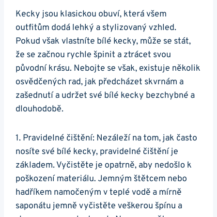
Kecky jsou klasickou obuví, která všem
outfitům dodá lehký⁤ a stylizovaný ‍vzhled.
Pokud však vlastníte bílé kecky, může se stát,
⁤že se začnou rychle špinit ⁢a ztrácet svou
původní⁢ krásu. Nebojte se však, existuje několik
osvědčených rad, jak předcházet⁤ skvrnám a
zašednutí a udržet‌ své bílé kecky bezchybné a
dlouhodobě.
1. Pravidelné čištění: Nezáleží na tom, jak často
nosíte ⁣své bílé kecky, pravidelné čištění ‌je
‍základem. Vyčistěte je‌ opatrně, aby nedošlo k
⁢poškození materiálu. Jemným štětcem nebo
hadříkem⁤ namočeným v teplé ⁤vodě a mírně
saponátu jemně vyčistěte veškerou špínu a