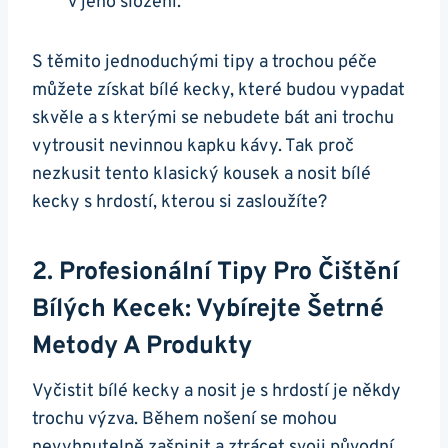
v jeho složení.
S těmito jednoduchými tipy a trochou péče
můžete získat bílé kecky, které budou vypadat
skvěle a s‍ kterými se ​nebudete bát ani trochu
vytrousit nevinnou kapku kávy. ⁢Tak proč
nezkusit tento klasický ​kousek ⁢a nosit bílé
kecky s hrdostí, kterou si⁢ zasloužíte?
2. Profesionální Tipy Pro Čištění
Bílých Kecek: ⁣Vybírejte Šetrné​
Metody A Produkty
Vyčistit‍ bílé kecky a nosit je s hrdostí je někdy
trochu výzva. Během nošení ​se mohou
nevyhnutelně zašpinit a ztrácet svoji původní