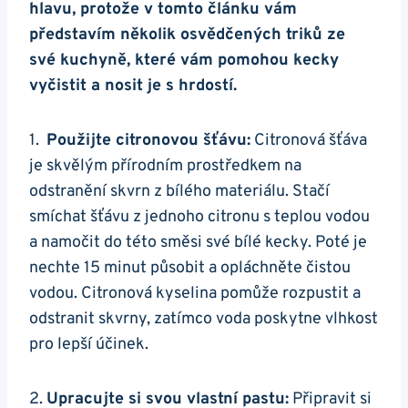
hlavu, ‍protože v ‍tomto článku vám
‍představím několik osvědčených triků ⁣ze
své kuchyně, které vám pomohou ⁤kecky
vyčistit a nosit je s hrdostí.
1. ⁤
Použijte citronovou⁤ šťávu:
Citronová ‍šťáva
je skvělým přírodním‌ prostředkem na
odstranění skvrn z bílého materiálu. Stačí
smíchat šťávu z jednoho⁤ citronu s teplou vodou
a namočit do této směsi své bílé kecky. Poté je
nechte 15 minut působit a opláchněte čistou
vodou. Citronová kyselina pomůže rozpustit⁢ a
odstranit skvrny, zatímco voda poskytne vlhkost
pro lepší účinek.
2.
Upracujte si svou vlastní pastu:
Připravit si