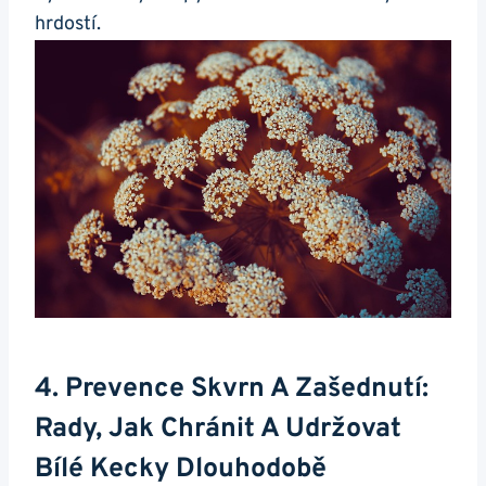
hrdostí.
4. Prevence Skvrn A Zašednutí:
Rady, Jak Chránit A Udržovat⁣
Bílé ⁣kecky‍ Dlouhodobě