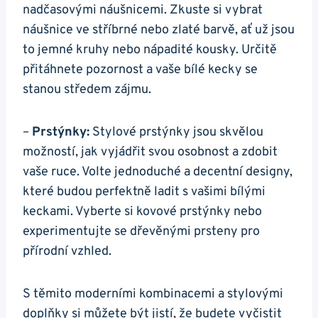
nadčasovými náušnicemi. Zkuste si vybrat
náušnice ve stříbrné nebo zlaté barvě, ať už jsou
to jemné kruhy ‌nebo nápadité kousky. Určitě
přitáhnete ​pozornost a vaše bílé kecky se
stanou středem​ zájmu.
–
Prstýnky:
Stylové prstýnky jsou skvělou
možností, jak vyjádřit svou osobnost a zdobit
vaše ruce. Volte jednoduché a decentní‌ designy,
které budou perfektně ladit s vašimi bílými
keckami. Vyberte si kovové ⁣prstýnky nebo
experimentujte se dřevěnými prsteny pro
přírodní vzhled.
S ⁢těmito moderními kombinacemi a stylovými
doplňky si můžete být ⁢jistí, že budete vyčistit‍