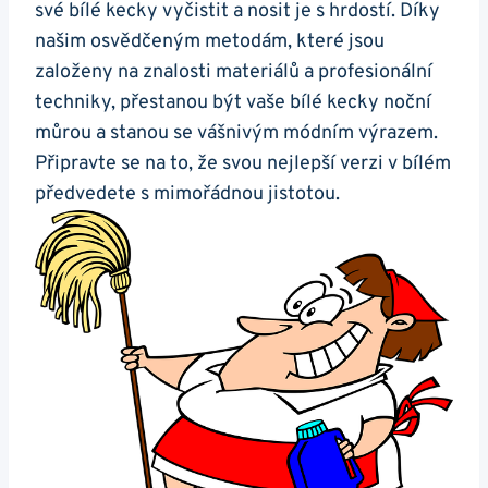
své bílé⁤ kecky ⁣vyčistit a ⁢nosit je s hrdostí. ⁤Díky
našim osvědčeným metodám, které jsou
založeny na znalosti materiálů a profesionální
techniky, přestanou⁤ být vaše bílé ​kecky noční
‍můrou a stanou ⁤se vášnivým módním ‍výrazem.
Připravte se‌ na to, že svou nejlepší verzi⁢ v bílém
předvedete s mimořádnou jistotou.