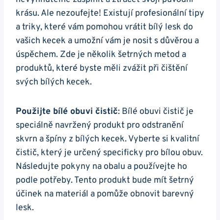
krásu. Ale nezoufejte! Existují profesionální tipy⁢
a triky,‌ které vám pomohou vrátit bílý​ lesk do
vašich kecek a⁢ umožní vám ⁣je nosit s důvěrou a‌
úspěchem. Zde⁤ je několik šetrných metod a
⁢produktů, které byste měli zvážit při čištění ​
svých bílých kecek.
Použijte bílé obuvi čistič
: Bílé obuvi čistič je
speciálně navržený produkt ‌pro odstranění
skvrn a špíny​ z bílých kecek. Vyberte si ‍kvalitní
čistič, který⁣ je určený specificky pro⁤ bílou obuv.
Následujte ⁢pokyny na obalu a ⁢používejte ho
podle potřeby. Tento ‍produkt bude mít šetrný
účinek na ⁣materiál a pomůže obnovit barevný
lesk.