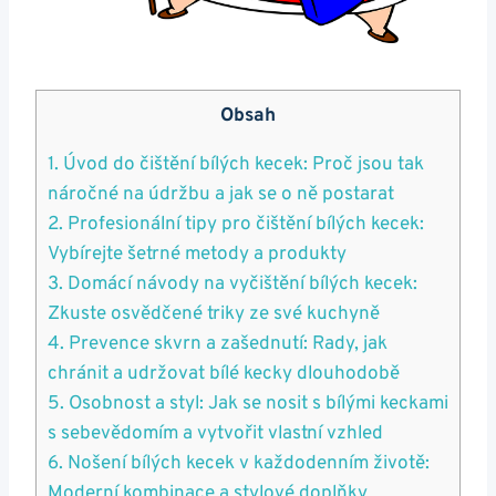
Obsah
1.‌ Úvod⁢ do ‍čištění bílých kecek: Proč ‍jsou ⁣tak
náročné na údržbu a jak se o ně postarat
2. Profesionální tipy pro čištění bílých kecek:
⁣Vybírejte šetrné​ metody a produkty
3. Domácí návody na vyčištění bílých kecek:
Zkuste osvědčené triky ze své kuchyně
4. Prevence skvrn a zašednutí: Rady, jak
chránit a udržovat⁣ bílé ⁣kecky‍ dlouhodobě
5. ⁢Osobnost a styl: Jak se nosit s bílými keckami
‍s sebevědomím a vytvořit vlastní vzhled
6. Nošení⁢ bílých ‌kecek v každodenním životě:
Moderní kombinace​ a stylové doplňky