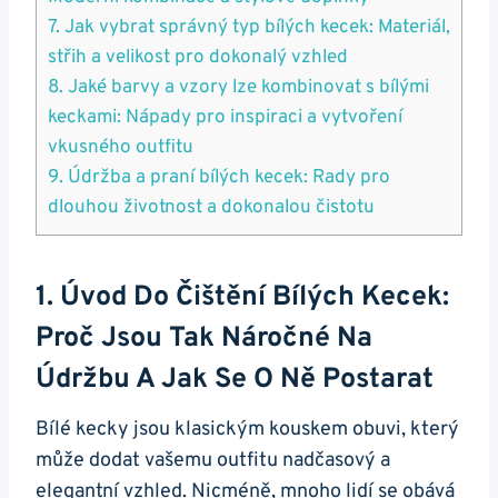
7. Jak vybrat správný ‍typ bílých kecek: Materiál,
střih a velikost pro dokonalý vzhled
8. ⁢Jaké barvy a vzory‌ lze kombinovat ​s bílými
keckami: Nápady pro inspiraci a vytvoření
vkusného ⁣outfitu
9. Údržba a praní bílých kecek: Rady pro
dlouhou životnost a dokonalou čistotu
1.‌ Úvod⁢ Do ‍čištění Bílých Kecek:
Proč ‍jsou ⁣tak Náročné Na
Údržbu A Jak Se O Ně Postarat
Bílé kecky jsou klasickým kouskem⁢ obuvi, ⁣který
může dodat ⁣vašemu outfitu nadčasový a
elegantní vzhled.‌ Nicméně, mnoho lidí se obává