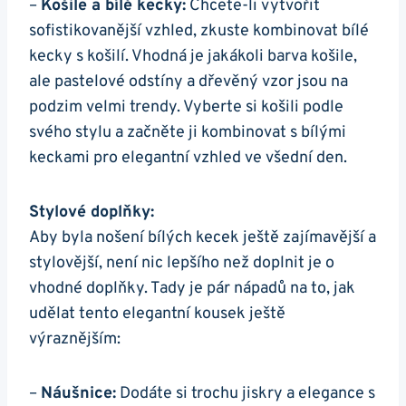
–
Košile a bílé kecky:
⁣Chcete-li vytvořit
⁤sofistikovanější vzhled, ⁤zkuste ⁢kombinovat bílé
kecky s košilí. Vhodná je jakákoli barva košile,
ale pastelové odstíny a‌ dřevěný vzor jsou na
podzim velmi trendy. Vyberte si košili podle
‌svého stylu a začněte ji kombinovat s⁤ bílými
keckami⁢ pro elegantní vzhled⁢ ve ⁤všední den.
Stylové doplňky:
Aby byla nošení bílých kecek‍ ještě zajímavější a
‌stylovější, není nic lepšího než⁢ doplnit je o
vhodné doplňky. Tady je pár nápadů na to, jak
udělat tento ​elegantní kousek ještě
výraznějším:
–
Náušnice:
Dodáte si trochu jiskry a elegance s