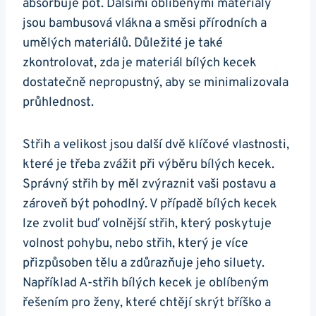
⁤absorbuje⁢ pot. Dalšími oblíbenými materiály
jsou bambusová vlákna a směsi přírodních a
umělých ‌materiálů. Důležité je také
zkontrolovat, zda je materiál bílých kecek
dostatečně nepropustný, aby se minimalizovala
průhlednost.
Střih⁤ a velikost‍ jsou další ⁣dvě klíčové vlastnosti,
které⁣ je třeba zvážit při výběru bílých kecek.
Správný‌ střih by měl zvýraznit vaši postavu a
zároveň být pohodlný. V případě bílých kecek
lze‍ zvolit buď volnější střih, který poskytuje
volnost pohybu, nebo střih,‍ který je ‍více
přizpůsoben tělu a zdůrazňuje jeho‌ siluety.
Například A-střih bílých kecek je oblíbeným
řešením pro ženy, které chtějí skrýt bříško a ​