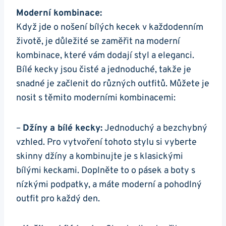
Moderní kombinace:
Když jde ‌o nošení bílých kecek⁢ v každodenním
životě, je ‍důležité se​ zaměřit na moderní
kombinace, které vám dodají styl ⁤a eleganci.
Bílé kecky jsou čisté a jednoduché, ‍takže je
snadné je začlenit do různých outfitů.⁤ Můžete ‌je
nosit ⁤s těmito moderními kombinacemi:
–
Džíny a bílé ​kecky:
Jednoduchý a ⁢bezchybný
vzhled. Pro ‍vytvoření tohoto stylu si vyberte
skinny džíny a ⁢kombinujte ‌je ⁤s klasickými
bílými keckami. Doplněte to o pásek ‌a ​boty s
nízkými podpatky, a máte moderní​ a pohodlný
outfit pro každý den.