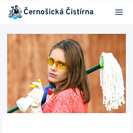
Přeskočit
Černošická Čistírna
na
obsah