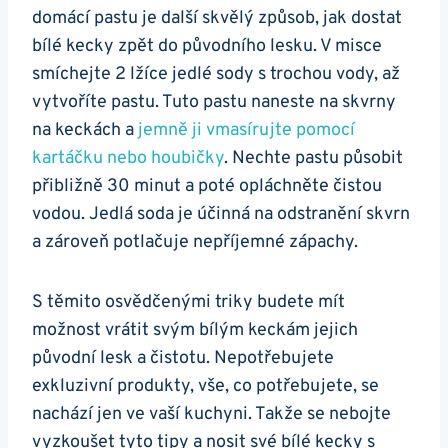
domácí ​pastu‍ je další ‍skvělý způsob, jak ​dostat
bílé kecky zpět do původního⁤ lesku. V misce
⁤smíchejte ​2 lžíce jedlé sody s trochou vody, až
vytvoříte pastu. Tuto pastu naneste na‌ skvrny
na ‍keckách ⁣a⁣
jemně ji vmasírujte pomocí
kartáčku⁢ nebo houbičky
.​ Nechte pastu působit
přibližně 30 minut a poté opláchněte čistou
vodou. ‍Jedlá soda⁢ je⁢ účinná na odstranění skvrn
a zároveň potlačuje nepříjemné zápachy. ​ ⁣ ‍ ⁢ ‌ ⁤ ‍ ‌ ⁣ ⁤ ⁢ ‌
S těmito osvědčenými triky budete mít
možnost vrátit svým bílým keckám jejich
původní lesk a⁢ čistotu. Nepotřebujete
exkluzivní produkty, vše, co ‍potřebujete, se
nachází jen ve⁤ vaší kuchyni. Takže ⁣se nebojte
⁢vyzkoušet tyto tipy a nosit své bílé kecky ⁤s