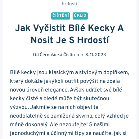
hrdostí
ČIŠTĚNÍ
ÚKLID
Jak Vyčistit Bílé Kecky A
Nosit Je S Hrdostí
Od
Černošická Čistírna
8. 11. 2023
Bílé kecky jsou⁤ klasickým a ⁣stylovým ‌doplňkem,
který dokáže jakýkoli outfit povýšit na zcela
novou úroveň elegance.⁣ Avšak udržet své bílé
kecky ​čisté a bledé může‌ být skutečnou
výzvou. Jakmile se na nich objeví ta
neodolatelně se zamlžená skvrna, celý vzhled‍ je
méně⁣ dokonalý. Ale nezoufejte!‍ S našimi
jednoduchými a účinnými tipy se naučíte, jak si