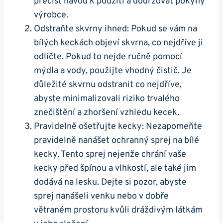
přečíst návod k použití a dodržovat pokyny⁣
výrobce.
Odstraňte skvrny ihned: Pokud se vám na⁢
bílých keckách⁣ objeví skvrna, co nejdříve ji
odlíčte. Pokud ‍to​ nejde ručně⁢ pomocí
mýdla a vody, použijte vhodný čistič.​ Je
důležité ‍skvrnu odstranit co nejdříve,
abyste minimalizovali riziko trvalého
znečištění a zhoršení ⁤vzhledu kecek.
Pravidelně ošetřujte⁢ kecky: Nezapomeňte
⁣pravidelně nanášet ⁤ochranný sprej na bílé
kecky. Tento sprej nejenže chrání⁤ vaše
kecky před ⁤špínou a‍ vlhkostí, ale také jim ​
dodává na lesku. Dejte si pozor, abyste
⁤sprej nanášeli venku‌ nebo​ v dobře
větraném prostoru kvůli⁤ dráždivým látkám ​