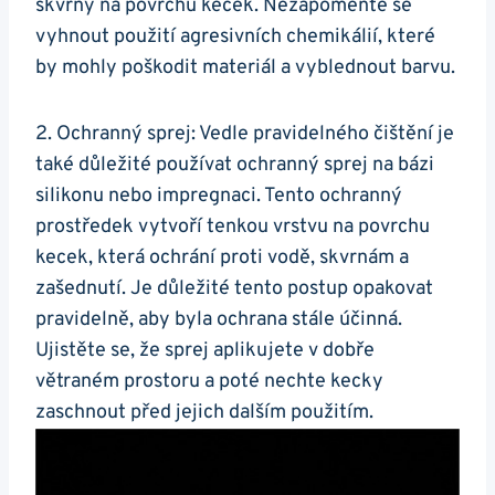
skvrny na povrchu kecek. Nezapomeňte se‍
vyhnout použití agresivních chemikálií, které
by mohly poškodit materiál a vyblednout barvu.
2. Ochranný sprej: Vedle pravidelného čištění je
také⁤ důležité používat ochranný​ sprej‍ na bázi
silikonu nebo impregnaci. Tento ochranný
prostředek vytvoří tenkou⁢ vrstvu na povrchu
kecek,​ která ochrání proti vodě, skvrnám a
zašednutí. ​Je důležité tento postup opakovat
pravidelně, aby byla ochrana stále účinná.
Ujistěte se, že sprej aplikujete v dobře
větraném prostoru a poté nechte kecky
zaschnout⁤ před jejich dalším‌ použitím.