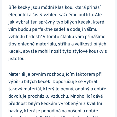
Bílé kecky jsou módní klasikou, která přináší‍
elegantní‌ a čistý ​vzhled​ každému outfitu. Ale
⁣jak vybrat ten správný ​typ bílých kecek, které
vám budou‍ perfektně sedět ‌a dodají vášmu
vzhledu hrdost? V tomto článku vám přinášíme‍
tipy ohledně materiálu, střihu a velikosti ⁢bílých
kecek, abyste mohli nosit tyto stylové kousky s
jistotou.
Materiál je⁤ prvním rozhodujícím faktorem ⁢při
výběru bílých ‌kecek. Doporučuje se ⁢vybrat
takový materiál, který je pevný,‌ odolný a dobře‌
dovoluje procházku vzduchu. Mnoho lidí dává⁤
přednost‌ bílým ⁢keckám vyrobeným z kvalitní
bavlny, která je pohodlná na nošení a dobře