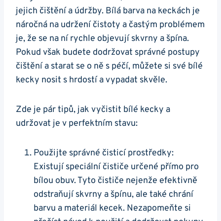
jejich čištění a údržby. Bílá barva‍ na keckách je
náročná na udržení ⁢čistoty a častým problémem
je,‌ že se ​na ní rychle objevují skvrny a‍ špína.
Pokud však budete dodržovat správné postupy
čištění a starat se o ně ​s péčí, ⁤můžete si své bílé
kecky nosit s ⁢hrdostí a vypadat skvěle.
Zde je ​pár tipů, jak vyčistit⁢ bílé⁢ kecky a
udržovat je v perfektním stavu:
Použijte​ správné⁤ čisticí prostředky:
Existují speciální čističe určené přímo pro
bílou obuv. Tyto čističe nejenže efektivně
odstraňují skvrny a⁢ špínu, ale také ⁣chrání
barvu a materiál kecek. Nezapomeňte si‌