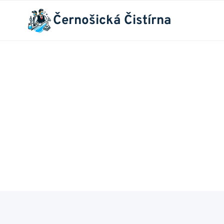
Přeskočit
Černošická Čistírna
na
obsah