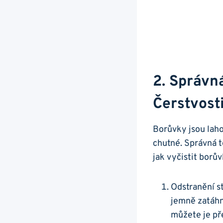
2. Správn
Čerstvosti
Borůvky jsou laho
chutné. Správná te
jak ‍vyčistit borů
Odstranění st
jemně ​zatáhn
můžete je pře