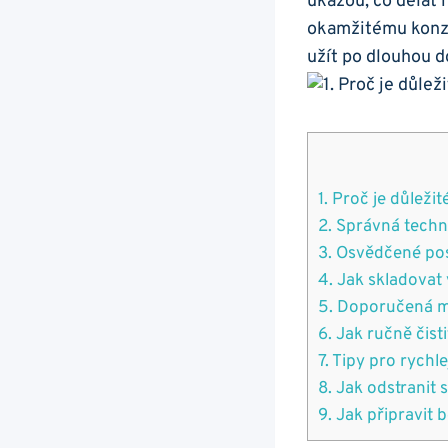
ukážou, co⁢ dělat
okamžitému konzum
užít po ⁤dlouhou 
1. Proč je​ důlež
2. Správná⁣ techn
3. Osvědčené pos
4. Jak skladovat 
5. Doporučená m
6. Jak ručně​ čist
7. ‌Tipy pro rychl
8. Jak odstranit
9. Jak připravit