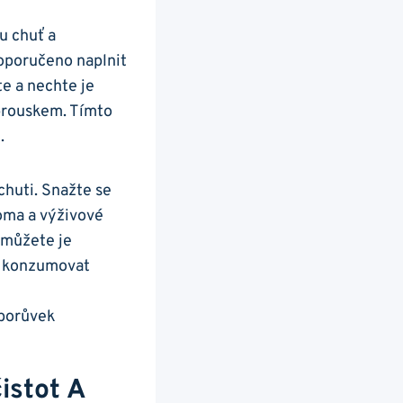
ou chuť a
oporučeno naplnit
te a nechte je
 ubrouskem. Tímto
.
huti.‍ Snažte ‌se
oma a ⁤výživové
 můžete je‌
e konzumovat‍
istot A