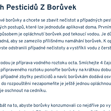
⁢ Pesticidů Z‍ Borůvek
é borůvky a ‌chcete se zbavit nečistot ⁤a případných ‌pest
ch postupů, které lze jednoduše aplikovat doma. ⁤První
ůsobem je opláchnutí borůvek pod tekoucí vodou. Je důl
ladná, aby se zamezilo přílišnému namáhání borůvek. K 
ste odstranili případné‌ nečistoty⁤ a vystříkli vodu z čer
odou je ‍příprava vodného roztoku octa. Smíchejte 4 čajo
o připraveného ⁤roztoku ‌ponořte borůvky na krátkou dobu
případné⁤ zbytky pesticidů a navíc borůvkám ⁢dodává osv
do rozpouštěni nezapomeňte je ještě jednou opláchnout⁣
 je oschnout na cedníku.
dbát na to, abyste borůvky ​konzumovali co nejdříve po vyči