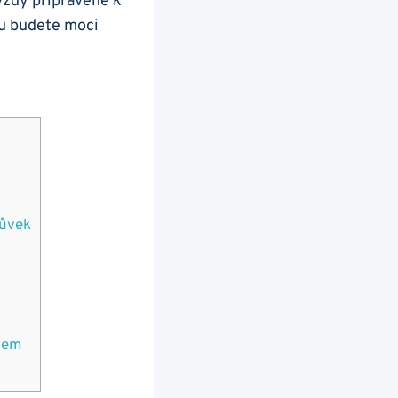
vždy připravené k‍
⁤ budete​ moci​
růvek
obem