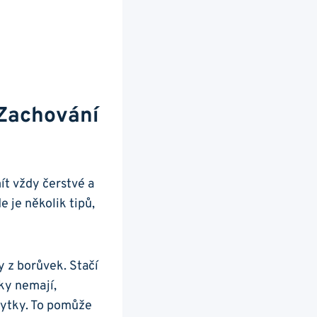
 Zachování
ít vždy čerstvé a
e je několik tipů,
y z borůvek. Stačí
ky ⁤nemají,
zbytky. To pomůže