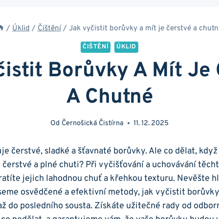
/
Úklid
/
Čištění
/
Jak vyčistit borůvky a mít je čerstvé a chutn
ČIŠTĚNÍ
ÚKLID
istit Borůvky A Mít Je
A Chutné
Od
Černošická Čistírna
11. 12. 2025
uje čerstvé, sladké a šťavnaté​ borůvky. Ale‌ co dělat, ‌když
ít čerstvé a plné chuti? Při​ vyčišťování a uchovávání těc
ztratíte jejich lahodnou chuť a křehkou⁤ texturu. Nevěšte 
eme osvědčené‍ a efektivní ⁣metody, jak vyčistit ⁣borůvky 
až do posledního sousta. Získáte užitečné rady od⁢ odborn