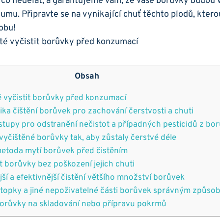
 i co nedělat, a garantujeme vám, že ⁣vaše borůvky budou 
u. Připravte se na vynikající ⁤chuť‌ těchto plodů, kterou
dobu!
Obsah
ité vyčistit borůvky před konzumací
ika čištění⁣ borůvek pro zachování čerstvosti a chuti
tupy pro odstranění‍ nečistot a případných⁢ pesticidů z‍ bo
vyčištěné⁣ borůvky​ tak, aby⁤ zůstaly čerstvé déle
etoda mytí borůvek před čistěním
it borůvky bez ⁢poškození jejich chuti
ejší a ⁣efektivnější čistění většího množství borůvek
 stopky a jiné nepoživatelné části borůvek správným způs
 borůvky‍ na skladování nebo⁣ přípravu pokrmů