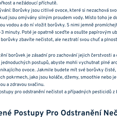
ořkost a nežádoucí příchutě.
ývání: Borůvky jsou citlivé ovoce, ⁣které⁤ si nezachová sv
okud jsou omývány silným proudem vody. Místo toho je d
u ⁢vodou a do ní vložit borůvky. S nimi jemně⁢ promíchej
-3 minuty. Poté je opatrně ⁤sceďte ‌a ‌osušte ‌papírovým⁣
orůvky zbavíte nečistot, ale neztratí svou chuť a plnost
ění borůvek je zásadní ‌pro zachování jejich ‌čerstvosti a c
to jednoduchých postupů, abyste mohli vychutnat plné ar
nikajícího ovoce. Jakmile‌ budete mít své‍ borůvky čisté,
ch‍ pokrmech, jako jsou koláče, džemy, smoothie nebo j
ou a zdravou⁤ svačinu.
ené Postupy Pro Odstranění‍ Neč