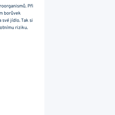
kroorganismů. Při
ím borůvek‍
své jídlo. Tak si
otnímu riziku.