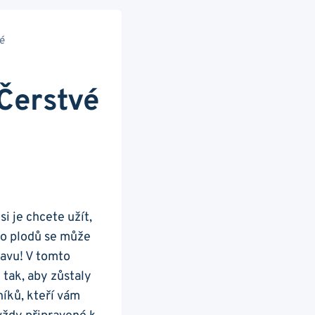
é
 Čerstvé
 si je chcete užít,
hto plodů se může
hlavu! V tomto
tak, ⁤aby zůstaly
íků, kteří ⁢vám