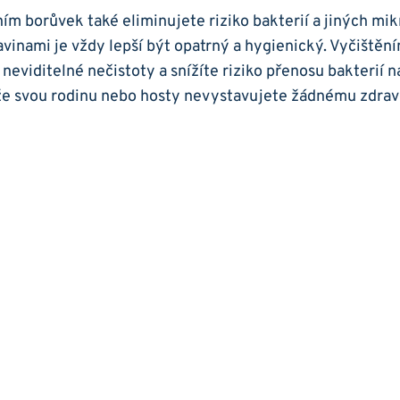
ím‍ borůvek také⁢ eliminujete riziko‌ bakterií a⁣ jiných mi
avinami je ​vždy lepší být opatrný a hygienický.‍ Vyčištěn
neviditelné nečistoty a snížíte riziko přenosu bakterií‍ na 
, že svou rodinu nebo hosty⁣ nevystavujete žádnému zdrav