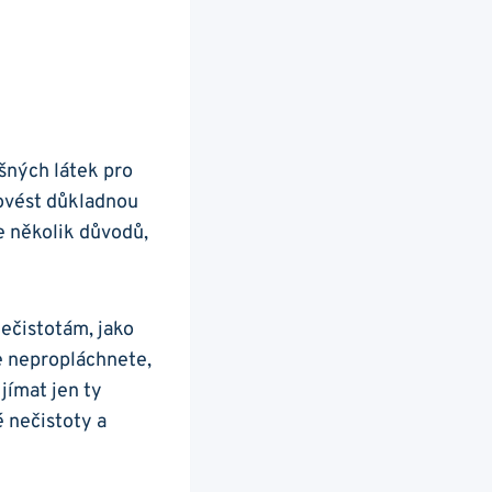
ěšných ‍látek pro
provést důkladnou
je několik důvodů,
nečistotám, jako
e ⁤nepropláchnete,
ímat jen ty‌
 nečistoty a​