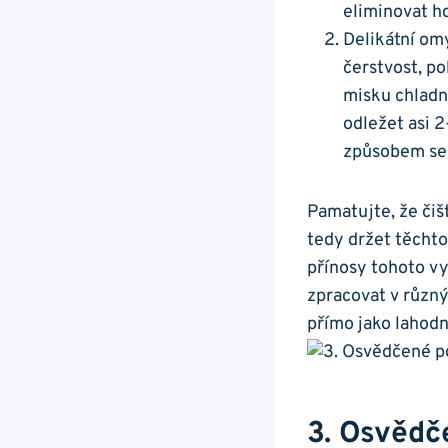
‌eliminovat h
Delikátní ⁤om
čerstvost, p
misku chladno
odležet asi 2
způsobem se b
Pamatujte, že čišt
tedy ‌držet ⁢těch
přínosy tohoto vy
zpracovat v různý
přímo jako ⁢lahodn
3. Osvědč