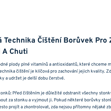
á⁣ Technika Čištění⁣ Borůvek Pro
 A Chuti
dné plody plné ⁢vitamínů ⁤a antioxidantů, které chceme m
chnika čištění je klíčová pro⁤ zachování jejich kvality.⁤ Zd
vky a udržet je delší​ dobu čerstvé.
onků: Před ‍čištěním je důležité odstranit všechny‌ stonk
out za stonku a ⁣vyjmout ji. ⁢Pokud​ některé​ borůvky ston
sto projít‌ a zkontrolovat, zda nejsou přítomny⁤ nějaké 