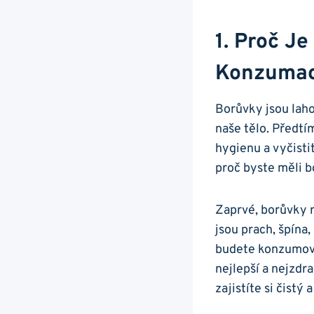
1. Proč Je
Konzumac
Borůvky ‌jsou laho
naše tělo. Předtí
hygienu a​ vyčist
proč byste měli b
Zaprvé, borůvky r
⁣jsou prach, špína
budete‍ konzumovat
nejlepší a nejzdra
zajistíte si čistý 