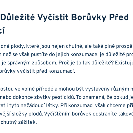
​ Důležité Vyčistit Borůvky Před
í
dné plody, které ‌jsou‌ nejen‍ chutné, ale také ⁢plné prosp
m než se však pustíte⁤ do jejich ⁣konzumace, je důležité 
it je ⁣správným způsobem. Proč je to tak důležité? Existu
orůvky⁢ vyčistit před​ konzumací.
ostou ve volné přírodě a⁤ mohou‌ být vystaveny ⁢různým 
, nebo dokonce zbytky‌ pesticidů. To ​znamená, že pokud j
 ⁤i tyto ⁢nežádoucí látky. Při ​konzumaci však chceme přij
vější⁣ složky plodů. Vyčištěním borůvek odstraníte takové
a chutný ⁢zážitek.