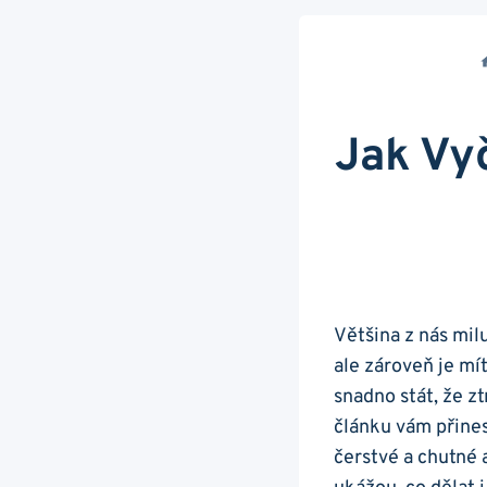
Jak Vyč
Většina⁤ z​ nás mil
ale ⁣zároveň je ⁢m
snadno stát, ⁢že⁢ 
článku ​vám přines
čerstvé a chutné 