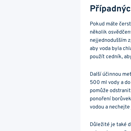
Případných
Pokud⁢ máte čerstv
několik osvědčený
nejjednodušším zp
aby ⁣voda byla ch
použít cedník, aby
Další účinnou met
500 ⁣ml‍ vody a d
pomůže odstranit 
ponoření borůvek 
vodou a⁢ nechejte
Důležité je ⁢také 