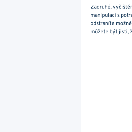
Zadruhé, ​vyčištěn
manipulaci ‌s potr
odstraníte ⁣možné 
můžete ‍být jisti