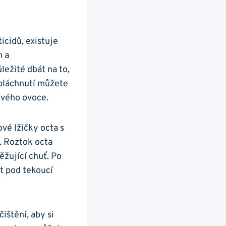
icidů, existuje
m a
ežité dbát na to,
opláchnutí můžete
stvého ovoce.
vé lžičky octa s
. Roztok octa
ěžující chuť. Po
 pod tekoucí​
štění, aby si ​