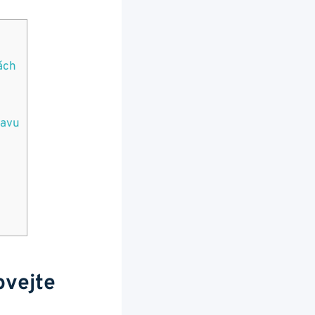
tách
tavu
ovejte