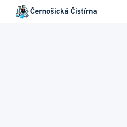
Přeskočit
Černošická Čistírna
na
obsah