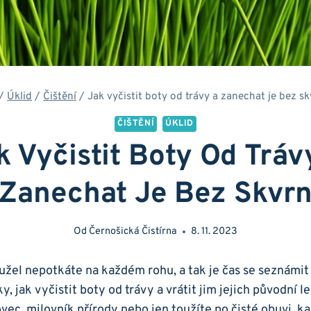
/
Úklid
/
Čištění
/
Jak vyčistit boty od trávy a zanechat je bez s
ČIŠTĚNÍ
ÚKLID
k Vyčistit Boty Od Tráv
Zanechat Je Bez Skvr
Od
Černošická Čistírna
8. 11. 2023
žel ⁤nepotkáte na každém rohu, a tak je čas se seznámit
, jak vyčistit boty od trávy a ⁢vrátit jim jejich původní 
rtovec, milovník přírody ⁢nebo‌ jen toužíte po čisté obuvi,