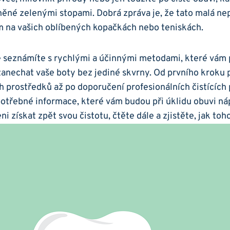
něné zelenými stopami. Dobrá​ zpráva je, že ​tato malá⁤ ne
⁤ na vašich ‌oblíbených kopačkách‍ nebo teniskách.
se seznámíte s rychlými a účinnými metodami, které vám
zanechat vaše boty bez jediné skvrny. Od‍ prvního kroku⁣ 
prostředků ​až po doporučení profesionálních čistících
potřebné⁢ informace, které⁢ vám budou při ‌úklidu obuvi 
veni získat zpět svou čistotu, čtěte dále a zjistěte, jak toh