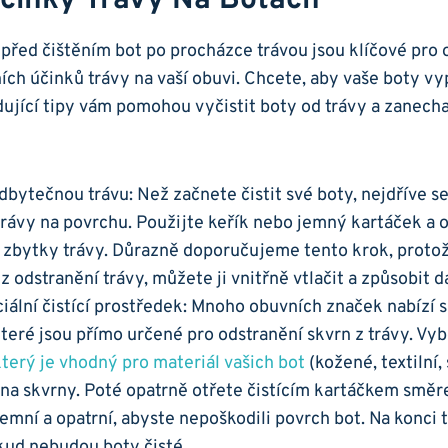
Účinky Trávy Na Botách
řed ⁢čištěním⁣ bot po procházce ‍trávou⁣ jsou klíčové pro 
ích účinků⁢ trávy ⁣na vaší obuvi. Chcete, aby vaše boty v
ující⁣ tipy vám pomohou vyčistit boty od trávy a‌ zanecha
bytečnou trávu: Než začnete čistit své boty, nejdříve s
ávy‌ na povrchu.‍ Použijte keřík nebo jemný ⁢kartáček a 
 zbytky trávy. ‍Důrazně⁣ doporučujeme⁤ tento krok, prot
z odstranění trávy, můžete ji vnitřně vtlačit ⁣a způsobit d
iální‍ čistící prostředek: Mnoho⁤ obuvních značek nabízí sp
teré jsou přímo určené pro odstranění skvrn ‍z trávy. Vyb
terý je vhodný pro materiál​ vašich bot
(kožené, textilní,
 na skvrny. Poté opatrně otřete čistícím ⁢kartáčkem smě
emní ‍a ⁢opatrní, abyste nepoškodili povrch ‌bot. Na konci
kud nebudou boty⁤ čisté.