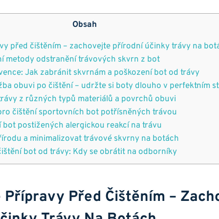
Obsah
avy před čištěním – zachovejte přírodní účinky trávy na bo
ní metody odstranění trávových skvrn z⁣ bot
vence: ‍Jak ⁣zabránit skvrnám a poškození bot od ​trávy
a obuvi ‌po čištění⁢ – udržte si⁤ boty dlouho v perfektním s
trávy z různých typů materiálů a povrchů obuvi
 pro čištění sportovních bot potřísněných trávou
í‌ bot ‍postižených alergickou reakcí na trávu
 přírodu a minimalizovat‌ trávové skvrny na ⁢botách
⁢čištění bot od trávy: Kdy⁢ se obrátit na odborníky
é ​přípravy Před Čištěním – Zach