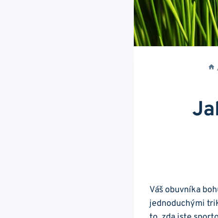
Ja
Váš obuvníka bohu
jednoduchými triky
to, zda ⁤jste‌ spo