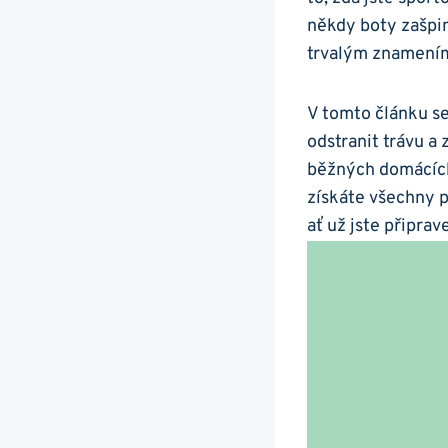
někdy⁣ boty zašpi
⁣trvalým znamením
V tomto článku‌ 
odstranit trávu a 
běžných domácích 
získáte ⁢všechny 
ať už jste ⁤připra