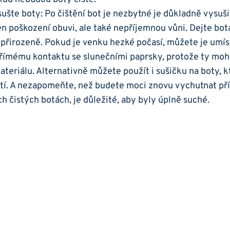
šte boty: Po čištění ⁢bot je nezbytné je důkladně vysuši
en poškození ⁣obuvi, ale ⁤také nepříjemnou vůni. Dejte bot
y přirozeně. Pokud je venku hezké‌ počasí, můžete je umísti
římému kontaktu se slunečními‍ paprsky, ​protože⁣ ty mo
ateriálu. Alternativně​ můžete použít i ‍sušičku na boty, kt
tí. ‍A nezapomeňte, než budete moci znovu vychutnat př
ch čistých‌ botách, je důležité, aby byly⁢ úplně suché.