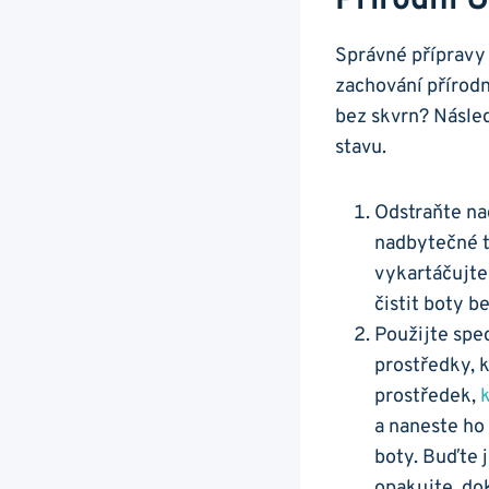
Přírodní 
Správné přípravy p
zachování přírodn
bez skvrn? Násled
‌stavu.
Odstraňte nad
nadbytečné tr
vykartáčujte
čistit boty be
Použijte spec
prostředky, k
prostředek,⁣
k
a naneste ho
boty. Buďte j
opakujte, do