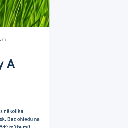
kvrn
y A
n
 s několika
lesk. Bez ohledu na
 každý může mít