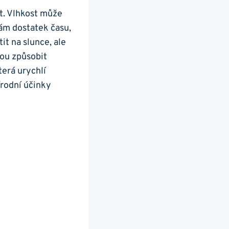
t. Vlhkost⁤ může
ám dostatek⁣ času,
t⁢ na‍ slunce, ale
hou způsobit
erá⁣ urychlí
írodní účinky