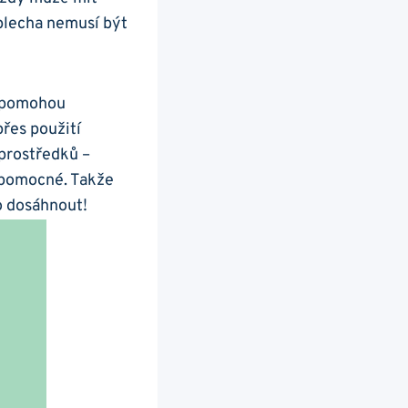
plecha ⁢nemusí být
‍ pomohou
přes použití
 prostředků –
nápomocné. Takže
o ⁣dosáhnout!