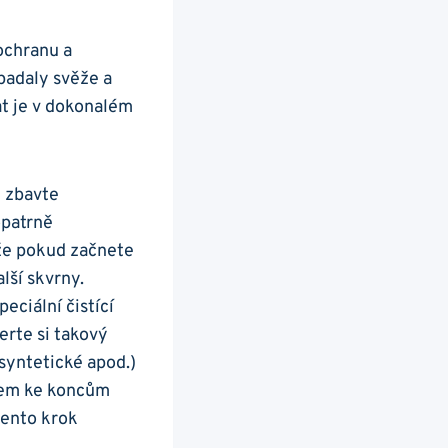
ochranu ⁣a
ypadaly svěže a
t je‍ v dokonalém
e zbavte
opatrně
ože pokud začnete
alší skvrny.
eciální ‌čistící
erte si takový
 syntetické apod.)
rem ke ⁢koncům
 tento krok