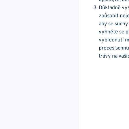
Důkladně vysu
způsobit⁢ nej
⁣aby se ‍such
vyhněte se⁢ p
‍vyblednutí m
proces schnu
trávy na ⁣vaši