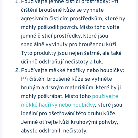
Používejte jemné čisticí prostředky: Při
čištění broušené kůže se vyhněte
agresivním čisticím prostředkům, které by
mohly‌ poškodit povrch. Místo ⁢toho volte
jemné čisticí prostředky, které jsou
speciálně vyvinuty ⁣pro broušenou kůži.
Tyto⁢ produkty jsou nejen šetrné, ale ⁢také
účinně ‍odstraňují⁢ nečistoty a tuk.
Používejte měkké hadříky nebo houbičky:
Při čištění broušené‌ kůže se vyhněte
hrubým a drsným materiálům, které by ji⁣
mohly poškrábat. Místo toho⁢
používejte
měkké hadříky nebo houbičky
, které jsou
ideální‌ pro ošetřování této druhu ​kůže.
Jemně⁢ otírejte kůži kruhovými ⁢pohyby,
abyste odstranili nečistoty.