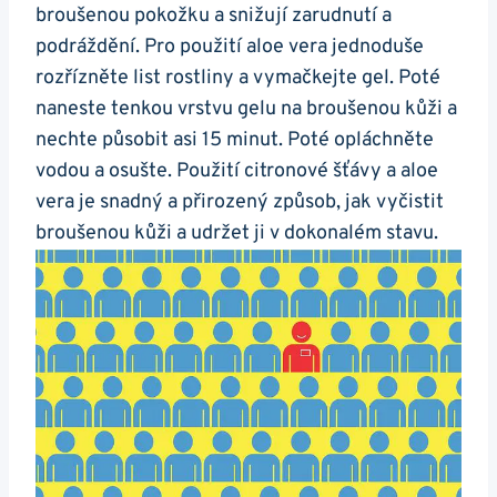
broušenou pokožku a snižují zarudnutí a
podráždění.‍ Pro použití aloe ⁣vera ⁣jednoduše
rozřízněte ⁣list rostliny a vymačkejte gel. Poté
naneste tenkou vrstvu gelu na broušenou kůži a
nechte působit asi 15 minut.⁢ Poté opláchněte
vodou a osušte. Použití citronové šťávy ⁢a⁣ aloe
⁢vera⁢ je snadný a přirozený způsob, jak vyčistit
⁢broušenou kůži a udržet ji ⁢v dokonalém⁤ stavu.