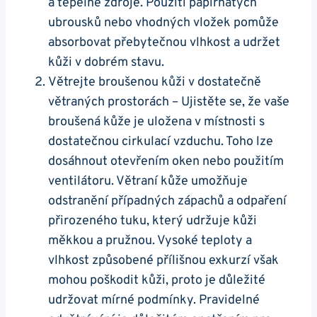
a tepelné zdroje. ⁣Použití papírnatých
ubrousků nebo vhodných vložek pomůže
absorbovat přebytečnou vlhkost a udržet
kůži v dobrém stavu.
Větrejte broušenou kůži v ​dostatečně
větraných prostorách – Ujistěte se, že vaše
⁣broušená kůže je uložena v místnosti s‍
dostatečnou‍ cirkulací vzduchu. Toho lze
dosáhnout otevřením oken nebo použitím
ventilátoru. Větraní kůže⁤ umožňuje
odstranění ⁤případných zápachů a odpaření
přirozeného tuku,⁣ který udržuje kůži
měkkou ⁢a pružnou. Vysoké teploty ‍a
vlhkost způsobené ‍přílišnou exkurzí​ však
⁢mohou poškodit kůži, proto je ‍důležité
udržovat mírné podmínky. Pravidelné