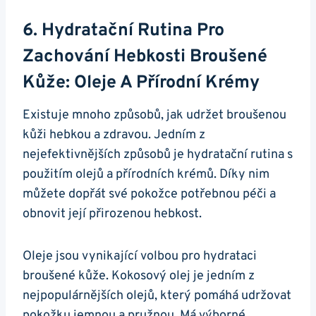
6. ‌Hydratační Rutina⁣ Pro
Zachování Hebkosti Broušené
Kůže: Oleje A Přírodní⁣ Krémy
Existuje mnoho způsobů, jak udržet‌ broušenou​
kůži hebkou a⁣ zdravou. Jedním ​z
⁤nejefektivnějších způsobů je hydratační rutina s​
použitím‍ olejů a přírodních krémů. Díky nim
můžete dopřát své ​pokožce potřebnou péči a
obnovit její přirozenou hebkost.
Oleje jsou vynikající volbou ‌pro hydrataci
broušené ⁣kůže. Kokosový ‌olej ‍je jedním z
nejpopulárnějších‍ olejů, který pomáhá udržovat
pokožku⁣ jemnou a pružnou. Má výborné