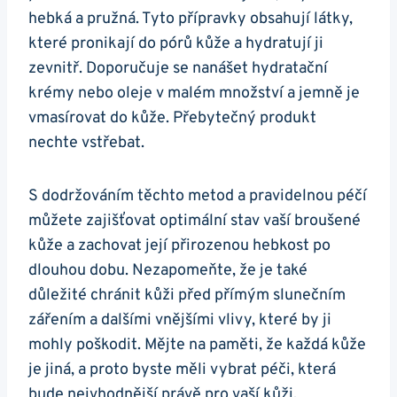
hebká a pružná. Tyto přípravky ⁤obsahují látky,
které pronikají do ⁢pórů kůže a hydratují ji
zevnitř. ⁢Doporučuje se nanášet hydratační
krémy nebo oleje v malém množství a jemně je
vmasírovat do kůže. Přebytečný produkt
nechte vstřebat.
S⁣ dodržováním těchto metod a⁣ pravidelnou péčí
můžete zajišťovat optimální stav vaší broušené
kůže a ⁤zachovat její přirozenou hebkost po
dlouhou dobu. Nezapomeňte, že je také
důležité chránit kůži před přímým slunečním
zářením a dalšími vnějšími vlivy, které by ji
mohly ⁤poškodit. Mějte na paměti, že každá kůže
je jiná, a proto byste měli vybrat péči, která
⁢bude nejvhodnější právě pro vaší kůži.