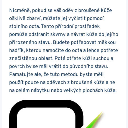
Nicméně, pokud se váš oděv ⁣z broušené kůže
ošklivě zbarví, můžete jej vyčistit pomocí
⁣stolního octa. Tento přírodní prostředek
pomůže odstranit skvrny a návrat kůže ⁣do jejího​
přirozeného stavu. Budete potřebovat měkkou
hadřík, kterou namočíte do octa a lehce potřete‍
znečistěnou oblast. Poté otřete kůži ⁤suchou a
povrch by se měl vrátit⁢ do původního⁤ stavu.
Pamatujte ale, že tuto metodu byste měli
použít pouze na oděvech z broušené kůže ‌a ne‌
na celém⁣ nábytku nebo velkých plochách kůže.