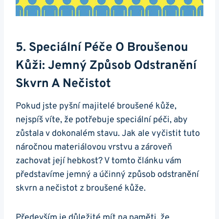
5. Speciální Péče O Broušenou
Kůži: Jemný Způsob‍ Odstranění
Skvrn A Nečistot
Pokud jste pyšní majitelé⁤ broušené kůže,⁢
nejspíš víte, že potřebuje speciální péči, aby
zůstala v dokonalém stavu. Jak ⁤ale vyčistit tuto
náročnou materiálovou vrstvu a⁤ zároveň
zachovat ‍její‌ hebkost? V tomto​ článku vám
představíme jemný a účinný způsob odstranění
skvrn a nečistot z broušené kůže.
Především ​je důležité ⁣mít na paměti, že⁤