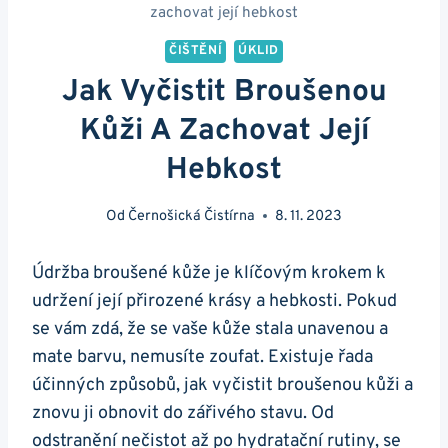
zachovat její hebkost
ČIŠTĚNÍ
ÚKLID
Jak Vyčistit Broušenou
Kůži A Zachovat Její
Hebkost
Od
Černošická Čistírna
8. 11. 2023
Údržba broušené kůže je klíčovým krokem ​k
⁣udržení její ⁣přirozené krásy⁣ a hebkosti. Pokud
se vám zdá, že se vaše ‍kůže stala unavenou a
mate barvu, nemusíte zoufat. Existuje řada
účinných způsobů, jak vyčistit broušenou kůži a
znovu ji obnovit do zářivého⁤ stavu. Od
‍odstranění nečistot až ⁣po hydratační ​rutiny, ‌se