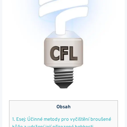
Obsah
1. Esej: Účinné metody pro vyčištění broušené