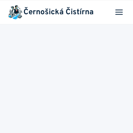
Přeskočit
Černošická Čistírna
na
obsah