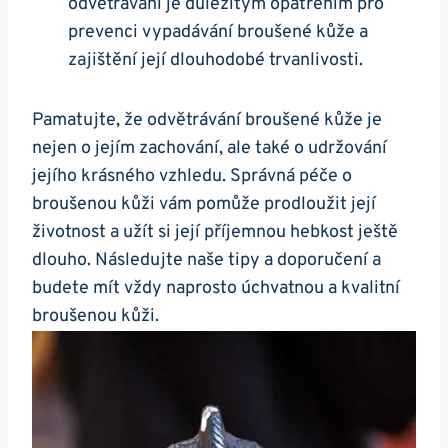
odvětrávání ⁤je důležitým opatřením pro
prevenci vypadávání broušené kůže ‍a
zajištění její dlouhodobé ⁣trvanlivosti.
Pamatujte, že odvětrávání broušené ⁣kůže je
nejen o ‍jejím zachování, ale také o udržování
jejího krásného vzhledu. Správná péče⁣ o
‌broušenou kůži vám pomůže ‍prodloužit její
životnost a užít si její příjemnou⁢ hebkost ještě⁣
dlouho. Následujte ‌naše tipy a doporučení a
budete ⁢mít vždy naprosto úchvatnou a kvalitní⁣
broušenou kůži.