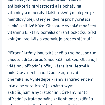
antibakteriální vlastnosti a je ‍bohatý na
vitamíny a minerály. Dalším skvělým olejem je
mandlový olej, který je⁤ ideální pro⁣ hydrataci
suché a citlivé​ kůže. Obsahuje vysoké ‍množství
vitamínu E, který pomáhá chránit pokožku před
volnými radikály a zpomaluje ⁤proces stárnutí.
Přírodní krémy jsou také skvělou volbou, pokud
chcete ⁢udržet broušenou⁣ kůži hebkou. Obsahují
většinou přírodní ​složky, které jsou šetrné ‌k
pokožce‌ a ‌neobsahují žádné agresivní ​
chemikálie. Vyhledejte krémy s ingrediencemi
jako aloe vera, která je známá svým
zklidňujícím a hydratačním účinkem. Tento
přírodní extrakt ⁣pomáhá zklidnit podráždění a