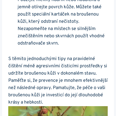
jemně otírejte povrch kůže.‍ Můžete také
použít ⁤speciální kartáček na broušenou
kůži,⁤ který odstraní nečistoty.
Nezapomeňte na místech se silnějším
znečištěním nebo skvrnách​ použít vhodné
odstraňovače skvrn.
S těmito jednoduchými⁤ tipy na⁣ pravidelné
čištění méně agresivními čisticími prostředky si⁤
udržíte broušenou kůži‍ v dokonalém stavu.
Paměťte si, že prevence je mnohem efektivnější
než následné opravy. Pamatujte, ‍že péče o‌ vaši
broušenou kůži ⁢je investicí do⁢ její dlouhodobé
krásy a​ hebkosti.