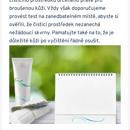
⁣čistícího prostředku určeného právě pro
broušenou ⁣kůži. Vždy však doporučujeme
provést ⁤test na⁢ zanedbatelném místě, abyste si
ověřili, že⁣ čisticí prostředek nezanechá
nežádoucí skvrny. Pamatujte také na to, že je​
důležité ​kůži po​ vyčištění řádně ⁤osušit.