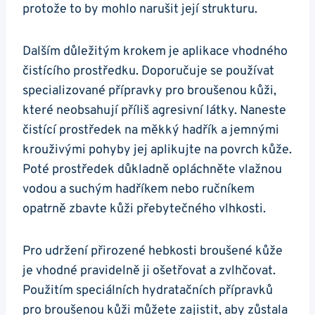
protože to by mohlo narušit její strukturu.
Dalším⁤ důležitým krokem‍ je aplikace vhodného‍
čistícího prostředku. Doporučuje se používat‍
specializované přípravky pro⁢ broušenou ‍kůži,⁣
které neobsahují příliš agresivní látky. Naneste
‍čistící⁤ prostředek ⁢na měkký⁤ hadřík a ⁤jemnými⁣
krouživými⁣ pohyby jej aplikujte na povrch kůže.
Poté prostředek důkladně‌ opláchněte vlažnou
vodou a suchým hadříkem nebo ručníkem
opatrně zbavte kůži přebytečného vlhkosti.
Pro udržení přirozené hebkosti broušené kůže
je vhodné⁤ pravidelně ji‌ ošetřovat a zvlhčovat.
Použitím‍ speciálních hydratačních přípravků
pro broušenou ‍kůži můžete zajistit, aby‌ zůstala