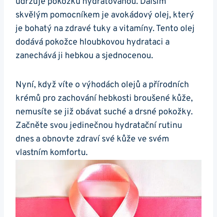
‍udržuje pokožku hydratovanou. Dalším
skvělým pomocníkem je avokádový olej, který
je bohatý na zdravé tuky a vitamíny. Tento olej
dodává pokožce hloubkovou hydrataci a
zanechává ji ​hebkou ⁤a sjednocenou.
Nyní, když víte​ o výhodách olejů a přírodních
krémů pro zachování ⁣hebkosti broušené ⁣kůže,
nemusíte se již obávat suché a drsné​ pokožky.
Začněte svou jedinečnou hydratační rutinu
dnes a obnovte zdraví své kůže ve svém
vlastním komfortu.