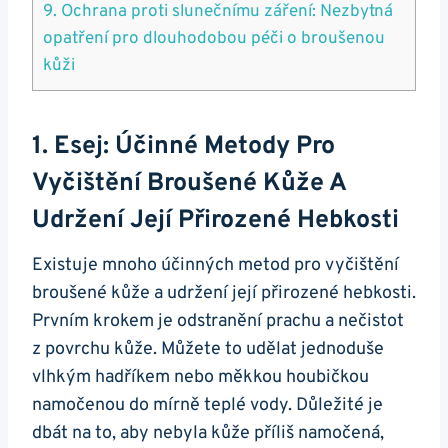
9. Ochrana proti⁤ slunečnímu záření: Nezbytná
opatření pro dlouhodobou péči o broušenou
kůži
1. Esej: Účinné Metody Pro
Vyčištění Broušené Kůže⁤ A
Udržení Její ⁤přirozené Hebkosti
Existuje mnoho účinných metod pro vyčištění
broušené kůže a ⁤udržení její‍ přirozené hebkosti.‍
Prvním krokem‍ je odstranění ⁣prachu a nečistot
z povrchu ⁣kůže. Můžete to udělat jednoduše
vlhkým hadříkem nebo měkkou‌ houbičkou
namočenou do mírně teplé vody. Důležité je
dbát na to, aby nebyla kůže příliš namočená,