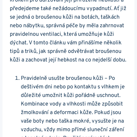
krokem pro udržování její přirozené hebkosti a
předejdeme také ‌nežádoucímu vypadnutí. Ať již
⁤se jedná o broušenou kůži na botách, taškách
nebo ‌nábytku,⁣ správná⁤ péče by měla zahrnovat
‌pravidelnou ventilaci, která umožňuje kůži
dýchat. V⁤ tomto článku vám přinášíme několik
tipů a triků, ‍jak správně odvětrávat broušenou
kůži a‍ zachovat její hebkost na co nejdelší dobu.
Pravidelně ⁢usušte broušenou kůži – Po
‌deštivém dni⁤ nebo po kontaktu s vlhkem ⁤je
důležité umožnit‌ kůži pořádně uschnout.
Kombinace⁣ vody a vlhkosti⁤ může⁤ způsobit
⁢žmolkování a deformaci kůže. Pokud⁤ jsou
vaše boty nebo taška​ mokré, vysušte je na
‌vzduchu, ⁢vždy mimo přímé‍ sluneční záření