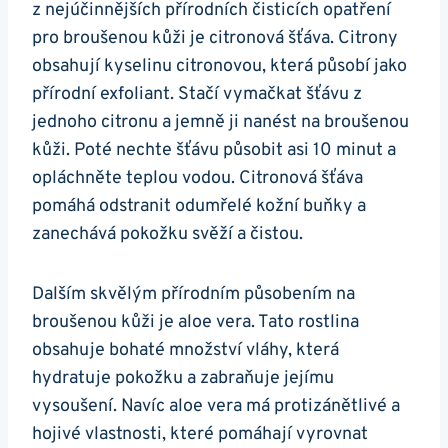
‍z nejúčinnějších přírodních čisticích opatření
pro broušenou​ kůži je citronová šťáva. Citrony
obsahují kyselinu citronovou, která působí‍ jako
přírodní exfoliant. Stačí vymačkat šťávu z
jednoho citronu a jemně ⁢ji nanést na broušenou
kůži. Poté nechte šťávu působit ⁢asi 10 minut ⁣a
opláchněte teplou vodou. Citronová šťáva
pomáhá odstranit odumřelé kožní buňky⁤ a
zanechává pokožku​ svěží a čistou.
Dalším skvělým přírodním působením na
broušenou kůži je aloe vera. Tato rostlina
obsahuje bohaté množství vláhy, která​
hydratuje pokožku⁤ a ⁤zabraňuje​ jejímu
vysoušení. Navíc ​aloe vera má protizánětlivé a
hojivé vlastnosti, které pomáhají vyrovnat