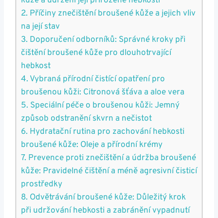
kůže⁤ a udržení její ⁤přirozené hebkosti
2. Příčiny znečištění broušené kůže a jejich vliv
na její stav
3. Doporučení odborníků: Správné kroky při
čištění broušené kůže pro dlouhotrvající
hebkost
4. Vybraná přírodní čistící opatření pro
broušenou​ kůži: Citronová ⁣šťáva⁢ a aloe vera
5. Speciální péče o broušenou kůži: Jemný
způsob‍ odstranění skvrn a nečistot
6. ‌Hydratační rutina⁣ pro zachování hebkosti
broušené kůže: Oleje a přírodní⁣ krémy
7. Prevence proti ⁤znečištění a údržba broušené⁢
kůže: Pravidelné čištění a méně⁢ agresivní​ čisticí
prostředky
8. Odvětrávání⁤ broušené ⁤kůže:⁤ Důležitý krok
při udržování hebkosti a ‌zabránění vypadnutí