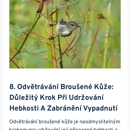
8. Odvětrávání⁤ Broušené ⁤kůže:⁤
Důležitý Krok Při Udržování
Hebkosti A ‌zabránění Vypadnutí
Odvětrávání ⁣broušené kůže je​ neodmyslitelným