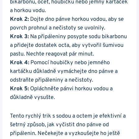
bikarbonu, ocet, houbičku nebo jemný kartáček
a horkou ‍vodu.
Krok 2:
Dojte dno ⁢pánve horkou​ vodou, aby⁢ se
povrch prohnul a nečistoty se uvolnily.
Krok 3:
Na‍ připáleniny posypte sodu bikarbonu
a přidejte dostatek octa, aby vytvořil šumivou
⁤pastu. Nechte reagovat pár ​minut.
Krok 4:
⁣Pomocí houbičky‍ nebo jemného
kartáčku důkladně vymáchejte ​dno pánve a
odstraňte připáleniny⁣ a nečistoty.
Krok 5:
Opláchněte pánvi⁣ horkou vodou ‍a‌
důkladně vysušte.
Tento rychlý ⁣trik ⁤s sodou‍ a octem je​ efektivní ⁢a
šetrný⁣ způsob, jak‌ vyčistit dno pánve⁣ od
připálenin. Nečekejte a vyzkoušejte⁢ ho ještě