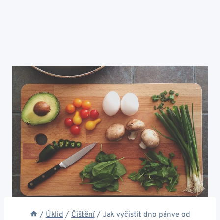
/
Úklid
/
Čištění
/
Jak vyčistit dno pánve od