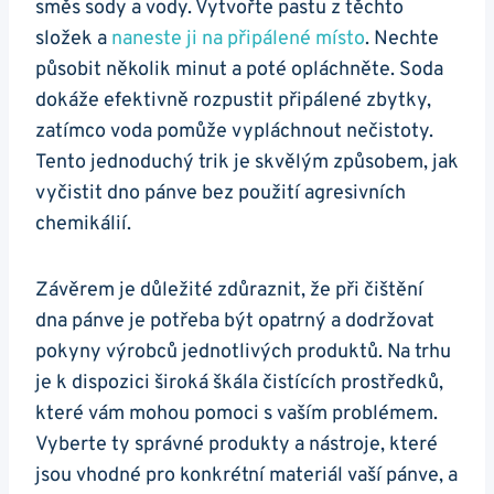
směs sody a vody. Vytvořte pastu z těchto
složek a
naneste ji na⁢ připálené ⁤místo
. Nechte
působit několik minut‌ a poté⁢ opláchněte. Soda
dokáže efektivně rozpustit připálené zbytky,
‌zatímco voda pomůže ‌vypláchnout‌ nečistoty.
Tento jednoduchý trik je skvělým způsobem, jak
vyčistit⁢ dno pánve bez⁣ použití agresivních‍
chemikálií.
Závěrem je důležité zdůraznit, že při ​čištění​
dna pánve je potřeba ⁤být opatrný a dodržovat
⁢pokyny výrobců jednotlivých produktů. ‍Na trhu
je k dispozici široká škála čistících prostředků,
které vám mohou‍ pomoci s vaším problémem.
Vyberte ty správné ‍produkty a nástroje, které
jsou vhodné pro konkrétní materiál vaší pánve, a