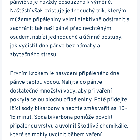
pánvička je navždy odsouzena k výměně.
Naštěstí však ⁢existuje jednoduchý trik,⁢ kterým
můžeme připáleniny ‍velmi efektivně‌ odstranit a‍
zachránit tak naši pánvi ⁣před nechtěným ​
osudem. nabízí jednoduché a‌ účinné postupy,
jak vyčistit dno pánve bez námahy a
zbytečného ‍stresu.
Prvním krokem je nasycení připáleného dne
pánve teplou vodou. Nalijte do pánve​
dostatečné množství vody, aby při vaření
pokryla celou plochu připáleniny. Poté přidejte⁣
lžíci sody bikarbony a nechte směs vařit asi 10-
15 ⁣minut. Soda⁤ bikarbona pomůže povolit
připálenou vrstvu a uvolnit škodlivé chemikálie,
které se ‍mohly uvolnit během vaření.