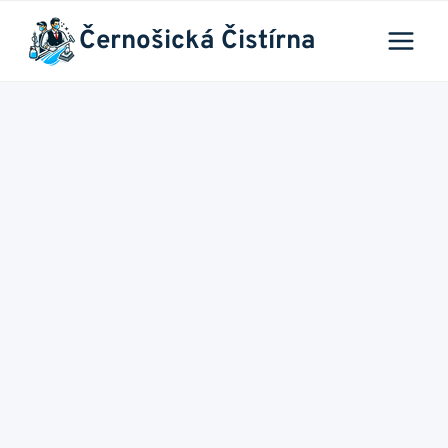
Přeskočit
Černošická Čistírna
na
obsah