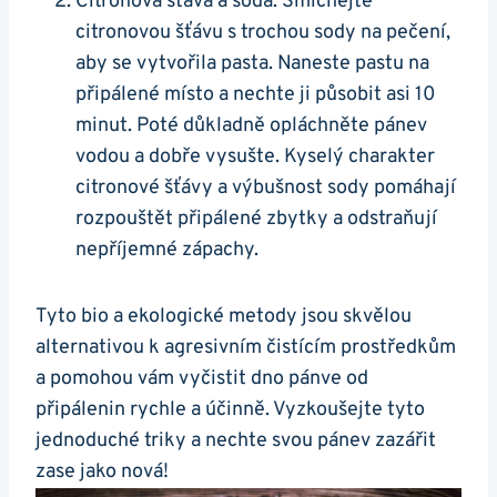
Citronová šťáva a soda: Smíchejte
citronovou šťávu s trochou sody na pečení, ​
aby⁢ se vytvořila pasta. Naneste pastu⁤ na
připálené místo a nechte ​ji ​působit asi⁢ 10
⁣minut. ⁢Poté důkladně ‌opláchněte ​pánev
vodou a dobře vysušte. Kyselý charakter
⁢citronové šťávy ‌a výbušnost sody pomáhají
rozpouštět připálené zbytky a odstraňují
nepříjemné zápachy.
Tyto bio a ekologické metody jsou skvělou
alternativou k agresivním​ čistícím prostředkům
⁢a pomohou vám vyčistit dno pánve od
připálenin rychle a‌ účinně. Vyzkoušejte tyto
jednoduché triky‍ a⁣ nechte svou pánev⁤ zazářit
zase jako nová!