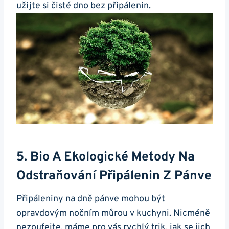
užijte si čisté dno bez připálenin.
5. Bio ⁢a Ekologické Metody Na
Odstraňování Připálenin Z Pánve
Připáleniny na dně pánve mohou‍ být
opravdovým nočním můrou v ​kuchyni. Nicméně
nezoufejte, máme pro vás rychlý ⁢trik, jak se jich