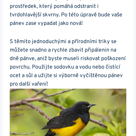
⁣prostředek, který pomáhá odstranit i
tvrdohlavější skvrny. Po této⁣ úpravě bude vaše
⁣pánev⁤ zase vypadat jako nová!
S ‌těmito jednoduchými a přírodními triky se⁤
můžete snadno a rychle zbavit připálenin ​na
dně pánve, aniž byste museli riskovat poškození
povrchu. Použijte sodovku a vodu nebo čistící
ocet a sůl‍ a užijte si‍ výborně vyčištěnou pánev
pro další vaření!