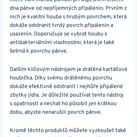
dna pánve od nepříjemných připálenin. Prvním z
nich je‍ kvalitní houba s⁢ hrubým ⁤povrchem, která
dokáže odstranit tvrdý‌ povrch připálenin a
usazenin. Doporučuje se vybrat houbu s
antibakteriálními vlastnostmi, která ⁢je také
‍šetrná k povrchu pánve.
Dalším klíčovým nástrojem ⁣je drátěná kartáčová
houbička.‍ Díky svému drátěnému povrchu
dokáže efektivně odstranit i​ nejhůře připálené
‍zbytky jídla. Je ‌důležité používat tento nástroj
s opatrností⁤ a nechat ho působit jen krátkou
dobu,‍ abyste nenarušili povrch pánve.
Kromě​ těchto produktů můžete vyzkoušet také