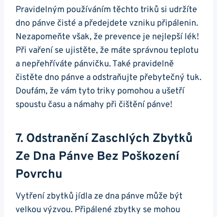
Pravidelným​ používáním těchto triků‌ si ⁢udržíte
dno pánve čisté a předejdete vzniku připálenin.
Nezapomeňte však, že ⁢prevence je nejlepší lék!
Při vaření se ujistěte, že máte správnou teplotu
a nepřehříváte pánvičku. Také pravidelně
čistěte dno ⁢pánve a odstraňujte přebytečný ​tuk.
Doufám, že vám tyto triky pomohou a ušetří
spoustu času a ⁤námahy při čištění ‌pánve!
7. Odstranění Zaschlých Zbytků
Ze Dna Pánve Bez Poškození
Povrchu
Vytření zbytků jídla ze dna pánve‍ může být
velkou výzvou. Připálené⁢ zbytky⁤ se mohou