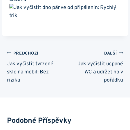
Navigace
PŘEDCHOZÍ
DALŠÍ
Pro
Jak vyčistit tvrzené
Jak vyčistit ucpané
sklo na mobil: Bez
WC a udržet ho v
Příspěvek
rizika
pořádku
Podobné Příspěvky