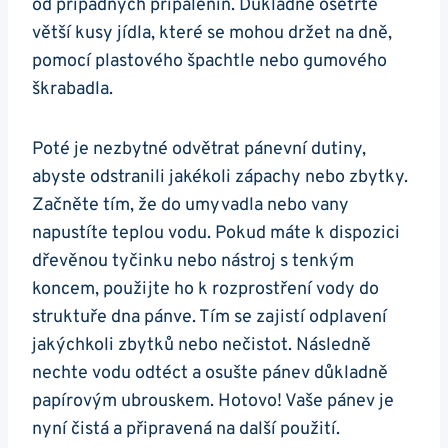
od případných připálenin. Důkladně ošetřte
větší kusy jídla, které se mohou držet na dně, ​
pomocí plastového špachtle nebo gumového
škrabadla.
Poté je nezbytné ⁢odvětrat pánevní dutiny,
abyste odstranili‌ jakékoli zápachy nebo zbytky.
Začněte tím,⁣ že do umyvadla nebo vany
napustíte teplou vodu. Pokud ‌máte k dispozici⁣
dřevěnou tyčinku nebo ⁤nástroj s tenkým
koncem, použijte ho k rozprostření vody do
struktuře dna pánve. Tím se ‌zajistí ⁣odplavení
jakýchkoli zbytků ⁣nebo nečistot. Následně
nechte⁢ vodu odtéct a osušte pánev důkladně
papírovým ubrouskem. Hotovo! Vaše pánev je
nyní čistá a připravená na další⁤ použití.