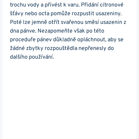
trochu vody a ‌přivést k varu. Přidání ‍citronové‌
šťávy ‍nebo octa pomůže rozpustit usazeniny.
Poté ​lze jemně otřít svařenou směsí usazenin‌ z
dna⁣ pánve. Nezapomeňte však‌ po⁢ této
proceduře pánev důkladně opláchnout, aby se
žádné ​zbytky rozpouštědla nepřenesly ​do
dalšího používání.