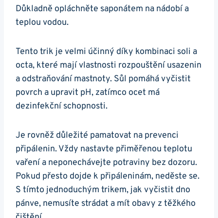
Důkladně⁢ opláchněte saponátem na nádobí a
teplou vodou.
Tento trik je velmi účinný⁤ díky kombinaci soli a
octa,⁢ které mají vlastnosti rozpouštění usazenin
a⁣ odstraňování mastnoty. Sůl pomáhá vyčistit
povrch​ a upravit pH, zatímco ocet má
dezinfekční schopnosti.
Je rovněž důležité pamatovat na prevenci
připálenin. Vždy nastavte přiměřenou teplotu
vaření a neponechávejte potraviny bez dozoru.
Pokud přesto ⁢dojde k připáleninám, neděste se.
S tímto jednoduchým trikem, jak vyčistit dno
pánve, nemusíte strádat a​ mít obavy z⁣ těžkého
čištění.