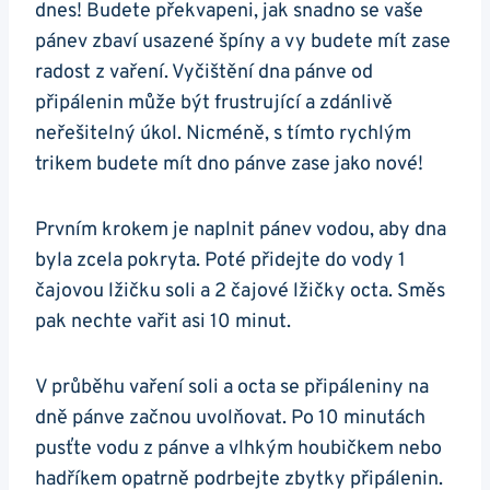
dnes! ​Budete‌ překvapeni, jak snadno se vaše
pánev zbaví usazené špíny‌ a vy budete⁣ mít zase
radost z vaření. Vyčištění dna pánve od
připálenin může být frustrující a zdánlivě
neřešitelný úkol. Nicméně, s tímto rychlým
trikem budete mít dno pánve zase jako ​nové!
Prvním krokem je naplnit pánev ⁣vodou, aby dna
byla zcela pokryta.​ Poté přidejte do vody 1
čajovou lžičku soli a 2 ‌čajové lžičky octa. ⁢Směs
pak nechte vařit asi 10 minut.
V ‍průběhu vaření soli a octa se připáleniny ⁤na
dně pánve⁣ začnou uvolňovat. Po 10 minutách
pusťte vodu z pánve a vlhkým houbičkem nebo
hadříkem opatrně‌ podrbejte zbytky připálenin.