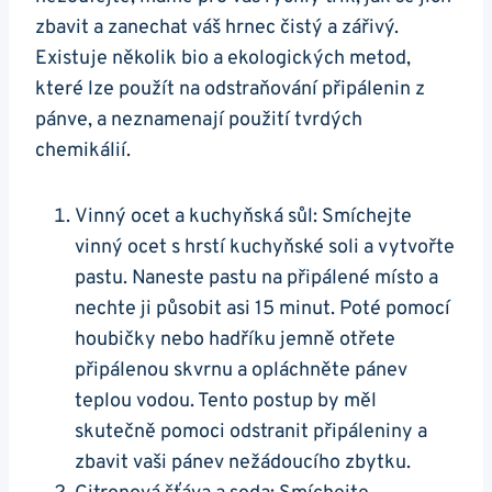
zbavit a zanechat váš hrnec⁢ čistý a zářivý.
Existuje několik bio a ekologických metod,
které lze použít‍ na odstraňování připálenin z
pánve, a neznamenají ⁣použití tvrdých
⁤chemikálií.
Vinný ocet a kuchyňská sůl: Smíchejte
vinný ocet s hrstí kuchyňské‌ soli a vytvořte‌
pastu. Naneste pastu na ⁣připálené místo a​
nechte ji působit asi‌ 15 minut. Poté pomocí
houbičky nebo hadříku jemně otřete
⁤připálenou skvrnu a opláchněte pánev
teplou⁤ vodou. Tento postup by měl
skutečně pomoci odstranit připáleniny‍ a
zbavit vaši pánev nežádoucího zbytku.