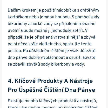
Dalším krokem je použití nádobíčka s⁤ drátěným
⁣kartáčkem nebo jemnou houbou. S pomocí sody
bikarbony a horké vody se​ připálenina snadno
uvolní ⁣a bude možné ji jednoduše setřít.‍ V
případě, ‍že je⁣ připálená ⁤vrstva silnější a zbývá
po⁣ ní něco stále viditelného, opakujte tento
postup. Po ⁢důkladném ⁤čištění je však ⁤důležité
dno pánve ‌dobře vypláchnout a osušit, abyste
se zbavili zbytků sody bikarbony a ⁤vody.
4.⁢ Klíčové Produkty A Nástroje
Pro Úspěšné Čištění‍ Dna Pánve
Existuje mnoho klíčových produktů a nástrojů,
které vám mohou pomoci při úspěšném čištění