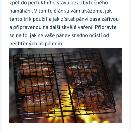
⁢zpět do perfektního stavu bez⁤ zbytečného
namáhání.​ V tomto článku vám ukážeme, jak
tento trik použít a jak získat pánvi zase zářivou
a připravenou na další skvělé vaření. Připravte
se na to, jak se vaše‍ pánev snadno očistí od
nechtěných ⁣připálenin.