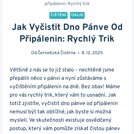
připálenin: Rychlý trik
ČIŠTĚNÍ
ÚKLID
Jak Vyčistit Dno Pánve Od
Připálenin: Rychlý Trik
Od
Černošická Čistírna
8. 12. 2025
Většině z nás se to již stalo – nechtěně jsme
přepálili něco v pánvi ‍a ⁣nyní ‌zůstáváme s
vyčištěním připálenin na dně.⁤ Bez obav! Máme
pro vás rychlý trik, který vám to usnadní. Jak
‍totiž zjistíte, vyčistit dno pánve od připálenin
nemusí být tak obtížné,‍ jak ⁤byste si možná
mysleli. ⁣Ve skutečnosti‍ existuje osvědčený
postup, ‍který vám pomůže ⁢získat ‌čistou pánev