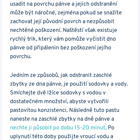
usadit na ‌povrchu pánve⁢ a jejich odstranění
může být ⁢náročné, zejména pokud se snažíte⁣
zachovat její původní povrch a nezpůsobit
nechtěné⁢ poškození. Naštěstí‌ však existuje
rychlý trik, který vám pomůže vyčistit dno
pánve ⁣od připálenin ⁣bez poškození jejího‌
povrchu.
Jedním ze způsobů, jak odstranit zaschlé
zbytky ze dna pánve, je použití sodovky a vody.
Smíchejte dvě lžíce sodovky s vodou v‍
dostatečném množství, abyste vytvořili
pastovitou konzistenci. Následně tuto pastu
naneste na⁤ zaschlé‍ zbytky na dně pánve ⁤a
nechte ji působit po dobu 15-20 ​minut
. Po
uplynutí této doby použijte vroucí vodu a