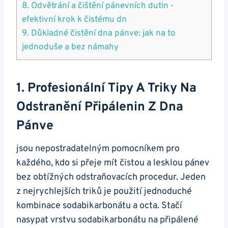
8. Odvětrání a čištění ‍pánevních dutin -​
efektivní krok k čistému dn
9. Důkladné čistění dna pánve: jak na to
jednoduše a bez⁤ námahy
1. Profesionální ‌tipy A⁢ Triky Na
Odstranění Připálenin Z Dna
Pánve
jsou ⁢nepostradatelným pomocníkem pro
každého, kdo ⁢si přeje mít čistou a lesklou pánev
bez obtížných odstraňovacích procedur. Jeden
z nejrychlejších ⁢triků‍ je použití jednoduché
‍kombinace sodabikarbonátu a ⁢octa. ‌Stačí‍
nasypat vrstvu sodabikarbonátu na připálené‌