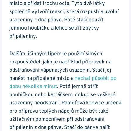
místo a přidat ⁢trochu octa. Tyto dvě látky
společně ‌vytvoří reakci, která rozpustí a uvolní‌
usazeniny z⁤ dna pánve. Poté stačí⁣ použít
jemnou houbičku a lehce setřít zbytky
připáleniny.
Dalším účinným tipem je použití silných
rozpouštědel, ⁣jako je například⁤ přípravek na
⁢odstraňování​ vápenatých usazenin. ‍Stačí jej⁤
nanést na připálené místo a
nechat působit ⁣po
dobu několika​ minut
. Poté jemně otřít
⁢houbičkou nebo kartáčkem,‌ dokud ⁣se veškeré
usazeniny neodstraní. Paměťová konvice ‌určená
pro přípravu teplých nápojů může být také
užitečným pomocníkem při odstraňování
připálenin‍ z dna‌ pánve. Stačí do pánve nalít‌