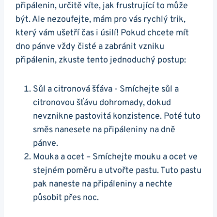
připálenin, určitě⁣ víte, jak frustrující to může
být. Ale nezoufejte, mám pro vás rychlý trik,
který⁤ vám ušetří čas‍ i úsilí! Pokud chcete ‍mít
dno⁤ pánve vždy čisté a zabránit vzniku
připálenin, zkuste tento jednoduchý postup:
Sůl a citronová šťáva -⁤ Smíchejte sůl a
citronovou šťávu dohromady, dokud
nevznikne pastovitá konzistence. Poté ‍tuto
směs nanesete na připáleniny​ na dně⁣
pánve.
Mouka a ocet – Smíchejte mouku a ocet ve
stejném poměru a utvořte ​pastu. Tuto pastu
pak ⁢naneste na připáleniny a ​nechte
působit přes noc.