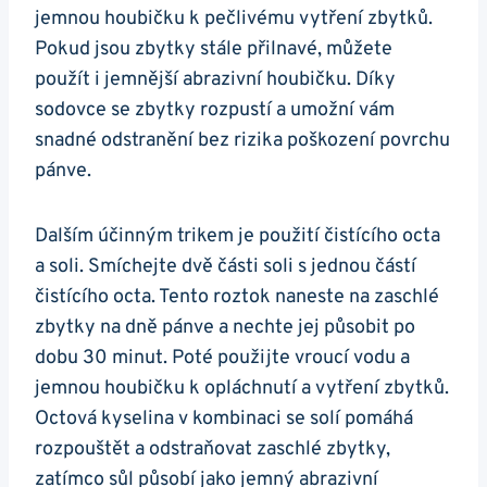
jemnou houbičku k pečlivému vytření zbytků.
‍Pokud jsou zbytky stále ‍přilnavé, můžete
‍použít i‍ jemnější ⁢abrazivní houbičku. Díky
sodovce se zbytky rozpustí a⁢ umožní vám
snadné odstranění bez⁤ rizika poškození povrchu
pánve.
Dalším účinným trikem ⁢je použití čistícího octa
a soli. Smíchejte dvě části soli⁣ s jednou částí
čistícího octa. Tento‍ roztok ⁤naneste na zaschlé
zbytky na dně pánve a nechte jej působit po
dobu 30 minut. Poté použijte vroucí vodu a
jemnou ⁣houbičku k opláchnutí a vytření zbytků.
Octová kyselina ⁢v kombinaci se solí pomáhá
rozpouštět a odstraňovat zaschlé zbytky,‍
zatímco sůl⁢ působí jako jemný abrazivní