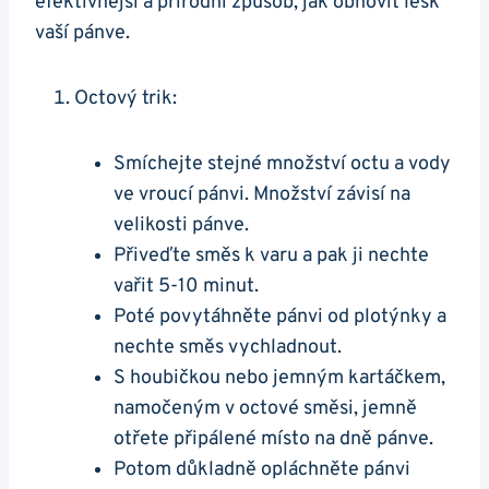
efektivnější a přírodní ⁢způsob, jak ‌obnovit lesk
vaší pánve.
Octový trik:
Smíchejte ⁤stejné množství​ octu a‌ vody⁢
ve vroucí pánvi. Množství závisí⁢ na
velikosti pánve.
Přiveďte směs k varu a pak ji nechte‍
vařit 5-10 minut.
Poté povytáhněte pánvi od plotýnky⁢ a
⁢nechte⁢ směs vychladnout.
S ⁣houbičkou nebo jemným kartáčkem,
namočeným v octové směsi, jemně
otřete‌ připálené místo na dně pánve.
Potom‌ důkladně opláchněte pánvi