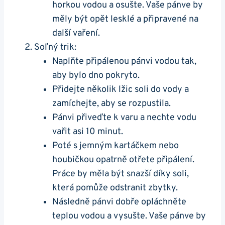
horkou​ vodou a osušte. Vaše pánve​ by⁢
měly být opět ⁤lesklé​ a připravené⁣ na
další vaření.
Soľný trik:
Naplňte připálenou pánvi vodou tak,
aby bylo dno pokryto.
Přidejte několik lžic ⁣soli do vody a
zamíchejte, aby se rozpustila.
Pánvi přiveďte k varu a nechte vodu
vařit asi ​10 minut.
Poté s jemným kartáčkem nebo
houbičkou opatrně otřete připálení.
⁤Práce‌ by měla být snazší díky soli,
která pomůže odstranit zbytky.
Následně pánvi dobře opláchněte
teplou vodou a vysušte.​ Vaše pánve by