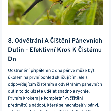
8. Odvětrání A Čištění ‍pánevních
Dutin -​ Efektivní Krok K Čistému
Dn
Odstranění⁣ připálenin z dna⁢ pánve⁣ může být
úkolem na první pohled skličujícím, ale s
odpovídajícím čištěním a odvětráním pánevních
dutin to dokážete udělat snadno a rychle.
Prvním krokem je⁣ kompletní vyčištění
předmětů⁢ a ​nádobí, které se nacházejí v pánvi,⁣