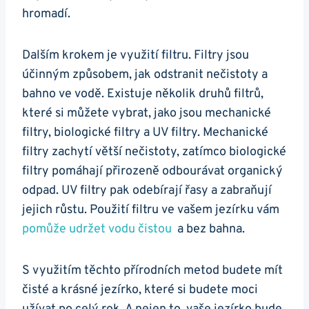
hromadí.
Dalším krokem je využití⁣ filtru.​ Filtry jsou
účinným způsobem, jak odstranit nečistoty a
bahno ve vodě. Existuje několik⁢ druhů filtrů,
které​ si můžete vybrat, jako ​jsou mechanické
filtry, biologické filtry ‌a UV filtry. Mechanické
filtry zachytí větší nečistoty,​ zatímco biologické⁢
filtry pomáhají přirozeně odbourávat organický
odpad. UV filtry​ pak odebírají řasy a zabraňují
jejich růstu. Použití filtru ve vašem ‌jezírku vám⁢
pomůže ‌udržet vodu čistou
⁤ a​ bez bahna.
S ‌využitím těchto přírodních metod ‍budete mít
čisté ⁢a‍ krásné ‌jezírko, které ⁣si ⁣budete moci