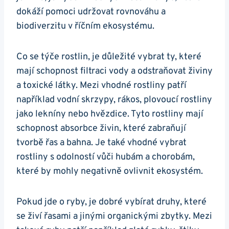
dokáží‍ pomoci udržovat rovnováhu a
biodiverzitu⁤ v⁣ říčním ekosystému.
Co se‍ týče⁣ rostlin, ‍je důležité vybrat ty, ‌které‌
mají schopnost filtraci ‌vody a ​odstraňovat živiny
a toxické ‍látky. Mezi vhodné rostliny patří
například vodní skrzypy, rákos, plovoucí rostliny
jako lekníny nebo hvězdice. ​Tyto rostliny mají
schopnost absorbce živin, které zabraňují
tvorbě řas‌ a bahna. Je ‍také vhodné vybrat⁤
rostliny s odolností ⁣vůči⁣ hubám a chorobám,
⁣které by mohly negativně ovlivnit ekosystém.
Pokud ⁣jde⁣ o ryby, je dobré ⁤vybírat druhy, které
se⁢ živí řasami a ‌jinými organickými zbytky. Mezi⁢