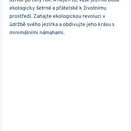
užívat‌ po celý rok. A nejen to, vaše jezírko bude
ekologicky šetrné a přátelské k ⁢životnímu
prostředí. Zahajte ​ekologickou revoluci v
údržbě svého ⁣jezírka a obdivujte jeho krásu s
minimálními ‌námahami.