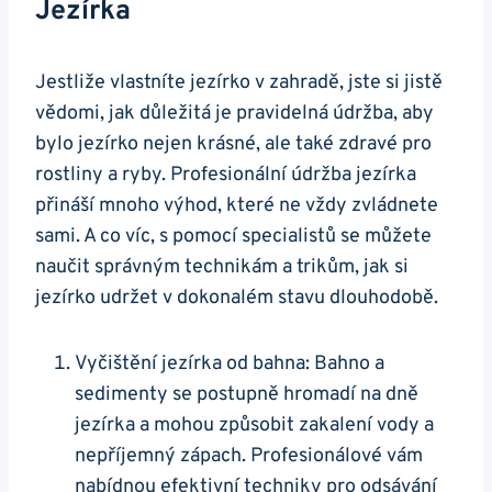
Jezírka
Jestliže vlastníte jezírko v zahradě, jste si jistě
⁢vědomi, jak důležitá je ‌pravidelná ​údržba, aby
bylo⁤ jezírko nejen krásné, ale také zdravé pro
rostliny a ryby. Profesionální údržba jezírka
přináší mnoho výhod, které ne vždy zvládnete‍
sami. A co‌ víc, ‍s pomocí⁤ specialistů‌ se můžete
naučit správným technikám a⁢ trikům, jak si
jezírko udržet v dokonalém stavu dlouhodobě.
Vyčištění jezírka od ‍bahna: Bahno a
sedimenty se postupně hromadí na dně
jezírka a mohou ​způsobit ‌zakalení vody a⁢
nepříjemný zápach.‌ Profesionálové vám
nabídnou efektivní techniky pro ​odsávání