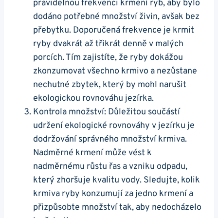
pravidelnou frekvenci krmení⁤ ryb, aby ​bylo
dodáno potřebné množství živin,​ avšak bez
přebytku. Doporučená frekvence je krmit
ryby dvakrát až třikrát denně v​ malých
porcích. Tím zajistíte, že⁣ ryby dokážou
zkonzumovat všechno krmivo‌ a⁢ nezůstane
nechutné zbytek, který‍ by mohl⁢ narušit
ekologickou rovnováhu⁢ jezírka.
Kontrola množství: Důležitou součástí
⁢udržení⁤ ekologické‌ rovnováhy v jezírku je
dodržování⁣ správného množství‍ krmiva.
⁤Nadměrné krmení může ‍vést k‍
nadměrnému růstu řas‍ a vzniku odpadu,
který zhoršuje kvalitu vody. Sledujte, kolik
krmiva ryby konzumují za jedno krmení a ​
přizpůsobte množství ‍tak, aby nedocházelo