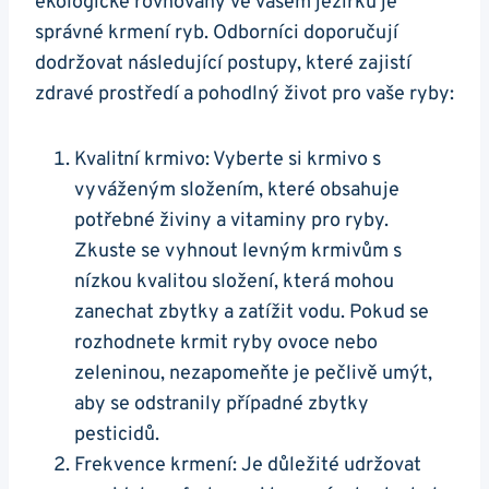
ekologické ‌rovnováhy ve vašem​ jezírku je
správné krmení ryb. Odborníci doporučují
dodržovat následující postupy, které zajistí
zdravé prostředí a pohodlný‌ život ‍pro vaše ryby:
Kvalitní krmivo: Vyberte si krmivo s
⁤vyváženým složením, které obsahuje
potřebné⁢ živiny a vitaminy pro ryby.
Zkuste se vyhnout levným krmivům ⁣s
nízkou kvalitou složení, která mohou
zanechat zbytky a zatížit vodu. ‍Pokud se ​
rozhodnete krmit ‌ryby ovoce nebo
zeleninou,‍ nezapomeňte je pečlivě umýt,
⁣aby se odstranily případné ‍zbytky⁣
pesticidů.
Frekvence krmení: Je důležité udržovat