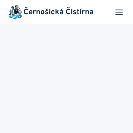
Přeskočit
Černošická Čistírna
na
obsah