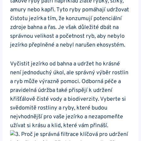
takové ‍ryby ​patří například zlaté ‍rybky, štiky,⁣
amury nebo kapři. Tyto ryby pomáhají udržovat
čistotu jezírka⁣ tím, ‌že ‌konzumují ​potenciální
zdroje bahna a řas. Je⁤ však ⁢důležité dbát na
správnou velikost ‍a‍ početnost ryb, aby nebylo‌
jezírko přeplněné​ a nebyl narušen ekosystém.
Vyčistit ⁤jezírko od bahna a udržet ho krásné
není‍ jednoduchý úkol,‌ ale správný výběr rostlin
a ‌ryb může ‌výrazně pomoci. Odborná péče a
pravidelná ⁢údržba také přispějí k udržení
křišťálově čisté⁢ vody a biodiverzity. Vyberte si
svědomitě ⁣rostliny a ryby,​ které budou
nejvhodnější pro vaše jezírko a ⁤nezapomeňte
užívat si krásu a⁢ klid, které vám přináší.