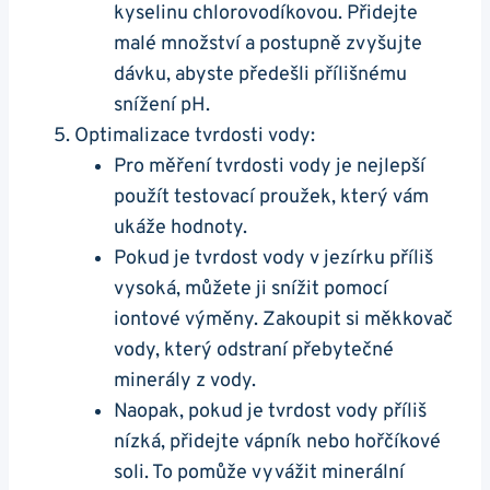
kyselinu chlorovodíkovou. Přidejte
malé množství a postupně zvyšujte⁣
dávku, abyste ⁣předešli přílišnému
⁢snížení pH.
Optimalizace tvrdosti vody:
Pro ‍měření tvrdosti ⁣vody je⁣ nejlepší
použít testovací proužek, který vám⁢
ukáže hodnoty.
Pokud je tvrdost vody v jezírku ‌příliš
vysoká, můžete ji snížit pomocí⁣
iontové výměny. Zakoupit si měkkovač
vody, který odstraní přebytečné
minerály ‌z vody.
Naopak,‌ pokud je tvrdost vody‍ příliš
nízká,⁣ přidejte vápník nebo hořčíkové
soli. To pomůže vyvážit​ minerální