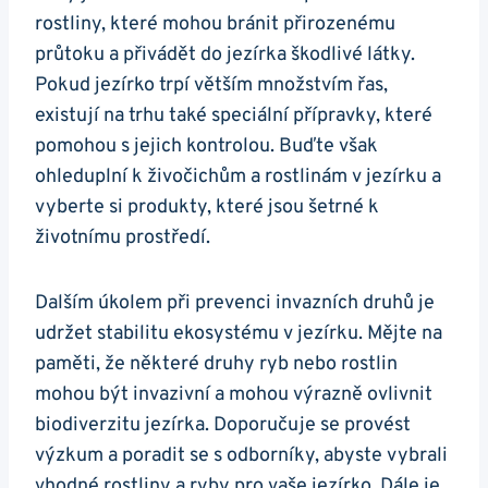
rostliny, které‌ mohou ​bránit přirozenému
průtoku⁣ a přivádět do jezírka⁤ škodlivé látky.
‌Pokud jezírko trpí větším množstvím řas,
existují na trhu‍ také speciální přípravky,⁣ které
pomohou s jejich kontrolou. Buďte však
⁢ohleduplní k živočichům a rostlinám v jezírku a
vyberte si produkty, které jsou šetrné k
životnímu⁣ prostředí.
Dalším úkolem​ při prevenci invazních druhů ‌je
udržet stabilitu ekosystému v‍ jezírku. Mějte na
paměti, že některé druhy ryb nebo rostlin‌
mohou⁣ být invazivní a mohou výrazně ovlivnit
biodiverzitu jezírka. Doporučuje se provést
výzkum a poradit se s ⁣odborníky, abyste ‍vybrali
vhodné rostliny a⁢ ryby pro vaše jezírko. ​Dále je