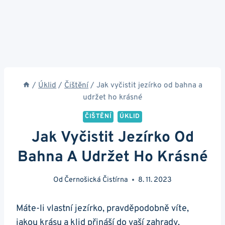
/
Úklid
/
Čištění
/
Jak vyčistit jezírko od bahna a
udržet ho krásné
ČIŠTĚNÍ
ÚKLID
Jak Vyčistit Jezírko Od
Bahna A Udržet Ho Krásné
Od
Černošická Čistírna
8. 11. 2023
Máte-li vlastní‌ jezírko, pravděpodobně ⁤víte,
jakou krásu a klid přináší⁢ do vaší ‍zahrady.