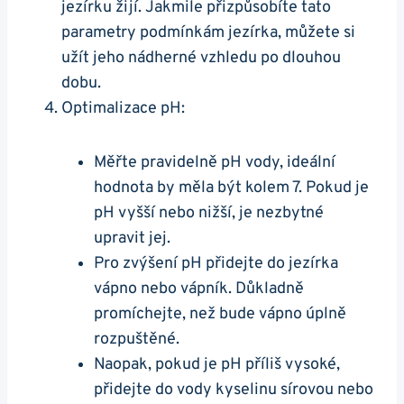
jezírku žijí. Jakmile‍ přizpůsobíte tato‌
parametry podmínkám jezírka, můžete si
užít jeho nádherné vzhledu po‌ dlouhou
dobu.
Optimalizace pH:
Měřte pravidelně pH vody, ideální
hodnota by měla být kolem 7. Pokud ‌je
pH vyšší nebo ‌nižší, je nezbytné
upravit jej.
Pro zvýšení pH přidejte do jezírka​
vápno nebo⁤ vápník. Důkladně
promíchejte, než bude ​vápno úplně
rozpuštěné.
Naopak, pokud⁢ je ‍pH příliš⁢ vysoké,
přidejte do vody kyselinu sírovou nebo