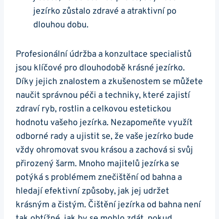
jezírko zůstalo zdravé a ​atraktivní po
dlouhou dobu.
Profesionální ‍údržba⁤ a konzultace specialistů
jsou‍ klíčové pro dlouhodobě krásné jezírko.
Díky jejich znalostem a⁣ zkušenostem se můžete
naučit správnou péči a ‌techniky,‍ které zajistí
zdraví ryb, rostlin a ⁢celkovou estetickou
hodnotu vašeho jezírka. Nezapomeňte využít
‍odborné rady a ujistit se, ⁤že vaše jezírko bude
vždy ohromovat ⁤svou krásou a​ zachová ‍si svůj
⁤přirozený šarm. Mnoho majitelů‌ jezírka⁣ se
potýká s ‍problémem znečištění od bahna a
hledají efektivní způsoby, jak jej⁤ udržet
krásným⁣ a čistým. ​Čištění ​jezírka⁣ od bahna není
tak obtížné, jak by ‌se mohlo ‌zdát,‌ pokud