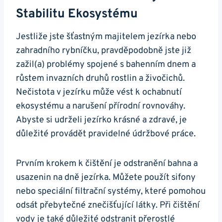
Stabilitu‌ Ekosystému
Jestliže jste šťastným majitelem⁣ jezírka nebo
zahradního rybníčku, ⁤pravděpodobně jste ⁢již
zažil(a) problémy ⁢spojené ⁣s bahenním dnem a
růstem​ invazních⁤ druhů rostlin a živočichů.
Nečistota v⁣ jezírku může vést k ochabnutí
ekosystému a narušení přírodní rovnováhy.‌
Abyste⁣ si udrželi jezírko krásné a zdravé, je
důležité provádět⁤ pravidelné údržbové práce.
Prvním krokem k ⁣čištění je odstranění ‌bahna a
usazenin na dně jezírka. ⁢Můžete použít sifony
nebo speciální filtrační ‌systémy, které pomohou
odsát přebytečné znečišťující látky. Při čištění
vody je také důležité‌ odstranit přerostlé