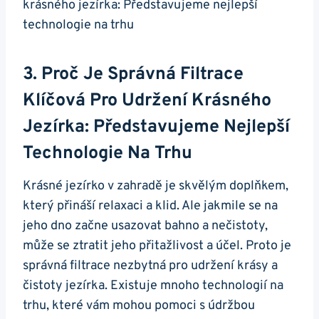
3. Proč Je Správná Filtrace​
Klíčová Pro Udržení ​krásného
Jezírka: Představujeme ‍nejlepší⁢
Technologie Na Trhu
Krásné⁤ jezírko ​v zahradě je skvělým doplňkem,
který⁤ přináší relaxaci a klid. Ale jakmile se na
jeho ⁤dno začne usazovat bahno a nečistoty,
může se ztratit ⁣jeho přitažlivost a⁣ účel. Proto je
správná‍ filtrace nezbytná pro udržení‍ krásy a
čistoty jezírka. Existuje mnoho ‌technologií ‍na
⁢trhu, které vám mohou⁢ pomoci s ⁤údržbou⁤