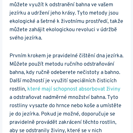
⁤můžete využít k odstranění bahna ve vašem
jezírku a udržení jeho krásy. Tyto metody jsou‌
ekologické a šetrné k‍ životnímu prostředí, ‍takže
můžete zahájit ekologickou revoluci v údržbě
svého jezírka. ⁢
Prvním krokem je pravidelné ‍čištění dna jezírka.⁤
Můžete ⁤použít metodu ručního⁢ odstraňování⁢
bahna, kdy ručně odeberete nečistoty a bahno.
Další možností je ‌využití speciálních čisticích
⁣rostlin,
které mají ‌schopnost absorbovat živiny
a‌ odstraňovat nadměrné množství bahna. Tyto​
rostliny vysazte do hrnce nebo koše a umístěte
je do jezírka. Pokud⁣ je⁢ možné, doporučuje se
pravidelně⁤ provádět zakrácení těchto rostlin, ​
aby se odstranily živiny, které ‌se v nich