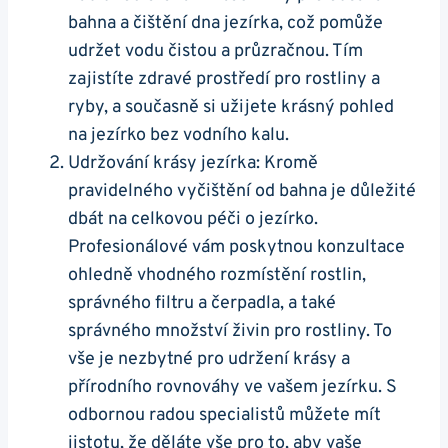
bahna a čištění dna jezírka, což pomůže
udržet vodu čistou a průzračnou. Tím
‌zajistíte zdravé​ prostředí pro rostliny a
ryby, a současně ‍si užijete krásný pohled
na jezírko bez vodního kalu.
Udržování krásy jezírka: Kromě
pravidelného ⁤vyčištění ‌od bahna je ‍důležité
dbát⁢ na celkovou péči o jezírko.
Profesionálové vám poskytnou konzultace
ohledně vhodného rozmístění rostlin,
správného filtru a čerpadla,​ a také
správného množství živin pro rostliny. To
vše je nezbytné pro udržení krásy a
‍přírodního⁢ rovnováhy ve vašem⁢ jezírku. S
odbornou radou specialistů ​můžete ‍mít
jistotu, ⁤že děláte vše⁤ pro to,⁣ aby vaše