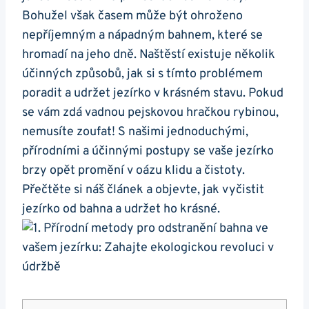
‌Bohužel však časem může být ohroženo
nepříjemným⁢ a nápadným bahnem, které se
⁢hromadí na jeho dně. Naštěstí existuje ⁣několik
účinných způsobů, jak si s tímto problémem
poradit a udržet jezírko v krásném ​stavu. Pokud
se vám zdá⁤ vadnou‍ pejskovou hračkou rybinou,​
nemusíte​ zoufat! ⁤S našimi jednoduchými,
přírodními a účinnými ⁣postupy se vaše jezírko ​
brzy opět promění v⁣ oázu klidu a ⁢čistoty.
Přečtěte​ si náš článek a objevte, ‌jak vyčistit
jezírko od bahna a ‍udržet ho krásné.