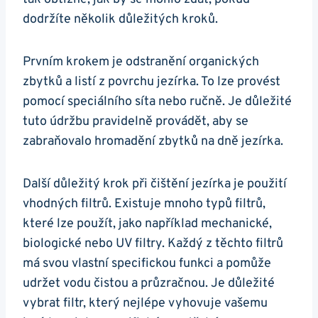
dodržíte několik důležitých kroků.
Prvním krokem je odstranění organických
zbytků a listí z ​povrchu jezírka. To ⁣lze provést
pomocí speciálního síta nebo ručně. ⁤Je důležité
tuto údržbu pravidelně provádět, aby ⁣se‌
zabraňovalo hromadění zbytků na dně jezírka.
Další důležitý ⁤krok při⁢ čištění jezírka je použití
‍vhodných filtrů.‍ Existuje mnoho typů filtrů,
které lze použít, jako například mechanické,
biologické nebo​ UV filtry.‌ Každý z těchto‌ filtrů
má ‌svou vlastní specifickou funkci a pomůže
udržet ​vodu čistou a ​průzračnou. Je důležité
vybrat filtr, který nejlépe ⁤vyhovuje vašemu