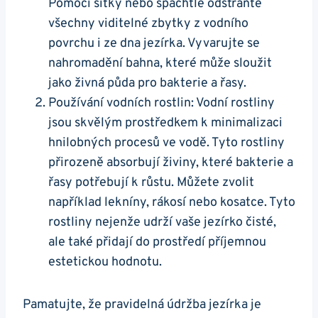
Pomocí síťky ⁤nebo špachtle odstraňte
všechny viditelné zbytky z vodního
povrchu i ze⁢ dna jezírka. Vyvarujte ⁤se​
nahromadění bahna, které může sloužit
jako živná půda pro ‌bakterie a řasy.
Používání vodních rostlin: Vodní rostliny
jsou skvělým ‍prostředkem k minimalizaci
hnilobných procesů ve vodě.⁣ Tyto rostliny ​
přirozeně absorbují živiny, které bakterie a
řasy potřebují k růstu. Můžete zvolit
⁢například lekníny, rákosí nebo⁢ kosatce. Tyto
rostliny nejenže​ udrží vaše jezírko čisté,
ale také přidají ⁤do prostředí ‌příjemnou
estetickou hodnotu.
Pamatujte, že pravidelná⁢ údržba ‍jezírka je