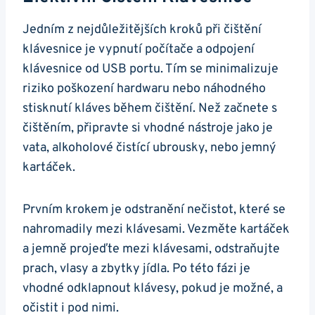
Jedním z nejdůležitějších kroků při čištění
klávesnice je vypnutí počítače a odpojení
klávesnice od USB ⁣portu. Tím se minimalizuje
riziko ‌poškození⁣ hardwaru nebo náhodného
stisknutí kláves během čištění.​ Než začnete s
čištěním, připravte si vhodné nástroje ⁤jako je
vata, alkoholové čistící ubrousky, nebo jemný
kartáček.⁢
Prvním krokem je odstranění nečistot, které se
⁣nahromadily mezi klávesami. Vezměte ​kartáček ​
a jemně projeďte mezi klávesami, ‍odstraňujte
prach, vlasy a zbytky ⁢jídla. Po této fázi je
vhodné odklapnout klávesy, pokud je možné, a
očistit i pod nimi.