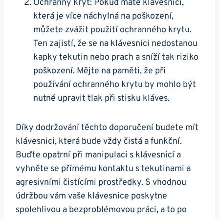
Ochranný kryt: Pokud máte klávesnici,
která je více náchylná na poškození,⁣
můžete zvážit použití ochranného krytu.
Ten zajistí,‍ že se na klávesnici nedostanou
kapky tekutin nebo ⁣prach a sníží tak riziko
poškození. Mějte na paměti, že při
používání ochranného krytu by mohlo být
nutné upravit tlak při stisku ‍kláves.
Díky⁢ dodržování těchto doporučení budete mít
klávesnici, která bude vždy⁢ čistá a funkční.‍
Buďte opatrní při manipulaci s klávesnicí a
vyhněte se přímému kontaktu s tekutinami⁢ a
agresivními čistícími prostředky. S vhodnou
‍údržbou vám vaše klávesnice poskytne
spolehlivou a bezproblémovou práci, a to po