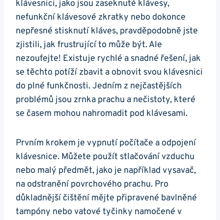
klávesnici, jako jsou zaseknuté ​klávesy,
nefunkční klávesové zkratky nebo⁢ dokonce
nepřesné stisknutí kláves, pravděpodobně jste
zjistili, jak​ frustrující to ‌může⁢ být. ​Ale
nezoufejte! Existuje rychlé a snadné řešení, jak
se těchto potíží zbavit a obnovit svou klávesnici
do plné funkčnosti. Jedním z nejčastějších
problémů jsou zrnka prachu a nečistoty, které
se časem mohou nahromadit pod klávesami.
Prvním krokem je vypnutí počítače a odpojení
klávesnice. Můžete použít⁤ stlačování vzduchu
nebo malý předmět, jako je například vysavač,
na odstranění povrchového prachu. Pro
důkladnější⁤ čištění mějte připravené bavlněné
tampóny ‌nebo​ vatové tyčinky namočené v