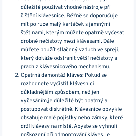
důležité⁢ používat vhodné nástroje při
čištění klávesnice. Běžně ⁢se doporučuje
mít po ruce malý kartáček s jemnými
štětinami, kterým můžete opatrně vyčesat
drobné nečistoty mezi klávesami. Dále
můžete použít stlačený vzduch ‍ve spreji,
⁣který dokáže odstranit větší nečistoty a
prach z klávesnicového mechanismu.
Opatrná demontáž⁤ kláves:​ Pokud se
rozhodnete vyčistit klávesnici
důkladnějším způsobem, než​ jen
vyčesáním,je důležité být opatrný ⁤a
postupovat diskrétně. Klávesnice obvykle
obsahuje malé pojistky nebo zámky, které
drží klávesy na​ místě. Abyste se vyhnuli
poškození při odmontování kláves, je