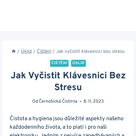
/
Úklid
/
Čištění
/
Jak vyčistit klávesnici bez stresu
ČIŠTĚNÍ
ÚKLID
Jak Vyčistit Klávesnici Bez
Stresu
Od
Černošická Čistírna
8. 11. 2023
Čistota a hygiena jsou důležité aspekty našeho
každodenního života, a to platí i pro naši
elektroniku. Jedním z nejvíce zanedbávaných a