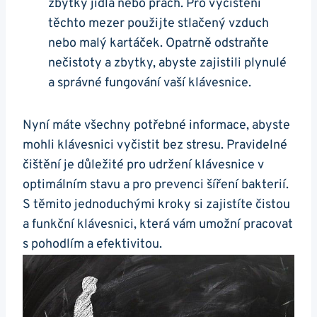
zbytky jídla nebo prach. Pro vyčištění
těchto mezer použijte stlačený ⁤vzduch
nebo malý kartáček. Opatrně‍ odstraňte
nečistoty⁣ a zbytky, abyste zajistili plynulé
a správné fungování vaší klávesnice.
Nyní máte všechny‍ potřebné informace, abyste
mohli klávesnici vyčistit bez stresu. Pravidelné
čištění je důležité pro udržení klávesnice v
optimálním stavu a pro prevenci šíření bakterií.
S těmito jednoduchými kroky si zajistíte čistou
a funkční klávesnici, která ‍vám umožní pracovat
s pohodlím a efektivitou.