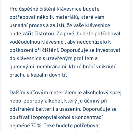
Pro úspěšné čištění⁢ klávesnice budete
potřebovat několik materiálů, které vám
usnadní proces a zajistí, že vaše klávesnice
bude ‍zářit ‌čistotou. Za prvé, budete potřebovat⁣
voděodolnou klávesnici, aby‍ nedocházelo k⁤
poškození při čištění. Doporučuje se investovat⁣
do klávesnice s uzavřeným ‌profilem a
gumovými membránami,⁤ které brání vniknutí
prachu a kapalin dovnitř.
Dalším klíčovým materiálem je alkoholový sprej
nebo izopropylalkohol, který je účinný při
odstranění bakterií a usazenin. Doporučuje se
používat izopropylalkohol s koncentrací
nejméně 70%. ‌Také budete potřebovat