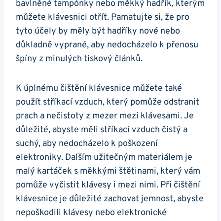
bavlněné tampónky nebo měkký hadřík,⁤ kterým
můžete klávesnici otřít. Pamatujte si, že ‍pro
tyto účely by měly být hadříky​ nové nebo‌
důkladně vyprané, aby nedocházelo k přenosu​
špíny‍ z minulých tiskový článků.
K úplnému⁤ čištění klávesnice můžete také
použít⁤ stříkací vzduch, který pomůže odstranit
prach a nečistoty z mezer mezi klávesami. Je
důležité, abyste měli stříkací vzduch čistý ​a
suchý, aby nedocházelo k poškození
elektroniky. Dalším užitečným materiálem je​
malý kartáček s měkkými štětinami, který vám
pomůže vyčistit klávesy i mezi nimi. Při ⁢čištění
klávesnice je důležité zachovat jemnost, abyste
nepoškodili klávesy nebo elektronické