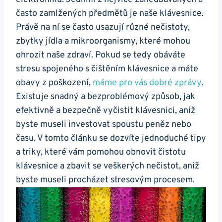
často zamlžených předmětů je naše klávesnice.
Právě na ní se často ⁢usazují různé⁢ nečistoty,
zbytky jídla a mikroorganismy, které mohou
ohrozit naše zdraví. Pokud se tedy obáváte⁣
stresu spojeného​ s čištěním klávesnice a máte
obavy z poškození,
máme pro vás dobré zprávy
.
Existuje snadný a bezproblémový způsob, jak
efektivně a bezpečně‌ vyčistit klávesnici, aniž
byste‍ museli investovat spoustu peněz nebo
času. V tomto článku se dozvíte jednoduché tipy
a triky, které vám ⁣pomohou obnovit čistotu
klávesnice a zbavit se veškerých nečistot, aniž
byste museli​ procházet stresovým procesem.