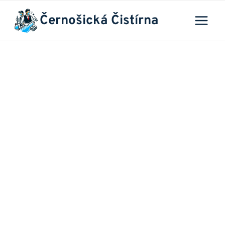
Přeskočit
Černošická Čistírna
na
obsah