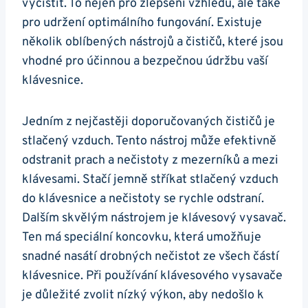
vyčistit. To nejen pro zlepšení vzhledu, ale také
pro ‍udržení optimálního fungování. Existuje
několik oblíbených nástrojů a​ čističů, které jsou
vhodné pro účinnou a bezpečnou údržbu vaší
klávesnice.
Jedním z nejčastěji doporučovaných čističů je
stlačený vzduch. Tento nástroj může efektivně
odstranit⁢ prach a nečistoty​ z mezerníků a mezi
klávesami. Stačí jemně stříkat stlačený vzduch
do klávesnice a nečistoty se rychle odstraní.
Dalším skvělým nástrojem je klávesový vysavač.
Ten má speciální koncovku, která umožňuje
snadné nasátí drobných nečistot ze všech částí
klávesnice. Při používání klávesového vysavače
je důležité zvolit nízký výkon, aby nedošlo k