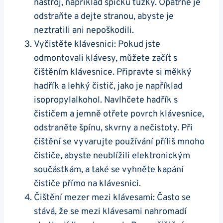
nástroj, například ​špičku tužky. Opatrně je
odstraňte a dejte stranou, abyste je
neztratili ani nepoškodili.
Vyčistěte klávesnici: Pokud jste
odmontovali klávesy, můžete začít s
čištěním klávesnice. Připravte si měkký
hadřík a lehký čistič, ⁣jako je například
isopropylalkohol. Navlhčete ​hadřík s
čističem a jemně otřete povrch klávesnice,
⁢odstraněte špínu, skvrny a nečistoty. Při
čištění se vyvarujte používání příliš mnoho
čističe, abyste neublížili elektronickým
součástkám, a také se vyhněte‌ kapání
čističe přímo‌ na klávesnici.
Čištění mezer mezi klávesami: Často se
stává, že se mezi klávesami nahromadí