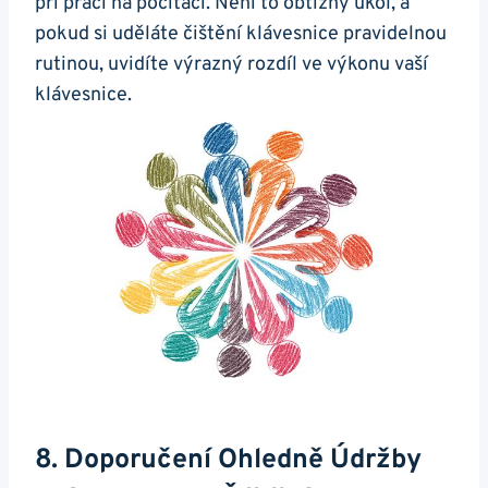
při práci na počítači. Není to obtížný úkol, a
pokud si‌ uděláte čištění klávesnice pravidelnou
rutinou, ⁤uvidíte ⁤výrazný rozdíl ve výkonu vaší
‍klávesnice.
8. Doporučení⁤ Ohledně Údržby