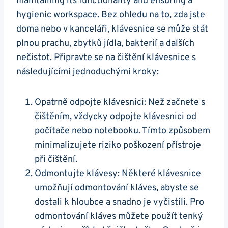
⁢maintaining its functionality and⁢ ensuring a
hygienic workspace. Bez ohledu ⁤na⁣ to, zda jste
doma⁤ nebo v kanceláři, klávesnice se ⁤může stát
plnou prachu, zbytků jídla, bakterií a dalších
nečistot. ‍Připravte se na čištění klávesnice s
následujícími jednoduchými kroky:
Opatrně odpojte klávesnici: Než začnete s
čištěním, vždycky odpojte klávesnici od
⁣počítače nebo notebooku. Tímto způsobem
⁤minimalizujete riziko poškození přístroje
při​ čištění.
Odmontujte klávesy: Některé klávesnice
⁣umožňují odmontování kláves, abyste se
dostali k hloubce a⁢ snadno je vyčistili. Pro
odmontování kláves můžete použít tenký