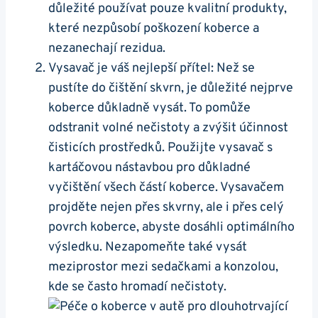
důležité‌ používat pouze kvalitní​ produkty,
které nezpůsobí poškození koberce a
nezanechají⁣ rezidua.
Vysavač je váš nejlepší‌ přítel: Než se
pustíte ‍do čištění ⁢skvrn, je ⁢důležité nejprve
koberce ⁤důkladně vysát. To‍ pomůže‍
odstranit ⁤volné nečistoty ⁣a zvýšit účinnost
‍čisticích​ prostředků.⁤ Použijte vysavač ‌s
kartáčovou nástavbou pro důkladné
⁢vyčištění‍ všech ‌částí koberce. Vysavačem
projděte nejen přes skvrny, ale i přes ‌celý
povrch ‌koberce, abyste dosáhli optimálního
výsledku. Nezapomeňte také vysát
meziprostor‌ mezi sedačkami a⁢ konzolou,⁢
kde se⁣ často hromadí‍ nečistoty.