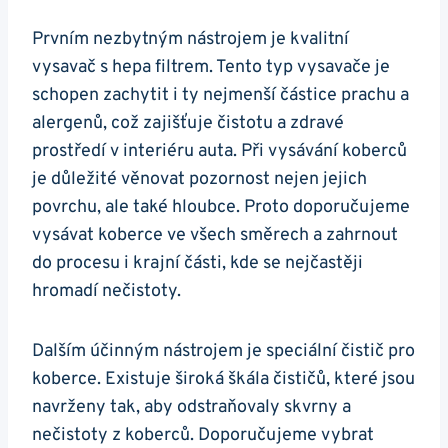
Prvním ‌nezbytným nástrojem je kvalitní
vysavač s⁤ hepa filtrem. Tento typ vysavače je
schopen zachytit i ty nejmenší částice prachu ⁢a
alergenů, ​což zajišťuje čistotu a zdravé ​
prostředí v interiéru auta. Při ⁣vysávání koberců
⁢je důležité věnovat pozornost⁢ nejen jejich​
povrchu,⁤ ale také hloubce.‍ Proto ⁣doporučujeme
vysávat koberce ve všech směrech a zahrnout
do procesu i krajní ‍části, kde se nejčastěji
hromadí nečistoty.
Dalším účinným nástrojem je‍ speciální čistič ⁢pro
koberce. Existuje široká škála čističů,‍ které​ jsou
navrženy tak,‍ aby odstraňovaly skvrny a
nečistoty z koberců. Doporučujeme vybrat⁢