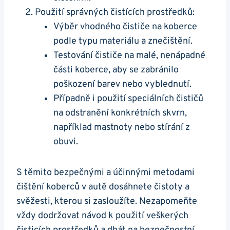
Použití správných čistících ​prostředků:
Výběr‍ vhodného čističe ‍na koberce
podle typu materiálu a ‍znečištění.
Testování ⁢čističe na malé, nenápadné
části koberce, aby se zabránilo
poškození barev nebo vyblednutí.
Případně i použití speciálních čističů
‍na odstranění konkrétních skvrn,‌
například mastnoty nebo​ stírání z ​
obuvi.
S těmito bezpečnými a účinnými ⁣metodami
čištění koberců ​v⁢ autě dosáhnete čistoty⁢ a
svěžesti, kterou si⁢ zasloužíte.⁢ Nezapomeňte
vždy ​dodržovat návod⁤ k⁤ použití veškerých