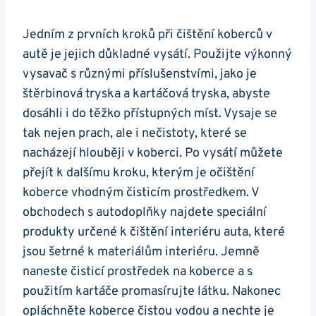
Jedním z ⁤prvních kroků⁢ při čištění koberců v
autě je jejich důkladné ​vysátí. Použijte výkonný
vysavač⁢ s různými příslušenstvími, jako je
⁢štěrbinová tryska a kartáčová tryska, abyste
dosáhli ‍i ⁢do ⁣těžko‍ přístupných míst. Vysaje se
tak nejen prach, ​ale i nečistoty, které se
nacházejí ‍hlouběji v koberci. Po⁤ vysátí můžete⁤
přejít k dalšímu kroku, kterým je očištění​
koberce vhodným čisticím prostředkem. V
obchodech s autodoplňky najdete speciální
produkty určené k čištění interiéru auta, které
jsou šetrné k materiálům ⁤interiéru. Jemně
naneste ​čisticí​ prostředek na koberce a s
použitím kartáče promasírujte látku.⁣ Nakonec
‍opláchněte koberce čistou vodou‍ a nechte je