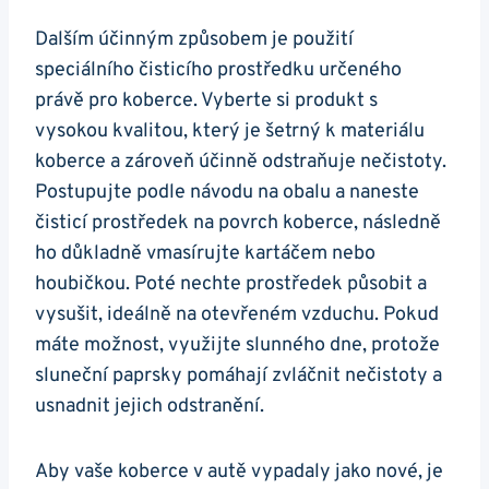
Dalším⁤ účinným způsobem je použití
speciálního čisticího prostředku ‌určeného
právě pro⁤ koberce. Vyberte si produkt s
vysokou kvalitou, který je šetrný k materiálu
koberce a⁤ zároveň účinně odstraňuje nečistoty.
Postupujte‍ podle ⁢návodu na obalu a naneste
čisticí ⁢prostředek na​ povrch ⁣koberce,‌ následně
ho důkladně vmasírujte⁣ kartáčem nebo
houbičkou.⁣ Poté nechte prostředek působit a⁢
vysušit, ideálně⁢ na otevřeném ⁤vzduchu. Pokud
máte ‌možnost, využijte slunného dne, protože
sluneční paprsky pomáhají‌ zvláčnit nečistoty⁤ a
usnadnit jejich odstranění.
Aby ​vaše koberce v autě ⁤vypadaly⁢ jako ‌nové, ⁢je