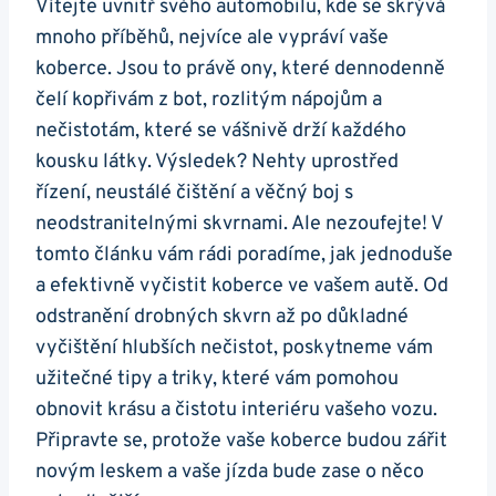
Vítejte uvnitř⁤ svého automobilu, ​kde se ⁣skrývá
mnoho ​příběhů, nejvíce ale vypráví ⁢vaše
koberce. Jsou to ‌právě ony, které dennodenně
čelí kopřivám ‍z‍ bot, rozlitým ⁣nápojům a
‌nečistotám, které se vášnivě drží každého
‍kousku ‌látky. Výsledek? Nehty uprostřed‌
řízení, neustálé čištění a věčný boj s
neodstranitelnými ​skvrnami. Ale nezoufejte! ‌V
tomto článku ‍vám rádi poradíme, jak​ jednoduše
a ‌efektivně vyčistit ‌koberce ve ⁣vašem‍ autě. Od⁤
odstranění drobných​ skvrn až po ‍důkladné
vyčištění hlubších nečistot, poskytneme vám
‍užitečné⁢ tipy a ​triky, které vám pomohou
obnovit krásu a čistotu​ interiéru vašeho ‌vozu.
Připravte‌ se,⁤ protože vaše koberce budou‍ zářit
novým leskem a vaše ‌jízda bude‍ zase o ⁢něco