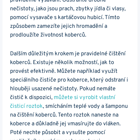
pravidelné vysávání. Odstraňte drobné
nečistoty, jako jsou prach, zbytky jídla či ‍vlasy,
pomocí vysavače s kartáčovou hubicí. Tímto
způsobem zamezíte jejich hromadění a
prodloužíte ‌životnost ‍koberců.⁣
Dalším důležitým krokem je pravidelné čištění
koberců. Existuje několik možností,⁤ jak to
provést efektivně. Můžete například využít
speciálního čističe pro koberce, který odstraní i⁢
hlouběji usazené​ nečistoty. Pokud nemáte
čistič k ‌dispozici,
můžete si vyrobit‌ vlastní
čisticí roztok
, ‌smícháním teplé vody⁤ a ‍šamponu
na‍ čištění koberců. Tento⁣ roztok naneste na
koberce a důkladně jej vmasírujte ‍do vláken.
Poté​ nechte působit a vysušte ⁤pomocí