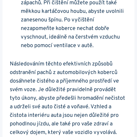
zápachů. Při čištění můžete použít‍ také
měkkou kartáčovou⁣ houbu, abyste⁤ uvolnili
zanesenou špínu. Po vyčištění
⁢nezapomeňte ⁣koberce nechat dobře⁣
vyschnout, ⁤ideálně na čerstvém vzduchu
nebo​ pomocí ​ventilace v ‍autě.
Následováním těchto‌ efektivních ⁤způsobů
odstranění pachů⁢ z automobilových⁤ koberců
dosáhnete čistého​ a příjemného ​prostředí ⁢ve
svém ‍voze.⁤ Je ​důležité⁤ pravidelně provádět
tyto úkony, abyste předešli ⁢hromadění nečistot
a udrželi​ své⁢ auto ⁣čisté a voňavé. Vzhled ⁢a⁤
čistota interiéru auta jsou nejen důležité‌ pro
pohodlnou​ jízdu, ‌ale také ⁢pro vaše zdraví a
celkový dojem, který vaše vozidlo vyvolává.