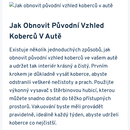
Jak ⁢obnovit‍ Původní ​vzhled
Koberců V Autě
Existuje několik jednoduchých ⁢způsobů, ‍jak
obnovit ⁤původní vzhled koberců ve vašem autě
a udržet tak interiér‌ krásný a čistý. Prvním
krokem je důkladně vysát⁣ koberce,⁣ abyste
odstranili ⁣veškeré nečistoty a prach. Použijte
výkonný ⁣vysavač‍ s štěrbinovou hubicí, kterou
můžete snadno dostat do těžko ‌přístupných
prostorů. Vakuování byste měli ⁢provádět
pravidelně, ideálně ⁤každý⁢ týden, abyste udrželi
koberce co nejčistší.