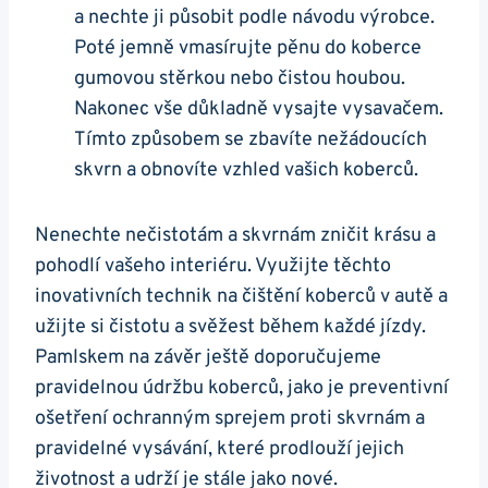
a ​nechte ji působit podle⁢ návodu ⁤výrobce.
‍Poté jemně vmasírujte pěnu do⁣ koberce
⁣gumovou stěrkou​ nebo‌ čistou houbou.
Nakonec⁣ vše důkladně vysajte vysavačem.
Tímto ⁢způsobem se⁢ zbavíte nežádoucích
skvrn a ‍obnovíte vzhled vašich koberců.
Nenechte ‍nečistotám a ⁢skvrnám zničit krásu a
pohodlí vašeho interiéru. Využijte těchto
inovativních ⁢technik na ​čištění koberců v autě a
užijte si čistotu a svěžest během každé jízdy.
Pamlskem⁣ na závěr ještě doporučujeme
pravidelnou údržbu⁢ koberců,‌ jako⁣ je preventivní
ošetření ochranným sprejem proti‌ skvrnám ‍a
⁣pravidelné vysávání, které prodlouží jejich
životnost a ⁢udrží⁤ je‌ stále jako nové.