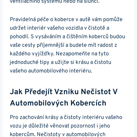
ventilačního systému ⁢nebo na⁢ slunci.
Pravidelná péče o koberce v autě vám pomůže
udržet interiér vašeho vozidla ⁣v čistotě a
pohodlí. S vysáváním a čištěním koberců ‍budou
vaše cesty příjemnější a ‌budete ⁤mít radost z
každého vyjížďky. Nezapomeňte na tyto
jednoduché tipy⁣ a užijte‍ si krásu ​a ⁢čistotu
vašeho automobilového⁢ interiéru.
Jak Předejít Vzniku Nečistot‍ V
Automobilových‌ Kobercích
Pro zachování krásy a⁢ čistoty⁣ interiéru vašeho ​
vozu ⁢je důležité věnovat pozornost i jeho‍
kobercům. Nečistoty v automobilových