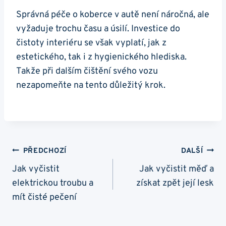
Správná⁢ péče o koberce v autě není náročná, ale
⁤vyžaduje trochu času a úsilí. Investice⁤ do
čistoty interiéru se však vyplatí, jak z
estetického, tak i ⁤z hygienického hlediska.
Takže při dalším čištění svého vozu
nezapomeňte na tento ‍důležitý ⁣krok.
Navigace
PŘEDCHOZÍ
DALŠÍ
Pro
Jak vyčistit
Jak vyčistit měď a
elektrickou troubu a
získat zpět její lesk
Příspěvek
mít čisté pečení