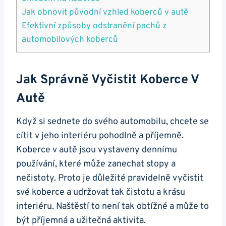
Jak ⁢obnovit‍ původní ​vzhled koberců v autě
Efektivní ‍způsoby⁤ odstranění pachů ⁣z
automobilových koberců
Jak⁢ Správně Vyčistit Koberce V
Autě
Když si sednete⁢ do svého automobilu, chcete se
cítit ⁣v jeho​ interiéru pohodlně a příjemně.
Koberce ⁤v autě jsou vystaveny dennímu
‍používání, které může zanechat stopy a‍
nečistoty. Proto⁣ je důležité pravidelně⁢ vyčistit‌
své koberce a ‍udržovat⁢ tak čistotu a krásu
interiéru. Naštěstí⁣ to není ⁤tak obtížné ⁣a může to
být příjemná⁣ a užitečná aktivita.⁢