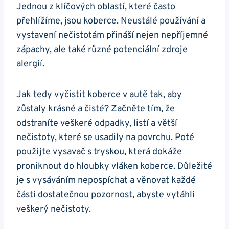
Jednou z klíčových‍ oblastí, které často
přehlížíme, jsou ‌koberce. Neustálé používání a
⁣vystavení nečistotám⁤ přináší⁣ nejen nepříjemné
‍zápachy, ale také různé potenciální​ zdroje
alergií.
Jak tedy⁤ vyčistit koberce v autě tak, aby
zůstaly krásné a čisté? Začněte tím,⁣ že
odstraníte veškeré odpadky, listí a ⁤větší
nečistoty, které se usadily na povrchu. Poté
použijte ‌vysavač⁣ s ‍tryskou, která ​dokáže
proniknout do hloubky vláken koberce. Důležité
je s vysáváním​ nepospíchat a ‌věnovat každé
části dostatečnou pozornost, abyste vytáhli
‍veškerý nečistoty.