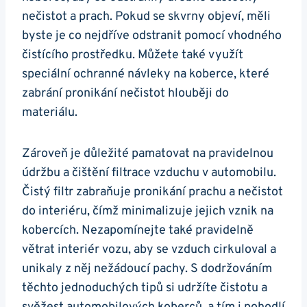
⁤nečistot a prach. Pokud se skvrny objeví, měli
byste je co nejdříve odstranit pomocí ⁤vhodného
čistícího prostředku. Můžete také využít
speciální ochranné návleky na koberce,​ které
‍zabrání pronikání nečistot hlouběji do
materiálu.
Zároveň je⁢ důležité ​pamatovat na pravidelnou
údržbu a čištění ‍filtrace vzduchu v automobilu.
Čistý filtr⁣ zabraňuje pronikání prachu a nečistot
do⁤ interiéru, ⁣čímž minimalizuje jejich ⁣vznik na
kobercích. Nezapomínejte ‌také⁣ pravidelně
větrat interiér vozu,​ aby se ‌vzduch ‍cirkuloval⁤ a
⁢unikaly​ z něj⁤ nežádoucí ‌pachy. S dodržováním
těchto jednoduchých tipů si udržíte čistotu a