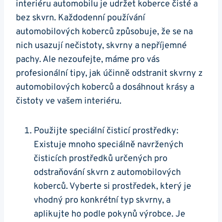
interiéru⁣ automobilu je ⁢udržet ‍koberce čisté a
bez skvrn. Každodenní používání
automobilových koberců způsobuje, ‍že se ‌na
nich ⁤usazují nečistoty, skvrny a nepříjemné
pachy. Ale nezoufejte, máme pro​ vás
profesionální tipy, jak účinně odstranit ⁢skvrny ⁢z
automobilových koberců‍ a dosáhnout krásy a​
čistoty ve vašem interiéru.
Použijte speciální čisticí prostředky:
Existuje mnoho speciálně navržených
čisticích prostředků⁤ určených pro
odstraňování⁤ skvrn z automobilových⁢
koberců. Vyberte si prostředek, který‌ je
vhodný ‌pro konkrétní‍ typ‌ skvrny, a
aplikujte ho podle pokynů výrobce. Je