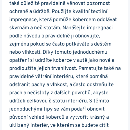
také‌ důležité pravidelně věnovat pozornost
ochraně ​a údržbě. Použijte kvalitní textilní
impregnace, ​která pomůže kobercem odolávat
skvrnám a ⁢nečistotám. Nanášejte impregnaci
podle ⁣návodu a pravidelně ji obnovujte,
⁤zejména pokud se ‍často potkáváte s deštěm
nebo vlhkostí. Díky⁤ tomuto jednoduchému
opatření ‍si udržíte koberce‌ v‌ autě​ jako ‍nové a
prodloužíte jejich trvanlivost. Pamatujte také na
pravidelné větrání ​interiéru, které pomáhá
odstranit ⁣pachy a vlhkost, a často⁣ odstraňujte
prach a nečistoty z dalších povrchů, abyste
udrželi celkovou čistotu interiéru. S těmito
jednoduchými tipy se vám ⁢podaří obnovit
původní vzhled ‌koberců a vytvořit krásný⁤ a
uklizený ⁤interiér, ve ‍kterém ⁢se budete cítit