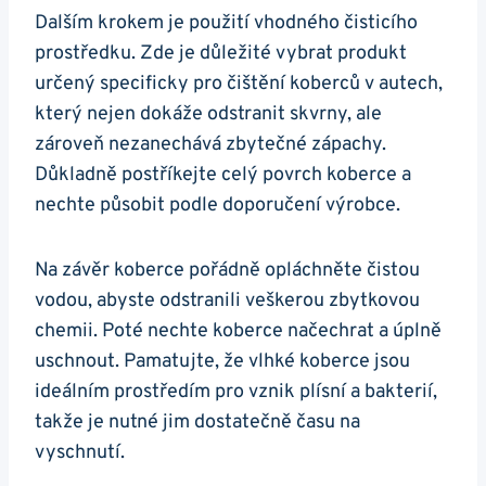
Dalším ‍krokem ‌je použití vhodného čisticího
⁣prostředku.⁤ Zde je důležité vybrat produkt
určený specificky pro čištění koberců v autech,
který nejen⁢ dokáže odstranit skvrny, ​ale
‍zároveň nezanechává‍ zbytečné zápachy.
Důkladně postříkejte celý povrch⁢ koberce a
nechte působit podle doporučení výrobce.
Na závěr ‍koberce pořádně opláchněte čistou
vodou, abyste ​odstranili veškerou zbytkovou
chemii. Poté​ nechte koberce načechrat a úplně‌
uschnout. ⁣Pamatujte, že vlhké koberce jsou
ideálním⁤ prostředím pro vznik plísní a ​bakterií,⁤
takže je nutné ⁢jim‍ dostatečně času⁣ na​
vyschnutí.