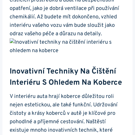
čisticích prostředků a dbát⁤ na bezpečnostní
opatření, jako⁢ je dobrá ventilace při používání‍
chemikálií. Až budete mít dokončeno, vzhled
interiéru vašeho vozu vám bude sloužit jako⁤
odraz vašeho péče ⁣a ⁣důrazu na detaily.
Inovativní Techniky Na ​čištění
⁢interiéru S Ohledem Na Koberce
V⁤ interiéru auta ‍hrají koberce důležitou ⁤roli
nejen estetickou, ale také funkční. Udržování​
čistoty a krásy koberců ⁢v autě ⁢je‌ klíčové pro ​
pohodlné‌ a ​příjemné cestování. ‍Naštěstí
existuje mnoho inovativních technik,⁢ které