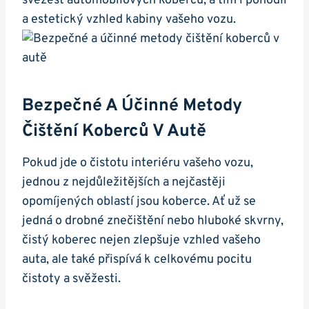
svěžest automobilových koberců, a tím i pohodlí
a‍ estetický⁢ vzhled kabiny vašeho vozu.
Bezpečné⁣ A ⁢účinné⁣ Metody
Čištění Koberců V Autě
Pokud jde ​o čistotu interiéru ‍vašeho‍ vozu,
jednou z nejdůležitějších a nejčastěji
‌opomíjených oblastí jsou koberce.‌ Ať už​ se
jedná​ o drobné znečištění ⁣nebo‌ hluboké skvrny,
čistý ​koberec nejen⁢ zlepšuje vzhled ​vašeho
auta, ale také přispívá ‍k celkovému pocitu⁤
čistoty⁢ a svěžesti.​