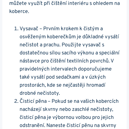
můžete využít při čištění interiéru⁤ s ohledem‍ na
‌koberce.
Vysavač – Prvním krokem k ⁢čistým a
osvěženým koberečkům je⁤ důkladné vysátí
nečistot ⁣a prachu.‌ Použijte vysavač ⁢s
dostatečnou sílou⁣ sacího⁢ výkonu a speciální
nástavce pro čištění textilních povrchů. V
pravidelných intervalech ‌doporučujeme
také vysátí pod sedačkami ⁤a v úzkých
prostorách, kde‌ se nejčastěji hromadí‍
drobné nečistoty.
Čisticí pěna – Pokud se‌ na vašich kobercích​
nacházejí skvrny nebo zaschlé​ nečistoty,
čisticí pěna je⁤ výbornou volbou pro jejich
odstranění.⁢ Naneste čisticí pěnu na skvrny