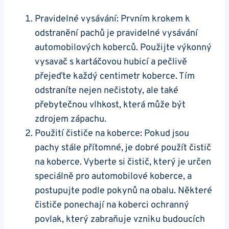
Pravidelné​ vysávání:​ Prvním krokem⁤ k
odstranění pachů je pravidelné vysávání
automobilových koberců.⁣ Použijte výkonný
vysavač⁢ s kartáčovou hubicí a​ pečlivě‍
přejeďte každý ⁢centimetr koberce. ‍Tím
‌odstraníte nejen ⁢nečistoty, ale také
přebytečnou vlhkost, která může být
zdrojem⁤ zápachu.⁣
Použití čističe na koberce: Pokud jsou
⁤pachy ‌stále přítomné,⁤ je dobré použít čistič
na ‌koberce. Vyberte ⁣si čistič, který je určen
speciálně pro automobilové koberce, a
postupujte podle ⁤pokynů⁢ na obalu.​ Některé‌
čističe ponechají na koberci‍ ochranný
povlak, který zabraňuje vzniku ⁢budoucích