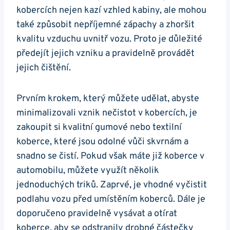
kobercích ⁤nejen kazí vzhled kabiny,​ ale‍ mohou‍
také způsobit⁢ nepříjemné zápachy a zhoršit
kvalitu vzduchu uvnitř​ vozu.​ Proto je ⁤důležité‌
předejít jejich vzniku a pravidelně provádět
jejich čištění.
Prvním krokem, ⁤který můžete ‍udělat, abyste
minimalizovali vznik⁢ nečistot v kobercích, je
‍zakoupit si ⁣kvalitní gumové nebo⁤ textilní
koberce, které jsou odolné vůči⁤ skvrnám a​
snadno se ⁤čistí. Pokud ​však máte již‌ koberce v
automobilu, můžete využít ⁣několik
jednoduchých triků. Zaprvé, je​ vhodné vyčistit
podlahu vozu před umístěním⁢ koberců.⁣ Dále je
doporučeno pravidelně vysávat a otírat
koberce, aby se odstranily drobné‍ částečky