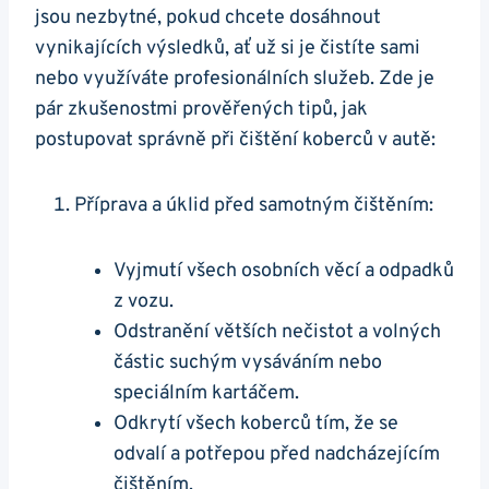
jsou ⁤nezbytné, pokud chcete dosáhnout
vynikajících‌ výsledků, ⁣ať už‌ si je čistíte sami
nebo využíváte⁢ profesionálních služeb. Zde je
pár zkušenostmi⁢ prověřených tipů, jak
postupovat správně při⁢ čištění koberců v‍ autě:
Příprava a⁣ úklid před samotným čištěním:
Vyjmutí všech osobních ‍věcí ‌a odpadků
z vozu.
Odstranění větších nečistot a volných
částic suchým vysáváním nebo
speciálním ⁣kartáčem.
Odkrytí ‍všech koberců tím, ​že se
odvalí a potřepou před ​nadcházejícím
čištěním.