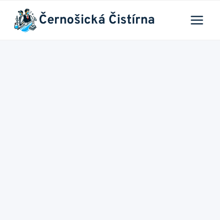
Přeskočit
Černošická Čistírna
na
obsah