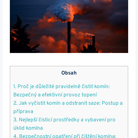
Obsah
1. Proč je důležité pravidelně čistit komín:
Bezpečný a efektivní provoz topení
2. Jak vyčistit komín a odstranit saze: Postup a
příprava
3. Nejlepší čisticí prostředky a vybavení pro
úklid komína
4. Bezpečnostní opatření při čištění komína: