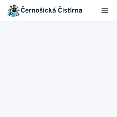
Přeskočit
Černošická Čistírna
na
obsah