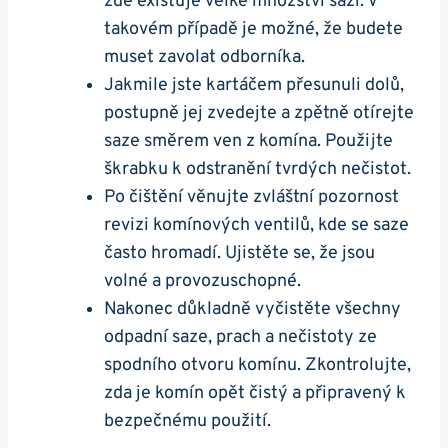
zde existuje velké množství sazí. V
takovém případě je možné, že budete
muset zavolat odborníka.
Jakmile jste kartáčem přesunuli dolů,
postupně jej zvedejte a zpětně otírejte
saze směrem ven z komína. Použijte
škrabku k odstranění tvrdých nečistot.
Po čištění věnujte zvláštní pozornost
revizi komínových ventilů, kde se saze
často hromadí. Ujistěte se, že jsou
volné a provozuschopné.
Nakonec důkladně vyčistěte všechny
odpadní saze, prach a nečistoty ze
spodního otvoru komínu. Zkontrolujte,
zda je komín opět čistý a připravený k
bezpečnému použití.