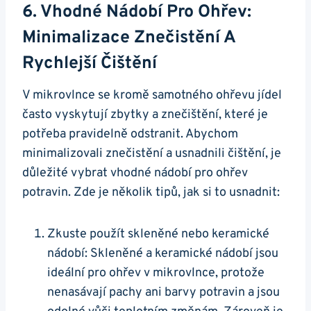
6.⁤ Vhodné ​nádobí⁤ Pro Ohřev:
Minimalizace Znečistění A
⁤rychlejší Čištění
V mikrovlnce se⁤ kromě⁤ samotného ohřevu jídel⁢
často⁢ vyskytují‍ zbytky⁤ a znečištění, které⁢ je‌
potřeba​ pravidelně odstranit. Abychom
‍minimalizovali znečistění⁤ a usnadnili čištění, je
důležité vybrat vhodné nádobí ⁤pro ohřev
potravin. ⁣Zde je několik tipů,⁤ jak ⁤si ⁤to usnadnit:
Zkuste použít skleněné⁢ nebo ‌keramické
nádobí: Skleněné ⁣a keramické nádobí jsou
ideální pro‌ ohřev v‌ mikrovlnce, protože
⁤nenasávají pachy ani barvy potravin a ⁤jsou