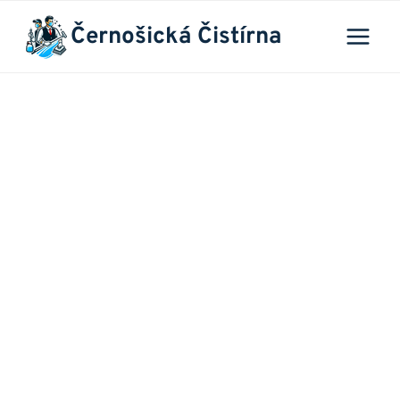
Přeskočit
Černošická Čistírna
na
obsah