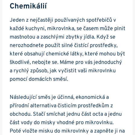
Chemikálií
Jeden z​ nejčastěji používaných spotřebičů v
každé kuchyni, mikrovlnka, se časem může⁣ plnit‍
mastnotou a zaschlými zbytky jídla. ​Když se
nerozhodnete použít silné čistící prostředky,
které obsahují⁣ chemické látky, které mohou být
‌škodlivé, nebojte se. Máme pro vás jednoduchý
a rychlý⁣ způsob,⁣ jak‍ vyčistit vaši mikrovlnku
pomocí domácích směsí.
Následující‌ směs je účinná, ‍ekonomická a
přírodní alternativa čisticím prostředkům z
obchodu.​ Stačí smíchat​ jednu část octa⁢ a jednu
část vody ‌do misky vhodné‍ pro ⁤mikrovlnku.
Poté vložte misku do mikrovlnky a zapněte ji na‌