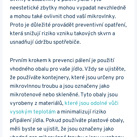
neestetické zbytky mohou vypadat nevzhledně
a mohou také‌ ovlivnit chod ⁤vaší mikrovlnky.
Proto je důležité​ provádět preventivní opatření,
která snižují​ riziko vzniku takových skvrn ⁣a
⁤usnadňují ‌údržbu ⁢spotřebiče.
Prvním krokem k prevenci ⁤pálení je ⁤použití
vhodného obalu pro​ vaše jídlo. Vždy se ujistěte,
že používáte⁣ kontejnery, které jsou ‌určeny ⁤pro
mikrovlnnou troubu ​a jsou označeny jako
mikrotenové nebo skleněné. Tyto obaly jsou
‌vyrobeny z materiálů,
které jsou odolné ⁣vůči
vysokým teplotám
a minimalizují riziko
připálení jídla. ⁣Pokud používáte plastové ⁣obaly,
měli ⁣byste se‍ ujistit,⁣ že ⁢jsou označeny jako