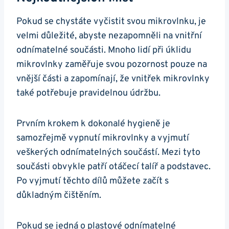
Pokud se chystáte vyčistit svou mikrovlnku, je
velmi důležité, abyste nezapomněli na⁢ vnitřní⁢
odnímatelné⁣ součásti. Mnoho ‍lidí při ⁢úklidu
mikrovlnky‌ zaměřuje⁤ svou ⁣pozornost pouze na
vnější⁣ části a ⁣zapomínají, že ⁤vnitřek mikrovlnky
také ⁤potřebuje pravidelnou údržbu.
Prvním ​krokem k dokonalé hygieně je
‌samozřejmě vypnutí⁤ mikrovlnky​ a vyjmutí
veškerých odnímatelných součástí. ​Mezi tyto
součásti obvykle patří otáčecí talíř a podstavec.
‌Po vyjmutí těchto dílů‌ můžete začít s
důkladným čištěním.
Pokud se jedná⁣ o plastové‌ odnímatelné