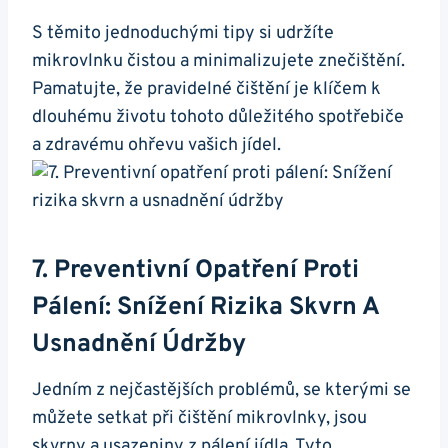
S těmito jednoduchými tipy ​si ‍udržíte​
mikrovlnku⁣ čistou a ‌minimalizujete‍ znečištění.
⁤Pamatujte, že⁣ pravidelné čištění je klíčem k‌
dlouhému životu tohoto důležitého spotřebiče
a zdravému ohřevu vašich jídel.
7. Preventivní Opatření Proti
Pálení:‌ Snížení Rizika Skvrn A
Usnadnění Údržby
Jedním ⁢z ⁤nejčastějších problémů, se kterými ⁣se
můžete setkat při čištění mikrovlnky, ⁢jsou
skvrny a ⁢usazeniny z pálení jídla. Tyto