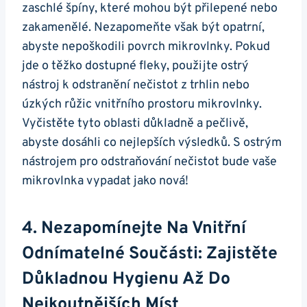
zaschlé špíny, které mohou být ​přilepené nebo
zakamenělé. Nezapomeňte však být opatrní,
abyste nepoškodili povrch mikrovlnky.‌ Pokud ​
jde o těžko dostupné fleky, ⁢použijte ostrý
nástroj k odstranění nečistot z trhlin‍ nebo
úzkých růžic vnitřního ‍prostoru mikrovlnky.
Vyčistěte tyto‍ oblasti důkladně a ‍pečlivě,
abyste dosáhli co nejlepších výsledků. ‍S ostrým
‌nástrojem pro odstraňování nečistot⁣ bude vaše
mikrovlnka​ vypadat ‌jako nová!
4. Nezapomínejte Na⁤ Vnitřní
⁣odnímatelné Součásti:⁤ Zajistěte
Důkladnou Hygienu Až Do​
Nejkoutnějších Míst