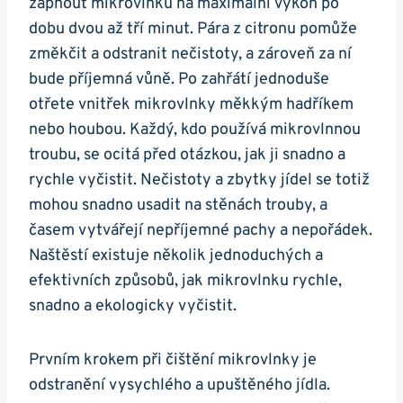
zapnout mikrovlnku na maximální​ výkon ​po
dobu dvou až tří minut. Pára z citronu pomůže
změkčit a odstranit‌ nečistoty, a zároveň‌ za‌ ní
bude​ příjemná ‍vůně. Po zahřátí jednoduše
otřete vnitřek mikrovlnky měkkým hadříkem
nebo⁤ houbou. Každý, kdo používá mikrovlnnou
troubu, ⁢se ocitá před otázkou, jak⁢ ji snadno ‍a
rychle vyčistit. Nečistoty a zbytky ⁣jídel se totiž
mohou snadno usadit ‍na stěnách ‌trouby, a
časem vytvářejí nepříjemné pachy ⁣a nepořádek.
Naštěstí ‌existuje několik jednoduchých a‌
efektivních způsobů, jak mikrovlnku rychle,
snadno a ekologicky vyčistit.
Prvním ⁣krokem při čištění ⁣mikrovlnky je
odstranění vysychlého a upuštěného jídla.