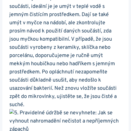
součásti, ‍ideální je je umýt v ‌teplé ⁣vodě s
jemným čistícím prostředkem. Dají se ⁣také
umýt​ v myčce ⁣na‌ nádobí,⁢ ale zkontrolujte
prosím ⁤návod k použití daných součástí, zda
⁣jsou myčkou kompatibilní. V ​případě, ​že jsou
součásti vyrobeny z⁢ keramiky, sklíčka ⁤nebo
⁣porcelánu, doporučujeme je ručně umýt
mekkým ​houbičkou nebo hadříkem s ‍jemným
prostředkem. Po ⁢opláchnutí nezapomeňte
součásti ⁢důkladně ⁢usušit, aby nedošlo k
‌usazování bakterií. ⁤Než znovu vložíte součásti
‌zpět do mikrovlnky, ujistěte se,⁣ že jsou čisté a
suché.