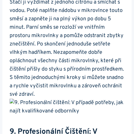
Stačí ji vyždímat⁢ z jednoho citrónu a ‍smíchat s
vodou. Poté naplňte ‍nádobu v mikrovlnce​ touto
směsí a zapněte ji na plný výkon ​po dobu 5‍
minut. Parní směs se rozloží ve vnitřním​
prostoru mikrovlnky a pomůže ​odstranit zbytky
⁢znečištění. Po skončení jednoduše setřete
vlhkým hadříkem. Nezapomeňte dobře
opláchnout⁢ všechny části mikrovlnky, které při
čištění přišly do styku​ s přírodním prostředkem.
S těmito jednoduchými kroky si můžete⁢ snadno
a ‌rychle vyčistit mikrovlnku a ‌zároveň ochránit ​
své zdraví.
9. Profesionální⁢ Čištění: V