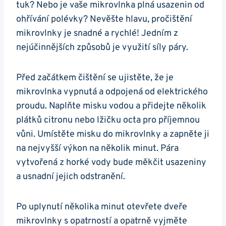
tuk? Nebo je vaše ​mikrovlnka plná usazenin​ od
ohřívání ‍polévky? ⁣Nevěšte hlavu, ​pročištění
mikrovlnky je snadné a ‌rychlé! ‌Jedním z
‍nejúčinnějších způsobů je využití⁣ síly páry.
Před začátkem čištění ⁢se ujistěte,⁢ že je
mikrovlnka vypnutá‍ a odpojená od elektrického
⁢proudu.​ Naplňte misku vodou a přidejte ⁢několik
plátků citronu nebo lžičku octa‌ pro příjemnou
vůni. Umístěte misku do mikrovlnky ‌a zapněte ji
na ⁣nejvyšší výkon na několik​ minut. ⁣Pára‍
vytvořená z horké vody bude ‍měkčit usazeniny
a⁤ usnadní jejich odstranění.
Po uplynutí‍ několika minut otevřete dveře⁤
mikrovlnky s⁤ opatrností a opatrně ⁢vyjměte