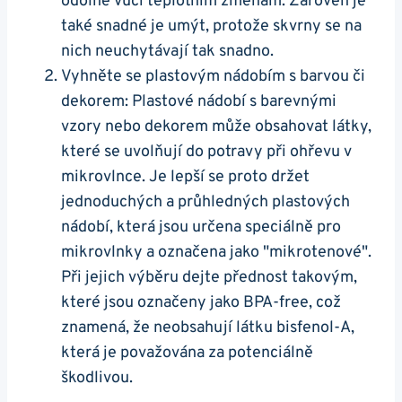
odolné ‌vůči ‌teplotním změnám. Zároveň je
také⁤ snadné je umýt, protože skvrny se na
nich neuchytávají tak snadno.
Vyhněte se plastovým nádobím s barvou či
dekorem:‌ Plastové‌ nádobí s barevnými
vzory nebo ‌dekorem může‌ obsahovat látky,
které se uvolňují do potravy při ​ohřevu​ v‍
mikrovlnce. Je lepší ⁤se proto držet
jednoduchých ⁣a průhledných plastových
nádobí, která‍ jsou určena speciálně ​pro
mikrovlnky a označena jako "mikrotenové".
Při jejich výběru dejte přednost takovým,
které jsou⁢ označeny jako BPA-free, což‌
znamená, že ⁢neobsahují látku ⁣bisfenol-A,‌
která je považována⁣ za potenciálně
škodlivou.