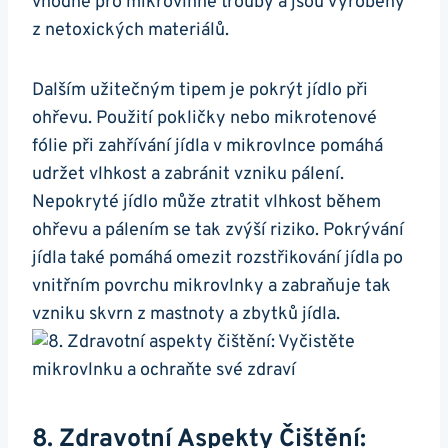
vhodné⁤ pro mikrovlnné trouby a jsou vyrobeny​
z netoxických ​materiálů.
Dalším užitečným tipem je pokrýt jídlo při
ohřevu. Použití pokličky nebo mikrotenové
fólie při ‍zahřívání⁣ jídla v mikrovlnce pomáhá
udržet ⁤vlhkost a ⁤zabránit vzniku pálení.
Nepokryté jídlo může ztratit ‌vlhkost během
ohřevu ‍a pálením ​se tak zvýší riziko. Pokrývání
jídla ⁣také pomáhá ‌omezit rozstřikování jídla po
vnitřním povrchu ⁤mikrovlnky ‌a ⁤zabraňuje tak
vzniku skvrn z mastnoty a ​zbytků jídla.
8.⁢ Zdravotní ⁣aspekty Čištění:⁢