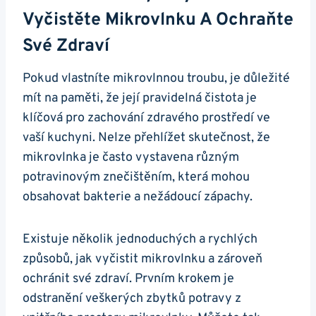
Vyčistěte Mikrovlnku A ‌ochraňte
Své Zdraví
Pokud​ vlastníte mikrovlnnou troubu, je důležité
mít ⁤na paměti, že její⁤ pravidelná čistota je
klíčová pro zachování zdravého prostředí ve
vaší‍ kuchyni. ⁣Nelze přehlížet skutečnost, že
mikrovlnka ​je ​často vystavena ​různým
potravinovým ‍znečištěním, která ‌mohou
obsahovat bakterie ‌a nežádoucí⁢ zápachy.
Existuje několik jednoduchých a rychlých
způsobů, ​jak ⁣vyčistit ​mikrovlnku⁤ a⁣ zároveň
ochránit své zdraví. ⁢Prvním​ krokem⁣ je
odstranění ​veškerých‌ zbytků‍ potravy ‍z⁢