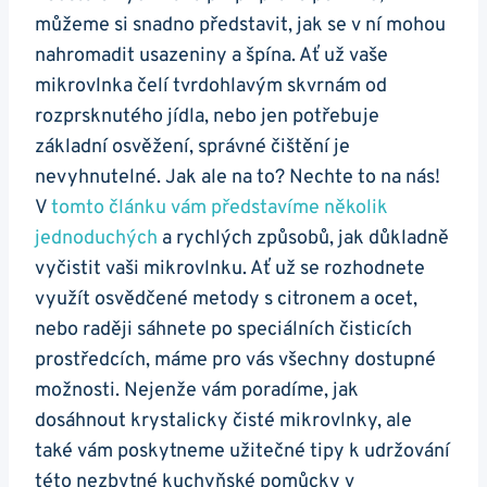
můžeme si ‌snadno představit, jak se⁣ v ní mohou
nahromadit⁣ usazeniny a špína. Ať už vaše
mikrovlnka čelí⁤ tvrdohlavým skvrnám od
rozprsknutého‍ jídla, nebo‌ jen potřebuje
základní osvěžení,‍ správné čištění‌ je‍
nevyhnutelné. Jak⁣ ale na to? Nechte‍ to na nás!⁢
V
tomto článku⁣ vám představíme několik⁢
jednoduchých
a rychlých způsobů, jak důkladně
vyčistit‌ vaši mikrovlnku. Ať už⁤ se ⁢rozhodnete
využít osvědčené‍ metody s citronem a ‍ocet,
⁣nebo raději sáhnete ⁣po speciálních čisticích
prostředcích, ​máme pro vás všechny dostupné
možnosti. Nejenže vám poradíme, jak
dosáhnout krystalicky ⁢čisté mikrovlnky, ale
⁣také vám poskytneme užitečné tipy k ⁤udržování
⁤této nezbytné kuchyňské pomůcky ⁤v