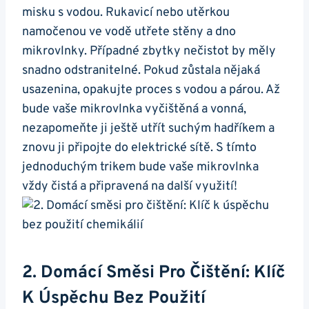
misku s ⁢vodou.​ Rukavicí nebo utěrkou⁤
namočenou ve vodě utřete stěny a dno
mikrovlnky. Případné zbytky nečistot by měly
snadno⁤ odstranitelné. Pokud zůstala​ nějaká
usazenina, opakujte proces s vodou a⁢ párou. Až
bude vaše mikrovlnka ‌vyčištěná a ⁣vonná,
nezapomeňte ji ještě utřít suchým ‌hadříkem a
znovu ji připojte ⁢do elektrické sítě. S tímto⁤
jednoduchým trikem bude vaše mikrovlnka
‌vždy čistá a připravená na další využití!
2. Domácí Směsi ‍pro Čištění:​ Klíč
K Úspěchu Bez Použití