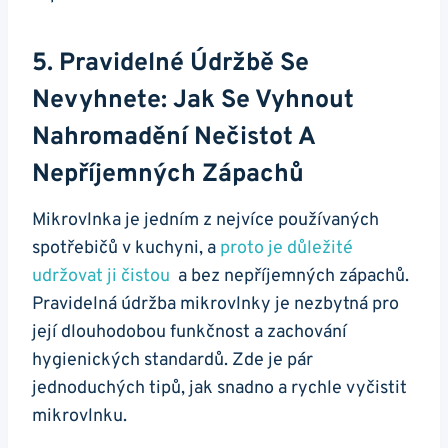
5. Pravidelné⁤ Údržbě Se
Nevyhnete: ‌Jak Se​ Vyhnout⁢
Nahromadění Nečistot A⁣
Nepříjemných ‌zápachů
Mikrovlnka je⁤ jedním z nejvíce používaných
⁤spotřebičů v kuchyni, a
proto je ⁣důležité⁤
udržovat ji čistou
⁣ a ‍bez nepříjemných zápachů.
Pravidelná údržba mikrovlnky je nezbytná⁢ pro
její ​dlouhodobou funkčnost a zachování⁤
hygienických standardů. ⁣Zde je ‍pár
jednoduchých​ tipů, jak ⁣snadno a rychle vyčistit
mikrovlnku.