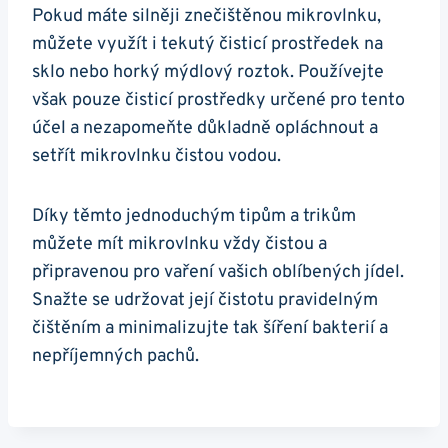
Pokud máte ⁤silněji znečištěnou mikrovlnku,
můžete využít i tekutý čisticí ‌prostředek na
sklo​ nebo horký mýdlový roztok. Používejte ​
však pouze čisticí prostředky určené pro tento
účel a nezapomeňte ​důkladně ⁣opláchnout a
setřít mikrovlnku⁢ čistou vodou.
Díky‌ těmto jednoduchým tipům⁢ a trikům
‌můžete mít‍ mikrovlnku ⁣vždy čistou a
připravenou ⁣pro vaření vašich oblíbených jídel.
Snažte se udržovat její‍ čistotu pravidelným​
čištěním ⁣a minimalizujte tak šíření bakterií ‍a
nepříjemných pachů. ​