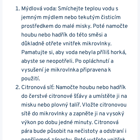
Mýdlová voda: ⁣Smíchejte teplou vodu s
jemným mýdlem nebo tekutým čisticím
prostředkem do⁣ malé⁤ misky. Poté namočte
houbu nebo hadřík do ‍této směsi a
důkladně otřete ‍vnitřek mikrovlnky.
Pamatujte‌ si, ⁣aby ‍voda nebyla příliš horká,‌
abyste se‍ neopotřeli. Po opláchnutí‌ a
⁢vysušení je mikrovlnka připravena ⁤k ​
použití.
Citronová síť: ‍Namočte houbu nebo hadřík
do čerstvé citronové šťávy a umístěte ji⁢ na
misku nebo plovný talíř. Vložte ‍citronovou
sítě do mikrovlnky a zapněte ji na vysoký‌
výkon po dobu‍ jedné minuty. Citronová
⁤pára bude působit na nečistoty ‌a⁣ odstraní i