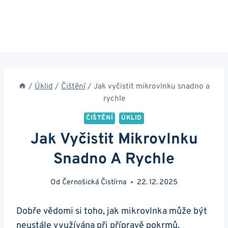
/
Úklid
/
Čištění
/
Jak vyčistit mikrovlnku snadno a
rychle
ČIŠTĚNÍ
ÚKLID
Jak Vyčistit Mikrovlnku
Snadno A Rychle
Od
Černošická Čistírna
22. 12. 2025
Dobře vědomi si toho, jak mikrovlnka​ může být
neustále využívána⁢ při přípravě pokrmů,