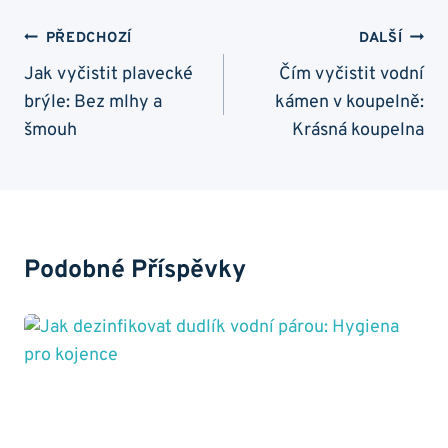
Navigace
PŘEDCHOZÍ
DALŠÍ
Pro
Jak vyčistit plavecké
Čím vyčistit vodní
brýle: Bez mlhy a
kámen v koupelně:
Příspěvek
šmouh
Krásná koupelna
Podobné Příspěvky