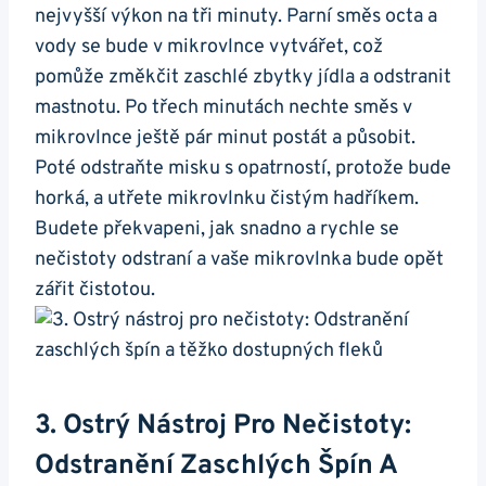
nejvyšší výkon​ na ⁢tři⁢ minuty. Parní⁤ směs octa a
⁤vody se ⁣bude v mikrovlnce vytvářet,‍ což
pomůže⁢ změkčit zaschlé zbytky jídla⁤ a⁤ odstranit⁢
mastnotu. Po třech minutách nechte směs v
mikrovlnce ještě pár minut postát a⁣ působit.
Poté odstraňte⁣ misku ‌s opatrností, protože bude
horká, ​a utřete ​mikrovlnku čistým hadříkem.
Budete⁢ překvapeni, jak‍ snadno‍ a rychle​ se
nečistoty odstraní a​ vaše mikrovlnka ‍bude⁤ opět
zářit čistotou.
3. Ostrý Nástroj Pro ‌nečistoty:‌
Odstranění Zaschlých Špín A