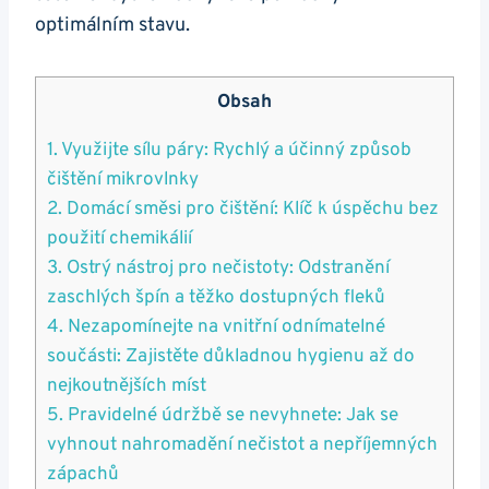
optimálním stavu.
Obsah
1. Využijte sílu páry: Rychlý a účinný způsob
čištění mikrovlnky
2. Domácí směsi ‍pro čištění:​ Klíč k úspěchu bez
použití chemikálií
3. Ostrý nástroj pro ‌nečistoty:‌ Odstranění
zaschlých špín a těžko dostupných⁣ fleků
4. Nezapomínejte na⁤ vnitřní ⁣odnímatelné
součásti:⁤ Zajistěte důkladnou hygienu až do​
nejkoutnějších míst
5. Pravidelné⁤ údržbě se nevyhnete: ‌Jak se​
vyhnout⁢ nahromadění nečistot a⁣ nepříjemných
‌zápachů