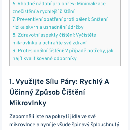
6.⁤ Vhodné ​nádobí⁤ pro ohřev: Minimalizace
znečistění a ⁤rychlejší čištění
7. Preventivní opatření proti pálení:‌ Snížení
rizika skvrn a usnadnění údržby
8.⁢ Zdravotní ⁣aspekty čištění:⁢ Vyčistěte
mikrovlnku a ‌ochraňte své zdraví
9. Profesionální⁢ čištění: V případě ⁣potřeby, jak
⁢najít⁤ kvalifikované odborníky
1. Využijte Sílu Páry: Rychlý A
Účinný Způsob Čištění
Mikrovlnky
Zapomněli ⁢jste na pokrytí ⁣jídla ve své
mikrovlnce a ‌nyní je všude ⁢špinavý šplouchnutý⁤