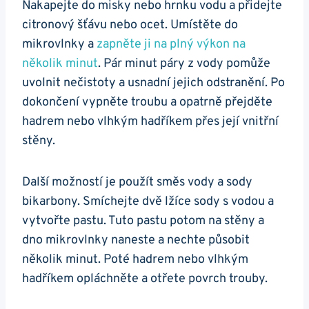
Nakapejte do‍ misky nebo hrnku⁢ vodu a⁢ přidejte
citronový šťávu nebo ocet. ‌Umístěte ‍do
mikrovlnky a
zapněte ji‍ na plný výkon na
několik ⁤minut
. Pár minut​ páry z vody pomůže
uvolnit‍ nečistoty a usnadní jejich odstranění. ​Po
dokončení vypněte troubu a opatrně‍ přejděte
hadrem⁣ nebo vlhkým hadříkem přes‌ její vnitřní
stěny.
Další možností je použít směs‍ vody a sody
bikarbony. Smíchejte dvě lžíce sody⁤ s vodou a
vytvořte pastu. Tuto ​pastu potom na stěny a​
dno⁢ mikrovlnky ⁣naneste ⁤a nechte působit
několik minut. Poté hadrem‌ nebo vlhkým ​
hadříkem opláchněte a otřete povrch ‍trouby.