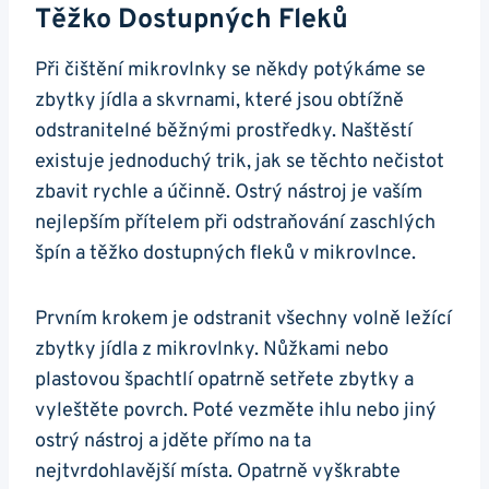
Těžko Dostupných⁣ Fleků
Při čištění ⁤mikrovlnky se někdy potýkáme se
zbytky jídla a​ skvrnami, ‍které ‍jsou ‍obtížně
odstranitelné⁣ běžnými ⁢prostředky. Naštěstí
existuje jednoduchý trik, jak se​ těchto nečistot
zbavit rychle a ⁢účinně. ⁢Ostrý nástroj je vaším
nejlepším přítelem při odstraňování zaschlých ​
špín a těžko dostupných fleků v mikrovlnce.
Prvním⁣ krokem je odstranit​ všechny volně ležící
⁢zbytky jídla ​z ‍mikrovlnky. Nůžkami nebo
plastovou špachtlí ‍opatrně setřete ⁤zbytky a
vyleštěte povrch. Poté vezměte ihlu⁢ nebo ‍jiný
ostrý nástroj​ a jděte přímo na ta‍
nejtvrdohlavější ⁢místa. Opatrně vyškrabte