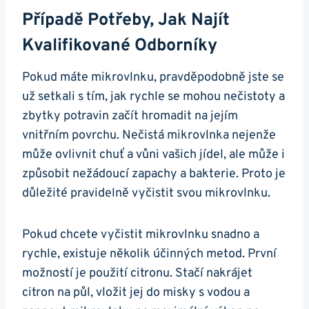
Případě ⁣potřeby, Jak ⁢najít⁤
Kvalifikované Odborníky
Pokud​ máte mikrovlnku, pravděpodobně‍ jste se
už setkali s tím, jak rychle se ​mohou‍ nečistoty a
zbytky potravin ​začít hromadit na jejím
vnitřním povrchu. Nečistá mikrovlnka nejenže
může​ ovlivnit ‌chuť a​ vůni vašich jídel, ⁣ale může ⁤i
způsobit ⁢nežádoucí⁢ zapachy a bakterie. ⁤Proto je
důležité pravidelně‍ vyčistit svou mikrovlnku.
Pokud chcete ​vyčistit ⁤mikrovlnku snadno a
rychle, existuje několik​ účinných⁣ metod. ⁣První
možností je použití citronu. Stačí ⁤nakrájet
citron na půl, vložit ‌jej do misky s vodou a