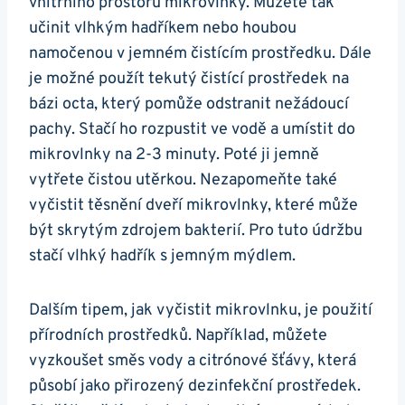
vnitřního prostoru mikrovlnky. Můžete tak‌
učinit vlhkým hadříkem nebo⁢ houbou
namočenou v jemném čistícím prostředku. Dále⁤
je možné‍ použít tekutý čistící prostředek na‍
bázi octa,⁤ který pomůže odstranit​ nežádoucí
pachy.‌ Stačí ho rozpustit ve vodě a umístit do
mikrovlnky na 2-3 ‍minuty. Poté ji jemně​
vytřete‍ čistou⁤ utěrkou. ​Nezapomeňte také
vyčistit těsnění dveří mikrovlnky, které může
být​ skrytým‌ zdrojem bakterií. Pro ​tuto údržbu
stačí vlhký hadřík s jemným mýdlem.
Dalším tipem, jak⁣ vyčistit​ mikrovlnku, je použití
přírodních prostředků.⁣ Například, můžete
vyzkoušet směs vody a citrónové šťávy, která⁢
působí jako⁣ přirozený⁢ dezinfekční prostředek.