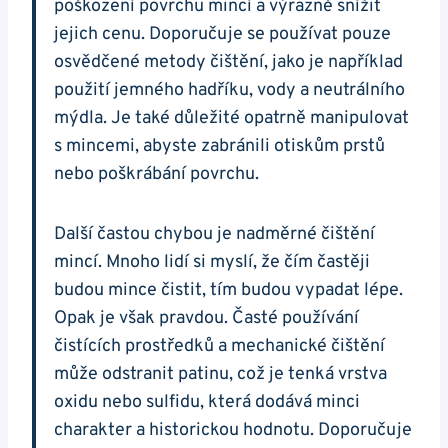
poškození​ povrchu mincí a výrazně snížit⁤
jejich cenu. Doporučuje se ⁣používat pouze
osvědčené ⁣metody čištění, jako ‍je například
použití ⁤jemného hadříku, vody a neutrálního
mýdla. Je také důležité opatrně manipulovat
s mincemi, abyste ⁢zabránili otiskům prstů
nebo poškrábání povrchu.
Další častou ‍chybou⁣ je nadměrné čištění
mincí. Mnoho lidí⁢ si myslí, že čím častěji
budou mince ‌čistit, tím budou vypadat lépe.
Opak je však pravdou. Časté používání
čistících ‍prostředků a​ mechanické čištění
může odstranit ​patinu, což je tenká‍ vrstva
⁤oxidu nebo sulfidu, která dodává ⁢minci
charakter a historickou hodnotu. Doporučuje