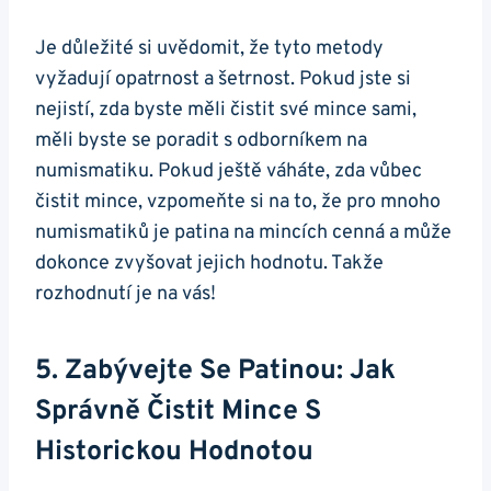
Je důležité si uvědomit, že tyto⁢ metody ​
vyžadují opatrnost ⁢a šetrnost. Pokud jste ⁣si
nejistí, zda⁤ byste⁢ měli čistit své mince sami,
měli byste se poradit s odborníkem na
numismatiku. Pokud ještě váháte, ‌zda vůbec
čistit mince,⁤ vzpomeňte‌ si​ na ⁤to, že pro⁢ mnoho
numismatiků⁣ je patina na mincích cenná a ​může‌
dokonce zvyšovat jejich hodnotu. Takže
rozhodnutí je na vás!
5.‍ Zabývejte Se Patinou: Jak
Správně Čistit Mince ​s
Historickou Hodnotou