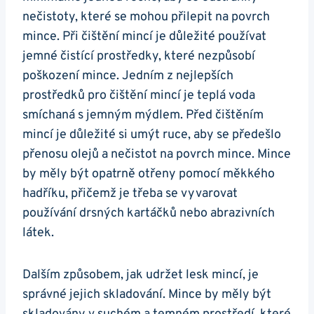
nečistoty, ⁣které ⁤se mohou přilepit na povrch
mince. Při čištění mincí ‌je důležité ‍používat​
jemné čistící prostředky, které nezpůsobí
poškození mince. Jedním‍ z‍ nejlepších
prostředků pro čištění mincí‌ je⁣ teplá voda
smíchaná⁤ s jemným mýdlem. Před čištěním
mincí je důležité si umýt ruce, aby se předešlo
přenosu olejů a nečistot ‌na ⁣povrch mince. Mince
by měly ​být opatrně otřeny pomocí ‌měkkého ​
hadříku, přičemž je třeba se vyvarovat
používání drsných kartáčků⁤ nebo abrazivních
látek.
Dalším způsobem, jak udržet lesk ​mincí, je
správné jejich skladování. Mince by ⁤měly být