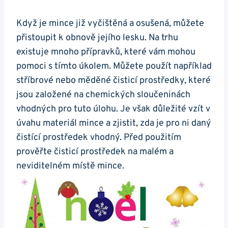
Když je mince již vyčištěná a osušená, můžete
přistoupit k obnově ‍jejího lesku. Na trhu
existuje mnoho přípravků, které vám ‌mohou⁤
pomoci s tímto úkolem. Můžete použít například
stříbrové nebo ⁢měděné čisticí prostředky, které
jsou založené na chemických sloučeninách‌
vhodných ⁣pro tuto úlohu. Je⁤ však důležité vzít v
úvahu materiál mince‌ a zjistit, zda je pro ni ⁣daný
čistící prostředek ⁢vhodný. Před použitím
⁢prověřte čisticí prostředek na malém a
neviditelném místě mince.