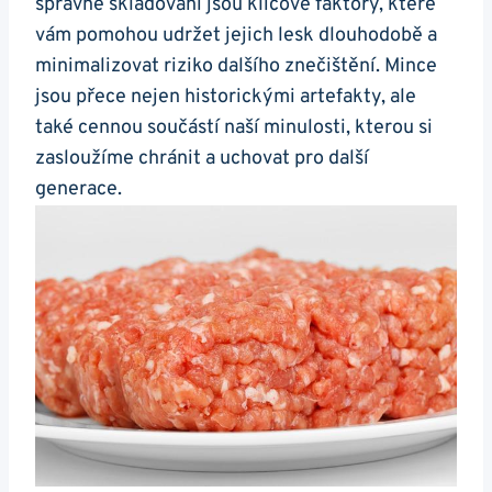
správné skladování⁢ jsou klíčové faktory, které
vám pomohou udržet ⁤jejich lesk ‌dlouhodobě a
minimalizovat riziko dalšího znečištění. ⁢Mince
jsou přece nejen historickými artefakty, ale
také ​cennou součástí naší minulosti, kterou si
zasloužíme chránit a uchovat pro další
generace.