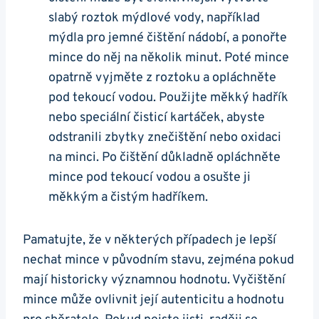
slabý roztok mýdlové vody, například
mýdla pro jemné ⁤čištění nádobí, a ponořte
mince do něj na několik minut. Poté mince
opatrně ⁤vyjměte z roztoku a opláchněte
⁣pod‍ tekoucí vodou. Použijte měkký hadřík
nebo speciální čisticí kartáček, abyste
odstranili zbytky znečištění ⁤nebo oxidaci
na minci. Po ‍čištění důkladně opláchněte
mince pod ‌tekoucí ⁢vodou a osušte ji
měkkým‍ a čistým⁣ hadříkem.
Pamatujte, že v ‍některých případech je lepší
nechat mince v původním stavu, zejména pokud
mají ⁣historicky významnou⁤ hodnotu. ‍Vyčištění
mince ‍může ‌ovlivnit její​ autenticitu‌ a ⁤hodnotu‌