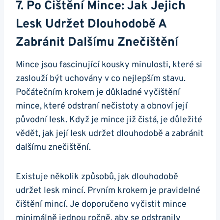
7. Po Čištění Mince: Jak Jejich
Lesk Udržet Dlouhodobě A
Zabránit​ Dalšímu Znečištění
Mince jsou fascinující kousky minulosti, které si
zaslouží být uchovány‌ v co nejlepším ⁢stavu.
Počátečním krokem je důkladné vyčištění
mince,​ které odstraní⁢ nečistoty a obnoví její‍
původní lesk. Když ‌je mince​ již ​čistá, je důležité
vědět, jak její lesk udržet dlouhodobě a zabránit
dalšímu znečištění.
Existuje několik způsobů, jak dlouhodobě
udržet lesk mincí. Prvním krokem ⁤je pravidelné
čištění ​mincí. Je ⁤doporučeno vyčistit mince
minimálně jednou ročně, aby se ⁢odstranily