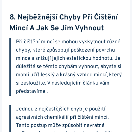
8. Nejběžnější Chyby‌ Při Čištění
Mincí⁤ A Jak Se Jim Vyhnout
Při čištění‍ mincí se mohou vyskytnout různé
chyby,‌ které způsobují poškození povrchu⁣
mince ‍a‌ snižují jejich‌ estetickou hodnotu. Je
důležité se⁢ těmto chybám‌ vyhnout, ⁣abyste si
mohli⁢ užít lesklý a krásný vzhled mincí, který
si zasloužíte. V následujícím ⁣článku vám
představíme .
Jednou z ⁢nejčastějších chyb je použití
agresivních chemikálií ⁤při čištění mincí.
Tento ⁣postup může ⁢způsobit nevratné⁤