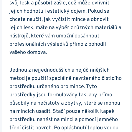
svůj lesk a působit⁤ zašle, což může ovlivnit
jejich hodnotu i estetický dojem. ‍Pokud se
chcete ‍naučit, jak vyčistit mince a obnovit
jejich ⁣lesk, ⁣máte na výběr z různých materiálů a
nástrojů, které vám umožní dosáhnout
profesionálních výsledků přímo z pohodlí
vašeho domova.
Jednou z nejjednodušších ⁣a nejúčinnějších⁣
metod je použití speciálně navrženého čisticího
prostředku určeného pro mince. ⁢Tyto
prostředky jsou formulovány ‍tak, aby přímo
působily ‍na nečistoty⁤ a zbytky, ‍které se mohou
na mincích ‌usadit. ‌Stačí ⁤pouze několik kapek‍
prostředku⁤ nanést na‌ minci a pomocí ​jemného
tření‌ čistit⁣ povrch. Po opláchnutí teplou ⁣vodou