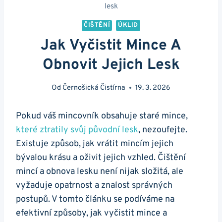
lesk
ČIŠTĚNÍ
ÚKLID
Jak Vyčistit Mince A
Obnovit Jejich Lesk
Od
Černošická Čistírna
19. 3. 2026
Pokud váš mincovník ⁤obsahuje staré mince,
které ztratily svůj původní⁤ lesk
, nezoufejte.
Existuje způsob, jak vrátit mincím jejich
bývalou krásu a oživit​ jejich⁢ vzhled. Čištění
mincí a⁤ obnova lesku není ⁢nijak složitá, ale
vyžaduje opatrnost a znalost správných
postupů.⁣ V⁤ tomto článku se podíváme na
efektivní způsoby, jak vyčistit​ mince⁢ a