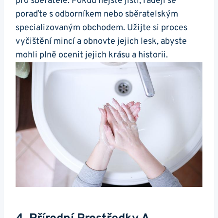
pro sběratele. Pokud nejste jisti, raději se
‌poraďte s odborníkem nebo sběratelským
specializovaným obchodem. Užijte si proces
vyčištění mincí a obnovte jejich ⁤lesk, abyste
mohli ‌plně ocenit jejich krásu ⁢a historii.