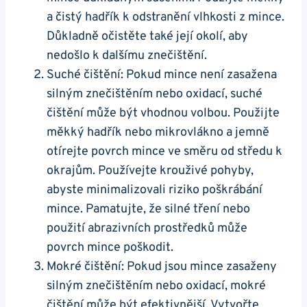
a čistý hadřík k odstranění vlhkosti z ⁣mince.
Důkladně očistěte také její okolí, aby
nedošlo k ‌dalšímu znečištění.
Suché čištění: Pokud​ mince není ⁤zasažena
silným znečištěním nebo oxidací, suché
‌čištění může⁤ být vhodnou volbou.⁢ Použijte
měkký hadřík nebo mikrovlákno⁢ a jemně‍
otírejte povrch⁤ mince ve​ směru od středu k
okrajům. Používejte krouživé pohyby,
abyste minimalizovali riziko poškrábání
mince. Pamatujte, že ⁢silné tření nebo
použití abrazivních prostředků může
povrch mince poškodit.
Mokré čištění: Pokud jsou mince zasaženy
silným znečištěním⁣ nebo ⁣oxidací, mokré
čištění může být efektivnější. Vytvořte