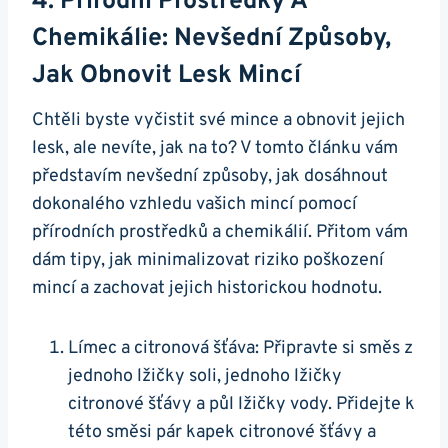
4. Přírodní Prostředky‌ A⁣
Chemikálie: Nevšední Způsoby,
Jak Obnovit Lesk​ Mincí
Chtěli byste vyčistit své mince a obnovit jejich
lesk, ​ale nevíte, ⁤jak⁣ na to? V ‌tomto článku vám
představím nevšední​ způsoby, jak dosáhnout
dokonalého ​vzhledu vašich⁤ mincí pomocí
⁢přírodních prostředků ⁤a chemikálií. Přitom vám
⁤dám ​tipy, ‌jak‍ minimalizovat ‌riziko poškození‌
mincí a zachovat jejich historickou hodnotu.
Límec⁣ a citronová ‍šťáva: Připravte si ​směs ⁣z⁢
jednoho‍ lžičky soli, jednoho lžičky
citronové šťávy a půl lžičky ​vody. Přidejte k
této směsi pár ⁢kapek citronové šťávy a ​