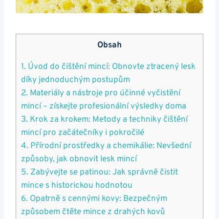
Obsah
1. Úvod do čištění⁤ mincí: Obnovte⁢ ztracený‌ lesk
díky jednoduchým postupům
2.⁤ Materiály a ⁢nástroje pro účinné vyčistění‍
mincí – získejte profesionální výsledky doma
3. Krok za krokem: Metody a techniky ​čištění
mincí ​pro začátečníky i pokročilé
4. Přírodní prostředky‌ a⁣ chemikálie: Nevšední
způsoby, jak obnovit lesk​ mincí
5.‍ Zabývejte se patinou: Jak správně čistit
mince ​s historickou hodnotou
6. Opatrně ​s cennými ‍kovy: Bezpečným⁤
způsobem čtěte mince z drahých kovů