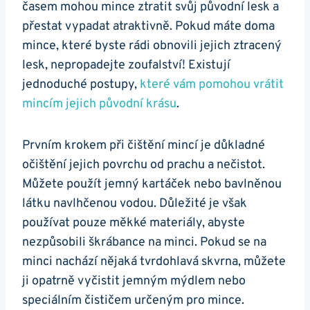
časem mohou‍ mince ztratit svůj ‍původní lesk a
‌přestat vypadat atraktivně. Pokud máte doma
mince, které byste rádi obnovili‍ jejich ztracený
lesk, nepropadejte ⁣zoufalství! Existují
jednoduché postupy,
které⁢ vám ⁣pomohou vrátit
mincím jejich původní krásu
.
Prvním⁤ krokem při čištění mincí ‌je ⁤důkladné
očištění jejich ​povrchu od prachu a nečistot.
Můžete použít jemný ⁤kartáček nebo bavlněnou
látku navlhčenou vodou. Důležité​ je však
používat ​pouze⁤ měkké materiály, abyste
nezpůsobili škrábance na minci. Pokud se na⁢
minci nachází nějaká‌ tvrdohlavá skvrna, můžete
ji opatrně vyčistit jemným mýdlem nebo
speciálním čističem určeným pro mince.