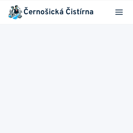
Přeskočit
Černošická Čistírna
na
obsah