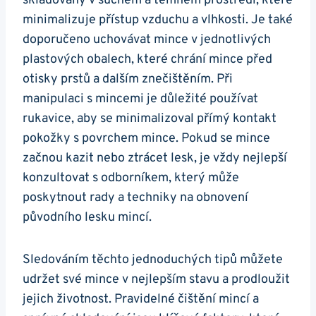
skladovány v suchém⁤ a‍ temném prostředí, které
minimalizuje​ přístup vzduchu a vlhkosti. Je také
doporučeno uchovávat mince v jednotlivých
plastových obalech, které chrání mince před
otisky prstů‍ a dalším znečištěním. Při
manipulaci⁢ s mincemi je důležité používat
rukavice, aby se minimalizoval přímý kontakt
pokožky s ⁣povrchem mince. Pokud se mince
začnou kazit nebo ztrácet lesk, je vždy nejlepší
konzultovat s‍ odborníkem, který může
poskytnout rady a techniky na ⁤obnovení
původního lesku mincí.
Sledováním těchto ​jednoduchých tipů můžete⁤
udržet​ své ⁤mince v nejlepším stavu a prodloužit
jejich ‍životnost.​ Pravidelné čištění‍ mincí a