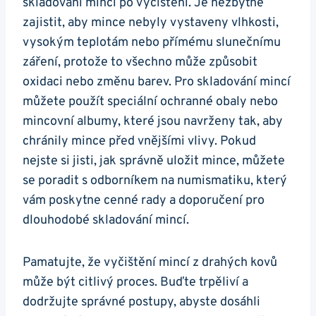
skladování‌ mincí po ‌vyčištění. Je ​nezbytné
zajistit, aby mince nebyly⁣ vystaveny vlhkosti,
vysokým teplotám nebo přímému slunečnímu
záření, protože ‌to všechno může způsobit
oxidaci nebo změnu ⁢barev. Pro skladování mincí
můžete použít speciální ochranné obaly nebo
mincovní albumy, které‍ jsou navrženy tak, aby
chránily mince před vnějšími vlivy. ‍Pokud
⁤nejste ‍si jisti, jak správně uložit mince, můžete
se ‌poradit s odborníkem ⁣na numismatiku, který
⁤vám poskytne cenné rady a doporučení pro
dlouhodobé skladování mincí. ⁤
Pamatujte, že vyčištění mincí z drahých kovů
může být‌ citlivý proces.⁣ Buďte trpěliví a
dodržujte správné postupy, abyste ⁣dosáhli