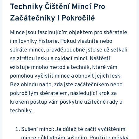
Techniky ​čištění Mincí ​pro
Začátečníky I Pokročilé
Mince jsou ⁢fascinujícím objektem pro sběratele
i milovníky ⁣historie. Pokud vlastníte nebo⁣
sbíráte mince, pravděpodobně jste se už setkali
se ztrátou ⁣lesku a oxidací mincí. Naštěstí
existuje mnoho metod a technik, které vám
pomohou vyčistit mince a obnovit jejich lesk.
Bez ohledu‌ na to, zda jste začátečníkem nebo
pokročilým sběratelem, následující krok za
krokem postup vám poskytne ⁢užitečné rady a
⁢techniky.
Sušení⁢ mincí: Je ⁣důležité začít⁢ vyčištěním
mince důkladným sušením. ⁢Použijte měkký