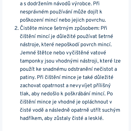
a s ⁣dodržením návodů výrobce. Při
nesprávném⁣ používání může dojít k
poškození mincí nebo jejich povrchu.
Čistěte mince šetrným⁢ způsobem: Při
čištění mincí je‍ důležité používat šetrné
nástroje, které ​nepoškodí povrch mincí.
Jemné štětce ⁣nebo vyčištěné vatové
tamponky jsou vhodnými nástroji, které lze
použít‍ ke snadnému odstranění nečistot a
patiny. Při​ čištění ​mince je⁢ také ‌důležité
zachovat ‌opatrnost a nevyvíjet přílišný
tlak, aby nedošlo k poškrábání mincí. Po
čištění mince je vhodné je opláchnout v
⁢čisté vodě a následně opatrně ‌utřít suchým
hadříkem, aby zůstaly čisté a lesklé.