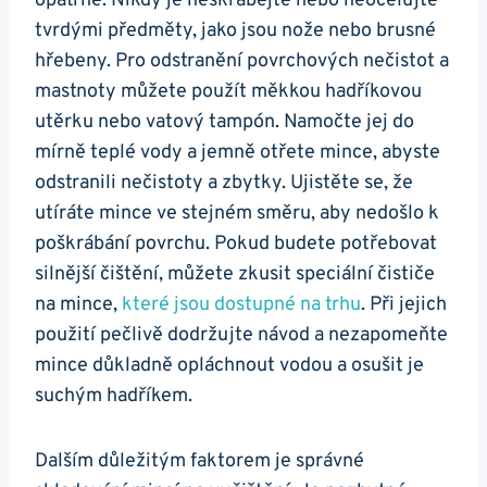
opatrně. Nikdy⁢ je neškrábejte ⁤nebo neocelujte
tvrdými předměty, jako jsou nože nebo⁣ brusné
hřebeny. Pro odstranění ​povrchových nečistot a
mastnoty můžete použít měkkou hadříkovou
utěrku nebo vatový tampón. Namočte jej do
mírně teplé vody a jemně otřete mince, abyste
odstranili nečistoty a‍ zbytky. Ujistěte se,​ že
utíráte mince ve stejném⁣ směru, aby ⁢nedošlo k
poškrábání povrchu. Pokud budete potřebovat
silnější čištění, můžete zkusit speciální čističe
na mince,
které jsou dostupné na trhu
. Při jejich
použití ⁣pečlivě dodržujte ⁤návod a nezapomeňte
mince ​důkladně ‌opláchnout vodou a osušit je
⁤suchým hadříkem.
Dalším důležitým faktorem je správné