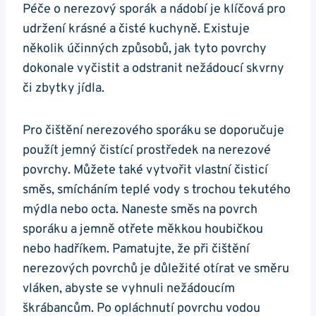
Péče‌ o nerezový sporák a nádobí je ⁣klíčová pro​
udržení krásné a ‍čisté kuchyně. ​Existuje
několik‌ účinných způsobů, jak tyto povrchy
dokonale vyčistit a ​odstranit nežádoucí skvrny
či⁢ zbytky‍ jídla. ⁣
Pro ‌čištění nerezového ⁢sporáku ‍se ‍doporučuje‍
použít jemný čistící ​prostředek na nerezové​
povrchy. Můžete také vytvořit vlastní čisticí
‍směs, smícháním ‌teplé ‍vody s trochou tekutého
mýdla‌ nebo octa. Naneste směs⁤ na povrch
‍sporáku a jemně ⁣otřete měkkou houbičkou
nebo hadříkem. Pamatujte, že při čištění‍
nerezových povrchů je⁣ důležité otírat ve​ směru⁣
vláken, ‍abyste se⁣ vyhnuli⁤ nežádoucím
škrábancům.‌ Po opláchnutí povrchu vodou