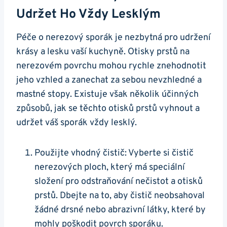
Udržet Ho Vždy‌ Lesklým
Péče o‌ nerezový sporák ⁣je nezbytná pro udržení
⁤krásy a lesku vaší kuchyně. Otisky prstů ⁤na
nerezovém povrchu mohou ‌rychle znehodnotit
‌jeho vzhled⁤ a zanechat za sebou ​nevzhledné a
mastné ⁢stopy.‌ Existuje však několik ⁢účinných
způsobů, jak se ​těchto otisků prstů vyhnout a ​
udržet‍ váš sporák vždy‍ lesklý.
Použijte ⁣vhodný čistič: Vyberte si čistič
nerezových ploch, ⁣který má speciální
složení pro odstraňování nečistot a otisků
prstů. ‌Dbejte na‌ to, ⁢aby​ čistič neobsahoval
žádné drsné nebo abrazivní látky, které ⁤by
mohly ⁣poškodit povrch ⁢sporáku.​