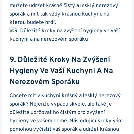
můžete udržet‌ krásně čistý​ a lesklý⁢ nerezový
sporák ⁣a mít‍ tak vždy krásnou kuchyni, na
⁢kterou budete hrdí.
9. ​Důležité Kroky Na Zvýšení⁣
Hygieny Ve Vaší Kuchyni A‌ Na
‍nerezovém Sporáku
Chcete mít ⁤v ‍kuchyni krásný a lesklý ⁤nerezový
sporák? Nejenže vypadá‌ skvěle, ale také⁤ je
důležité ⁢udržovat⁢ ho ​čistým pro zvýšení
hygieny ve ‌vašem domě. Následující⁣ kroky vám‌
pomohou vyčistit váš‌ sporák a udržet krásnou