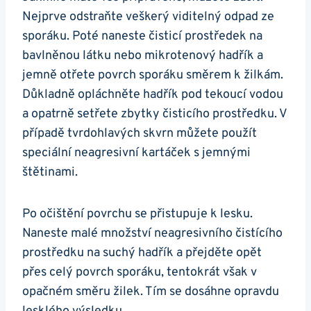
Nejprve ⁤odstraňte veškerý viditelný‍ odpad ze
sporáku. Poté naneste čisticí ‌prostředek na
bavlněnou látku nebo ⁢mikrotenový hadřík a
jemně otřete povrch sporáku směrem k ‍žilkám.
⁣Důkladně opláchněte hadřík pod​ tekoucí vodou
a opatrně setřete ​zbytky čisticího ​prostředku. V
⁢případě⁢ tvrdohlavých skvrn můžete použít⁣
speciální neagresivní kartáček s‍ jemnými
‍štětinami.
Po očištění⁤ povrchu se přistupuje k lesku.
Naneste malé množství neagresivního čistícího
‍prostředku na suchý hadřík a přejděte opět
přes celý povrch⁣ sporáku, tentokrát však v
opačném směru žilek. Tím se dosáhne⁢ opravdu