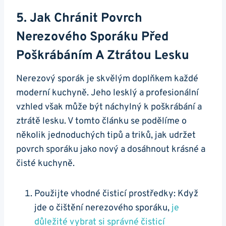
5. Jak Chránit Povrch
‍nerezového ​sporáku Před
Poškrábáním A⁤ Ztrátou ​lesku
Nerezový​ sporák​ je skvělým doplňkem každé‌
moderní ‍kuchyně. Jeho ⁤lesklý a profesionální⁣
vzhled⁢ však může být‌ náchylný k‍ poškrábání ‍a​
ztrátě lesku.‌ V ⁣tomto⁤ článku se podělíme o
několik ⁢jednoduchých tipů‌ a triků,‍ jak udržet
povrch sporáku jako⁤ nový a⁤ dosáhnout krásné a​
čisté⁤ kuchyně.
Použijte vhodné čisticí prostředky: Když
jde o čištění nerezového sporáku,
je‍
důležité vybrat si správné čisticí