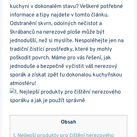
kuchyni⁤ v dokonalém stavu? Veškeré potřebné
informace a tipy najdete v tomto článku.
Odstranění skvrn, odolných nečistot a
škrábanců na nerezové ploše může⁣ být
jednodušší, než ⁣si myslíte.⁣ Nespoléhejte jen na
tradiční⁣ čistící⁤ prostředky, které by ⁢mohly
poškodit povrch. Máme pro vás řešení, jak⁣
jednoduše ‌a‍ bezpečně‌ vyčistit váš nerezový
sporák a získat zpět tu ​dokonalou kuchyňskou
atmosféru!
Obsah
1. Nejlepší produkty pro čištění nerezového