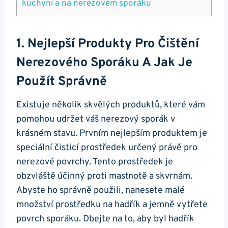
kuchyni a‌ na ‍nerezovém sporáku
1. Nejlepší Produkty Pro Čištění
Nerezového ‍sporáku ⁣a Jak⁤ Je
Použít‍ Správně
Existuje několik skvělých produktů, které vám
pomohou udržet ‌váš⁤ nerezový‌ sporák​ v
⁣krásném stavu. Prvním nejlepším produktem⁤ je
speciální ‌čisticí prostředek určený⁢ právě ‌pro
nerezové ⁢povrchy. Tento prostředek je
obzvláště ​účinný proti mastnotě a skvrnám.
Abyste⁢ ho správně použili, nanesete malé
⁤množství prostředku na hadřík a jemně vytřete⁢
povrch sporáku. Dbejte na to, aby byl hadřík