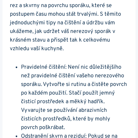
rez a skvrny⁣ na povrchu ​sporáku, ⁣které se⁣
postupem ​času mohou stát ​trvalými. S těmito
jednoduchými⁣ tipy na⁢ čištění a údržbu ‍vám
ukážeme, jak udržet váš nerezový sporák v
krásném ⁢stavu⁤ a přispět tak k celkovému
vzhledu vaší‌ kuchyně.
Pravidelné čištění: Není nic ⁣důležitějšího
než pravidelné čištění vašeho nerezového
sporáku. Vytvořte si rutinu a čistěte⁤ povrch
po každém ​použití. ‍Stačí použít jemný
čisticí⁢ prostředek ​a ​měkký hadřík.
Vyvarujte se používání abrazivních‍
čisticích prostředků, které by⁤ mohly
povrch poškrábat.
Odstranění⁤ skvrn ‍a reziduí: Pokud​ se na