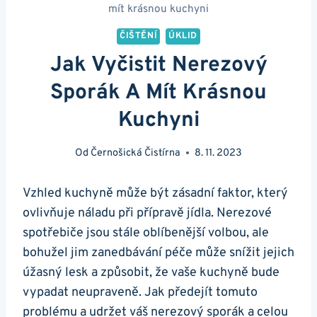
mít krásnou kuchyni
ČIŠTĚNÍ
ÚKLID
Jak Vyčistit Nerezový
Sporák A Mít Krásnou
Kuchyni
Od
Černošická Čistírna
8. 11. 2023
Vzhled kuchyně může být zásadní faktor, který
ovlivňuje⁤ náladu při přípravě jídla. Nerezové
‍spotřebiče⁣ jsou stále ‍oblíbenější⁣ volbou, ale
bohužel​ jim zanedbávání péče může⁢ snížit ‍jejich
úžasný lesk a‍ způsobit, že vaše kuchyně bude‍
vypadat neupraveně. Jak předejít tomuto
problému a ⁤udržet váš ​nerezový sporák a ⁢celou​