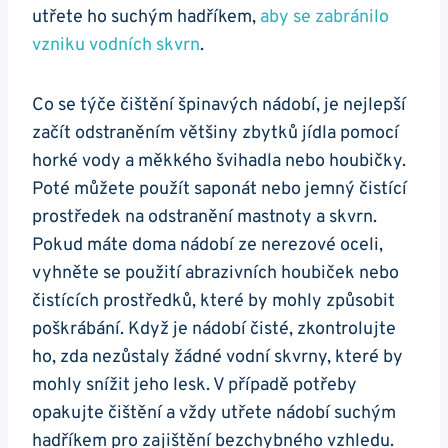
utřete ho suchým hadříkem,
aby se⁢ zabránilo
vzniku ⁣vodních skvrn
.
Co se týče čištění špinavých nádobí, je nejlepší
začít odstraněním většiny zbytků jídla pomocí
horké vody a měkkého ​švihadla nebo houbičky.⁤
Poté můžete použít saponát nebo jemný čistící
prostředek ⁤na odstranění mastnoty a skvrn.
Pokud máte​ doma ⁤nádobí ze nerezové‌ oceli,
vyhněte ⁣se použití abrazivních houbiček‌ nebo
⁢čistících prostředků, které by mohly způsobit⁤
poškrábání. Když je ​nádobí čisté, zkontrolujte
ho, zda nezůstaly žádné vodní skvrny, které by
mohly snížit ‍jeho lesk. V případě potřeby
opakujte‍ čištění a vždy utřete nádobí suchým ​
hadříkem pro zajištění bezchybného vzhledu.