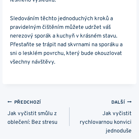
⁢lesklého výsledku.
Sledováním těchto jednoduchých kroků⁣ a
pravidelným čištěním ⁤můžete⁤ udržet‍ váš
nerezový sporák a kuchyň v krásném ‌stavu.
Přestaňte⁣ se trápit‍ nad skvrnami na sporáku a​
sni o lesklém povrchu, který bude okouzlovat
všechny návštěvy.
Navigace
PŘEDCHOZÍ
DALŠÍ
Pro
Jak vyčistit smůlu z
Jak vyčistit
oblečení: Bez stresu
rychlovarnou konvici
Příspěvek
jednoduše