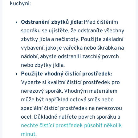
kuchyni:
Odstranění zbytků jídla:
Před čištěním
sporáku se ujistěte, že⁢ odstraníte ⁣všechny
zbytky jídla​ a nečistoty. Použijte základní
‍vybavení, jako​ je vařečka nebo škrabka ‌na
nádobí, ‌abyste odstranili zaschlý povrch
⁢nebo zbytky jídla.
Použijte​ vhodný‍ čistící prostředek:
Vyberte si kvalitní ⁣čistící ⁢prostředek⁣ pro
nerezový sporák. Vhodným ⁤materiálem
může být například octová směs ‍nebo
‌speciální ⁣čistící prostředek na​ nerezovou
ocel. Důkladně natřete ⁣povrch sporáku⁤ a ​
nechte čistící​ prostředek působit několik
minut
.