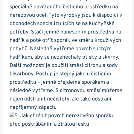
speciálně navrženého čisticího prostředku‌ na
⁤nerezovou⁢ ocel. Tyto⁤ výrobky jsou k ⁣dispozici‍ v‌
obchodech⁣ specializujících se na kuchyňské
potřeby. Stačí jemně⁤ nanesením prostředku‌ na‍
hadřík ​a⁤ poté otřít sporák ve směru krouživých
pohybů. Následně⁢ vytřeme⁣ povrch suchým
hadříkem,‍ aby⁤ se nezanechaly ⁢otisky a skvrny.⁣
Další‍ možností je použití směsi citronu​ a ⁢sody
bikarbony. Postup je stejný jako u čisticího
‌prostředku⁣ – jemně přejdeme sporákem a
následně vytřeme. ‌S‍ citronovou směsí můžeme
nejen odstranit nečistoty, ale také odstraní
nepříjemný zápach.