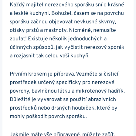
Každý⁣ majitel nerezového sporáku sní o krásné
a lesklé ‍kuchyni. Bohužel, časem se na ‌povrchu
sporáku ⁢začnou objevovat nevkusné ‌skvrny,
otisky prstů a mastnoty. Nicméně, nemusíte
zoufat! ​Existuje‌ několik jednoduchých⁤ a
účinných způsobů, jak ​vyčistit nerezový​ sporák
a rozjasnit⁢ tak celou vaši kuchyň.
Prvním ⁢krokem‍ je příprava. Vezměte ⁣si‍ čisticí
prostředek⁢ určený specificky pro nerezové
⁢povrchy, bavlněnou látku a mikrotenový​ hadřík.
Důležité je vyvarovat se použití abrazivních
‍prostředků ⁣nebo ⁣drsných houbiček,⁢ které by ​
mohly poškodit povrch ⁤sporáku.
Jakmile máte ⁤vše ⁣připravené, můžete začít.