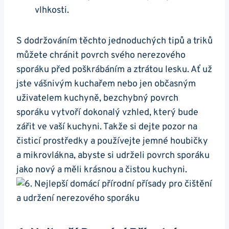
vlhkosti.
S dodržováním těchto ⁤jednoduchých tipů​ a triků⁣
můžete ‌chránit povrch svého nerezového
sporáku před‌ poškrábáním a ztrátou lesku. Ať⁢ už
jste vášnivým kuchařem nebo jen občasným
uživatelem kuchyně,⁢ bezchybný ‌povrch
sporáku vytvoří dokonalý vzhled, který bude
‍zářit‍ ve vaší kuchyni. Takže⁢ si ‍dejte pozor na
čisticí prostředky a používejte ⁢jemné houbičky
a ​mikrovlákna, abyste si udrželi povrch sporáku
jako nový a ​měli ⁤krásnou a ⁢čistou kuchyni.