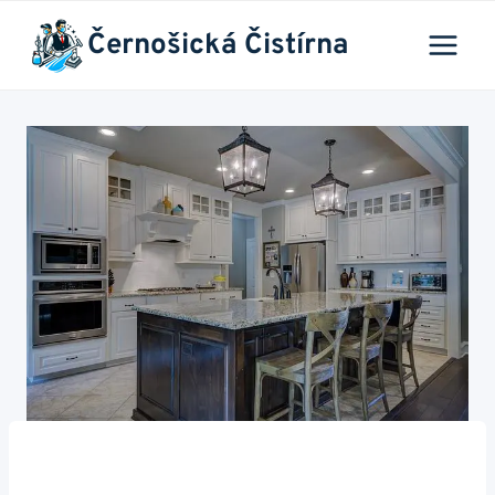
Přeskočit
Černošická Čistírna
na
obsah