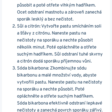
působit a poté ⁣otřete‌ vlhkým hadříkem.
Ocet odstraní mastnotu⁣ a zároveň zanechá
sporák lesklý⁤ a bez ‍nečistot.
Sůl a ​citrón: ​Vytvořte pastu smícháním soli
a šťávy z ⁣citrónu. Naneste pastu ‌na
nečistoty na sporáku⁢ a nechte působit⁢
několik minut. Poté opláchněte‍ a otřete
suchým hadříkem. Sůl ⁢odstraní tuhé skvrny
a citrón‍ dodá sporáku příjemnou vůni.
Sóda bikarbona: Zkombinujte⁢ sódu
bikarbonu a malé množství vody, abyste
vytvořili pastu. Naneste pastu na nečistoty
na sporáku ⁤a nechte působit. Poté
opláchněte⁣ a otřete ⁢suchým hadříkem.
Sóda bikarbona⁤ efektivně odstraní ⁢lepkavé⁣
nečistoty ⁣a zanechá povrch sporáku zářivý.