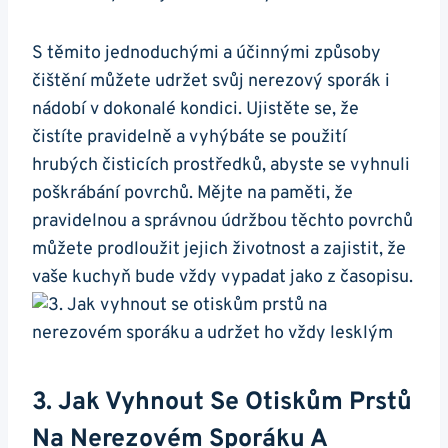
S těmito jednoduchými a ‍účinnými způsoby
čištění můžete udržet svůj nerezový sporák i
‍nádobí v dokonalé kondici. Ujistěte⁣ se, že
čistíte pravidelně ‌a vyhýbáte se použití
hrubých čisticích prostředků,⁤ abyste ‌se vyhnuli
poškrábání povrchů. Mějte na paměti, že‌
pravidelnou a správnou údržbou těchto povrchů
můžete prodloužit jejich⁣ životnost a​ zajistit, že
vaše kuchyň bude vždy vypadat jako z​ časopisu.
3. Jak⁢ Vyhnout⁢ Se Otiskům ‌prstů
‍na Nerezovém⁢ Sporáku A⁣