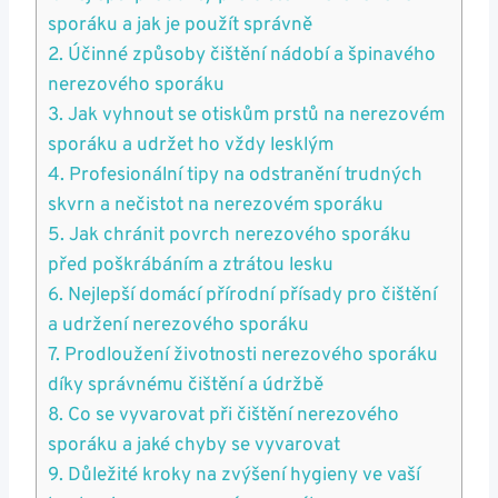
‍sporáku ⁣a jak⁤ je použít‍ správně
2. ​Účinné způsoby ⁣čištění ​nádobí⁣ a špinavého
nerezového sporáku
3. Jak⁢ vyhnout⁢ se otiskům ‌prstů ‍na nerezovém⁢
sporáku a⁣ udržet ho vždy‌ lesklým
4. Profesionální⁢ tipy⁢ na‌ odstranění trudných
skvrn a nečistot ‍na nerezovém sporáku
5. Jak chránit povrch ‍nerezového ​sporáku
před poškrábáním a⁤ ztrátou ​lesku
6.‍ Nejlepší domácí⁤ přírodní přísady pro ‍čištění
a udržení nerezového sporáku
7. Prodloužení životnosti nerezového⁤ sporáku
díky správnému ​čištění a údržbě
8. Co se⁤ vyvarovat ‍při‌ čištění ​nerezového
sporáku​ a jaké chyby se vyvarovat
9. ​Důležité kroky na zvýšení⁣ hygieny ve vaší