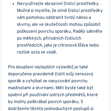
Nevyužívejte abrazivní čisticí prostředky.
Možná si myslíte, že silné ⁣čisticí prostředky
vám ‌pomohou odstranit tvrdý nános ⁣a
skvrny, ale ve​ skutečnosti mohou způsobit
poškození povrchu sporáku. Raději sáhněte
‍po měkkých, ​přírodních čisticích
prostředcích, jako je ‌citronová šťáva nebo
roztok octa ve vodě.
Pro dosažení nejlepších výsledků je také
doporučeno​ pravidelně čistit svůj nerezový
sporák a vyhýbat se ​nasycování‍ povrchu
mastnotami a ​skvrnami. Měli byste také být​
opatrní při používání ostrých předmětů, které
‍by mohly ‌poškrábat⁢ povrch sporáku. S
⁤dodržením těchto⁢ jednoduchých postupů si