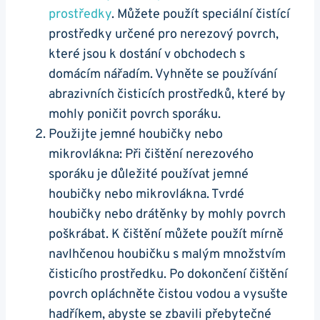
prostředky
. Můžete použít speciální čistící
prostředky ‍určené pro nerezový povrch,
které jsou k dostání ‍v obchodech s
domácím nářadím. ⁤Vyhněte se⁣ používání
abrazivních čisticích​ prostředků, které by
mohly ⁢poničit povrch sporáku.
Použijte ​jemné houbičky nebo
mikrovlákna: Při čištění nerezového
sporáku je důležité ⁣používat jemné
houbičky nebo mikrovlákna. Tvrdé
houbičky nebo drátěnky by mohly povrch
poškrábat. K čištění můžete použít mírně‌
navlhčenou houbičku s malým množstvím
čisticího prostředku. Po dokončení čištění
povrch opláchněte čistou vodou⁢ a vysušte
‌hadříkem, abyste se⁢ zbavili přebytečné