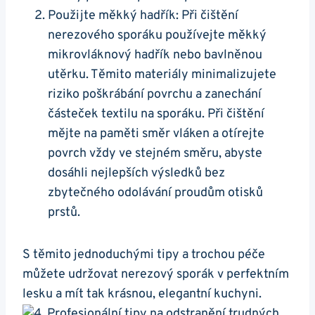
Použijte ⁢měkký hadřík: Při čištění⁤
nerezového sporáku používejte⁢ měkký
mikrovláknový hadřík nebo bavlněnou
utěrku. Těmito ⁢materiály minimalizujete
riziko poškrábání povrchu ‍a zanechání
‌částeček textilu na sporáku. Při čištění
mějte ​na paměti ⁣směr vláken a otírejte
povrch vždy ​ve stejném směru, ⁤abyste ​
dosáhli nejlepších ⁢výsledků bez ​
zbytečného⁢ odolávání proudům otisků
prstů.
S těmito jednoduchými tipy a⁢ trochou péče
můžete⁤ udržovat nerezový sporák ⁣v ⁤perfektním
lesku a mít tak krásnou, elegantní kuchyni.