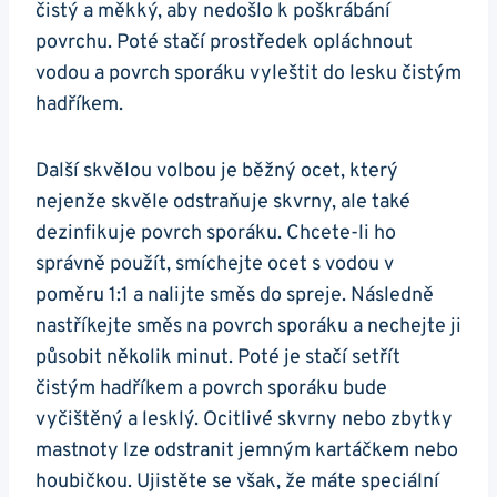
čistý a měkký, aby nedošlo k⁣ poškrábání
povrchu. Poté stačí prostředek opláchnout
vodou a povrch sporáku⁤ vyleštit do ⁣lesku čistým
hadříkem.
Další skvělou ⁤volbou je běžný⁢ ocet, ⁢který‌
nejenže ‍skvěle odstraňuje skvrny, ale také
dezinfikuje⁤ povrch ‌sporáku. Chcete-li⁤ ho
správně použít, smíchejte ocet s vodou v
poměru 1:1​ a nalijte⁣ směs do spreje. Následně ​
nastříkejte směs‍ na povrch ⁣sporáku ⁢a nechejte ji
působit několik minut. Poté‌ je stačí setřít
čistým⁣ hadříkem a ⁢povrch⁤ sporáku bude
vyčištěný a lesklý. Ocitlivé​ skvrny nebo zbytky
⁢mastnoty lze odstranit jemným kartáčkem⁣ nebo⁤
houbičkou.⁣ Ujistěte se však, že máte speciální