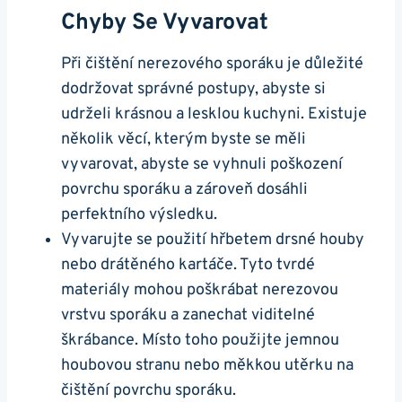
Chyby Se Vyvarovat
Při čištění nerezového ⁢sporáku je důležité
dodržovat správné postupy, abyste si
udrželi krásnou a lesklou ⁢kuchyni. Existuje
několik věcí, kterým byste se měli
vyvarovat, abyste se vyhnuli poškození
povrchu sporáku⁣ a zároveň dosáhli
perfektního výsledku.
Vyvarujte⁣ se ‌použití hřbetem ⁣drsné⁤ houby
nebo drátěného​ kartáče. Tyto tvrdé
‌materiály mohou poškrábat nerezovou
vrstvu sporáku ⁢a zanechat viditelné
škrábance. ⁢Místo ⁢toho‌ použijte jemnou
houbovou stranu nebo‍ měkkou‍ utěrku na
čištění ‌povrchu sporáku.