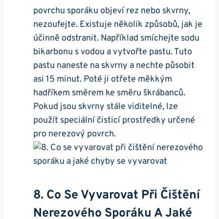
povrchu ‍sporáku‍ objeví rez‍ nebo ‍skvrny,
nezoufejte. Existuje několik způsobů, jak je
účinně odstranit. Například smíchejte sodu
bikarbonu s vodou a vytvořte ⁤pastu. ⁣Tuto
pastu naneste na skvrny ⁢a⁤ nechte působit
asi 15 minut.‌ Poté ji otřete měkkým
‌hadříkem směrem ke směru škrábanců.
‍Pokud jsou skvrny ⁣stále viditelné, ⁢lze
použít speciální čisticí‌ prostředky‍ určené
pro nerezový povrch.
8. Co Se⁤ Vyvarovat ‍při‌ Čištění ​
Nerezového Sporáku​ A Jaké